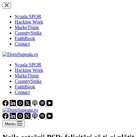
Sari
la
conținut
Școala SPOR
Hacking Work
MarkeThink
CountryStrike
FaithBook
Contact
Școala SPOR
Hacking Work
MarkeThink
CountryStrike
FaithBook
Contact
Meniu