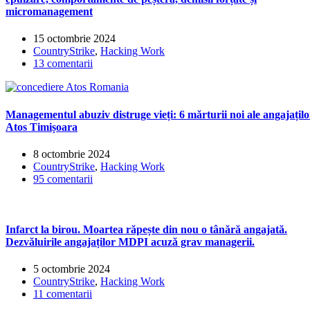
micromanagement
15 octombrie 2024
CountryStrike
,
Hacking Work
13 comentarii
Managementul abuziv distruge vieți: 6 mărturii noi ale angajațilo
Atos Timișoara
8 octombrie 2024
CountryStrike
,
Hacking Work
95 comentarii
Infarct la birou. Moartea răpește din nou o tânără angajată.
Dezvăluirile angajaților MDPI acuză grav managerii.
5 octombrie 2024
CountryStrike
,
Hacking Work
11 comentarii