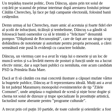
Un trepăduș traseist politic, Doru Dăncuș, ajuns prin tot soiul de
coțcării pe scaunul de primar interimar după arestarea fostului primar
Cătălin Cherecheș, își face pe față campanie electorală, folosind banii
cetățenilor.
Demn urmaș al lui Cherecheș, mare amic al acestuia și foarte fidel ele
al școlii de infracțiuni, ticăloșii și tembelisme, Dăncuș s-a gândit să
foloseacă banii oamenilor ca să le trimită o ”felicitare” denumită
pompos ”Dikplomă de Recunoștință”, care de fapt are un singur scop:
dobândirea de notorietate și autoritate pentru propria persoană, a cărei
semnătură este pusă în evidență cu caractere bolduite.
Dăncuș, un viermuș care n-a avut în viața lui o meserie și un loc de
muncă serios și s-a învârtit mereu de posturi și funcții unde nu a lucrat
efectiv nimic, dar a supt bani publici cu nemiluita, este acum candidat
PSD la Primăria Baia Mare.
Dacă ar fi să căutăm cea mai concretă ilustrare a căpușei mufate vârto
la bugetele publice, Dăncuș ar fi reprezentarea ideală. Mulți ani a avut
în tot județul Maramureș monopolul evenimentelor de tip ”Zilele
Comunei”, unde amplasa o ruginitură de scenă și niște boxe dogite și
chema tot soiul de dizeuze și trupe specializate în prostituție artistică,
facturând sume aberante pentru ”programe culturale”.
A trecut prin cel puțin 10 partide, de toate culorile și orientările: a fost