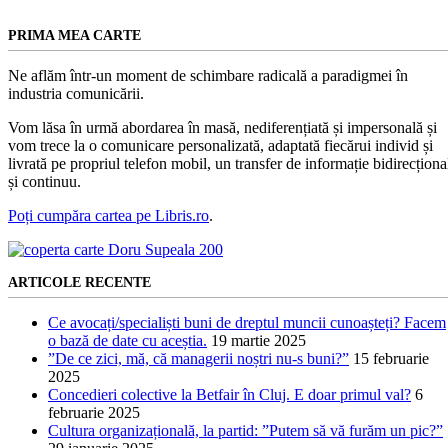
PRIMA MEA CARTE
Ne aflăm într-un moment de schimbare radicală a paradigmei în
industria comunicării.
Vom lăsa în urmă abordarea în masă, nediferențiată și impersonală și
vom trece la o comunicare personalizată, adaptată fiecărui individ și
livrată pe propriul telefon mobil, un transfer de informație bidirecționa
și continuu.
Poți cumpăra cartea pe Libris.ro
.
ARTICOLE RECENTE
Ce avocați/specialiști buni de dreptul muncii cunoașteți? Facem
o bază de date cu aceștia.
19 martie 2025
”De ce zici, mă, că managerii noștri nu-s buni?”
15 februarie
2025
Concedieri colective la Betfair în Cluj. E doar primul val?
6
februarie 2025
Cultura organizațională, la partid: ”Putem să vă furăm un pic?”