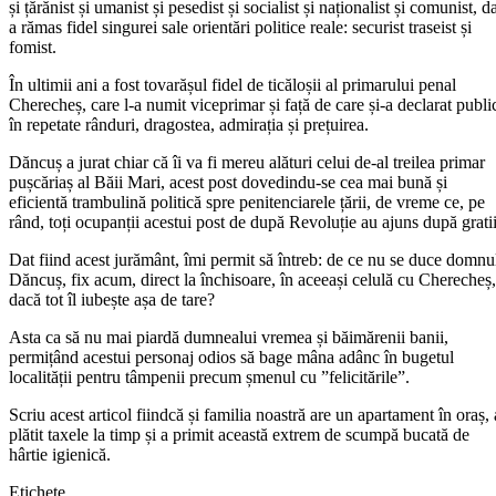
și țărănist și umanist și pesedist și socialist și naționalist și comunist, d
a rămas fidel singurei sale orientări politice reale: securist traseist și
fomist.
În ultimii ani a fost tovarășul fidel de ticăloșii al primarului penal
Cherecheș, care l-a numit viceprimar și față de care și-a declarat publi
în repetate rânduri, dragostea, admirația și prețuirea.
Dăncuș a jurat chiar că îi va fi mereu alături celui de-al treilea primar
pușcăriaș al Băii Mari, acest post dovedindu-se cea mai bună și
eficientă trambulină politică spre penitenciarele țării, de vreme ce, pe
rând, toți ocupanții acestui post de după Revoluție au ajuns după gratii
Dat fiind acest jurământ, îmi permit să întreb: de ce nu se duce domnu
Dăncuș, fix acum, direct la închisoare, în aceeași celulă cu Cherecheș,
dacă tot îl iubește așa de tare?
Asta ca să nu mai piardă dumnealui vremea și băimărenii banii,
permițând acestui personaj odios să bage mâna adânc în bugetul
localității pentru tâmpenii precum șmenul cu ”felicitările”.
Scriu acest articol fiindcă și familia noastră are un apartament în oraș, 
plătit taxele la timp și a primit această extrem de scumpă bucată de
hârtie igienică.
Etichete