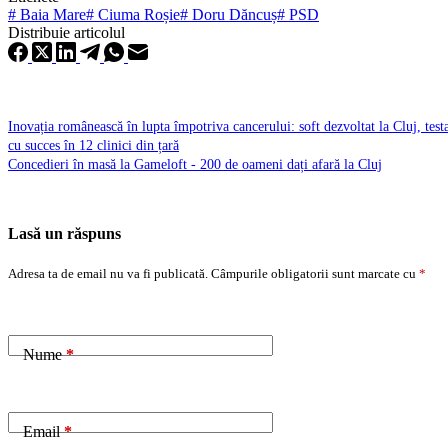
#
Baia Mare
#
Ciuma Roșie
#
Doru Dăncuș
#
PSD
Distribuie articolul
Inovația românească în lupta împotriva cancerului: soft dezvoltat la Cluj, test
cu succes în 12 clinici din țară
Concedieri în masă la Gameloft - 200 de oameni dați afară la Cluj
Lasă un răspuns
Adresa ta de email nu va fi publicată.
Câmpurile obligatorii sunt marcate cu
*
Nume
*
Email
*