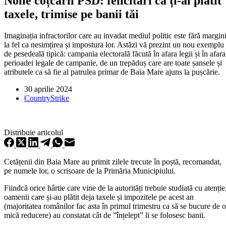
Noile coțcării PSD: felicitări că ți-ai plătit
taxele, trimise pe banii tăi
Imaginația infractorilor care au invadat mediul politic este fără margini
la fel ca nesimțirea și impostura lor. Astăzi vă prezint un nou exemplu
de pesedeală tipică: campania electorală făcută în afara legii și în afara
perioadei legale de campanie, de un trepăduș care are toate șansele și
atributele ca să fie al patrulea primar de Baia Mare ajuns la pușcărie.
30 aprilie 2024
CountryStrike
Distribuie articolul
Cetățenii din Baia Mare au primit zilele trecute în poștă, recomandat,
pe numele lor, o scrisoare de la Primăria Municipiului.
Fiindcă orice hârtie care vine de la autorități trebuie studiată cu atenție
oamenii care și-au plătit deja taxele și impozitele pe acest an
(majoritatea românilor fac asta în primul trimestru ca să se bucure de o
mică reducere) au constatat cât de ”înțelept” li se folosesc banii.