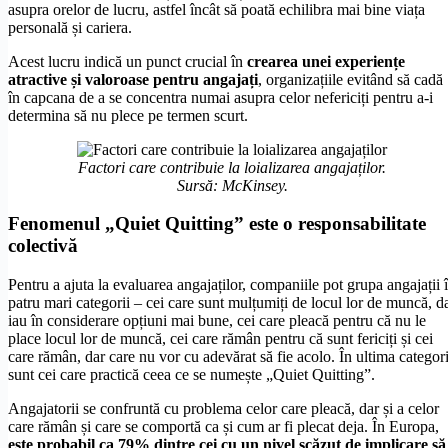
asupra orelor de lucru, astfel încât să poată echilibra mai bine viața
personală și cariera.
Acest lucru indică un punct crucial în
crearea unei experiențe
atractive și valoroase pentru angajați
, organizațiile evitând să cadă
în capcana de a se concentra numai asupra celor nefericiți pentru a-i
determina să nu plece pe termen scurt.
Factori care contribuie la loializarea angajaților.
Sursă: McKinsey.
Fenomenul „Quiet Quitting” este o responsabilitate
colectivă
Pentru a ajuta la evaluarea angajaților, companiile pot grupa angajații 
patru mari categorii – cei care sunt mulțumiți de locul lor de muncă, d
iau în considerare opțiuni mai bune, cei care pleacă pentru că nu le
place locul lor de muncă, cei care rămân pentru că sunt fericiți și cei
care rămân, dar care nu vor cu adevărat să fie acolo. În ultima categor
sunt cei care practică ceea ce se numește „Quiet Quitting”.
Angajatorii se confruntă cu problema celor care pleacă, dar și a celor
care rămân și care se comportă ca și cum ar fi plecat deja. În Europa,
este probabil ca 79% dintre cei cu un nivel scăzut de implicare să