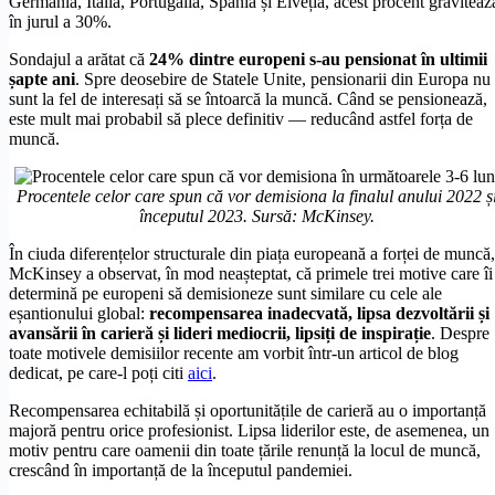
Germania, Italia, Portugalia, Spania și Elveția, acest procent graviteaz
în jurul a 30%.
Sondajul a arătat că
24% dintre europeni s-au pensionat în ultimii
șapte ani
. Spre deosebire de Statele Unite, pensionarii din Europa nu
sunt la fel de interesați să se întoarcă la muncă. Când se pensionează,
este mult mai probabil să plece definitiv — reducând astfel forța de
muncă.
Procentele celor care spun că vor demisiona la finalul anului 2022 ș
începutul 2023. Sursă: McKinsey.
În ciuda diferențelor structurale din piața europeană a forței de muncă,
McKinsey a observat, în mod neașteptat, că primele trei motive care îi
determină pe europeni să demisioneze sunt similare cu cele ale
eșantionului global:
recompensarea inadecvată, lipsa dezvoltării și
avansării în carieră și lideri mediocrii, lipsiți de inspirație
. Despre
toate motivele demisiilor recente am vorbit într-un articol de blog
dedicat, pe care-l poți citi
aici
.
Recompensarea echitabilă și oportunitățile de carieră au o importanță
majoră pentru orice profesionist. Lipsa liderilor este, de asemenea, un
motiv pentru care oamenii din toate țările renunță la locul de muncă,
crescând în importanță de la începutul pandemiei.