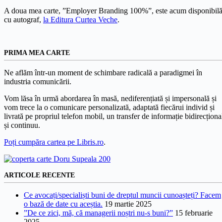
A doua mea carte, ”Employer Branding 100%”, este acum disponibilă
cu autograf,
la Editura Curtea Veche
.
PRIMA MEA CARTE
Ne aflăm într-un moment de schimbare radicală a paradigmei în
industria comunicării.
Vom lăsa în urmă abordarea în masă, nediferențiată și impersonală și
vom trece la o comunicare personalizată, adaptată fiecărui individ și
livrată pe propriul telefon mobil, un transfer de informație bidirecționa
și continuu.
Poți cumpăra cartea pe Libris.ro
.
ARTICOLE RECENTE
Ce avocați/specialiști buni de dreptul muncii cunoașteți? Facem
o bază de date cu aceștia.
19 martie 2025
”De ce zici, mă, că managerii noștri nu-s buni?”
15 februarie
2025