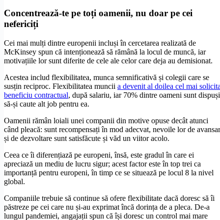
Concentrează-te pe toți oamenii
,
nu doar pe cei
nefericiți
Cei mai mulți dintre europenii incluși în cercetarea realizată de
McKinsey spun că intenționează să rămână la locul de muncă, iar
motivațiile lor sunt diferite de cele ale celor care deja au demisionat.
Acestea includ flexibilitatea, munca semnificativă și colegii care se
susțin reciproc. Flexibilitatea muncii
a devenit al doilea cel mai solicit
beneficiu contractual
, după salariu, iar 70% dintre oameni sunt dispuși
să-și caute alt job pentru ea.
Oamenii rămân loiali unei companii din motive opuse decât atunci
când pleacă: sunt recompensați în mod adecvat, nevoile lor de avansa
și de dezvoltare sunt satisfăcute și văd un viitor acolo.
Ceea ce îi diferențiază pe europeni, însă, este gradul în care ei
apreciază un mediu de lucru sigur; acest factor este în top trei ca
importanță pentru europeni, în timp ce se situează pe locul 8 la nivel
global.
Companiile trebuie să continue să ofere flexibilitate dacă doresc să îi
păstreze pe cei care nu și-au exprimat încă dorința de a pleca. De-a
lungul pandemiei, angajații spun că își doresc un control mai mare