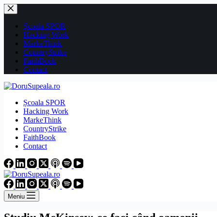
Sari
la
conținut
Școala SPOR
Hacking Work
MarkeThink
CountryStrike
FaithBook
Contact
Școala SPOR
Hacking Work
MarkeThink
CountryStrike
FaithBook
Contact
Meniu