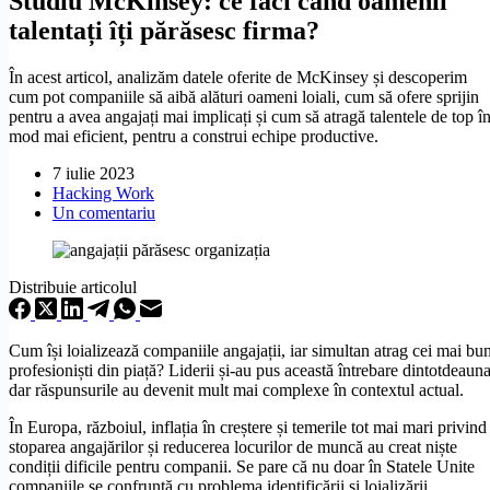
Studiu McKinsey: ce faci când oamenii
talentați îți părăsesc firma?
În acest articol, analizăm datele oferite de McKinsey și descoperim
cum pot companiile să aibă alături oameni loiali, cum să ofere sprijin
pentru a avea angajați mai implicați și cum să atragă talentele de top î
mod mai eficient, pentru a construi echipe productive.
7 iulie 2023
Hacking Work
Un comentariu
Distribuie articolul
Cum își loializează companiile angajații, iar simultan atrag cei mai bun
profesioniști din piață? Liderii și-au pus această întrebare dintotdeauna
dar răspunsurile au devenit mult mai complexe în contextul actual.
În Europa, războiul, inflația în creștere și temerile tot mai mari privind
stoparea angajărilor și reducerea locurilor de muncă au creat niște
condiții dificile pentru companii. Se pare că nu doar în Statele Unite
companiile se confruntă cu problema identificării și loializării