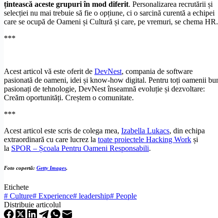
țintească aceste grupuri în mod diferit
. Personalizarea recrutării și
selecției nu mai trebuie să fie o opțiune, ci o sarcină curentă a echipei
care se ocupă de Oameni și Cultură și care, pe vremuri, se chema HR.
***
Acest articol vă este oferit de
DevNest
, compania de software
pasionată de oameni, idei și know-how digital. Pentru toți oamenii bu
pasionați de tehnologie, DevNest înseamnă evoluție și dezvoltare:
Creăm oportunități. Creștem o comunitate.
***
Acest articol este scris de colega mea,
Izabella Lukacs
, din echipa
extraordinară cu care lucrez la
toate proiectele Hacking Work
și
la
SPOR – Școala Pentru Oameni Responsabili
.
Foto copertă:
Getty Images
.
Etichete
#
Culture
#
Experience
#
leadership
#
People
Distribuie articolul