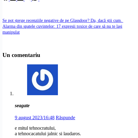
Se pot șterge recenziile negative de pe Glassdoor? Da, dacă știi cum.
Alarma din spatele cuvintelor: 17 expresii toxice de care să nu te lași
manipulat
Un comentariu
seagate
9 august 2023/16:48
Răspunde
e mitul tehnocratului,
a tehnocacatului jalnic si laudaros.