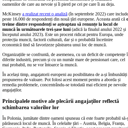
oamenilor de care au nevoie și îi pierd pe cei pe care îi au deja.
McKinsey
a realizat recent o analiză
(în septembrie 2022) care includ
peste 16.000 de respondenți din nouă țări europene. Aceasta arată că
treime dintre respondenți se așteaptau să renunțe la locul de
muncă în următoarele trei-șase luni
(adică la finalul anului 2022 și
începutul anului 2023). Este un procent ridicat pentru Europa, unde
protecția muncii, factorii culturali, dar și o probabilă încetinire
economică tind să favorizeze păstrarea unui loc de muncă.
Organizațiile se confruntă, de asemenea, cu un deficit de competențe 
diferite industrii, precum și cu un număr mare de pensionari care, cel
mai probabil, nu se vor întoarce la muncă.
În același timp, angajatorii europeni au posibilitatea de a-și îmbunătăți
propunerea de valoare. Pot folosi acest moment pentru a aborda și
remedia problemele, concentrându-se totodată mai eficient pe nevoile
angajaților.
Principalele motive ale plecării angajaților reflectă
schimbarea valorilor lor
În Polonia, jumătate dintre oameni spuneau că este foarte probabil să-ș
părăsească locul de muncă. În celelalte țări – Austria, Belgia, Franța,