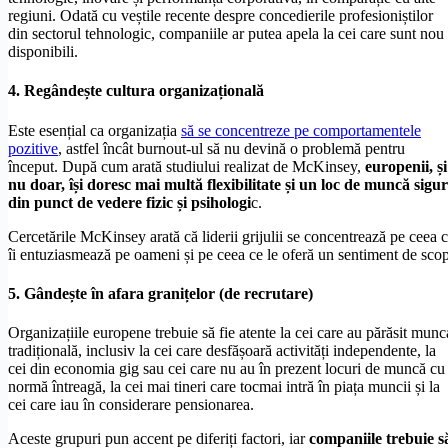
regiuni. Odată cu veștile recente despre concedierile profesioniștilor
din sectorul tehnologic, companiile ar putea apela la cei care sunt nou
disponibili.
4. Regândește cultura organizațională
Este esențial ca organizația
să se concentreze pe comportamentele
pozitive
, astfel încât burnout-ul să nu devină o problemă pentru
început. După cum arată studiului realizat de McKinsey,
europenii, și
nu doar, își doresc mai multă flexibilitate și un loc de muncă sigur
din punct de vedere fizic și psihologi
c.
Cercetările McKinsey arată că liderii grijulii se concentrează pe ceea 
îi entuziasmează pe oameni și pe ceea ce le oferă un sentiment de scop
5. Gândește în afara granițelor (de recrutare)
Organizațiile europene trebuie să fie atente la cei care au părăsit munc
tradițională, inclusiv la cei care desfășoară activități independente, la
cei din economia gig sau cei care nu au în prezent locuri de muncă cu
normă întreagă, la cei mai tineri care tocmai intră în piața muncii și la
cei care iau în considerare pensionarea.
Aceste grupuri pun accent pe diferiți factori, iar
companiile trebuie s