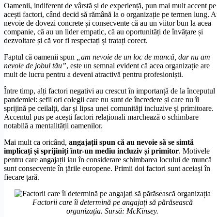
Oamenii, indiferent de vârstă și de experiență, pun mai mult accent pe
acești factori, când decid să rămână la o organizație pe termen lung. 
nevoie de dovezi concrete și consecvente că au un viitor bun la acea
companie, că au un lider empatic, că au oportunități de învățare și
dezvoltare și că vor fi respectați și tratați corect.
Faptul că oamenii spun
„am nevoie de un loc de muncă, dar nu am
nevoie de jobul tău”
, este un semnal evident că acea organizație are
mult de lucru pentru a deveni atractivă pentru profesioniști.
Între timp, alți factori negativi au crescut în importanță de la începutul
pandemiei: șefii ori colegii care nu sunt de încredere și care nu îi
sprijină pe ceilalți, dar și lipsa unei comunități incluzive și primitoare.
Accentul pus pe acești factori relaționali marchează o schimbare
notabilă a mentalității oamenilor.
Mai mult ca oricând,
angajații spun că au nevoie să se simtă
implicați și sprijiniți într-un mediu incluziv și primitor
. Motivele
pentru care angajații iau în considerare schimbarea locului de muncă
sunt consecvente în țările europene. Primii doi factori sunt aceiași în
fiecare țară.
Factorii care îi determină pe angajați să părăsească
organizația. Sursă: McKinsey.