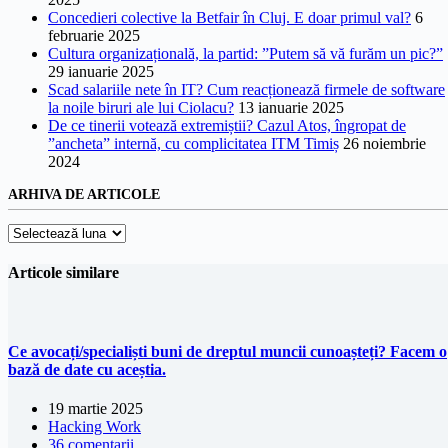
Concedieri colective la Betfair în Cluj. E doar primul val?
6
februarie 2025
Cultura organizațională, la partid: ”Putem să vă furăm un pic?”
29 ianuarie 2025
Scad salariile nete în IT? Cum reacționează firmele de software
la noile biruri ale lui Ciolacu?
13 ianuarie 2025
De ce tinerii votează extremiștii? Cazul Atos, îngropat de
”ancheta” internă, cu complicitatea ITM Timiș
26 noiembrie
2024
ARHIVA DE ARTICOLE
Arhiva
de
articole
Articole similare
Ce avocați/specialiști buni de dreptul muncii cunoașteți? Facem o
bază de date cu aceștia.
19 martie 2025
Hacking Work
36 comentarii