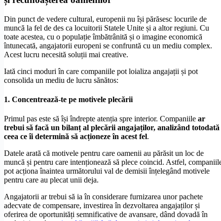
Din punct de vedere cultural, europenii nu își părăsesc locurile de
muncă la fel de des ca locuitorii Statele Unite și a altor regiuni. Cu
toate acestea, cu o populație îmbătrânită și o imagine economică
întunecată, angajatorii europeni se confruntă cu un mediu complex.
Acest lucru necesită soluții mai creative.
Iată cinci moduri în care companiile pot loializa angajații și pot
consolida un mediu de lucru sănătos:
1. Concentrează-te pe motivele plecării
Primul pas este să își îndrepte atenția spre interior. Companiile
ar
trebui să facă un bilanț al plecării angajaților, analizând totodată
ceea ce îi determină să acționeze în acest fel
.
Datele arată că motivele pentru care oamenii au părăsit un loc de
muncă și pentru care intenționează să plece coincid. Astfel, companiil
pot acționa înaintea următorului val de demisii înțelegând motivele
pentru care au plecat unii deja.
Angajatorii ar trebui să ia în considerare furnizarea unor pachete
adecvate de compensare, investirea în dezvoltarea angajaților și
oferirea de oportunități semnificative de avansare, dând dovadă în