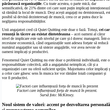
părăsească organizațiile
. Cu toate acestea, o parte mică, dar
semnificativă, de 21% dintre cei care sunt puțin implicați intenționeaz
să rămână la locul de muncă. Deși acești angajați nu demisionează, es
posibil să devină dezinteresați de muncă, ceea ce ar putea duce la
neglijarea responsabilităților.
Unii angajatori cred că Quiet Quitting este doar o fază. Totuși,
cei car
renunță în tăcere au existat dintotdeauna
– acei oameni al căror
nivel de implicare este sub nivelul pe care și-l doresc managerii. Într-o
recesiune economică, când organizațiile sunt adesea forțate să reducă
numărul angajaților sau să sisteze angajările, vor avea nevoie de
oameni implicați și productivi.
Fenomenul Quiet Quitting nu este doar o problemă individuală, este o
responsabilitate colectivă, atât a angajatului neimplicat, cât și a
organizației care nu oferă suficient sprijin. Majoritatea celor implicați ș
a celor care găsesc sens în munca lor vor rămâne loiali companiei și
vor fi productivi.
Factori care influențează forța de muncă în prezent.
Sursă foto: McKinsey.
Noul sistem de valori: accent pe dezvoltarea personal
și recunoașterea oamenilor