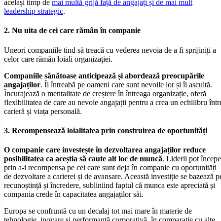
același timp de
mai multă grijă față de angajați și de mai mult
leadership strategic
.
2. Nu uita de cei care rămân în companie
Uneori companiile tind să treacă cu vederea nevoia de a fi sprijiniți a
celor care rămân loiali organizației.
Companiile sănătoase anticipează și abordează preocupările
angajaților
. Îi întreabă pe oameni care sunt nevoile lor și îi ascultă.
Încurajează o mentalitate de creștere în întreaga organizație, oferă
flexibilitatea de care au nevoie angajații pentru a crea un echilibru într
carieră și viața personală.
3. Recompensează loialitatea prin construirea de oportunități
O companie care investește în dezvoltarea angajaților reduce
posibilitatea ca aceștia să caute alt loc de muncă
. Liderii pot începe
prin a-i recompensa pe cei care sunt deja în companie cu oportunități
de dezvoltare a carierei și de avansare. Această investiție se bazează p
recunoștință și încredere, subliniind faptul că munca este apreciată și
compania crede în capacitatea angajaților săi.
Europa se confruntă cu un decalaj tot mai mare în materie de
tehnologie, inovare și performanță corporativă, în comparație cu alte