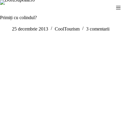
Sari
la
conținut
Primiți cu colindul?
25 decembrie 2013
CoolTourism
3 comentarii