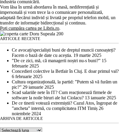
industria comunicării.
Vom lăsa în urmă abordarea în masă, nediferențiată și
impersonală și vom trece la o comunicare personalizată,
adaptată fiecărui individ și livrată pe propriul telefon mobil, un
transfer de informație bidirecțional și continuu.
Poți cumpăra cartea pe Libris.ro
.
ARTICOLE RECENTE
Ce avocați/specialiști buni de dreptul muncii cunoașteți?
Facem o bază de date cu aceștia.
19 martie 2025
”De ce zici, mă, că managerii noștri nu-s buni?”
15
februarie 2025
Concedieri colective la Betfair în Cluj. E doar primul val?
6 februarie 2025
Cultura organizațională, la partid: ”Putem să vă furăm un
pic?”
29 ianuarie 2025
Scad salariile nete în IT? Cum reacționează firmele de
software la noile biruri ale lui Ciolacu?
13 ianuarie 2025
De ce tinerii votează extremiștii? Cazul Atos, îngropat de
”ancheta” internă, cu complicitatea ITM Timiș
26
noiembrie 2024
ARHIVA DE ARTICOLE
Arhiva