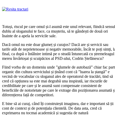
Totuși, riscul pe care omul și-l asumă este unul relevant, fiindcă sensu
dublu al sloganului te face, ca mușteriu, să te gândești de două ori
înainte de a apela la servicile sale.
Dacă omul nu este doar glumeț și curajos? Dacă are și servicii sau
tarife atât de neprietenoase și negativ memorabile, încât te poți simți, l
final, ca după o întâlnire intimă pe o stradă întunecată cu ștremeleagul
mereu învârtoșat și scuipăcios al PSD-ului, Codrin Ștefănescu?
Fiind vorba de un domeniu unde ”glumele de autobază” chiar fac part
organic din cultura serviciului și ținând cont că ”luarea la ștangă” e
vecină de vocabular cu sloganul ales de operatorul de tractări, tind să
cred că opțiunea sa este mai degrabă una inspirată, iar riscurile de
credibilitate pe care și le asumă sunt compensate consistent de
beneficiile de notorietate pe care le extrage din poziționarea asumată ș
diferențierea față de competitori.
E bine să ai curaj, când îți construiești imaginea, dar e important să ții
cont de context și de potențiala clientelă. De data asta, cred că
exprimarea nu tocmai academică și sugestia de natură