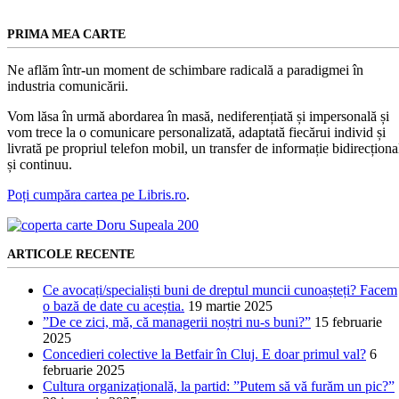
PRIMA MEA CARTE
Ne aflăm într-un moment de schimbare radicală a paradigmei în
industria comunicării.
Vom lăsa în urmă abordarea în masă, nediferențiată și impersonală și
vom trece la o comunicare personalizată, adaptată fiecărui individ și
livrată pe propriul telefon mobil, un transfer de informație bidirecționa
și continuu.
Poți cumpăra cartea pe Libris.ro
.
ARTICOLE RECENTE
Ce avocați/specialiști buni de dreptul muncii cunoașteți? Facem
o bază de date cu aceștia.
19 martie 2025
”De ce zici, mă, că managerii noștri nu-s buni?”
15 februarie
2025
Concedieri colective la Betfair în Cluj. E doar primul val?
6
februarie 2025
Cultura organizațională, la partid: ”Putem să vă furăm un pic?”