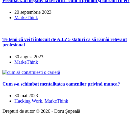
Feedback-ul negativ la serviciu– cum îl primim și lucrăm cu el?
20 septembrie 2023
MarkeThink
Te temi că vei fi înlocuit de A.I.? 5 sfaturi ca să rămâi relevant
profesional
30 august 2023
MarkeThink
Cum s-a schimbat mentalitatea oamenilor privind munca?
30 mai 2023
Hacking Work
,
MarkeThink
Drepturi de autor © 2026 - Doru Șupeală