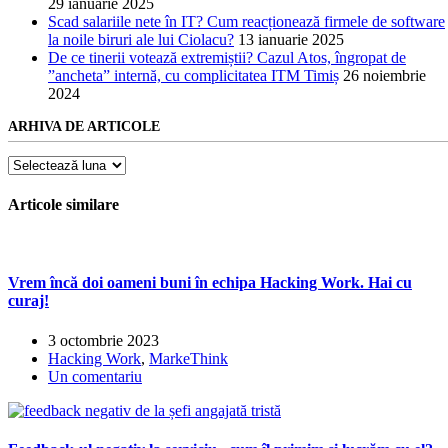
29 ianuarie 2025
Scad salariile nete în IT? Cum reacționează firmele de software
la noile biruri ale lui Ciolacu?
13 ianuarie 2025
De ce tinerii votează extremiștii? Cazul Atos, îngropat de
”ancheta” internă, cu complicitatea ITM Timiș
26 noiembrie
2024
ARHIVA DE ARTICOLE
Arhiva
de
articole
Articole similare
Vrem încă doi oameni buni în echipa Hacking Work. Hai cu
curaj!
3 octombrie 2023
Hacking Work
,
MarkeThink
Un comentariu