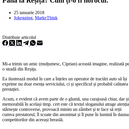
Pană la Reșița? Cum ți-o fi norocul.
25 ianuarie 2018
Jokegging
,
MarkeThink
Distribuie articolul
Mi-a trimis un amic (mulțumesc, Ciprian) această imagine, realizată p
o stradă din Reșița.
Ea ilustrează modul în care a înțeles un operator de tractări auto să își
exprime nu doar esența serviciului, ci și specificul și probabil calitatea
prestației.
Acum, e evident că avem parte de o glumă, una curajoasă chiar, dar și
memorabilă în același timp. cert este că textul sloganului atrage atenția
stârnește controverse, provoacă minim un zâmbet și te face să reții
cumva prestatorul, îl scoate din anonimat și îl pune în lumină în dauna
competitorilor din aceeași breaslă.