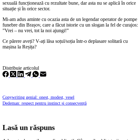
sexuală funcționează cu rezultate bune, dar asta nu se aplică în orice
situație și în orice sector.
Mi-am adus aminte cu ocazia asta de un legendar operator de pompe
funebre din Brașov, care a făcut istorie cu un slogan la fel de curajos:
”Vrei – nu vrei, tot la noi ajungi!”
Ce părere aveți? V-ați lăsa soțul/soția într-o deplasare solitară cu
mașina la Reșița?
Distribuie articolul
Copywriting genial: onest, modest, vesel
Dedeman: respect pentru instinct și consecvență
Lasă un răspuns