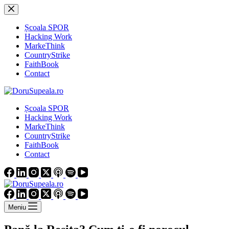
Sari
la
conținut
Școala SPOR
Hacking Work
MarkeThink
CountryStrike
FaithBook
Contact
Școala SPOR
Hacking Work
MarkeThink
CountryStrike
FaithBook
Contact
Meniu