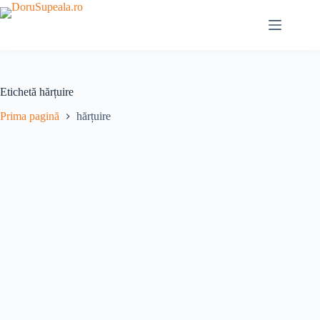
Sari
la
conținut
Etichetă
hărțuire
Prima pagină
hărțuire