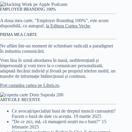
EMPLOYER BRANDING 100%
A doua mea carte, ”Employer Branding 100%”, este acum
disponibilă, cu autograf,
la Editura Curtea Veche
.
PRIMA MEA CARTE
Ne aflăm într-un moment de schimbare radicală a paradigmei
în industria comunicării.
Vom lăsa în urmă abordarea în masă, nediferențiată și
impersonală și vom trece la o comunicare personalizată,
adaptată fiecărui individ și livrată pe propriul telefon mobil, un
transfer de informație bidirecțional și continuu.
Poți cumpăra cartea pe Libris.ro
.
ARTICOLE RECENTE
Ce avocați/specialiști buni de dreptul muncii cunoașteți?
Facem o bază de date cu aceștia.
19 martie 2025
”De ce zici, mă, că managerii noștri nu-s buni?”
15
februarie 2025