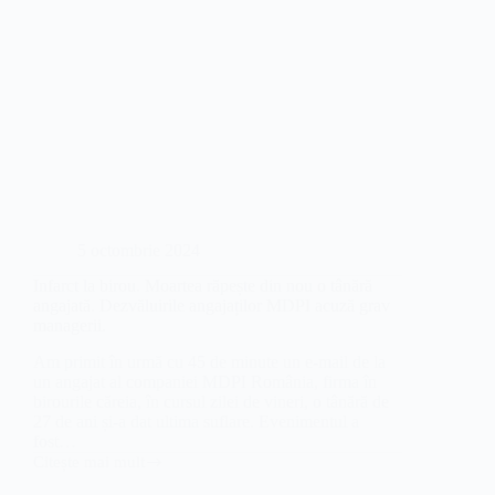
5 octombrie 2024
Infarct la birou. Moartea răpește din nou o tânără
angajată. Dezvăluirile angajaților MDPI acuză grav
managerii.
Am primit în urmă cu 45 de minute un e-mail de la
un angajat al companiei MDPI România, firma în
birourile căreia, în cursul zilei de vineri, o tânără de
27 de ani și-a dat ultima suflare. Evenimentul a
fost…
Citește mai mult
Infarct
la