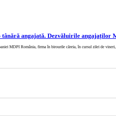
 o tânără angajată. Dezvăluirile angajațilo
iei MDPI România, firma în birourile căreia, în cursul zilei de vineri,