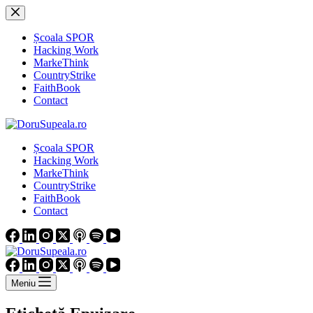
Sari
la
conținut
Școala SPOR
Hacking Work
MarkeThink
CountryStrike
FaithBook
Contact
Școala SPOR
Hacking Work
MarkeThink
CountryStrike
FaithBook
Contact
Meniu