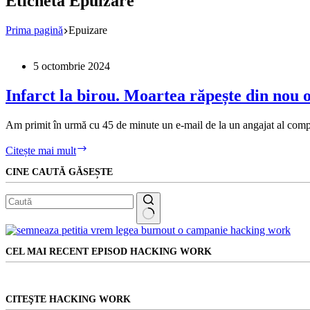
Etichetă
Epuizare
Prima pagină
Epuizare
5 octombrie 2024
Infarct la birou. Moartea răpește din nou
Am primit în urmă cu 45 de minute un e-mail de la un angajat al compan
Infarct
Citește mai mult
la
CINE CAUTĂ GĂSEȘTE
birou.
Moartea
răpește
din
nou
Niciun
o
rezultat
tânără
CEL MAI RECENT EPISOD HACKING WORK
angajată.
Dezvăluirile
angajaților
MDPI
CITEŞTE HACKING WORK
acuză