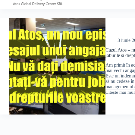
de
la
Atos
România:
NIMIC.
3 iunie 
Cazul Atos – me
joburile și drep
Am primit în ac
mai vechi angaj
Este un îndemn 
să nu cedeze în
managementul d
Citește mai mul
Cazul
Atos
–
mesajul
unui
angajat:
”Nu
vă