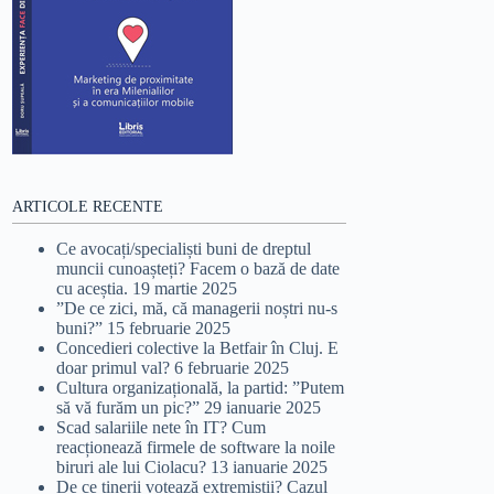
ARTICOLE RECENTE
Ce avocați/specialiști buni de dreptul
muncii cunoașteți? Facem o bază de date
cu aceștia.
19 martie 2025
”De ce zici, mă, că managerii noștri nu-s
buni?”
15 februarie 2025
Concedieri colective la Betfair în Cluj. E
doar primul val?
6 februarie 2025
Cultura organizațională, la partid: ”Putem
să vă furăm un pic?”
29 ianuarie 2025
Scad salariile nete în IT? Cum
reacționează firmele de software la noile
biruri ale lui Ciolacu?
13 ianuarie 2025
De ce tinerii votează extremiștii? Cazul