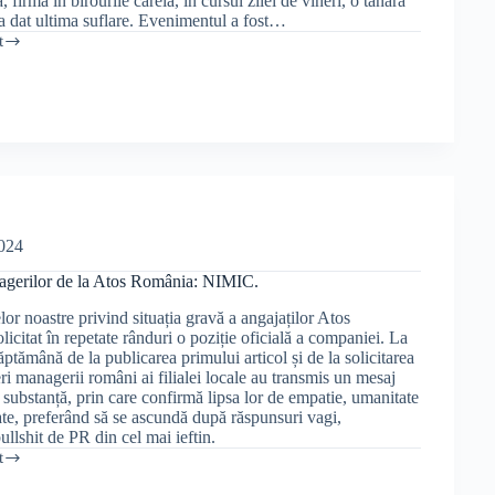
rma în birourile căreia, în cursul zilei de vineri, o tânără
-a dat ultima suflare. Evenimentul a fost…
t
2024
gerilor de la Atos România: NIMIC.
lor noastre privind situația gravă a angajaților Atos
citat în repetate rânduri o poziție oficială a companiei. La
ptămână de la publicarea primului articol și de la solicitarea
ri managerii români ai filialei locale au transmis un mesaj
de substanță, prin care confirmă lipsa lor de empatie, umanitate
tate, preferând să se ascundă după răspunsuri vagi,
ullshit de PR din cel mai ieftin.
t