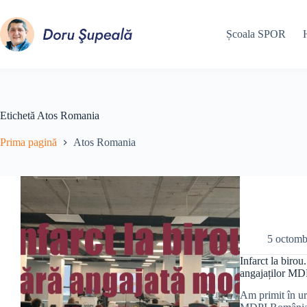
Sari
la
conținut
Școala SPOR
Etichetă
Atos Romania
Prima pagină
Atos Romania
5 octomb
Infarct la birou
angajaților MD
Am primit în ur