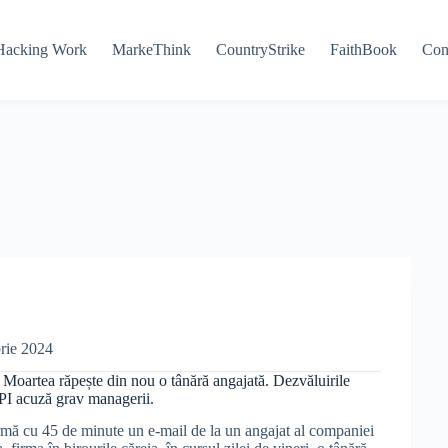
Hacking Work
MarkeThink
CountryStrike
FaithBook
Con
rie 2024
. Moartea răpește din nou o tânără angajată. Dezvăluirile
PI acuză grav managerii.
mă cu 45 de minute un e-mail de la un angajat al companiei