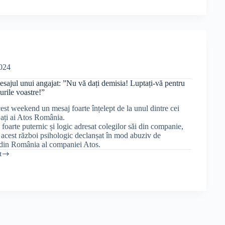
2024
sajul unui angajat: ”Nu vă dați demisia! Luptați-vă pentru
turile voastre!”
est weekend un mesaj foarte înțelept de la unul dintre cei
ați ai Atos România.
foarte puternic și logic adresat colegilor săi din companie,
 acest război psihologic declanșat în mod abuziv de
in România al companiei Atos.
t