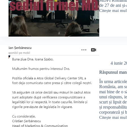
MDPI România, fi
de 27 de ani și
Citește mai mul
Infarct
la
birou.
Moartea
răpește
din
nou
o
tânără
angajată.
Dezvăluirile
4 iunie 
angajaților
MDPI
Răspunsul mana
acuză
grav
În urma articole
managerii.
România, am soli
mai bine de o să
unui răspuns, ie
scurt și lipsit 
și responsabili
corporateză și b
Citește mai mul
Răspunsul
managerilor