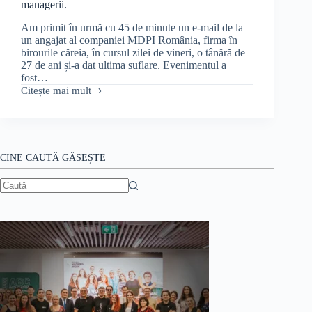
managerii.
Am primit în urmă cu 45 de minute un e-mail de la
un angajat al companiei MDPI România, firma în
birourile căreia, în cursul zilei de vineri, o tânără de
27 de ani și-a dat ultima suflare. Evenimentul a
fost…
Citește mai mult
Infarct
la
birou.
Moartea
răpește
din
CINE CAUTĂ GĂSEȘTE
nou
o
tânără
Niciun
angajată.
rezultat
Dezvăluirile
angajaților
MDPI
acuză
grav
managerii.