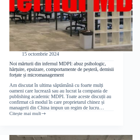
15 octombrie 2024
Noi mărturii din infernul MDPI: abuz psihologic,
hărțuire, epuizare, comportamente de peșteră, demisii
forțate și micromanagement
Am discutat în ultima săptămână cu foarte mulți
oameni care lucrează sau au lucrat la compania de
publishing academic MDPI. Toate aceste discuții au
confirmat că modul în care proprietarul chinez și
managerii din China impun un regim de lucru…
Citește mai mult
Noi
mărturii
din
infernul
MDPI: