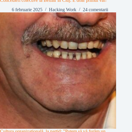
Concedieri colective la Betfair în Cluj. E doar primul val?
6 februarie 2025
Hacking Work
24 comentarii
Cultura organizațională, la partid: ”Putem să vă furăm un