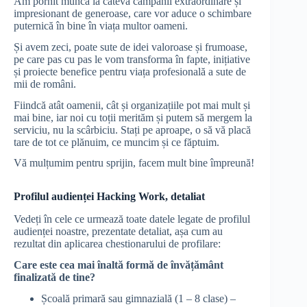
Am pornit munca la câteva campanii extraordinare și
impresionant de generoase, care vor aduce o schimbare
puternică în bine în viața multor oameni.
Și avem zeci, poate sute de idei valoroase și frumoase,
pe care pas cu pas le vom transforma în fapte, inițiative
și proiecte benefice pentru viața profesională a sute de
mii de români.
Fiindcă atât oamenii, cât și organizațiile pot mai mult și
mai bine, iar noi cu toții merităm și putem să mergem la
serviciu, nu la scârbiciu. Stați pe aproape, o să vă placă
tare de tot ce plănuim, ce muncim și ce făptuim.
Vă mulțumim pentru sprijin, facem mult bine împreună!
Profilul audienței Hacking Work, detaliat
Vedeți în cele ce urmează toate datele legate de profilul
audienței noastre, prezentate detaliat, așa cum au
rezultat din aplicarea chestionarului de profilare:
Care este cea mai înaltă formă de învățământ
finalizată de tine?
Școală primară sau gimnazială (1 – 8 clase) –