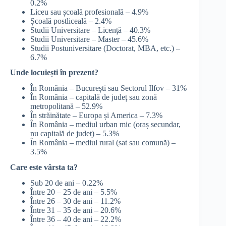
0.2%
Liceu sau școală profesională – 4.9%
Școală postliceală – 2.4%
Studii Universitare – Licență – 40.3%
Studii Universitare – Master – 45.6%
Studii Postuniversitare (Doctorat, MBA, etc.) –
6.7%
Unde locuiești în prezent?
În România – București sau Sectorul Ilfov – 31%
În România – capitală de județ sau zonă
metropolitană – 52.9%
În străinătate – Europa și America – 7.3%
În România – mediul urban mic (oraș secundar,
nu capitală de județ) – 5.3%
În România – mediul rural (sat sau comună) –
3.5%
Care este vârsta ta?
Sub 20 de ani – 0.22%
Între 20 – 25 de ani – 5.5%
Între 26 – 30 de ani – 11.2%
Între 31 – 35 de ani – 20.6%
Între 36 – 40 de ani – 22.2%