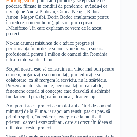
Hacking Work
, publicând primele șase episoade de
podcast, filmate în condiții de pandemie, avându-i ca
invitați pe Andra Pintican, Corina Neagu, Raluca
Anton, Magor Csibi, Dorin Bodea (mulțumesc pentru
încredere, oameni buni!), plus un prim episod
„Manifesto”, în care explicam ce vrem de la acest
proiect.
Ne-am asumat misiunea de a aduce progres și
performanță în profesie și bunăstare în viața socio-
profesională pentru 1 milion de oameni din România,
într-un interval de 10 ani.
Scopul nostru este să construim un viitor mai bun pentru
oameni, organizații și comunități, prin educație și
colaborare, ca să mergem la serviciu, nu la scârbiciu.
Prezentăm idei strălucite, personalități remarcabile,
fenomene actuale și concepte care dezvoltă și schimbă
fundamental paradigma în muncă și leadership.
Am pornit acest proiect acum doi ani alături de oamenii
minunați de la Pluria, iar apoi am reușit, pas cu pas, să
primim sprijin, încredere și energie de la mulți alți
prieteni, oameni extraordinari, care au crezut în ideea și
utilitatea acestui proiect.