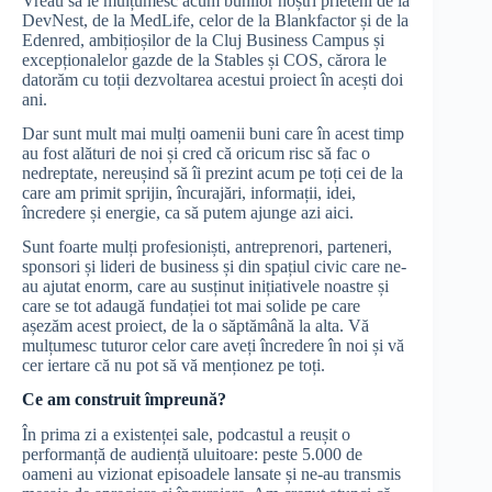
Vreau să le mulțumesc acum bunilor noștri prieteni de la
DevNest, de la MedLife, celor de la Blankfactor și de la
Edenred, ambițioșilor de la Cluj Business Campus și
excepționalelor gazde de la Stables și COS, cărora le
datorăm cu toții dezvoltarea acestui proiect în acești doi
ani.
Dar sunt mult mai mulți oamenii buni care în acest timp
au fost alături de noi și cred că oricum risc să fac o
nedreptate, nereușind să îi prezint acum pe toți cei de la
care am primit sprijin, încurajări, informații, idei,
încredere și energie, ca să putem ajunge azi aici.
Sunt foarte mulți profesioniști, antreprenori, parteneri,
sponsori și lideri de business și din spațiul civic care ne-
au ajutat enorm, care au susținut inițiativele noastre și
care se tot adaugă fundației tot mai solide pe care
așezăm acest proiect, de la o săptămână la alta. Vă
mulțumesc tuturor celor care aveți încredere în noi și vă
cer iertare că nu pot să vă menționez pe toți.
Ce am construit împreună?
În prima zi a existenței sale, podcastul a reușit o
performanță de audiență uluitoare: peste 5.000 de
oameni au vizionat episoadele lansate și ne-au transmis