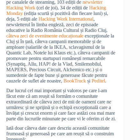
pe canalele de streaming, 103 ediții de
newsletter
Hacking Work
(cel de joi), 34 de ediții de
Hacking
Monday
(ediția scurtă și pozitivă din fiecare luni) și,
deja, 5 ediții ale
Hacking Work International
,
newsletterul în limba engleză, zeci de episoade
educative la Radio România Cultural și Radio Cluj,
câteva zeci de evenimente educaționale
excepționale la
Cluj și în țară, câteva campanii memorabile și de
amploare (salariile de la IKEA, sclavagismul de la
Quantic Lab, Notele lui Klaus etc.), câteva campanii de
promovare pentru startupuri românești remarcabile
(Synaptiq, Allu, HAP! de la Vlad, Smilemobilul,
MAPERS, Precious Circuit, Alchemico etc.) și o
sumedenie de fapte bune și generoase făcute pentru
cauzele de suflet ale noastre,
BookTruck
și
Peditel
.
Dar lucrul cel mai important și valoros pe care l-am
făcut este că am reușit să formăm o comunitate
extraordinară de câteva zeci de mii de oameni care ne
urmăresc și ne sprijină și o echipă excepțională care a
învățat și crescut enorm și care face astăzi cea mai mare
parte din lucrurile minunate pe care vi le oferim zi de zi.
Iată doar câteva date care descriu această comunitate
frumoasă și generoasă pe care am reușit să o construim
împreună: