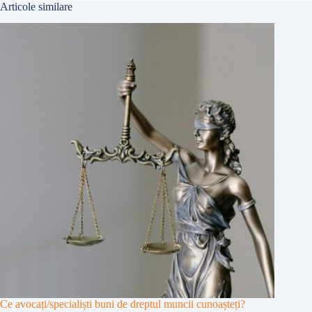
Articole similare
Ce avocați/specialiști buni de dreptul muncii cunoașteți?