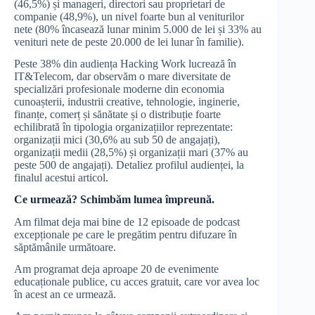
(46,5%) și manageri, directori sau proprietari de
companie (48,9%), un nivel foarte bun al veniturilor
nete (80% încasează lunar minim 5.000 de lei și 33% au
venituri nete de peste 20.000 de lei lunar în familie).
Peste 38% din audiența Hacking Work lucrează în
IT&Telecom, dar observăm o mare diversitate de
specializări profesionale moderne din economia
cunoașterii, industrii creative, tehnologie, inginerie,
finanțe, comerț și sănătate și o distribuție foarte
echilibrată în tipologia organizațiilor reprezentate:
organizații mici (30,6% au sub 50 de angajați),
organizații medii (28,5%) și organizații mari (37% au
peste 500 de angajați). Detaliez profilul audienței, la
finalul acestui articol.
Ce urmează? Schimbăm lumea împreună.
Am filmat deja mai bine de 12 episoade de podcast
excepționale pe care le pregătim pentru difuzare în
săptămânile următoare.
Am programat deja aproape 20 de evenimente
educaționale publice, cu acces gratuit, care vor avea loc
în acest an ce urmează.