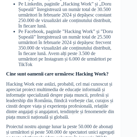
Pe Linkedin, paginile „Hacking Work” și „Doru
Șupeală” înregistrează un număr total de 30.500
urmăritori în februarie 2024 și depășesc constant
250.000 de vizualizări ale conținutului distribuit,
în fiecare lună.
Pe Facebook, paginile ”Hacking Work” și ”Doru
Șupeală” înregistrează un număr total de 25.500
urmăritori în februarie 2024 și depășesc frecvent
350.000 de vizualizări ale conținutului distribuit,
în fiecare lună. Avem alți peste 3.500 de
urmăritori pe Instagram și 6.000 de urmăritori pe
TikTok
Cine sunt oamenii care urmăresc Hacking Work?
Hacking Work este astăzi, probabil, cel mai cunoscut și
apreciat proiect multimedia de educație informală și
informație specializată despre piața muncii, profesii și
leadership din România, fiindcă vorbește clar, curajos și
cinstit despre viața și experiența profesională, relațiile
dintre angajați și angajatori, tendințele și fenomenele din
piața muncii națională și globală.
Proiectul nostru ajunge lunar la peste 50.000 de abonați
și urmăritori și peste 500.000 de spectatori unici agregați