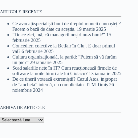
ARTICOLE RECENTE
Ce avocați/specialiști buni de dreptul muncii cunoașteți?
Facem o bază de date cu aceștia.
19 martie 2025
”De ce zici, mă, că managerii noștri nu-s buni?”
15
februarie 2025
Concedieri colective la Betfair în Cluj. E doar primul
val?
6 februarie 2025
Cultura organizațională, la partid: ”Putem să vă furăm
un pic?”
29 ianuarie 2025
Scad salariile nete în IT? Cum reacționează firmele de
software la noile biruri ale lui Ciolacu?
13 ianuarie 2025
De ce tinerii votează extremiștii? Cazul Atos, îngropat
de ”ancheta” internă, cu complicitatea ITM Timiș
26
noiembrie 2024
ARHIVA DE ARTICOLE
Arhiva
de
articole