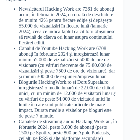
Newsletterul Hacking Work are 7361 de abonați
acum, în februarie 2024, cu o rată de deschidere
de minim 42% pentru fiecare ediție și depășește
55.000 de vizualizări în fiecare lună (ianuarie
2024), ceea ce indică faptul că cititorii obișnuiesc
să revină de câteva ori lunar asupra conținutului
fiecărei ediții.
Canalul de Youtube Hacking Work are 6708
abonați în februarie 2024 și înregistrează lunar
minim 55.000 de vizualizări și 5000 de ore de
vizionare (cu vârfuri frecvente de 75-80.000 de
vizualizări și peste 7500 de ore de vizionare), dar
și minim 300.000 de expuneri/impresii lunar.
Blogurile HackingWork.ro și DoruSupeala.ro
înregistrează o medie lunară de 22.000 de cititori
unici, cu un minim de 12.000 de vizitatori lunar și
cu vârfuri de peste 54.000 de vizitatori unici în
lunile în care sunt publicate articole de mare
impact. Durata medie a vizitelor pe bloguri este
de peste 7 minute.
Canalele de streaming audio Hacking Work au, în
februarie 2024, peste 3.000 de abonați (peste
1500 pe Spotify, peste 800 pe Apple Podcasts,
ceilalți pe RSS și alte platforme secundare)