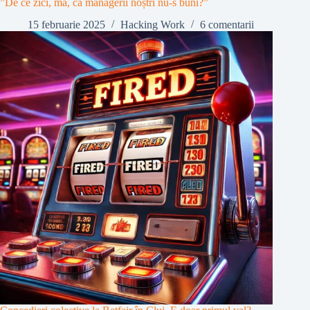
”De ce zici, mă, că managerii noștri nu-s buni?”
15 februarie 2025
Hacking Work
6 comentarii