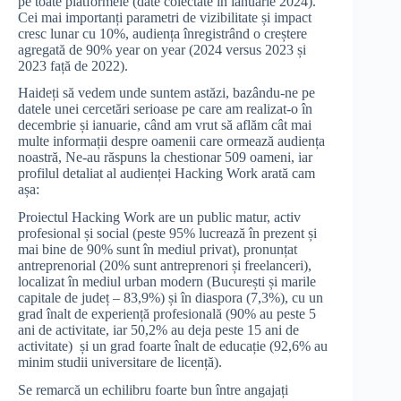
pe toate platformele (date colectate în ianuarie 2024).
Cei mai importanți parametri de vizibilitate și impact
cresc lunar cu 10%, audiența înregistrând o creștere
agregată de 90% year on year (2024 versus 2023 și
2023 față de 2022).
Haideți să vedem unde suntem astăzi, bazându-ne pe
datele unei cercetări serioase pe care am realizat-o în
decembrie și ianuarie, când am vrut să aflăm cât mai
multe informații despre oamenii care ormează audiența
noastră, Ne-au răspuns la chestionar 509 oameni, iar
profilul detaliat al audienței Hacking Work arată cam
așa:
Proiectul Hacking Work are un public matur, activ
profesional și social (peste 95% lucrează în prezent și
mai bine de 90% sunt în mediul privat), pronunțat
antreprenorial (20% sunt antreprenori și freelanceri),
localizat în mediul urban modern (București și marile
capitale de județ – 83,9%) și în diaspora (7,3%), cu un
grad înalt de experiență profesională (90% au peste 5
ani de activitate, iar 50,2% au deja peste 15 ani de
activitate) și un grad foarte înalt de educație (92,6% au
minim studii universitare de licență).
Se remarcă un echilibru foarte bun între angajați