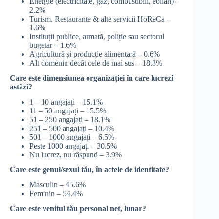
Energie (electricitate, gaz, combustibili, eolian) –
2.2%
Turism, Restaurante & alte servicii HoReCa –
1.6%
Instituții publice, armată, poliție sau sectorul
bugetar – 1.6%
Agricultură și producție alimentară – 0.6%
Alt domeniu decât cele de mai sus – 18.8%
Care este dimensiunea organizației în care lucrezi
astăzi?
1 – 10 angajați – 15.1%
11 – 50 angajați – 15.5%
51 – 250 angajați – 18.1%
251 – 500 angajați – 10.4%
501 – 1000 angajați – 6.5%
Peste 1000 angajați – 30.5%
Nu lucrez, nu răspund – 3.9%
Care este genul/sexul tău, în actele de identitate?
Masculin – 45.6%
Feminin – 54.4%
Care este venitul tău personal net, lunar?