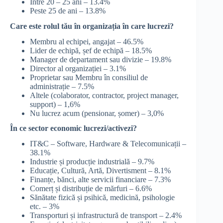
Între 20 – 25 ani – 13.4%
Peste 25 de ani – 13.8%
Care este rolul tău în organizația în care lucrezi?
Membru al echipei, angajat – 46.5%
Lider de echipă, șef de echipă – 18.5%
Manager de departament sau divizie – 19.8%
Director al organizației – 3.1%
Proprietar sau Membru în consiliul de
administrație – 7.5%
Altele (colaborator, contractor, project manager,
support) – 1,6%
Nu lucrez acum (pensionar, șomer) – 3,0%
În ce sector economic lucrezi/activezi?
IT&C – Software, Hardware & Telecomunicații –
38.1%
Industrie și producție industrială – 9.7%
Educație, Cultură, Artă, Divertisment – 8.1%
Finanțe, bănci, alte servicii financiare – 7.3%
Comerț și distribuție de mărfuri – 6.6%
Sănătate fizică și psihică, medicină, psihologie
etc. – 3%
Transporturi și infrastructură de transport – 2.4%