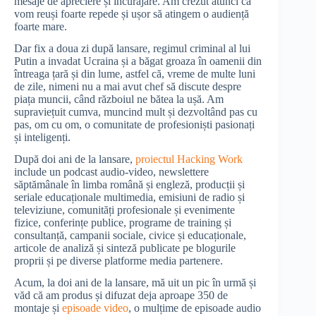
mesaje de apreciere și încurajare. Am crezut atunci că
vom reuși foarte repede și ușor să atingem o audiență
foarte mare.
Dar fix a doua zi după lansare, regimul criminal al lui
Putin a invadat Ucraina și a băgat groaza în oamenii din
întreaga țară și din lume, astfel că, vreme de multe luni
de zile, nimeni nu a mai avut chef să discute despre
piața muncii, când războiul ne bătea la ușă. Am
supraviețuit cumva, muncind mult și dezvoltând pas cu
pas, om cu om, o comunitate de profesioniști pasionați
și inteligenți.
După doi ani de la lansare,
proiectul Hacking Work
include un podcast audio-video, newslettere
săptămânale în limba română și engleză, producții și
seriale educaționale multimedia, emisiuni de radio și
televiziune, comunități profesionale și evenimente
fizice, conferințe publice, programe de training și
consultanță, campanii sociale, civice și educaționale,
articole de analiză și sinteză publicate pe blogurile
proprii și pe diverse platforme media partenere.
Acum, la doi ani de la lansare, mă uit un pic în urmă și
văd că am produs și difuzat deja aproape 350 de
montaje și
episoade video
, o mulțime de episoade audio