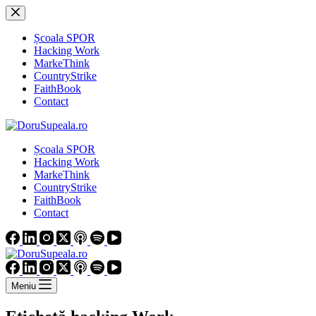
Sari
la
conținut
Școala SPOR
Hacking Work
MarkeThink
CountryStrike
FaithBook
Contact
Școala SPOR
Hacking Work
MarkeThink
CountryStrike
FaithBook
Contact
Meniu