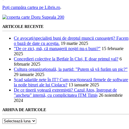
Poți cumpăra cartea pe Libris.ro
.
ARTICOLE RECENTE
Ce avocați/specialiști buni de dreptul muncii cunoașteți? Facem
o bază de date cu aceștia.
19 martie 2025
”De ce zici, mă, că managerii noștri nu-s buni?”
15 februarie
2025
Concedieri colective la Betfair în Cluj. E doar primul val?
6
februarie 2025
Cultura organizațională, la partid: ”Putem să vă furăm un pic?”
29 ianuarie 2025
Scad salariile nete în IT? Cum reacționează firmele de software
la noile biruri ale lui Ciolacu?
13 ianuarie 2025
De ce tinerii votează extremiștii? Cazul Atos, îngropat de
”ancheta” internă, cu complicitatea ITM Timiș
26 noiembrie
2024
ARHIVA DE ARTICOLE
Arhiva
de