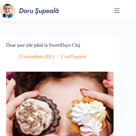
Sari
la
conținut
Doar șase zile până la SweetDays Cluj
23 noiembrie 2013
CoolTourism