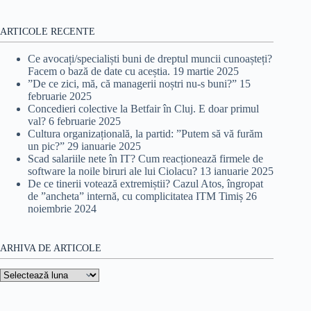
ARTICOLE RECENTE
Ce avocați/specialiști buni de dreptul muncii cunoașteți?
Facem o bază de date cu aceștia.
19 martie 2025
”De ce zici, mă, că managerii noștri nu-s buni?”
15
februarie 2025
Concedieri colective la Betfair în Cluj. E doar primul
val?
6 februarie 2025
Cultura organizațională, la partid: ”Putem să vă furăm
un pic?”
29 ianuarie 2025
Scad salariile nete în IT? Cum reacționează firmele de
software la noile biruri ale lui Ciolacu?
13 ianuarie 2025
De ce tinerii votează extremiștii? Cazul Atos, îngropat
de ”ancheta” internă, cu complicitatea ITM Timiș
26
noiembrie 2024
ARHIVA DE ARTICOLE
Arhiva
de
articole