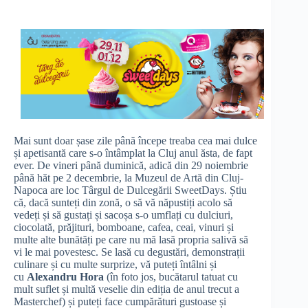
Mai sunt doar șase zile până începe treaba cea mai dulce
și apetisantă care s-o întâmplat la Cluj anul ăsta, de fapt
ever. De vineri până duminică, adică din 29 noiembrie
până hăt pe 2 decembrie, la Muzeul de Artă din Cluj-
Napoca are loc Târgul de Dulcegării SweetDays. Știu
că, dacă sunteți din zonă, o să vă năpustiți acolo să
vedeți și să gustați și sacoșa s-o umflați cu dulciuri,
ciocolată, prăjituri, bomboane, cafea, ceai, vinuri și
multe alte bunătăți pe care nu mă lasă propria salivă să
vi le mai povestesc. Se lasă cu degustări, demonstrații
culinare și cu multe surprize, vă puteți întâlni și
cu
Alexandru Hora
(în foto jos, bucătarul tatuat cu
mult suflet și multă veselie din ediția de anul trecut a
Masterchef) și puteți face cumpărături gustoase și