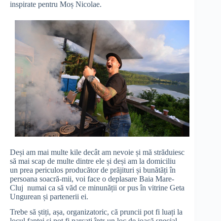
inspirate pentru Moș Nicolae.
Deși am mai multe kile decât am nevoie și mă străduiesc
să mai scap de multe dintre ele și deși am la domiciliu
un prea periculos producător de prăjituri și bunătăți în
persoana soacră-mii, voi face o deplasare Baia Mare-
Cluj numai ca să văd ce minunății or pus în vitrine Geta
Ungurean și partenerii ei.
Trebe să știți, așa, organizatoric, că pruncii pot fi luați la
locul faptei și pot fi parcați într-un loc de joacă special