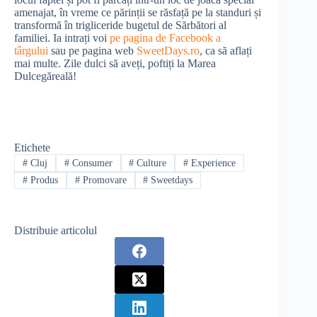
amenajat, în vreme ce părinții se răsfață pe la standuri și
transformă în trigliceride bugetul de Sărbători al
familiei. Ia intrați voi
pe pagina de Facebook a
târgului
sau pe pagina web
SweetDays.ro
, ca să aflați
mai multe. Zile dulci să aveți, poftiți la Marea
Dulcegăreală!
Etichete
#
Cluj
#
Consumer
#
Culture
#
Experience
#
Produs
#
Promovare
#
Sweetdays
Distribuie articolul