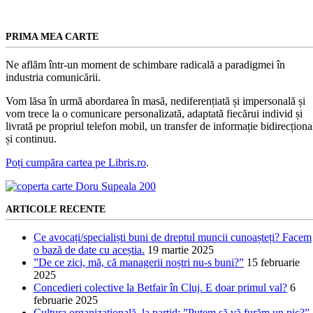
PRIMA MEA CARTE
Ne aflăm într-un moment de schimbare radicală a paradigmei în
industria comunicării.
Vom lăsa în urmă abordarea în masă, nediferențiată și impersonală și
vom trece la o comunicare personalizată, adaptată fiecărui individ și
livrată pe propriul telefon mobil, un transfer de informație bidirecționa
și continuu.
Poți cumpăra cartea pe Libris.ro
.
ARTICOLE RECENTE
Ce avocați/specialiști buni de dreptul muncii cunoașteți? Facem
o bază de date cu aceștia.
19 martie 2025
”De ce zici, mă, că managerii noștri nu-s buni?”
15 februarie
2025
Concedieri colective la Betfair în Cluj. E doar primul val?
6
februarie 2025
Cultura organizațională, la partid: ”Putem să vă furăm un pic?”