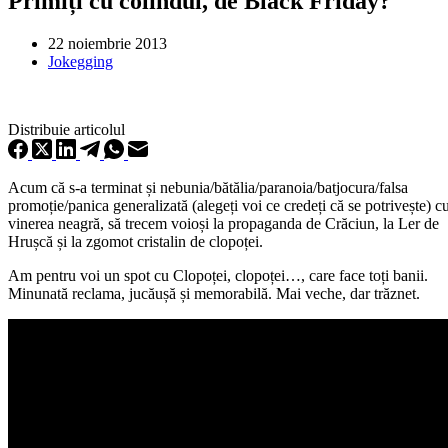
Primiți cu colindul, de Black Friday?
22 noiembrie 2013
Jokegging
Distribuie articolul
Acum că s-a terminat și nebunia/bătălia/paranoia/batjocura/falsa
promoție/panica generalizată (alegeți voi ce credeți că se potrivește) c
vinerea neagră, să trecem voioși la propaganda de Crăciun, la Ler de
Hrușcă și la zgomot cristalin de clopoței.
Am pentru voi un spot cu Clopoței, clopoței…, care face toți banii.
Minunată reclama, jucăușă și memorabilă. Mai veche, dar trăznet.