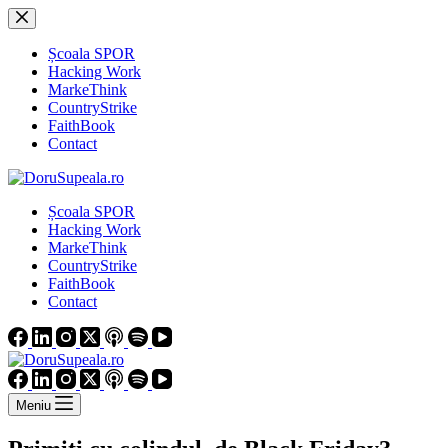
Sari
la
conținut
Școala SPOR
Hacking Work
MarkeThink
CountryStrike
FaithBook
Contact
Școala SPOR
Hacking Work
MarkeThink
CountryStrike
FaithBook
Contact
Meniu