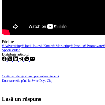
Etichete
#
Advertising
#
Joe
#
Jokes
#
Kmart
#
Marketing
#
Produs
#
Promovare
#
Spot
#
Video
Distribuie articolul
Cantinna: idei gustoase, prezentare riscantă
Doar șase zile până la SweetDays Cluj
Lasă un răspuns