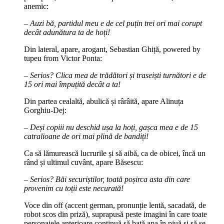
anemic:
– Auzi bă, partidul meu e de cel puțin trei ori mai corupt
decât adunătura ta de hoți!
Din lateral, apare, arogant, Sebastian Ghiță, powered by
tupeu from Victor Ponta:
– Serios? Clica mea de trădători și traseiști turnători e de
15 ori mai împuțită decât a ta!
Din partea cealaltă, abulică și rârâită, apare Alinuța
Gorghiu-Dej:
– Deși copiii nu deschid ușa la hoți, gașca mea e de 15
catralioane de ori mai plină de bandiți!
Ca să lămurească lucrurile și să aibă, ca de obicei, încă un
rând și ultimul cuvânt, apare Băsescu:
– Serios? Băi securiștilor, toată poșirca asta din care
provenim cu toții este necurată!
Voce din off (accent german, pronunție lentă, sacadată, de
robot scos din priză), suprapusă peste imagini în care toate
personajele anterioare continuă să bată apa în piuă și să se