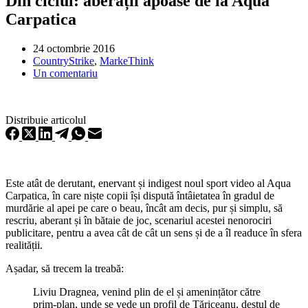
Din ciclul: aberații apoase de la Aqua
Carpatica
24 octombrie 2016
CountryStrike
,
MarkeThink
Un comentariu
Distribuie articolul
Este atât de derutant, enervant și indigest noul sport video al Aqua
Carpatica, în care niște copii își dispută întâietatea în gradul de
murdărie al apei pe care o beau, încât am decis, pur și simplu, să
rescriu, aberant și în bătaie de joc, scenariul acestei nenorociri
publicitare, pentru a avea cât de cât un sens și de a îl readuce în sfera
realității.
Așadar, să trecem la treabă:
Liviu Dragnea, venind plin de el și amenințător către
prim-plan, unde se vede un profil de Tăriceanu, destul de