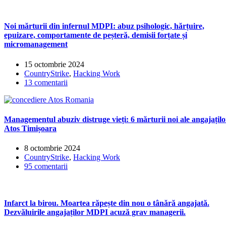
Noi mărturii din infernul MDPI: abuz psihologic, hărțuire,
epuizare, comportamente de peșteră, demisii forțate și
micromanagement
15 octombrie 2024
CountryStrike
,
Hacking Work
13 comentarii
Managementul abuziv distruge vieți: 6 mărturii noi ale angajațilo
Atos Timișoara
8 octombrie 2024
CountryStrike
,
Hacking Work
95 comentarii
Infarct la birou. Moartea răpește din nou o tânără angajată.
Dezvăluirile angajaților MDPI acuză grav managerii.