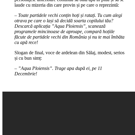
laude cu mizeria din care provin și pe care o reprezintă:
– Toate partidele vechi conțin hoți și ratați. Tu cum alegi
otrava pe care o lași să decidă soarta copilului tău?
Descarcă aplicația ”Aqua Ploiensis”, scanează
programele mincinoase de aproape, compară hoțiile
făcute de partidele vechi din România și nu te mai îmbăta
cu apă rece!
Slogan de final, voce de ardelean din Sălaj, modest, serios
și cu bun simț:
– ”Aqua Ploiensis”. Trage apa după ei, pe 11
Decembrie!