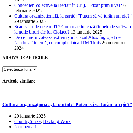
Concedieri colective la Betfair în Cluj. E doar primul val?
6
februarie 2025
Cultura organizațională, la partid: ”Putem să vă furăm un pic?”
29 ianuarie 2025
Scad salariile nete în IT? Cum reacționează firmele de software
la noile biruri ale lui Ciolacu?
13 ianuarie 2025
De ce tinerii votează extremiștii? Cazul Atos, îngropat de
”ancheta” internă, cu complicitatea ITM Timiș
26 noiembrie
2024
ARHIVA DE ARTICOLE
Arhiva
de
articole
Articole similare
Cultura organizațională, la partid: ”Putem să vă furăm un pic?”
29 ianuarie 2025
CountryStrike
,
Hacking Work
5 comentarii