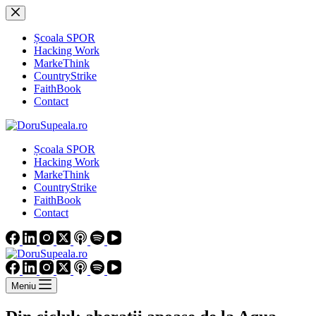
Sari
la
conținut
Școala SPOR
Hacking Work
MarkeThink
CountryStrike
FaithBook
Contact
Școala SPOR
Hacking Work
MarkeThink
CountryStrike
FaithBook
Contact
Meniu