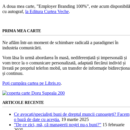
A doua mea carte, ”Employer Branding 100%”, este acum disponibilă
cu autograf,
la Editura Curtea Veche
.
PRIMA MEA CARTE
Ne aflăm într-un moment de schimbare radicală a paradigmei în
industria comunicării.
Vom lăsa în urmă abordarea în masă, nediferențiată și impersonală și
vom trece la o comunicare personalizată, adaptată fiecărui individ și
livrată pe propriul telefon mobil, un transfer de informație bidirecționa
și continuu.
Poți cumpăra cartea pe Libris.ro
.
ARTICOLE RECENTE
Ce avocați/specialiști buni de dreptul muncii cunoașteți? Facem
o bază de date cu aceștia.
19 martie 2025
”De ce zici, mă, că managerii noștri nu-s buni?”
15 februarie
2025