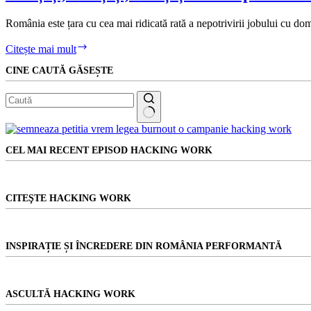
studii?
România este țara cu cea mai ridicată rată a nepotrivirii jobului cu dom
Învățați,
Citește mai mult
învățați,
CINE CAUTĂ GĂSEȘTE
învățați.
Că
nu
prea
o
Niciun
să
rezultat
folosiți
CEL MAI RECENT EPISOD HACKING WORK
ce
învățați.
CITEŞTE HACKING WORK
INSPIRAȚIE ȘI ÎNCREDERE DIN ROMÂNIA PERFORMANTĂ
ASCULTĂ HACKING WORK