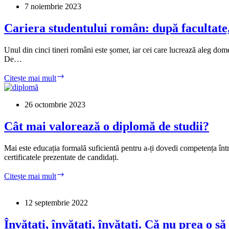
„studiază”
7 noiembrie 2023
doar
la
Cariera studentului român: după facultate
Școala
Vieții
Unul din cinci tineri români este șomer, iar cei care lucrează aleg domen
De…
Cariera
Citește mai mult
studentului
român:
după
26 octombrie 2023
facultate,
ospătar
Cât mai valorează o diplomă de studii?
sau
casier
Mai este educația formală suficientă pentru a-ți dovedi competența într-
în
certificatele prezentate de candidați.
supermarket
Cât
Citește mai mult
mai
valorează
o
12 septembrie 2022
diplomă
de
Învățați, învățați, învățați. Că nu prea o să 