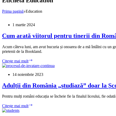
Etichetă
Education
Prima pagină
Education
1 martie 2024
Cum arată viitorul pentru tinerii din Româ
Acum câteva luni, am avut bucuria și onoarea de a mă întâlni cu un gru
prietenii de la Bookland.
Cum
Citește mai mult
arată
viitorul
pentru
14 noiembrie 2023
tinerii
din
Adulții din România „studiază” doar la Șco
România?
Ce
Pentru mulți români educația se încheie fie la finalul liceului, fie oda
am
învățat
Adulții
Citește mai mult
la
din
întâlnirile
România
Bookland.