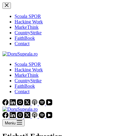
Sari
la
conținut
Școala SPOR
Hacking Work
MarkeThink
CountryStrike
FaithBook
Contact
Școala SPOR
Hacking Work
MarkeThink
CountryStrike
FaithBook
Contact
Meniu