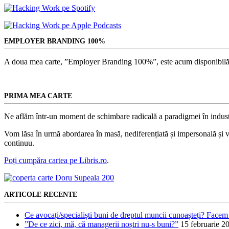
EMPLOYER BRANDING 100%
A doua mea carte, ”Employer Branding 100%”, este acum disponibilă
PRIMA MEA CARTE
Ne aflăm într-un moment de schimbare radicală a paradigmei în indust
Vom lăsa în urmă abordarea în masă, nediferențiată și impersonală și vom
continuu.
Poți cumpăra cartea pe Libris.ro
.
ARTICOLE RECENTE
Ce avocați/specialiști buni de dreptul muncii cunoașteți? Facem 
”De ce zici, mă, că managerii noștri nu-s buni?”
15 februarie 2