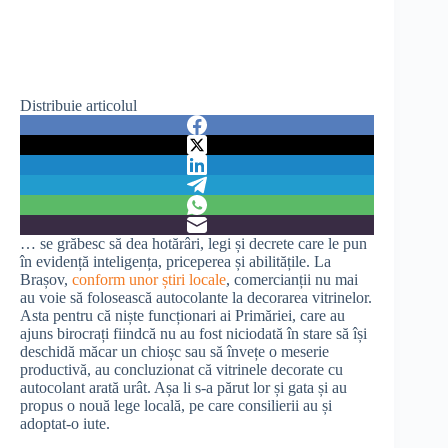
Distribuie articolul
… se grăbesc să dea hotărâri, legi și decrete care le pun
în evidență inteligența, priceperea și abilitățile. La
Brașov,
conform unor știri locale
, comercianții nu mai
au voie să folosească autocolante la decorarea vitrinelor.
Asta pentru că niște funcționari ai Primăriei, care au
ajuns birocrați fiindcă nu au fost niciodată în stare să își
deschidă măcar un chioșc sau să învețe o meserie
productivă, au concluzionat că vitrinele decorate cu
autocolant arată urât. Așa li s-a părut lor și gata și au
propus o nouă lege locală, pe care consilierii au și
adoptat-o iute.