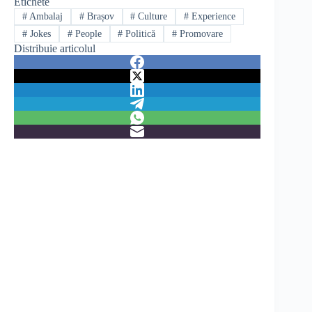
Etichete
#
Ambalaj
#
Brașov
#
Culture
#
Experience
#
Jokes
#
People
#
Politică
#
Promovare
Distribuie articolul