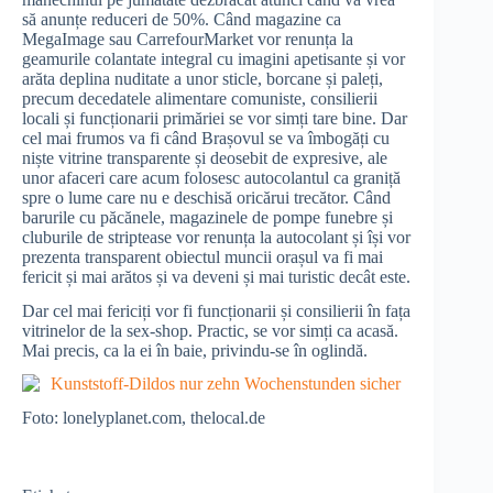
să anunțe reduceri de 50%. Când magazine ca
MegaImage sau CarrefourMarket vor renunța la
geamurile colantate integral cu imagini apetisante și vor
arăta deplina nuditate a unor sticle, borcane și paleți,
precum decedatele alimentare comuniste, consilierii
locali și funcționarii primăriei se vor simți tare bine. Dar
cel mai frumos va fi când Brașovul se va îmbogăți cu
niște vitrine transparente și deosebit de expresive, ale
unor afaceri care acum folosesc autocolantul ca graniță
spre o lume care nu e deschisă oricărui trecător. Când
barurile cu păcănele, magazinele de pompe funebre și
cluburile de striptease vor renunța la autocolant și își vor
prezenta transparent obiectul muncii orașul va fi mai
fericit și mai arătos și va deveni și mai turistic decât este.
Dar cel mai fericiți vor fi funcționarii și consilierii în fața
vitrinelor de la sex-shop. Practic, se vor simți ca acasă.
Mai precis, ca la ei în baie, privindu-se în oglindă.
Foto: lonelyplanet.com, thelocal.de