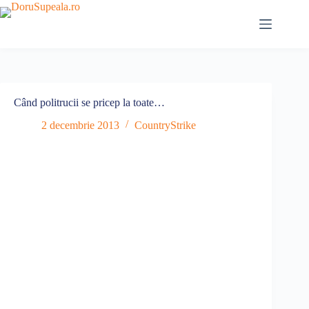
Sari
la
conținut
Când politrucii se pricep la toate…
2 decembrie 2013
CountryStrike