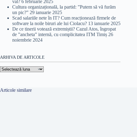
val?
6 februarie 2025
Cultura organizațională, la partid: ”Putem să vă furăm
un pic?”
29 ianuarie 2025
Scad salariile nete în IT? Cum reacționează firmele de
software la noile biruri ale lui Ciolacu?
13 ianuarie 2025
De ce tinerii votează extremiștii? Cazul Atos, îngropat
de ”ancheta” internă, cu complicitatea ITM Timiș
26
noiembrie 2024
ARHIVA DE ARTICOLE
Arhiva
de
articole
Articole similare