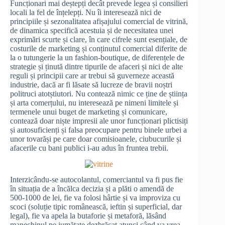
Funcționari mai deștepți decât prevede legea și consilieri
locali la fel de înțelepți. Nu îi interesează nici de
principiile și sezonalitatea afișajului comercial de vitrină,
de dinamica specifică acestuia și de necesitatea unei
exprimări scurte și clare, în care cifrele sunt esențiale, de
costurile de marketing și conținutul comercial diferite de
la o tutungerie la un fashion-boutique, de diferențele de
strategie și ținută dintre tipurile de afaceri și nici de alte
reguli și principii care ar trebui să guverneze această
industrie, dacă ar fi lăsate să lucreze de bravii noștri
politruci atotștiutori. Nu contează nimic ce ține de știința
și arta comerțului, nu interesează pe nimeni limitele și
termenele unui buget de marketing și comunicare,
contează doar niște impresii ale unor funcționari plictisiți
și autosuficienți și falsa preocupare pentru binele urbei a
unor tovarăși pe care doar comisioanele, ciubucurile și
afacerile cu bani publici i-au adus în fruntea trebii.
Interzicându-se autocolantul, comerciantul va fi pus fie
în situația de a încălca decizia și a plăti o amendă de
500-1000 de lei, fie va folosi hârtie și va improviza cu
scoci (soluție tipic românească, ieftin și superficial, dar
legal), fie va apela la butaforie și metaforă, lăsând
manechinul pe jumătate dezbrăcat atunci când va vrea