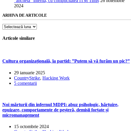
”ancheta” internă, cu complicitatea ITM Timiș
26 noiembrie
2024
ARHIVA DE ARTICOLE
Arhiva
de
articole
Articole similare
Cultura organizațională, la partid: ”Putem să vă furăm un pic?”
29 ianuarie 2025
CountryStrike
,
Hacking Work
5 comentarii
Noi mărturii din infernul MDPI: abuz psihologic, hărțuire,
epuizare, comportamente de peșteră, demisii forțate și
micromanagement
15 octombrie 2024