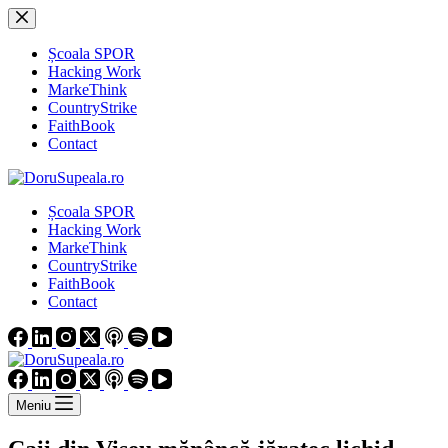
Sari
la
conținut
Școala SPOR
Hacking Work
MarkeThink
CountryStrike
FaithBook
Contact
Școala SPOR
Hacking Work
MarkeThink
CountryStrike
FaithBook
Contact
Meniu