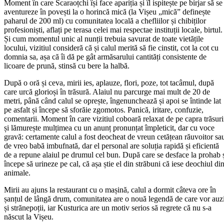
Moment în care Scaraoțchi își face apariția și îl ispitește pe birjar să se
aventureze în povești la o horincă mică (la Vișeu „mică” definește
paharul de 200 ml) cu comunitatea locală a chefliilor și chibiților
profesioniști, aflați pe terasa celei mai respectae instituții locale, birtul.
Și cum momentul unic al nunții trebuia savurat de toate vietățile
locului, vizitiul consideră că și calul merită să fie cinstit, cot la cot cu
domnia sa, așa că îi dă pe gât armăsarului cantități consistente de
licoare de prună, stinsă cu bere la halbă.
După o oră și ceva, mirii ies, aplauze, flori, poze, tot tacâmul, după
care urcă glorioși în trăsură. Alaiul nu parcurge mai mult de 20 de
metri, până când calul se oprește, îngenunchează și apoi se întinde lat
pe asfalt și începe să sforăie zgomotos. Panică, iritare, confuzie,
comentarii. Moment în care vizitiul coboară relaxat de pe capra trăsuri
și lămurește mulțimea cu un anunț pronunțat împleticit, dar cu voce
gravă: certamente calul a fost deocheat de vreun cetățean răuvoitor sa
de vreo babă imbufnată, dar el personal are soluția rapidă și eficientă
de a repune alaiul pe drumul cel bun. După care se desface la prohab 
începe să urineze pe cal, că așa știe el din străbuni că iese deochiul di
animale.
Mirii au ajuns la restaurant cu o mașină, calul a dormit câteva ore în
șanțul de lângă drum, comunitatea are o nouă legendă de care vor auz
și strănepoții, iar Kusturica are un motiv serios să regrete că nu s-a
născut la Vișeu.