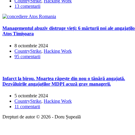
CountryStrike
,
Hacking Work
13 comentarii
Managementul abuziv distruge vieți: 6 mărturii noi ale angajațilo
Atos Timișoara
8 octombrie 2024
CountryStrike
,
Hacking Work
95 comentarii
Infarct la birou. Moartea răpește din nou o tânără angajată.
Dezvăluirile angajaților MDPI acuză grav managerii.
5 octombrie 2024
CountryStrike
,
Hacking Work
11 comentarii
Drepturi de autor © 2026 - Doru Șupeală