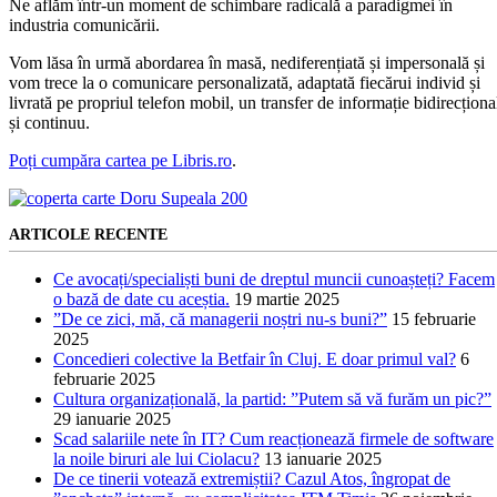
Ne aflăm într-un moment de schimbare radicală a paradigmei în
industria comunicării.
Vom lăsa în urmă abordarea în masă, nediferențiată și impersonală și
vom trece la o comunicare personalizată, adaptată fiecărui individ și
livrată pe propriul telefon mobil, un transfer de informație bidirecționa
și continuu.
Poți cumpăra cartea pe Libris.ro
.
ARTICOLE RECENTE
Ce avocați/specialiști buni de dreptul muncii cunoașteți? Facem
o bază de date cu aceștia.
19 martie 2025
”De ce zici, mă, că managerii noștri nu-s buni?”
15 februarie
2025
Concedieri colective la Betfair în Cluj. E doar primul val?
6
februarie 2025
Cultura organizațională, la partid: ”Putem să vă furăm un pic?”
29 ianuarie 2025
Scad salariile nete în IT? Cum reacționează firmele de software
la noile biruri ale lui Ciolacu?
13 ianuarie 2025
De ce tinerii votează extremiștii? Cazul Atos, îngropat de