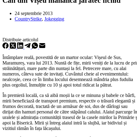
Caii din Vișeu mănâncă jăratec lichid
24 septembrie 2013
CountryStrike
,
Jokegging
Distribuie articolul
Întâmplare reală, povestită de un martor ocular: Vișeul de Sus,
Maramureș, vara lui 2013. Nuntă de fițe, mirii veniți de la lucru de pri
străinătățuri, mare parte din nuntași la fel. Petrecere mare, cu alai
numeros, câteva sute de invitați. Cuvântul cheie al evenimentului:
nealcoșie, ceea ce în limba locului desemnează mândria plus fudulia
plus orgoliul, înmulțite cu 10 și apoi totul ridicat la pătrat.
În premieră locală, ca să aibă moșii la ce se minuna și babele ce bârfi,
mirii beneficiază de transport premium, respectiv o trăsură elegantă și
frumos decorată, tractată de un armăsar de soi, dus de dârlogi sau
dirijat din hamuri personal de către stăpânul calului. Alaiul parcurge î
uralele și admirația comunității traseul de la casele mirilor la Primărie ș
apoi la Biserică. Mirii și întreg alaiul intră la slujbă, iar bidiviul și
vizitiul rămân în fața lăcașului.