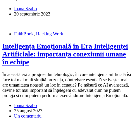
Ioana Szabo
20 septembrie 2023
FaithBook
,
Hacking Work
Inteligența Emoțională în Era Inteligenței
Artificiale: importanța conexiunii umane
în echipe
În această eră a progresului tehnologic, în care inteligența artificială își
face tot mai mult simțită prezența, o întrebare esențială se ivește: mai
are umanitatea noastră un loc în ecuație? Pe măsură ce AI avansează,
devine tot mai important să înțelegem cu adevărat cum ne putem
proteja și cum putem performa exersându-ne Inteligența Emoțională.
Ioana Szabo
25 august 2023
Un comentariu