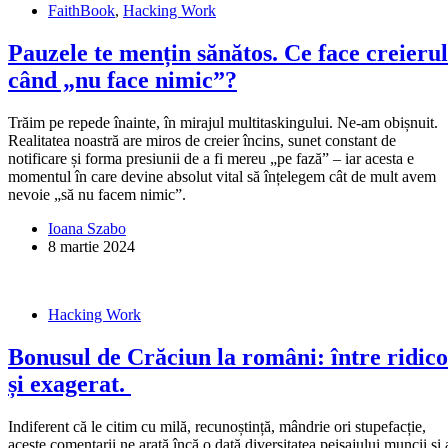
FaithBook
,
Hacking Work
Pauzele te mențin sănătos. Ce face creierul
când „nu face nimic”?
Trăim pe repede înainte, în mirajul multitaskingului. Ne-am obișnuit.
Realitatea noastră are miros de creier încins, sunet constant de
notificare și forma presiunii de a fi mereu „pe fază” – iar acesta e
momentul în care devine absolut vital să înțelegem cât de mult avem
nevoie „să nu facem nimic”.
Ioana Szabo
8 martie 2024
Hacking Work
Bonusul de Crăciun la români: între ridico
și exagerat.
Indiferent că le citim cu milă, recunoștință, mândrie ori stupefacție,
aceste comentarii ne arată încă o dată diversitatea peisajului muncii și 