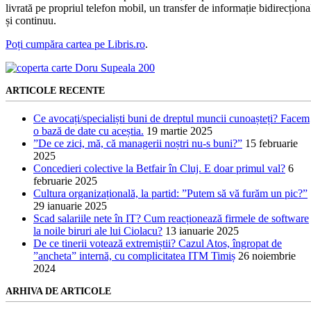
livrată pe propriul telefon mobil, un transfer de informație bidirecționa
și continuu.
Poți cumpăra cartea pe Libris.ro
.
ARTICOLE RECENTE
Ce avocați/specialiști buni de dreptul muncii cunoașteți? Facem
o bază de date cu aceștia.
19 martie 2025
”De ce zici, mă, că managerii noștri nu-s buni?”
15 februarie
2025
Concedieri colective la Betfair în Cluj. E doar primul val?
6
februarie 2025
Cultura organizațională, la partid: ”Putem să vă furăm un pic?”
29 ianuarie 2025
Scad salariile nete în IT? Cum reacționează firmele de software
la noile biruri ale lui Ciolacu?
13 ianuarie 2025
De ce tinerii votează extremiștii? Cazul Atos, îngropat de
”ancheta” internă, cu complicitatea ITM Timiș
26 noiembrie
2024
ARHIVA DE ARTICOLE