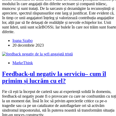
modului în care angajații din diferite sectoare și companii trăiesc,
muncesc și sunt tratați. De la sarcasm și dezamăgire la recunoștință și
apreciere, spectrul răspunsurilor este larg și justificat. Este evident că,
în timp ce unii angajatori înțeleg și valorizează contribuția angajaților
lor, alții par să fie detașați de realitățile și nevoile echipelor lor. Unii
sunt lideri, unii sunt scârBOSSi. Iar bulele în care noi trăim sunt foart
diferite.
Ioana Szabo
20 decembrie 2023
MarkeThink
Feedback-ul negativ la serviciu– cum îl
primim și lucrăm cu el?
Fie că ești la început de carieră sau ai experiență solidă în domeniu,
feedback-ul negativ poate fi o provocare cu care ne confruntăm cu toți
la un moment dat. Însă în loc să privim aprecierile critice ca pe-o
tragedie sau ca pe un catalizator de autoflagelare ori să activăm
sindromul impostorului, stă în puterea noastră să transformăm situația
într-un proces constructiv.