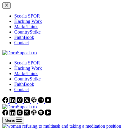
Sari
la
conținut
Școala SPOR
Hacking Work
MarkeThink
CountryStrike
FaithBook
Contact
Școala SPOR
Hacking Work
MarkeThink
CountryStrike
FaithBook
Contact
Meniu