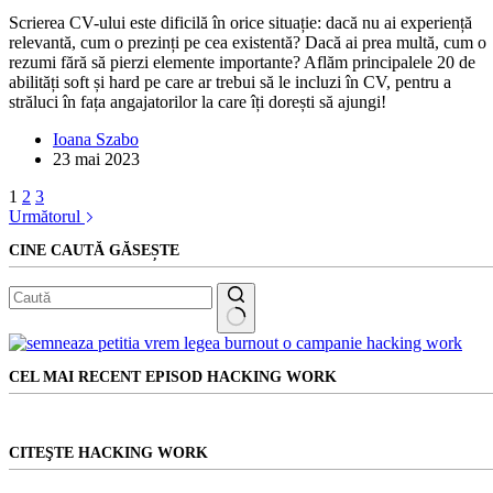
Scrierea CV-ului este dificilă în orice situație: dacă nu ai experiență
relevantă, cum o prezinți pe cea existentă? Dacă ai prea multă, cum o
rezumi fără să pierzi elemente importante? Aflăm principalele 20 de
abilități soft și hard pe care ar trebui să le incluzi în CV, pentru a
străluci în fața angajatorilor la care îți dorești să ajungi!
Ioana Szabo
23 mai 2023
1
2
3
Următorul
CINE CAUTĂ GĂSEȘTE
Niciun
rezultat
CEL MAI RECENT EPISOD HACKING WORK
CITEŞTE HACKING WORK