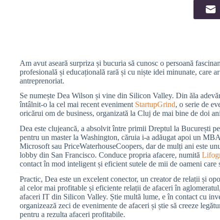
Am avut aseară surpriza și bucuria să cunosc o persoană fascinant
profesională și educațională rară și cu niște idei minunate, care a
antreprenoriat.
Se numește Dea Wilson și vine din Silicon Valley. Din ăla adevăra
întâlnit-o la cel mai recent eveniment
StartupGrind
, o serie de e
oricărui om de business, organizată la Cluj de mai bine de doi an
Dea este clujeancă, a absolvit între primii Dreptul la București p
pentru un master la Washington, căruia i-a adăugat apoi un MBA
Microsoft sau PriceWaterhouseCoopers, dar de mulți ani este unul 
lobby din San Francisco. Conduce propria afacere, numită
Lifog
contact în mod inteligent și eficient sutele de mii de oameni care 
Practic, Dea este un excelent conector, un creator de relații și opo
al celor mai profitable și eficiente relații de afaceri în aglomeratu
afaceri IT din Silicon Valley. Știe multă lume, e în contact cu inves
organizează zeci de evenimente de afaceri și știe să creeze legătur
pentru a rezulta afaceri profitabile.