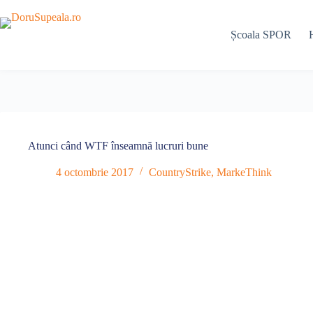
Sari
la
conținut
Școala SPOR
Atunci când WTF înseamnă lucruri bune
4 octombrie 2017
CountryStrike
,
MarkeThink