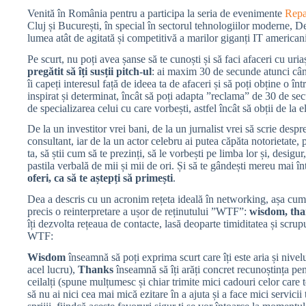
Venită în România pentru a participa la seria de evenimente
Repa
Cluj și București, în special în sectorul tehnologiilor moderne, D
lumea atât de agitată și competitivă a marilor giganți IT americani
Pe scurt, nu poți avea șanse să te cunoști și să faci afaceri cu ur
pregătit să îți susții pitch-ul
: ai maxim 30 de secunde atunci când 
îi capeți interesul față de ideea ta de afaceri și să poți obține o în
inspirat și determinat, încât să poți adapta ”reclama” de 30 de secu
de specializarea celui cu care vorbești, astfel încât să obții de la el
De la un investitor vrei bani, de la un jurnalist vrei să scrie despre
consultant, iar de la un actor celebru ai putea căpăta notorietate,
ta, să știi cum să te prezinți, să le vorbești pe limba lor și, desigur,
pastila verbală de mii și mii de ori. Și să te gândești mereu mai întâ
oferi, ca să te aștepți să primești
.
Dea a descris cu un acronim rețeta ideală în networking, așa cum 
precis o reinterpretare a ușor de reținutului ”WTF”:
wisdom, tha
îți dezvolta rețeaua de contacte, lasă deoparte timiditatea și scrup
WTF:
Wisdom
înseamnă să poți exprima scurt care îți este aria și nivelu
acel lucru),
Thanks
înseamnă să îți arăți concret recunoștința pen
ceilalți (spune mulțumesc și chiar trimite mici cadouri celor care t
să nu ai nici cea mai mică ezitare în a ajuta și a face mici servicii t