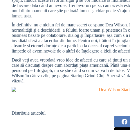
sprijii, fiindcă aceste favoruri sigur ți se vor întoarce la momentul 
de fiecare dată când ai nevoie. Trei favoruri pe zi, cam acesta este
unul dintre oamenii care știe pe toată lumea și chiar poate să ajung
lumea asta.
În definitiv, nu e niciun fel de mare secret ce spune Dea Wilson. 
normalității și a deschiderii, a felului foarte uman și prietenos în
business bazate pe colaborare, dialog și împărtășire, așa cum s-a 
invidiată sferă a afacerilor din lume. Pentru noi, trăitori în jungl
absurde și eternei dorințe de a participa la decesul caprei vecinul
limpede că avem nevoie de o altfel de înțelegere a ideii de afaceri 
Dacă veți avea vreodată vreo idee de afaceri cu care să țintiți u
care să discutați despre cum abordați piața americană. Până una-alt
personal pe Lifograph, nu se știe când și cum vă va fi de folos. V
Wilson în câteva zile, pe pagina Startup Grind Cluj. Sper să vă da
văzută.
Distribuie articolul