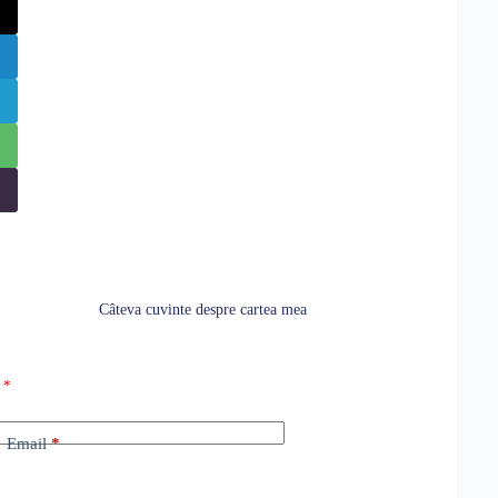
Câteva cuvinte despre cartea mea
u
*
Email
*