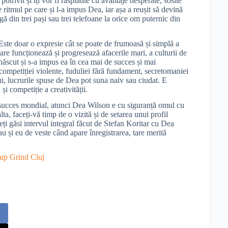
potrivit și îți vor fi răsplătite cu avantaje nesperate, sosite
 ritmul pe care și l-a impus Dea, iar așa a reușit să devină
ă din trei pași sau trei telefoane la orice om puternic din
Este doar o expresie cât se poate de frumoasă și simplă a
 care funcționează și progresează afacerile mari, a culturii de
născut și s-a impus ea în cea mai de succes și mai
a competiției violente, fuduliei fără fundament, secretomaniei
ui, lucrurile spuse de Dea pot suna naiv sau ciudat. E
și competiție a creativității.
n succes mondial, atunci Dea Wilson e cu siguranță omul cu
a, faceți-vă timp de o vizită și de setarea unui profil
eți găsi intervul integral făcut de Stefan Koritar cu Dea
u și eu de veste când apare înregistrarea, tare merită