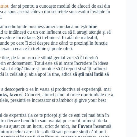
triot
, dar și pentru a cunoaște mediul de afaceri de azi din
ea a spus aseară câteva din secretele succesului învățate în
.
iașii mediului de business american dacă nu ești
bine
te întâlnești cu un om influent ca să îi atragi atenția și să
trevedere face2face. Și trebuie să fii atât de maleabil,
nde pe care îl zici despre tine când te prezinți în funcție
 exact ceea ce îți trebuie și poate oferi.
 tine, de la un om de știință genial vrei să îți devină
 prin endorsement. Totul este să ai mare încredere în ideea
 să ai încăpățânare și ambiție să îți repeți și să îți rafinezi
i la celălalt și abia apoi la tine, adică
să știi mai întâi să
a descoperit-o ea în vasta și productiva ei experiență. mai
nks, favors
. Concret, atunci când ai orice oportunitate de a
ulele, prezintă-te încrezător și zâmbitor și give your best
l de expertiză (la ce te pricepi și de ce ești cel mai bun în
tru fiecare beneficiu sau avantaj pe care îl primești de la
e-au ajutat cu un lucru, orict de mic), iar
Favors
înseamnă
uturor celor care ți le solicită sau pe care simți că îi poți