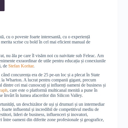
ă, cu o poveste foarte interesantă, cu o experiență
r merita scrise cu bold în cel mai eficient manual de
t, nu ăla pe care îl visăm noi cu naivitate sub Feleac. Am
venimente exraordinar de utile pentru educația și conexiunile
i, de
Stefan Koritar
.
e când concurența era de 25 pe-un loc și a plecat în State
 la Wharton. A lucrat pentru companii gigant, precum
dintre cei mai cunoscuți și influenți oameni de business și
raph
, care este o platformă multicanal menită a pune în
se învârt în lumea afacerilor din Silicon Valley.
rtunități, un deschizător de uși și drumuri și un intermediar
l, foarte influentul și incredibil de competitivul mediu de
titori, lideri de business, influenceri și inovatori,
i între oameni din diferite zone profesionale și geografice,