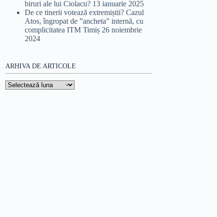
biruri ale lui Ciolacu?
13 ianuarie 2025
De ce tinerii votează extremiștii? Cazul
Atos, îngropat de ”ancheta” internă, cu
complicitatea ITM Timiș
26 noiembrie
2024
ARHIVA DE ARTICOLE
Arhiva
de
articole