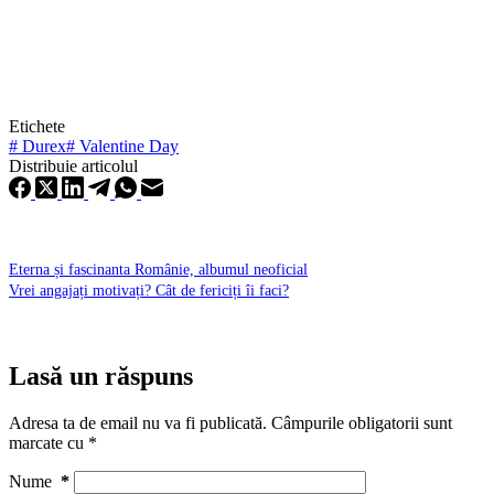
Etichete
#
Durex
#
Valentine Day
Distribuie articolul
Eterna și fascinanta Românie, albumul neoficial
Vrei angajați motivați? Cât de fericiți îi faci?
Lasă un răspuns
Adresa ta de email nu va fi publicată.
Câmpurile obligatorii sunt
marcate cu
*
Nume
*