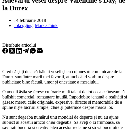
Adevărul vesel despre Valentine’s Day, de
la Durex
14 februarie 2018
Jokegging
,
MarkeThink
Distribuie articolul
Cred că știți deja că băieții veseli și cu cojones în comunicare de la
Durex sunt între marii mei favoriți, atunci când vorbim despre
publicitate bine făcută, umor și onestitate a mesajului.
Oamenii ăștia se feresc cu foarte mult talent de tot ceea ce înseamnă
bullshit comercial, romanțare inutilă, împodobire jenantă a realității și
găsesc mereu căile originale, expresive, directe și memorabile de a
spune niște lucruri simple, clare și puternice despre marca lor.
Nu sunt degeaba numărul unu mondial de departe și nu au ajuns
subiect al acestui articol chiar degeaba. Să aveți o zi frumoasă, să
savurați bucuria și creativitatea acestor reclame și să vă bucurați de