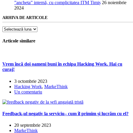
”ancheta” internă, cu complicitatea ITM Timiș
26 noiembrie
2024
ARHIVA DE ARTICOLE
Arhiva
de
articole
Articole similare
Vrem încă doi oameni buni în echipa Hacking Work. Hai cu
curaj!
3 octombrie 2023
Hacking Work
,
MarkeThink
Un comentariu
Feedback-ul negativ la serviciu– cum îl primim și lucrăm cu el?
20 septembrie 2023
MarkeThink