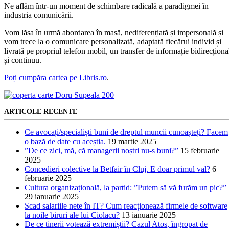
Ne aflăm într-un moment de schimbare radicală a paradigmei în
industria comunicării.
Vom lăsa în urmă abordarea în masă, nediferențiată și impersonală și
vom trece la o comunicare personalizată, adaptată fiecărui individ și
livrată pe propriul telefon mobil, un transfer de informație bidirecționa
și continuu.
Poți cumpăra cartea pe Libris.ro
.
ARTICOLE RECENTE
Ce avocați/specialiști buni de dreptul muncii cunoașteți? Facem
o bază de date cu aceștia.
19 martie 2025
”De ce zici, mă, că managerii noștri nu-s buni?”
15 februarie
2025
Concedieri colective la Betfair în Cluj. E doar primul val?
6
februarie 2025
Cultura organizațională, la partid: ”Putem să vă furăm un pic?”
29 ianuarie 2025
Scad salariile nete în IT? Cum reacționează firmele de software
la noile biruri ale lui Ciolacu?
13 ianuarie 2025
De ce tinerii votează extremiștii? Cazul Atos, îngropat de