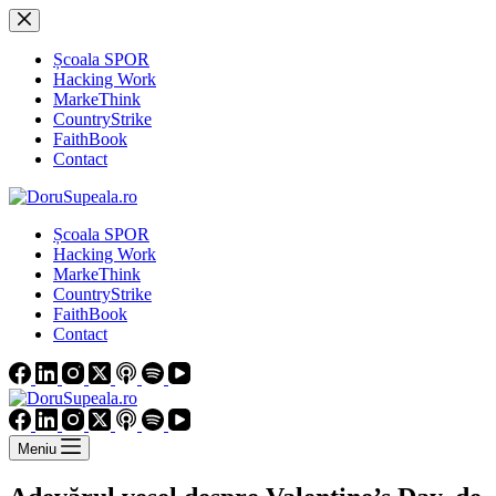
Sari
la
conținut
Școala SPOR
Hacking Work
MarkeThink
CountryStrike
FaithBook
Contact
Școala SPOR
Hacking Work
MarkeThink
CountryStrike
FaithBook
Contact
Meniu