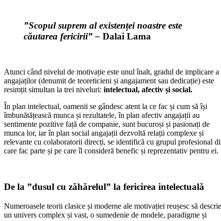
”Scopul suprem al existenței noastre este
căutarea fericirii” –
Dalai Lama
Atunci când nivelul de motivație este unul înalt, gradul de implicare a
angajaților (denumit de teoreticieni și angajament sau dedicație) este
resimțit simultan la trei niveluri:
intelectual, afectiv și social.
În plan intelectual, oamenii se gândesc atent la ce fac și cum să își
îmbunătățească munca și rezultatele, în plan afectiv angajații au
sentimente pozitive față de companie, sunt bucuroși și pasionați de
munca lor, iar în plan social angajații dezvoltă relații complexe și
relevante cu colaboratorii direcți, se identifică cu grupul profesional d
care fac parte și pe care îl consideră benefic și reprezentativ pentru ei.
De la ”dusul cu zăhărelul” la fericirea intelectuală
Numeroasele teorii clasice și moderne ale motivației reușesc să descri
un univers complex și vast, o sumedenie de modele, paradigme și