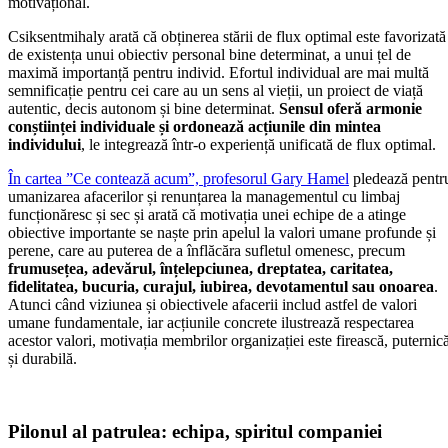
motivațional.
Csiksentmihaly arată că obținerea stării de flux optimal este favorizată
de existența unui obiectiv personal bine determinat, a unui țel de
maximă importanță pentru individ. Efortul individual are mai multă
semnificație pentru cei care au un sens al vieții, un proiect de viață
autentic, decis autonom și bine determinat.
Sensul oferă armonie
conștiinței individuale și ordonează acțiunile din mintea
individului
, le integrează într-o experiență unificată de flux optimal.
În cartea ”Ce contează acum”, profesorul Gary Hamel
pledează pentr
umanizarea afacerilor și renunțarea la managementul cu limbaj
funcționăresc și sec și arată că motivația unei echipe de a atinge
obiective importante se naște prin apelul la valori umane profunde și
perene, care au puterea de a înflăcăra sufletul omenesc, precum
frumusețea, adevărul, înțelepciunea, dreptatea, caritatea,
fidelitatea, bucuria, curajul, iubirea, devotamentul sau onoarea
.
Atunci când viziunea și obiectivele afacerii includ astfel de valori
umane fundamentale, iar acțiunile concrete ilustrează respectarea
acestor valori, motivația membrilor organizației este firească, puternic
și durabilă.
Pilonul al patrulea: echipa, spiritul companiei