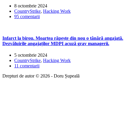
8 octombrie 2024
CountryStrike
,
Hacking Work
95 comentarii
Infarct la birou. Moartea răpește din nou o tânără angajată.
Dezvăluirile angajaților MDPI acuză grav managerii.
5 octombrie 2024
CountryStrike
,
Hacking Work
11 comentarii
Drepturi de autor © 2026 - Doru Șupeală