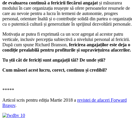
de evaluarea continuă a fericirii fiecărui angajat
și măsurarea
modului în care organizația reușește să ofere persoanelor resursele de
care au nevoie pentru a lucra în termeni de autonomie, progres
personal, orientare înaltă și o contribuție solidă din partea o organizați
cu o puternică cultură și generozitate în sprijinul dezvoltării personale.
Motivația ar putea fi exprimată ca un scor agregat al acestor patru
verticale, inclusiv percepția subiectivă a nivelului personal al fericirii.
După cum spune Richard Branson,
fericirea angajaților este deja o
condiție prealabilă pentru profiturile și supraviețuirea afacerilor.
Tu știi cât de fericiți sunt angajații tăi?
De unde știi?
Cum măsori acest lucru, corect, continuu și credibil?
*****
Articol scris pentru ediția Martie 2018 a
revistei de afaceri Forward
Brașov
.