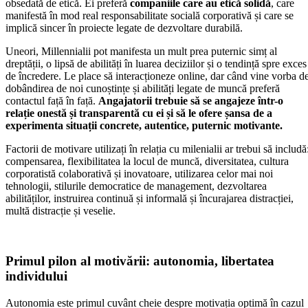
obsedată de etică. Ei preferă
companiile care au etică solidă
, care
manifestă în mod real responsabilitate socială corporativă și care se
implică sincer în proiecte legate de dezvoltare durabilă.
Uneori, Millennialii pot manifesta un mult prea puternic simț al
dreptății, o lipsă de abilități în luarea deciziilor și o tendință spre exces
de încredere. Le place să interacționeze online, dar când vine vorba d
dobândirea de noi cunoștințe și abilități legate de muncă preferă
contactul față în față.
Angajatorii trebuie să se angajeze într-o
relație onestă și transparentă cu ei și să le ofere șansa de a
experimenta situații concrete, autentice, puternic motivante.
Factorii de motivare utilizați în relația cu milenialii ar trebui să includă
compensarea, flexibilitatea la locul de muncă, diversitatea, cultura
corporatistă colaborativă și inovatoare, utilizarea celor mai noi
tehnologii, stilurile democratice de management, dezvoltarea
abilităților, instruirea continuă și informală și încurajarea distracției,
multă distracție și veselie.
Primul pilon al motivării: autonomia, libertatea
individului
Autonomia este primul cuvânt cheie despre motivația optimă în cazul