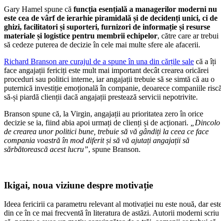
Gary Hamel spune că
funcția esențială a managerilor moderni nu
este cea de vârf de ierarhie piramidală și de decidenți unici, ci de
ghizi, facilitatori și suporteri, furnizori de informație și resurse
materiale și logistice pentru membrii echipelor
, către care ar trebui
să cedeze puterea de decizie în cele mai multe sfere ale afacerii.
Richard Branson are curajul de a spune în una din cărțile sale
că a îți
face angajații fericiți este mult mai important decât crearea oricărei
proceduri sau politici interne, iar angajații trebuie să se simtă că au o
puternică investiție emoțională în companie, deoarece companiile risc
să-și piardă clienții dacă angajații prestează servicii nepotrivite.
Branson spune că, la Virgin, angajații au prioritatea zero în orice
decizie se ia, fiind abia apoi urmați de clienți și de acționari.
„Dincolo
de crearea unor politici bune, trebuie să vă gândiți la ceea ce face
compania voastră în mod diferit și să vă ajutați angajații să
sărbătorească acest lucru”
, spune Branson.
Ikigai, noua viziune despre motivație
Ideea fericirii ca parametru relevant al motivației nu este nouă, dar est
din ce în ce mai frecventă în literatura de astăzi. Autorii moderni scriu