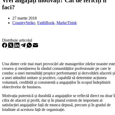
Vrei angajați motivați? Cât de fericiți îi
faci?
27 martie 2018
CountryStrike
,
FaithBook
,
MarkeThink
Distribuie articolul
Una dintre cele mai mari provocări ale managerilor zilelor noastre este
crearea și menținerea în rândul comunităților profesionale pe care le
conduc a unei mentalități propice performanței și dezvoltării afacerii și
a unei atitudini unitare și pozitive, capabilă să determine acțiunea
voluntară, credibilă și consistentă a angajaților în scopul îndeplinirii
obiectivelor de business.
Motivația puternică și durabilă a angajaților se reflectă direct nu doar 
cifra de afaceri și profit, dar și în planul extrem de important al
satisfacției angajaților față de munca depusă, precum și în gradul de
loialitate al acestora față de organizație.