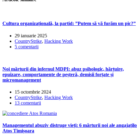
Cultura organizațională, la partid: ”Putem să vă furăm un pic?”
29 ianuarie 2025
CountryStrike
,
Hacking Work
5 comentarii
Noi mărturii din infernul MDPI: abuz psihologic, hărțuire,
epuizare, comportamente de peșteră, demisii forțate și
micromanagement
15 octombrie 2024
CountryStrike
,
Hacking Work
13 comentarii
Managementul abuziv distruge vieți: 6 mărturii noi ale angajațilo
Atos Timișoara