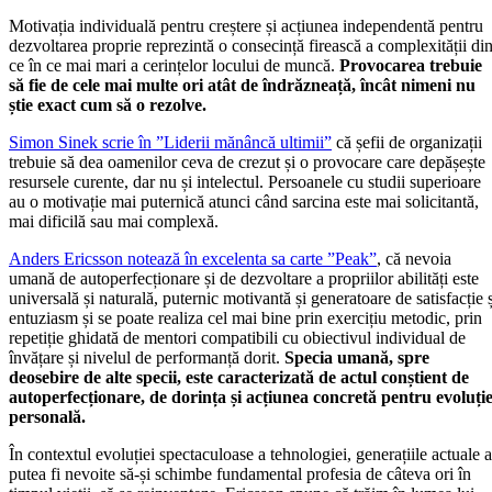
Motivația individuală pentru creștere și acțiunea independentă pentru
dezvoltarea proprie reprezintă o consecință firească a complexității di
ce în ce mai mari a cerințelor locului de muncă.
Provocarea trebuie
să fie de cele mai multe ori atât de îndrăzneață, încât nimeni nu
știe exact cum să o rezolve.
Simon Sinek scrie în ”Liderii mănâncă ultimii”
că șefii de organizații
trebuie să dea oamenilor ceva de crezut și o provocare care depășește
resursele curente, dar nu și intelectul. Persoanele cu studii superioare
au o motivație mai puternică atunci când sarcina este mai solicitantă,
mai dificilă sau mai complexă.
Anders Ericsson notează în excelenta sa carte ”Peak”
, că nevoia
umană de autoperfecționare și de dezvoltare a propriilor abilități este
universală și naturală, puternic motivantă și generatoare de satisfacție 
entuziasm și se poate realiza cel mai bine prin exercițiu metodic, prin
repetiție ghidată de mentori compatibili cu obiectivul individual de
învățare și nivelul de performanță dorit.
Specia umană, spre
deosebire de alte specii, este caracterizată de actul conștient de
autoperfecționare, de dorința și acțiunea concretă pentru evoluți
personală.
În contextul evoluției spectaculoase a tehnologiei, generațiile actuale a
putea fi nevoite să-și schimbe fundamental profesia de câteva ori în