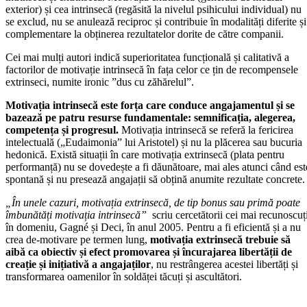
exterior) și cea intrinsecă (regăsită la nivelul psihicului individual) nu
se exclud, nu se anulează reciproc și contribuie în modalități diferite și
complementare la obținerea rezultatelor dorite de către companii.
Cei mai mulți autori indică superioritatea funcțională și calitativă a
factorilor de motivație intrinsecă în fața celor ce țin de recompensele
extrinseci, numite ironic ”dus cu zăhărelul”.
Motivația intrinsecă este forța care conduce angajamentul și se
bazează pe patru resurse fundamentale: semnificația, alegerea,
competența și progresul.
Motivația intrinsecă se referă la fericirea
intelectuală („Eudaimonia” lui Aristotel) și nu la plăcerea sau bucuria
hedonică. Există situații în care motivația extrinsecă (plata pentru
performanță) nu se dovedește a fi dăunătoare, mai ales atunci când est
spontană și nu presează angajații să obțină anumite rezultate concrete.
„În unele cazuri, motivația extrinsecă, de tip bonus sau primă poate
îmbunătăți motivația intrinsecă”
scriu cercetătorii cei mai recunoscuț
în domeniu, Gagné și Deci, în anul 2005. Pentru a fi eficientă și a nu
crea de-motivare pe termen lung,
motivația extrinsecă trebuie să
aibă ca obiectiv și efect promovarea și încurajarea libertății de
creație și inițiativă a angajaților
, nu restrângerea acestei libertăți și
transformarea oamenilor în soldăței tăcuți și ascultători.