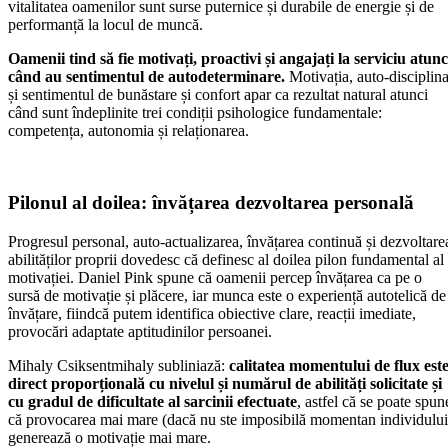
vitalitatea oamenilor sunt surse puternice și durabile de energie și de
performanță la locul de muncă.
Oamenii tind să fie motivați, proactivi și angajați la serviciu atunc
când au sentimentul de autodeterminare.
Motivația, auto-disciplin
și sentimentul de bunăstare și confort apar ca rezultat natural atunci
când sunt îndeplinite trei condiții psihologice fundamentale:
competența, autonomia și relaționarea.
Pilonul al doilea: învățarea dezvoltarea personală
Progresul personal, auto-actualizarea, învățarea continuă și dezvoltare
abilităților proprii dovedesc că definesc al doilea pilon fundamental al
motivației. Daniel Pink spune că oamenii percep învățarea ca pe o
sursă de motivație și plăcere, iar munca este o experiență autotelică de
învățare, fiindcă putem identifica obiective clare, reacții imediate,
provocări adaptate aptitudinilor persoanei.
Mihaly Csiksentmihaly subliniază:
calitatea momentului de flux est
direct proporțională cu nivelul și numărul de abilități solicitate și
cu gradul de dificultate al sarcinii efectuate
, astfel că se poate spun
că provocarea mai mare (dacă nu ste imposibilă momentan individului
generează o motivație mai mare.