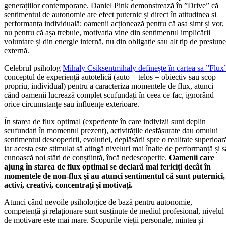
generațiilor contemporane. Daniel Pink demonstrează în ”Drive” că
sentimentul de autonomie are efect puternic și direct în atitudinea și
performanța individuală: oamenii acționează pentru că așa simt și vor,
nu pentru că așa trebuie, motivația vine din sentimentul implicării
voluntare și din energie internă, nu din obligație sau alt tip de presiune
externă.
Celebrul psiholog
Mihaly Csiksentmihaly definește în cartea sa ”Flux
conceptul de experiență autotelică (auto + telos = obiectiv sau scop
propriu, individual) pentru a caracteriza momentele de flux, atunci
când oamenii lucrează complet scufundați în ceea ce fac, ignorând
orice circumstanțe sau influențe exterioare.
În starea de flux optimal (experiențe în care indivizii sunt deplin
scufundați în momentul prezent), activitățile desfășurate dau omului
sentimentul descoperirii, evoluției, deplăsării spre o realitate superioar
iar acesta este stimulat să atingă niveluri mai înalte de performanță și s
cunoască noi stări de conștiință, încă nedescoperite.
Oamenii care
ajung în starea de flux optimal se declară mai fericiți decât în
momentele de non-flux și au atunci sentimentul că sunt puternici,
activi, creativi, concentrați și motivați.
Atunci când nevoile psihologice de bază pentru autonomie,
competență și relaționare sunt susținute de mediul profesional, nivelul
de motivare este mai mare. Scopurile vieții personale, mintea și