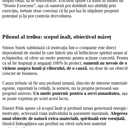
timpul vieții, să se reinventeze. Ericsson spune că trăim în lumea lui
”Homo Exercens”, așa că oamenii pot dobândi noi abilități prin
exercițiu, trebuie doar convinși că își pot lua în stăpânire propriul
potențial și își pot controla dezvoltarea.
Pilonul al treilea: scopul înalt, obiectivul măreț
Simon Sinek subliniază că motivația într-o companie este direct
dependentă de modul în care liderii știu să înflăcăreze spiritul uman al
echipierilor, să ofere un motiv puternic pentru acțiune concretă. Pentr
ca să fie inspirați și angajați 100% în proiect,
oamenii au nevoie de o
viziune asupra lumii și viitorului, de o cauză
, nu doar de un obiecti
concret de business.
Cauza trebuie să fie una profund umană, dincolo de interese materiale
egoiste, raportată la ceilalți, la semeni, nu la propria persoană sau
propriul univers.
Un motiv puternic pentru a servi umanitatea
, așa
se poate exprima pe scurt acest lucru.
Daniel Pink spune că scopul înalt și profund uman generează energie 
motivație, activează viața individului la parametri maximali.
Alegerea
unui obiectiv de natură extra-materială, spirituală este esențială
,
fiindcă îmbogățirea sau profitul nu oferă suficient material