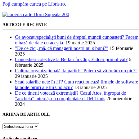
Poți cumpăra cartea pe Libris.ro
.
ARTICOLE RECENTE
Ce avocați/specialiști buni de dreptul muncii cunoașteți? Facem
o bază de date cu aceștia.
19 martie 2025
”De ce zici, mă, că managerii noștri nu-s buni?”
15 februarie
2025
Concedieri colective la Betfair în Cluj. E doar primul val?
6
februarie 2025
Cultura organizațională, la partid: ”Putem să vă furăm un pic?”
29 ianuarie 2025
Scad salariile nete în IT? Cum reacționează firmele de software
la noile biruri ale lui Ciolacu?
13 ianuarie 2025
De ce tinerii votează extremiștii? Cazul Atos, îngropat de
”ancheta” internă, cu complicitatea ITM Timiș
26 noiembrie
2024
ARHIVA DE ARTICOLE
Arhiva
de
articole
Articole similare