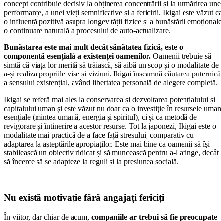
concept contribuie decisiv la obținerea concentrării și la urmărirea une
performanțe, a unei vieți semnificative și a fericirii. Ikigai este văzut c
o influență pozitivă asupra longevității fizice și a bunăstării emoționale
o continuare naturală a procesului de auto-actualizare.
Bunăstarea este mai mult decât sănătatea fizică, este o
componentă esențială a existenței oamenilor.
Oamenii trebuie să
simtă că viața lor merită să trăiască, să aibă un scop și o modalitate de
a-și realiza propriile vise și viziuni. Ikigai înseamnă căutarea puternică
a sensului existențial, având libertatea personală de alegere completă.
Ikigai se referă mai ales la conservarea și dezvoltarea potențialului și
capitalului uman și este văzut nu doar ca o investiție în resursele uma
esențiale (mintea umană, energia și spiritul), ci și ca metodă de
revigorare și întinerire a acestor resurse. Tot la japonezi, Ikigai este o
modalitate mai practică de a face față stresului, comparativ cu
adaptarea la așteptările apropiaților. Este mai bine ca oamenii să își
stabilească un obiectiv ridicat și să muncească pentru a-l atinge, decât
să încerce să se adapteze la reguli și la presiunea socială.
Nu există motivație fără angajați fericiți
În viitor, dar chiar de acum,
companiile ar trebui să fie preocupate