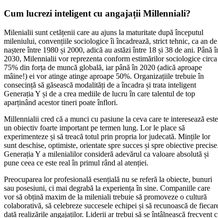
Cum lucrezi inteligent cu angajații Millenniali?
Milenialii sunt cetățenii care au ajuns la maturitate după începutul
mileniului, convențiile sociologice îi încadrează, strict tehnic, ca an de
naștere între 1980 și 2000, adică au astăzi între 18 și 38 de ani. Până î
2030, Milennialii vor reprezenta conform estimărilor sociologice circa
75% din forța de muncă globală, iar până în 2020 (adică aproape
mâine!) ei vor atinge atinge aproape 50%. Organizațiile trebuie în
consecință să găsească modalități de a încadra și trata inteligent
Generația Y și de a crea mediile de lucru în care talentul de top
aparținând acestor tineri poate înflori.
Millennialii cred că a munci cu pasiune la ceva care te interesează este
un obiectiv foarte important pe termen lung. Lor le place să
experimenteze și să treacă totul prin propria lor judecată. Mințile lor
sunt deschise, optimiste, orientate spre succes și spre obiective precise
Generația Y a milenialilor consideră adevărul ca valoare absolută și
pune ceea ce este real în primul rând al atenției.
Preocuparea lor profesională esențială nu se referă la obiecte, bunuri
sau posesiuni, ci mai degrabă la experiența în sine. Companiile care
vor să obțină maxim de la mileniali trebuie să promoveze o cultură
colaborativă, să celebreze succesele echipei și să recunoască de fiecar
dată realizările angajaților. Liderii ar trebui să se întâlnească frecvent 