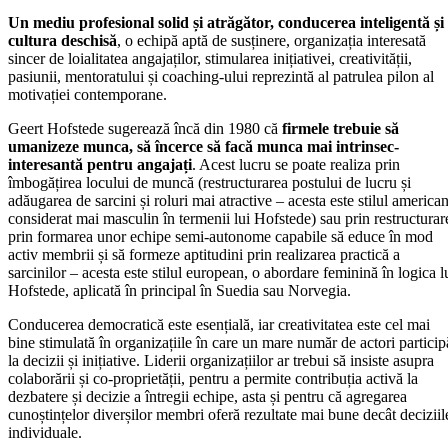
Un mediu profesional solid și atrăgător, conducerea inteligentă și
cultura deschisă
, o echipă aptă de susținere, organizația interesată
sincer de loialitatea angajaților, stimularea inițiativei, creativității,
pasiunii, mentoratului și coaching-ului reprezintă al patrulea pilon al
motivației contemporane.
Geert Hofstede sugerează încă din 1980 că
firmele trebuie să
umanizeze munca, să încerce să facă munca mai intrinsec-
interesantă pentru angajați
. Acest lucru se poate realiza prin
îmbogățirea locului de muncă (restructurarea postului de lucru și
adăugarea de sarcini și roluri mai atractive – acesta este stilul american
considerat mai masculin în termenii lui Hofstede) sau prin restructurar
prin formarea unor echipe semi-autonome capabile să educe în mod
activ membrii și să formeze aptitudini prin realizarea practică a
sarcinilor – acesta este stilul european, o abordare feminină în logica l
Hofstede, aplicată în principal în Suedia sau Norvegia.
Conducerea democratică este esențială, iar creativitatea este cel mai
bine stimulată în organizațiile în care un mare număr de actori particip
la decizii și inițiative. Liderii organizațiilor ar trebui să insiste asupra
colaborării și co-proprietății, pentru a permite contribuția activă la
dezbatere și decizie a întregii echipe, asta și pentru că agregarea
cunoștințelor diverșilor membri oferă rezultate mai bune decât deciziil
individuale.