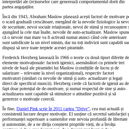
interpretări ale (re)surselor care generează comportamentul dorit din
partea angajaților.
Încă din 1943, Abraham Maslow plasează acești factori de motivare p
o scară graduală crescătoare, mergând de la nevoile fiziologice la nev
de securitate, nevoi sociale relaționale, nevoi de stimă și recunoaștere 
ajungând la cele mai înalte, nevoile de auto-actualizare. Maslow spun
că o nevoie mai mare va fi activată numai atunci când cele anterioare
sunt satisfăcute la un nivel minim, dar nu toți indivizii sunt capabili sa
dispuși să urce toate treptele acestei piramide.
Frederick Herzberg lansează în 1966 o teorie cu două tipuri diferite d
elemente motivaționale: factorii igienici, asemănători cu primele trei
nivele de bază ale piramidei lui Maslow (condițiile de lucru și de
salarizare – relevante la nivel organizațional), respectiv factori
motivatori (similari cu nevoile de stimă și auto- actualizare și legați
direct de specificul muncii). Herzberg crede că factorii de igienă au de
fapt doar potențial de de-motivare, și numai respectul de sine și auto-
actualizarea sunt capabile să stimuleze o atitudine pozitivă și să
genereze o motivație corectă.
În fine,
Daniel Pink scrie în 2011 cartea ”Drive”
, cea mai actuală și
consistentă lucrare despre motivație. El susține că secretul satisfacției ș
performanței superioare a oamenilor este nevoia profundă de libertate
și autonomie, de a ne dirija conștient propriile vieți, de a învăța