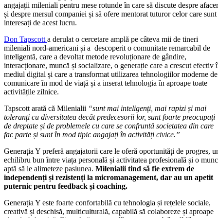
angajații mileniali pentru mese rotunde în care să discute despre afacer
și despre mersul companiei și să ofere mentorat tuturor celor care sunt
interesați de acest lucru.
Don Tapscott
a derulat o cercetare amplă pe câteva mii de tineri
mileniali nord-americani și a descoperit o comunitate remarcabil de
inteligentă, care a devoltat metode revoluționare de gândire,
interacționare, muncă și socializare, o generație care a crescut efectiv 
mediul digital și care a transformat utilizarea tehnologiilor moderne de
comunicare în mod de viață și a inserat tehnologia în aproape toate
activitățile zilnice.
Tapscott arată că Milenialii
“sunt mai inteligenți, mai rapizi și mai
toleranți cu diversitatea decât predecesorii lor, sunt foarte preocupați
de dreptate și de problemele cu care se confruntă societatea din care
fac parte și sunt în mod tipic angajați în activități civice.”
Generația Y preferă angajatorii care le oferă oportunități de progres, u
echilibru bun între viața personală și activitatea profesională și o mun
aptă să le alimeteze pasiunea.
Milenialii tind să fie extrem de
independenți și rezistenți la micromanagement, dar au un apetit
puternic pentru feedback și coaching.
Generația Y este foarte confortabilă cu tehnologia și rețelele sociale,
creativă și deschisă, multiculturală, capabilă să colaboreze și aproape