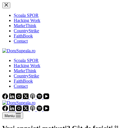
Sari
la
conținut
Școala SPOR
Hacking Work
MarkeThink
CountryStrike
FaithBook
Contact
Școala SPOR
Hacking Work
MarkeThink
CountryStrike
FaithBook
Contact
Meniu