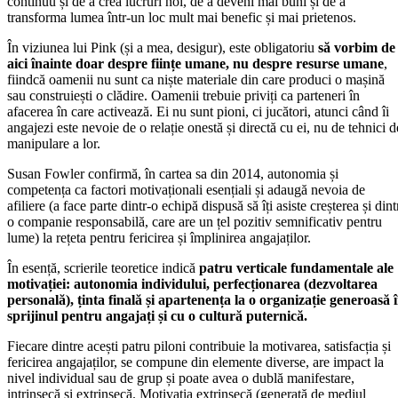
continuu și de a crea lucruri noi, de a deveni mai buni și de a
transforma lumea într-un loc mult mai benefic și mai prietenos.
În viziunea lui Pink (și a mea, desigur), este obligatoriu
să vorbim de
aici înainte doar despre ființe umane, nu despre resurse umane
,
fiindcă oamenii nu sunt ca niște materiale din care produci o mașină
sau construiești o clădire. Oamenii trebuie priviți ca parteneri în
afacerea în care activează. Ei nu sunt pioni, ci jucători, atunci când îi
angajezi este nevoie de o relație onestă și directă cu ei, nu de tehnici d
manipulare a lor.
Susan Fowler confirmă, în cartea sa din 2014, autonomia și
competența ca factori motivaționali esențiali și adaugă nevoia de
afiliere (a face parte dintr-o echipă dispusă să îți asiste creșterea și dint
o companie responsabilă, care are un țel pozitiv semnificativ pentru
lume) la rețeta pentru fericirea și împlinirea angajaților.
În esență, scrierile teoretice indică
patru verticale fundamentale ale
motivației: autonomia individului, perfecționarea (dezvoltarea
personală), ținta finală și apartenența la o organizație generoasă 
sprijinul pentru angajați și cu o cultură puternică.
Fiecare dintre acești patru piloni contribuie la motivarea, satisfacția și
fericirea angajaților, se compune din elemente diverse, are impact la
nivel individual sau de grup și poate avea o dublă manifestare,
intrinsecă și extrinsecă. Motivația extrinsecă (generată de mediul