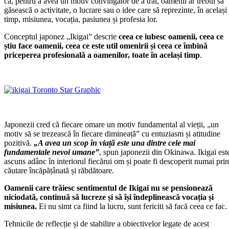
că, pentru a avea un motiv convingător de a trăi, oamenii ar trebui să
găsească o activitate, o lucrare sau o idee care să reprezinte, în același
timp, misiunea, vocația, pasiunea și profesia lor.
Conceptul japonez „Ikigai” descrie
ceea ce iubesc oamenii, ceea ce
știu face oamenii, ceea ce este util omenirii și ceea ce îmbină
priceperea profesională a oamenilor, toate în același timp
.
Japonezii cred că fiecare omare un motiv fundamental al vieții, „un
motiv să se trezească în fiecare dimineață” cu entuziasm și atitudine
pozitivă.
„A avea un scop în viață este una dintre cele mai
fundamentale nevoi umane”
, spun japonezii din Okinawa. Ikigai est
ascuns adânc în interiorul fiecărui om și poate fi descoperit numai prin
căutare încăpățânată și răbdătoare.
Oamenii care trăiesc sentimentul de Ikigai nu se pensionează
niciodată, continuă să lucreze și să își îndeplinească vocația și
misiunea.
Ei nu simt ca fiind la lucru, sunt fericiti să facă ceea ce fac.
Tehnicile de reflecție și de stabilire a obiectivelor legate de acest