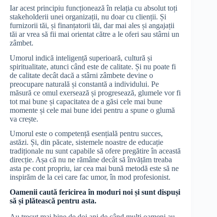
Iar acest principiu funcționează în relația cu absolut toți
stakeholderii unei organizații, nu doar cu clienții. Și
furnizorii tăi, și finanțatorii tăi, dar mai ales și angajații
tăi ar vrea să fii mai orientat către a le oferi sau stârni un
zâmbet.
Umorul indică inteligență superioară, cultură și
spiritualitate, atunci când este de calitate. Și nu poate fi
de calitate decât dacă a stârni zâmbete devine o
preocupare naturală și constantă a individului. Pe
măsură ce omul exersează și progresează, glumele vor fi
tot mai bune și capacitatea de a găsi cele mai bune
momente și cele mai bune idei pentru a spune o glumă
va crește.
Umorul este o competență esențială pentru succes,
astăzi. Și, din păcate, sistemele noastre de educație
tradiționale nu sunt capabile să ofere pregătire în această
direcție. Așa că nu ne rămâne decât să învățăm treaba
asta pe cont propriu, iar cea mai bună metodă este să ne
inspirăm de la cei care fac umor, în mod profesionist.
Oamenii caută fericirea în moduri noi și sunt dispuși
să și plătească pentru asta.
Au trecut mai bine de doi ani de când mulți oameni au