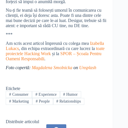
forțezi să impui o anumită morgă.
Nu-ți fie teamă să folosești umorul în comunicarea cu
clienții, ei deja își doresc asta. Poate fi una dintre cele
mai bune decizii pe care le-ai luat. Desigur, trebuie să fii
atent: e important să râdă CU tine, nu DE tine.
***
Am scris acest articol împreună cu colega mea
Izabella
Lukacs
, din echipa extraordinară cu care lucrez la
toate
proiectele Hacking Work
și la
SPOR – Școala Pentru
Oameni Responsabili
.
Foto copertă:
Magdalena Smolnicka
on
Unsplash
Etichete
#
Consumer
#
Experience
#
Humor
#
Marketing
#
People
#
Relationships
Distribuie articolul