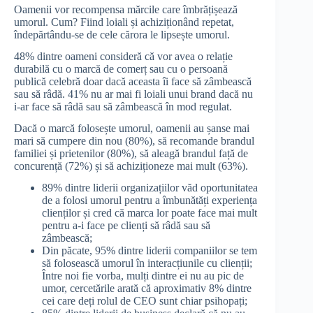
Oamenii vor recompensa mărcile care îmbrățișează
umorul. Cum? Fiind loiali și achiziționând repetat,
îndepărtându-se de cele cărora le lipsește umorul.
48% dintre oameni consideră că vor avea o relație
durabilă cu o marcă de comerț sau cu o persoană
publică celebră doar dacă aceasta îi face să zâmbească
sau să râdă. 41% nu ar mai fi loiali unui brand dacă nu
i-ar face să râdă sau să zâmbească în mod regulat.
Dacă o marcă folosește umorul, oamenii au șanse mai
mari să cumpere din nou (80%), să recomande brandul
familiei și prietenilor (80%), să aleagă brandul față de
concurență (72%) și să achiziționeze mai mult (63%).
89% dintre liderii organizațiilor văd oportunitatea
de a folosi umorul pentru a îmbunătăți experiența
clienților și cred că marca lor poate face mai mult
pentru a-i face pe clienți să râdă sau să
zâmbească;
Din păcate, 95% dintre liderii companiilor se tem
să folosească umorul în interacțiunile cu clienții;
Între noi fie vorba, mulți dintre ei nu au pic de
umor, cercetările arată că aproximativ 8% dintre
cei care deți rolul de CEO sunt chiar psihopați;