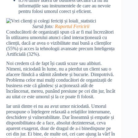
85% dintre liderii de business declară că nu au
informațiile sau instrumentele de care au nevoie
pentru folosi umorul corect și eficient.
Sursă foto:
Raportul Fericirii
Conducătorii de organizații spun că ar fi mai încrezători
în utilizarea umorului atunci când interacționează cu
clienții, dacă ar avea o vizibilitate mai bună a clienților
(55%) și acces la tehnologii avansate precum Inteligența
Artificială (32%).
Noi credem că de fapt își caută scuze sau alibiuri.
Nimeni, niciodată în lume, nu a pierdut un client sau o
afacere fiindcă a stârnit zâmbete și bucurie. Dimpotrivă.
Problema celor mai mulți conducători de organizații de
business este că gândesc și acționează atât de
încrâncenat, mereu, punând presiune pe cei din jur, încât
au uitat ce este umorul și la ce poate fi folosit.
Iar unii dintre ei nu au avut umor niciodată. Umorul
presupune o înțelegere relaxată a relațiilor interumane,
deschidere și vulnerabilitate. Dar înseamnă și empatie și
disponibilitatea de a face, absolut dezinteresat, ceva
aparent exagerat, doar de dragul de a-i binedispune pe
cei din jur. Ei bine, de multe ori, cei care ajung la vârf în