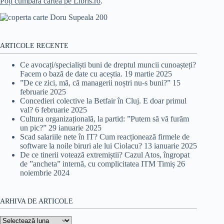
Poți cumpăra cartea pe Libris.ro
.
ARTICOLE RECENTE
Ce avocați/specialiști buni de dreptul muncii cunoașteți?
Facem o bază de date cu aceștia.
19 martie 2025
”De ce zici, mă, că managerii noștri nu-s buni?”
15
februarie 2025
Concedieri colective la Betfair în Cluj. E doar primul
val?
6 februarie 2025
Cultura organizațională, la partid: ”Putem să vă furăm
un pic?”
29 ianuarie 2025
Scad salariile nete în IT? Cum reacționează firmele de
software la noile biruri ale lui Ciolacu?
13 ianuarie 2025
De ce tinerii votează extremiștii? Cazul Atos, îngropat
de ”ancheta” internă, cu complicitatea ITM Timiș
26
noiembrie 2024
ARHIVA DE ARTICOLE
Arhiva