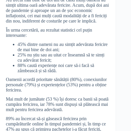
simțit ultima oară adevărata fericire. Acum, după doi ani
de pandemie și aproape un an de șoc economic
inflaționist, cei mai mulți caută modalități de a fi fericiți
din nou, indiferent de costurile pe care le implică.
În urma cercetării, au rezultat statistici cel puțin
interesante:
45% dintre oameni nu au simțit adevărata fericire
de mai bine de doi ani;
25% nu știu sau au uitat ce înseamnă să te simți
cu adevărat fericit;
88% caută experiențe noi care să-i facă să
zâmbească și să râdă.
Oamenii acordă prioritate sănătății (80%), conexiunilor
personale (79%) și experiențelor (53%) pentru a obține
fericirea.
Mai mult de jumătate (53 %) își doresc ca banii să poată
cumpăra fericirea, iar 78% sunt dispuși să plătească mai
mult pentru fericirea adevărată.
89% au încercat să-și găsească fericirea prin
cumpărăturile online în timpul pandemiei și, în timp ce
47% au spus că primirea pachetelor i-a făcut fericiți,