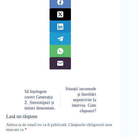
Situații incomode
Să înțelegem
și întrebări
corect Generația
nepotrivite la
Z. Stereotipuri și
interviu. Cum
mituri demontate.
răspunzi?
Lasă un răspuns
Adresa ta de email nu va fi publicată.
Câmpurile obligatorii sunt
marcate cu
*