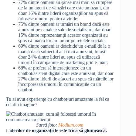
77% dintre oameni au șanse mai mari să cumpere
de la un agent de vânzări care este amuzant, dar
doar 16% dintre liderii organizațiilor au spus că
folosesc umorul pentru a vinde;
75% dintre oameni ar urmări un brand dacă este
amuzant pe canalele sale de socializare, dar doar
15% dintre reprezentanții acestor organizații au
spus că marca lor are umor pe rețelele sociale;
69% dintre oameni ar deschide un e-mail de la o
marcă dacă subiectul ar fi mai amuzant, totuși
doar 24% dintre lideri au spus că utilizează
umorul în campaniile de marketing prin e-mail;
68% ar prefera să interacționeze cu un
chatbot/asistent digital care este amuzant, dar doar
27% dintre liderii de afaceri au spus că mărcile lor
încorporează umorul în comunicațiile cu un
chatbot.
Tu ai avut experiențe cu chatbot-uri amuzante la fel ca
cel din imagine?
Sursă foto:
Medium.com
Liderilor de organizații le este frică să glumească.