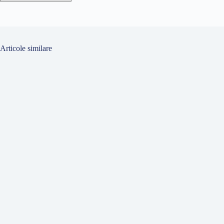
de
articole
Articole similare