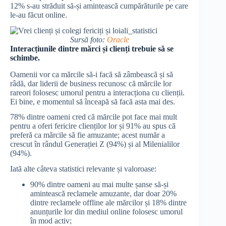
12% s-au străduit să-și amintească cumpărăturile pe care
le-au făcut online.
Sursă foto:
Oracle
Interacțiunile dintre mărci și clienți trebuie să se
schimbe.
Oamenii vor ca mărcile să-i facă să zâmbească și să
râdă, dar liderii de business recunosc că mărcile lor
rareori folosesc umorul pentru a interacționa cu clienții.
Ei bine, e momentul să înceapă să facă asta mai des.
78% dintre oameni cred că mărcile pot face mai mult
pentru a oferi fericire clienților lor și 91% au spus că
preferă ca mărcile să fie amuzante; acest număr a
crescut în rândul Generației Z (94%) și al Milenialilor
(94%).
Iată alte câteva statistici relevante și valoroase:
90% dintre oameni au mai multe șanse să-și
amintească reclamele amuzante, dar doar 20%
dintre reclamele offline ale mărcilor și 18% dintre
anunțurile lor din mediul online folosesc umorul
în mod activ;