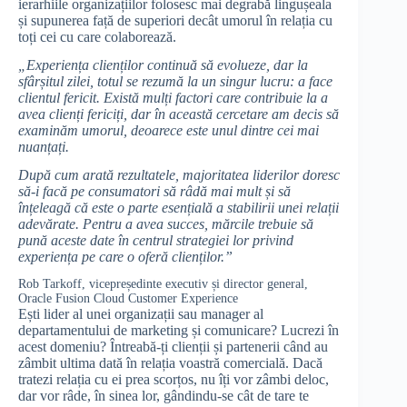
ierarhiile organizațiilor folosesc mai degrabă lingușeala
și supunerea față de superiori decât umorul în relația cu
toți cei cu care colaborează.
„Experiența clienților continuă să evolueze, dar la
sfârșitul zilei, totul se rezumă la un singur lucru: a face
clientul fericit. Există mulți factori care contribuie la a
avea clienți fericiți, dar în această cercetare am decis să
examinăm umorul, deoarece este unul dintre cei mai
nuanțați.
După cum arată rezultatele, majoritatea liderilor doresc
să-i facă pe consumatori să râdă mai mult și să
înțeleagă că este o parte esențială a stabilirii unei relații
adevărate. Pentru a avea succes, mărcile trebuie să
pună aceste date în centrul strategiei lor privind
experiența pe care o oferă clienților.”
Rob Tarkoff, vicepreședinte executiv și director general,
Oracle Fusion Cloud Customer Experience
Ești lider al unei organizații sau manager al
departamentului de marketing și comunicare? Lucrezi în
acest domeniu? Întreabă-ți clienții și partenerii când au
zâmbit ultima dată în relația voastră comercială. Dacă
tratezi relația cu ei prea scorțos, nu îți vor zâmbi deloc,
dar vor râde, în sinea lor, gândindu-se cât de tare te