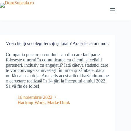
Sari
la
conținut
Vrei clienți și colegi fericiți și loiali? Arată-le că ai umor.
Compania pe care o conduci sau din care faci parte
folosește umorul în comunicarea cu clienții și ceilalți
parteneri, inclusiv cu angajații? Iată câteva statistici care
te vor convinge să investești în umor și zâmbete, dacă
nu făceai asta deja. Am scris acest articol bazându-ne pe
o cercetare realizată în 14 țări la începutul anului 2022.
Să vă fie de folos!
16 noiembrie 2022
Hacking Work
,
MarkeThink