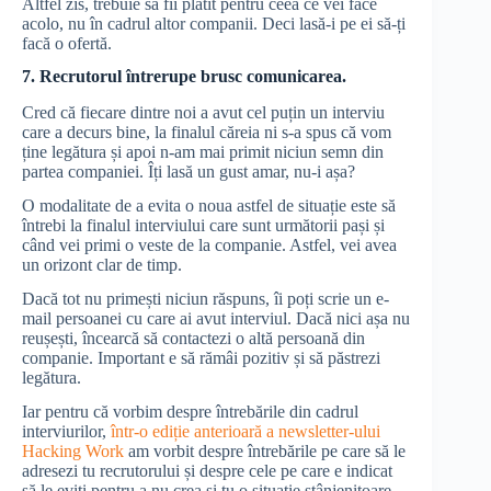
Altfel zis, trebuie să fii plătit pentru ceea ce vei face
acolo, nu în cadrul altor companii. Deci lasă-i pe ei să-ți
facă o ofertă.
7. Recrutorul întrerupe brusc comunicarea.
Cred că fiecare dintre noi a avut cel puțin un interviu
care a decurs bine, la finalul căreia ni s-a spus că vom
ține legătura și apoi n-am mai primit niciun semn din
partea companiei. Îți lasă un gust amar, nu-i așa?
O modalitate de a evita o noua astfel de situație este să
întrebi la finalul interviului care sunt următorii pași și
când vei primi o veste de la companie. Astfel, vei avea
un orizont clar de timp.
Dacă tot nu primești niciun răspuns, îi poți scrie un e-
mail persoanei cu care ai avut interviul. Dacă nici așa nu
reușești, încearcă să contactezi o altă persoană din
companie. Important e să rămâi pozitiv și să păstrezi
legătura.
Iar pentru că vorbim despre întrebările din cadrul
interviurilor,
într-o ediție anterioară a newsletter-ului
Hacking Work
am vorbit despre întrebările pe care să le
adresezi tu recrutorului și despre cele pe care e indicat
să le eviți pentru a nu crea și tu o situație stânjenitoare