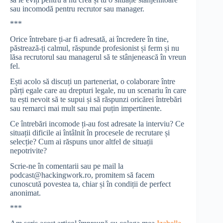
sau incomodă pentru recrutor sau manager.
***
Orice întrebare ți-ar fi adresată, ai încredere în tine,
păstrează-ți calmul, răspunde profesionist și ferm și nu
lăsa recrutorul sau managerul să te stânjenească în vreun
fel.
Ești acolo să discuți un parteneriat, o colaborare între
părți egale care au drepturi legale, nu un scenariu în care
tu ești nevoit să te supui și să răspunzi oricărei întrebări
sau remarci mai mult sau mai puțin impertinente.
Ce întrebări incomode ți-au fost adresate la interviu? Ce
situații dificile ai întâlnit în procesele de recrutare și
selecție? Cum ai răspuns unor altfel de situații
nepotrivite?
Scrie-ne în comentarii sau pe mail la
podcast@hackingwork.ro, promitem să facem
cunoscută povestea ta, chiar și în condiții de perfect
anonimat.
***