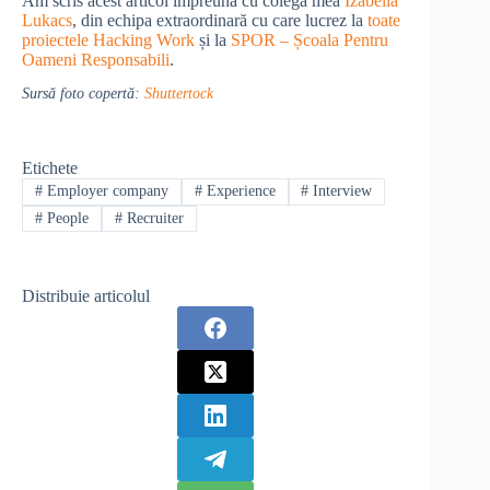
Am scris acest articol împreună cu colega mea
Izabella
Lukacs
, din echipa extraordinară cu care lucrez la
toate
proiectele Hacking Work
și la
SPOR – Școala Pentru
Oameni Responsabili
.
Sursă foto copertă:
Shuttertock
Etichete
#
Employer company
#
Experience
#
Interview
#
People
#
Recruiter
Distribuie articolul