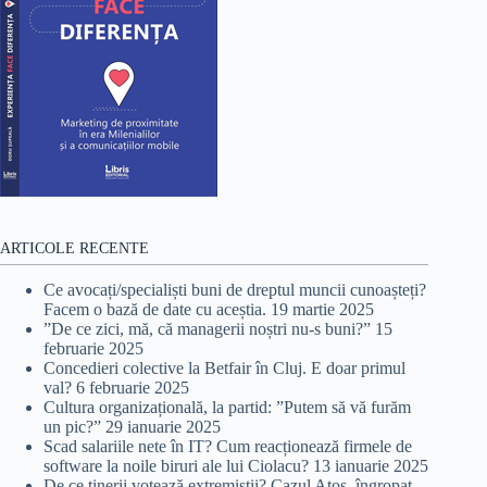
ARTICOLE RECENTE
Ce avocați/specialiști buni de dreptul muncii cunoașteți?
Facem o bază de date cu aceștia.
19 martie 2025
”De ce zici, mă, că managerii noștri nu-s buni?”
15
februarie 2025
Concedieri colective la Betfair în Cluj. E doar primul
val?
6 februarie 2025
Cultura organizațională, la partid: ”Putem să vă furăm
un pic?”
29 ianuarie 2025
Scad salariile nete în IT? Cum reacționează firmele de
software la noile biruri ale lui Ciolacu?
13 ianuarie 2025
De ce tinerii votează extremiștii? Cazul Atos, îngropat