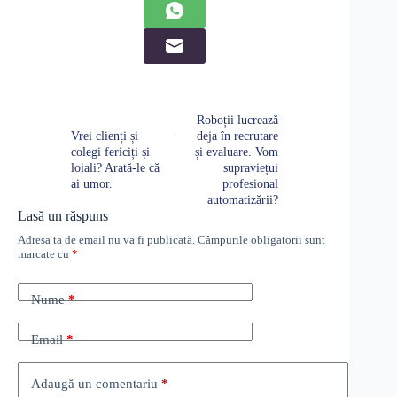
Roboții lucrează
Vrei clienți și
deja în recrutare
colegi fericiți și
și evaluare. Vom
loiali? Arată-le că
supraviețui
ai umor.
profesional
automatizării?
Lasă un răspuns
Adresa ta de email nu va fi publicată.
Câmpurile obligatorii sunt
marcate cu
*
Nume
*
Email
*
Adaugă un comentariu
*