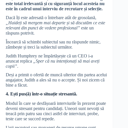
este total irelevantă și cu siguranță locul acesteia nu
este în cadrul unui interviu de recrutare și selecție.
Dacă îți este adresată o întrebare atât de grosolană,
„Haideți să mergem mai departe și să discutăm ce este
relevant din punct de vedere profesional”
este un
răspuns potrivit.
Încearcă să schimbi subiectul sau nu răspunde nimic,
zâmbește și treci la subiectul următor.
Judith Humphrey ne împărtășește că un CEO i-a
aruncat replica
„Sper că nu intenționați să mai aveți
copii”
.
Deși a primit o ofertă de muncă ulterior din partea acelui
angajator, Judith a ales să nu o accepte. Și noi zicem că
bine a făcut.
4. Ești pus(ă) într-o situație stresantă.
Modul în care se desfășoară interviurile în prezent poate
deveni stresant pentru candidați. Uneori sunt nevoiți să
treacă prin patru sau cinci astfel de interviuri, probe,
teste care se succed repede.
Unii recrutori sau manageri de resurse umane sunt