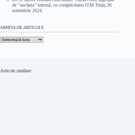
de ”ancheta” internă, cu complicitatea ITM Timiș
26
noiembrie 2024
ARHIVA DE ARTICOLE
Arhiva
de
articole
Articole similare