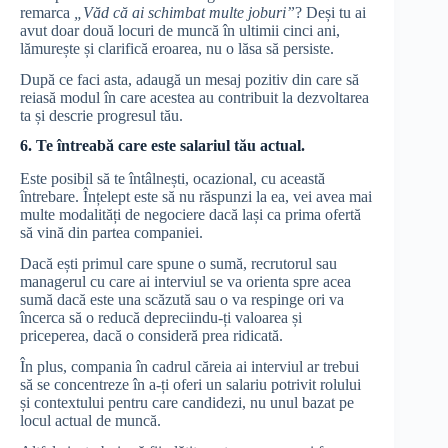
remarca
„Văd că ai schimbat multe joburi”
? Deși tu ai
avut doar două locuri de muncă în ultimii cinci ani,
lămurește și clarifică eroarea, nu o lăsa să persiste.
După ce faci asta, adaugă un mesaj pozitiv din care să
reiasă modul în care acestea au contribuit la dezvoltarea
ta și descrie progresul tău.
6. Te întreabă care este salariul tău actual.
Este posibil să te întâlnești, ocazional, cu această
întrebare. Înțelept este să nu răspunzi la ea, vei avea mai
multe modalități de negociere dacă lași ca prima ofertă
să vină din partea companiei.
Dacă ești primul care spune o sumă, recrutorul sau
managerul cu care ai interviul se va orienta spre acea
sumă dacă este una scăzută sau o va respinge ori va
încerca să o reducă depreciindu-ți valoarea și
priceperea, dacă o consideră prea ridicată.
În plus, compania în cadrul căreia ai interviul ar trebui
să se concentreze în a-ți oferi un salariu potrivit rolului
și contextului pentru care candidezi, nu unul bazat pe
locul actual de muncă.