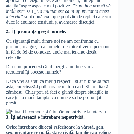
apoi să treci elegant peste acel moment, îndreptându-ți
atenția înspre aspecte mai pozitive.
”Sunt bucuros să vă
întâlnesc”
sau
„Vă mulțumesc că m-ați invitat la acest
interviu”
sunt două exemple potrivite de replici care vor
duce la anularea tensiunii și avansarea discuției.
2. Îți pronunță greșit numele.
Cu siguranță mulți dintre noi ne-am confruntat cu
pronunțarea greșită a numelor de către diverse persoane
în fel de fel de contexte, unele mai jenante decât
celelalte.
Dar cum procedezi când mergi la un interviu iar
recrutorul îți pocește numele?
Dacă vrei să arăți că meriți respect – și ar fi bine să faci
asta, corectează-l politicos pe un ton cald. Și nu uita să
zâmbești. Chiar poți să faci o glumă despre situațiile în
care ți s-a mai întâmplat ca numele să fie pronunțat
greșit.
3. Îți adresează o întrebare nepotrivită.
Orice întrebare directă referitoare la vârstă, gen,
sex, orientare sexuală, stare civilă, familie sau religie