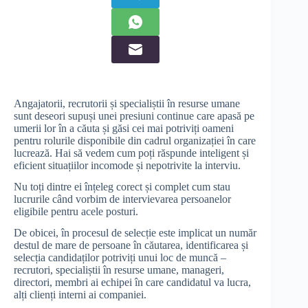
Angajatorii, recrutorii și specialiștii în resurse umane
sunt deseori supuși unei presiuni continue care apasă pe
umerii lor în a căuta și găsi cei mai potriviți oameni
pentru rolurile disponibile din cadrul organizației în care
lucrează. Hai să vedem cum poți răspunde inteligent și
eficient situațiilor incomode și nepotrivite la interviu.
Nu toți dintre ei înțeleg corect și complet cum stau
lucrurile când vorbim de intervievarea persoanelor
eligibile pentru acele posturi.
De obicei, în procesul de selecție este implicat un număr
destul de mare de persoane în căutarea, identificarea și
selecția candidaților potriviți unui loc de muncă –
recrutori, specialiștii în resurse umane, manageri,
directori, membri ai echipei în care candidatul va lucra,
alți clienți interni ai companiei.