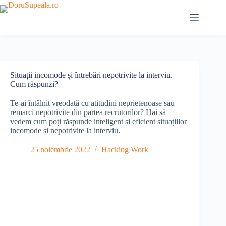
Sari
la
conținut
Situații incomode și întrebări nepotrivite la interviu.
Cum răspunzi?
Te-ai întâlnit vreodată cu atitudini neprietenoase sau
remarci nepotrivite din partea recrutorilor? Hai să
vedem cum poți răspunde inteligent și eficient situațiilor
incomode și nepotrivite la interviu.
25 noiembrie 2022
Hacking Work