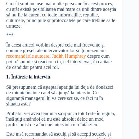
Cu cât sunt incluse mai multe persoane în acest proces,
cu atât există posibilitatea mai mare ca unii dintre aceștia
să nu fie la curent cu toate informațiile, regulile,
cutumele, principiile și protocoalele pe care trebuie să le
urmeze.
***
În acest articol vorbim despre cele mai frecvente și
comune greșeli ale intervievatorilor și îți prezentăm
recomandările autoarei Judith Humphrey
despre cum
poți răspunde și reacționa tu, cel intervievat, în calitate
de candidat pentru acel rol.
1. Întârzie la interviu.
Să presupunem că așteptai apariția lui deja de douăzeci
de minute înainte ca el să ajungă la interviu. Cu
siguranță managerul îți va cere scuze, ce faci tu în
situația asta?
Probabil vei avea tendința să spui că totul este în regulă,
însă știți amândoi că nu este absolut deloc un mod
profesionist de a începe interviul cu o întârziere.
Este însă recomandat să asculți și să accepți scuzele și