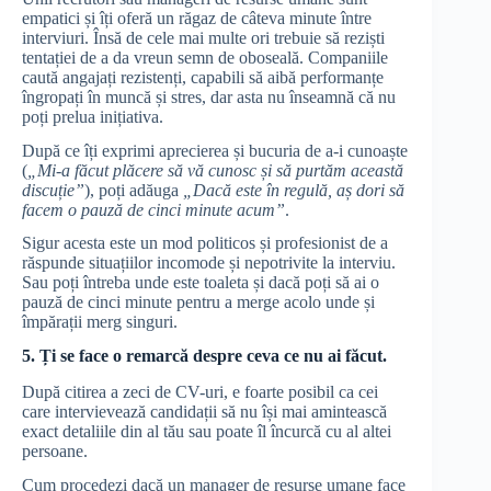
empatici și îți oferă un răgaz de câteva minute între
interviuri. Însă de cele mai multe ori trebuie să reziști
tentației de a da vreun semn de oboseală. Companiile
caută angajați rezistenți, capabili să aibă performanțe
îngropați în muncă și stres, dar asta nu înseamnă că nu
poți prelua inițiativa.
După ce îți exprimi aprecierea și bucuria de a-i cunoaște
(
„Mi-a făcut plăcere să vă cunosc și să purtăm această
discuție”
), poți adăuga
„Dacă este în regulă, aș dori să
facem o pauză de cinci minute acum”
.
Sigur acesta este un mod politicos și profesionist de a
răspunde situațiilor incomode și nepotrivite la interviu.
Sau poți întreba unde este toaleta și dacă poți să ai o
pauză de cinci minute pentru a merge acolo unde și
împărații merg singuri.
5. Ți se face o remarcă despre ceva ce nu ai făcut.
După citirea a zeci de CV-uri, e foarte posibil ca cei
care intervievează candidații să nu își mai amintească
exact detaliile din al tău sau poate îl încurcă cu al altei
persoane.
Cum procedezi dacă un manager de resurse umane face