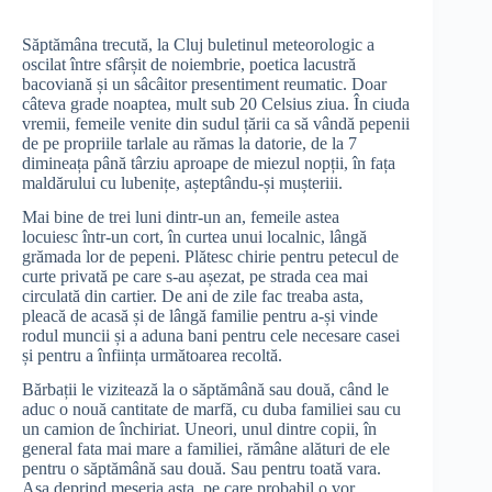
Săptămâna trecută, la Cluj buletinul meteorologic a
oscilat între sfârșit de noiembrie, poetica lacustră
bacoviană și un sâcâitor presentiment reumatic. Doar
câteva grade noaptea, mult sub 20 Celsius ziua. În ciuda
vremii, femeile venite din sudul țării ca să vândă pepenii
de pe propriile tarlale au rămas la datorie, de la 7
dimineața până târziu aproape de miezul nopții, în fața
maldărului cu lubenițe, așteptându-și mușteriii.
Mai bine de trei luni dintr-un an, femeile astea
locuiesc într-un cort, în curtea unui localnic, lângă
grămada lor de pepeni. Plătesc chirie pentru petecul de
curte privată pe care s-au așezat, pe strada cea mai
circulată din cartier. De ani de zile fac treaba asta,
pleacă de acasă și de lângă familie pentru a-și vinde
rodul muncii și a aduna bani pentru cele necesare casei
și pentru a înființa următoarea recoltă.
Bărbații le vizitează la o săptămână sau două, când le
aduc o nouă cantitate de marfă, cu duba familiei sau cu
un camion de închiriat. Uneori, unul dintre copii, în
general fata mai mare a familiei, rămâne alături de ele
pentru o săptămână sau două. Sau pentru toată vara.
Așa deprind meseria asta, pe care probabil o vor