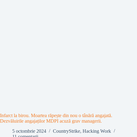
Infarct la birou. Moartea răpește din nou o tânără angajată.
Dezvăluirile angajaților MDPI acuză grav managerii.
5 octombrie 2024
CountryStrike
,
Hacking Work
11 comentarii