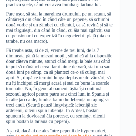
practica și ele, când vor avea familia și tarlaua lor.
Pare ușor, să stai la marginea drumului, pe un scaun, să
cântărești din când în când câte un pepene, să schimbi
două vorbe și un zâmbet cu clientul, ca să revină și să te
mai târguiești, din când în când, cu ăia mai zgârciți sau
cu pensionarii cu expertiză în negocieri în piață (aia cu
tarabe, nu cea macro).
Fă treaba asta, zi de zi, vreme de trei luni, de la 7
dimineața până la miezul nopții, știind că ai la dispoziție
doar câteva minute, atunci când mergi la baie sau când
te pui să mănânci ceva. Iar înainte de vară, stai una sau
două luni pe câmp, ca să plantezi ce-o să culegi mai
apoi. Și, după ce termini lunga deplasare de vânzări, să
nu îți închipui că mergi acasă și stai cu burta la soarele
tomnatic. Nu, în general oamenii ăștia își continuă
sezonul agricol pentru patru sau cinci luni în Spania și
în alte țări calde, fiindcă banii din lebeniță nu ajung să
treci anul. (Scurtă pauză lingvistică: lebeniță zic
ardelenii, oltenii spun lubeniță. În Ardeal, bostan
spunem la dovleacul ăla porcesc, cu semințe, oltenii
spun bostan la tarlaua cu pepeni).
Așa că, dacă ai de ales între pepenii de hypermarket,