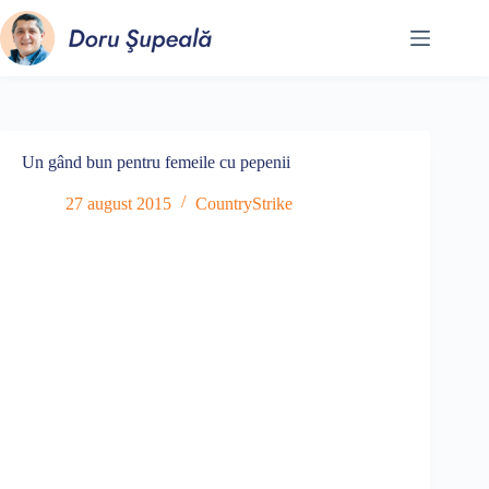
Sari
la
conținut
Un gând bun pentru femeile cu pepenii
27 august 2015
CountryStrike