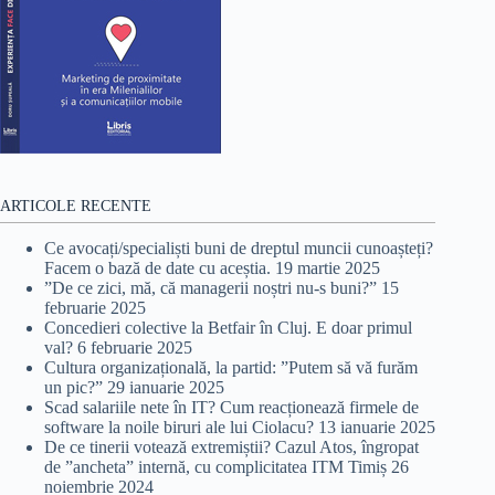
ARTICOLE RECENTE
Ce avocați/specialiști buni de dreptul muncii cunoașteți?
Facem o bază de date cu aceștia.
19 martie 2025
”De ce zici, mă, că managerii noștri nu-s buni?”
15
februarie 2025
Concedieri colective la Betfair în Cluj. E doar primul
val?
6 februarie 2025
Cultura organizațională, la partid: ”Putem să vă furăm
un pic?”
29 ianuarie 2025
Scad salariile nete în IT? Cum reacționează firmele de
software la noile biruri ale lui Ciolacu?
13 ianuarie 2025
De ce tinerii votează extremiștii? Cazul Atos, îngropat
de ”ancheta” internă, cu complicitatea ITM Timiș
26
noiembrie 2024