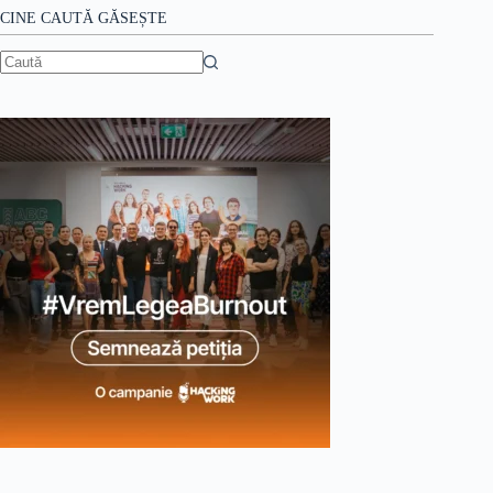
CINE CAUTĂ GĂSEȘTE
Niciun
rezultat