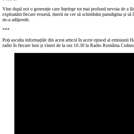
Vine după noi o generație care înțelege tot mai profund nevoia de a lăs
exploatăm fiecare resursă, tinerii ne cer să schimbăm paradigma și să
ne-a adăpostit.
***
Poți asculta informațiile din acest articol în acest episod al emisiuni
radio în fiecare luni și vineri de la ora 10.30 la Radio România Cultura