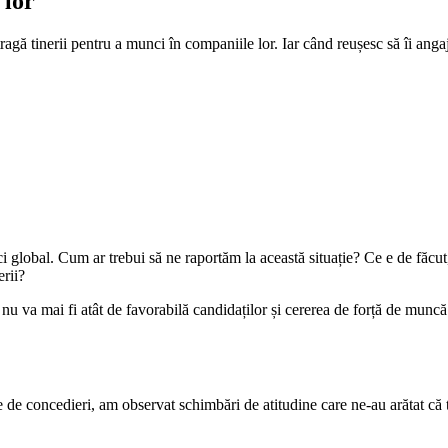
 lor
ragă tinerii pentru a munci în companiile lor. Iar când reușesc să îi angaje
ci global. Cum ar trebui să ne raportăm la această situație? Ce e de făc
erii?
 va mai fi atât de favorabilă candidaților și cererea de forță de muncă va
 de concedieri, am observat schimbări de atitudine care ne-au arătat că ti