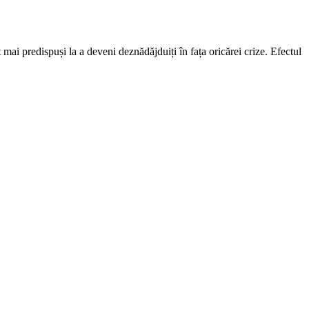
mai predispuși la a deveni deznădăjduiți în fața oricărei crize. Efectul