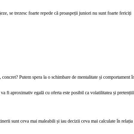
ze, se trezesc foarte repede că proaspeții juniori nu sunt foarte fericiți
ut, concret? Putem spera la o schimbare de mentalitate și comportament î
 fi aproximativ egală cu oferta este posibil ca volatilitatea și pretențiil
nerii sunt ceva mai maleabili și iau decizii ceva mai calculate în relația