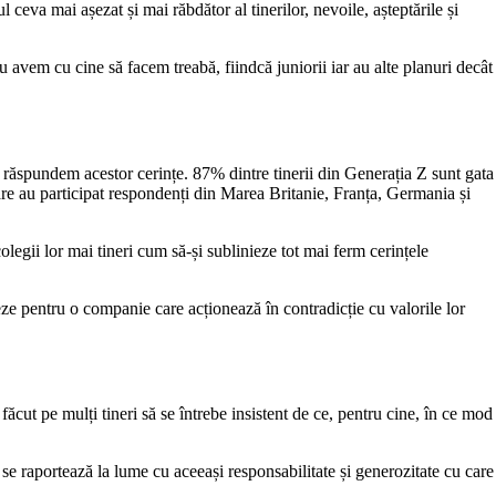
 ceva mai așezat și mai răbdător al tinerilor, nevoile, așteptările și
u avem cu cine să facem treabă, fiindcă juniorii iar au alte planuri decât
 să răspundem acestor cerințe. 87% dintre tinerii din Generația Z sunt gata
care au participat respondenți din Marea Britanie, Franța, Germania și
olegii lor mai tineri cum să-și sublinieze tot mai ferm cerințele
reze pentru o companie care acționează în contradicție cu valorile lor
cut pe mulți tineri să se întrebe insistent de ce, pentru cine, în ce mod
 se raportează la lume cu aceeași responsabilitate și generozitate cu care