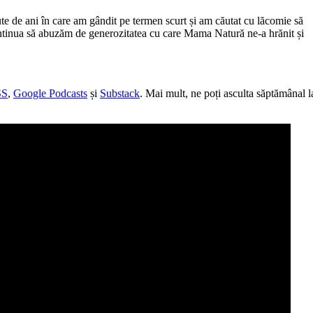
ute de ani în care am gândit pe termen scurt și am căutat cu lăcomie să
continua să abuzăm de generozitatea cu care Mama Natură ne-a hrănit și
SS
,
Google Podcasts
și
Substack
. Mai mult, ne poți asculta săptămânal l