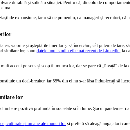
olvare durabilă și solidă a situației. Pentru că, dincolo de comportamentul
 calma.
ziaști de expansiune, iar o să ne pomenim, ca manageri și recrutori, că n
erilor
atea, valorile și așteptările tinerilor și să încercăm, cât putem de tare,
ri similare lor, spun
datele unui studiu efectuat recent de Linkedin
, la 
e mult accent pe sens și scop în munca lor, dar se pare că „învață” de la c
onstituie un deal-breaker, iar 55% din ei nu s-ar lăsa înduplecați să luc
milare lor
chimbare pozitivă profundă în societate și în lume. Șocul pandemiei i-a fă
ice, culturale și umane ale muncii lor
și preferă să aleagă angajatori care