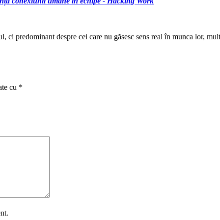
rtanța conexiunii umane în echipe - Hacking Work
, ci predominant despre cei care nu găsesc sens real în munca lor, mult 
ate cu
*
nt.