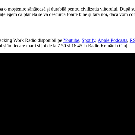
a o moștenire sănătoasă și durabilă pentru civilizația viitorului. După s
 înțelegem că planeta se va descurca foarte bine și fără noi, dacă vom 
i Hacking Work Radio disponibil pe
Youtube
,
Spotify
,
Apple Podcasts
,
R
l și în fiecare marți și joi de la 7.50 și 16.45 la Radio România Cluj.