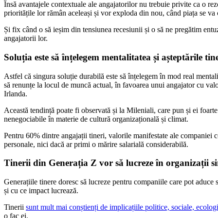
Însă avantajele contextuale ale angajatorilor nu trebuie privite ca o rez
prioritățile lor rămân aceleași și vor exploda din nou, când piața se va
Și fix când o să ieșim din tensiunea recesiunii și o să ne pregătim entu
angajatorii lor.
Soluția este să înțelegem mentalitatea și așteptările tin
Astfel că singura soluție durabilă este să înțelegem în mod real mentalit
să renunțe la locul de muncă actual, în favoarea unui angajator cu valo
Irlanda.
Această tendință poate fi observată și la Mileniali, care pun și ei foart
nenegociabile în materie de cultură organizațională și climat.
Pentru 60% dintre angajații tineri, valorile manifestate ale companiei c
personale, nici dacă ar primi o mărire salarială considerabilă.
Tinerii din Generația Z vor să lucreze în organizații si
Generațiile tinere doresc să lucreze pentru companiile care pot aduce s
și cu ce impact lucrează.
Tinerii
sunt mult mai conștienți de implicațiile politice, sociale, ecolog
o fac ei.