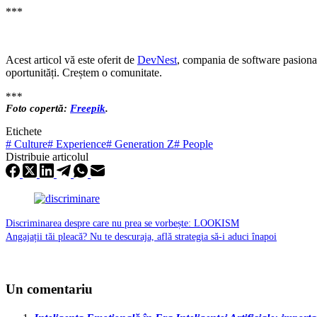
***
Acest articol vă este oferit de
DevNest
, compania de software pasiona
oportunități. Creștem o comunitate.
***
Foto copertă:
Freepik
.
Etichete
#
Culture
#
Experience
#
Generation Z
#
People
Distribuie articolul
Discriminarea despre care nu prea se vorbește: LOOKISM
Angajații tăi pleacă? Nu te descuraja, află strategia să-i aduci înapoi
Un comentariu