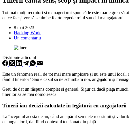
Tinerii caută sens, scop și impact în munca
Tot mai mulți recrutori și manageri îmi spun că le este foarte greu să at
cu ce fac și vor să schimbe foarte repede rolul sau chiar angajatorul.
8 mai 2023
Hacking Work
Un comentariu
Distribuie articolul
Este un fenomen real, de tot mai mare amploare și nu este unul local, 
rândul tinerilor? Sau e cazul să ne schimbăm noi, angajatorii și manag
Greu de dat un răspuns complet și general. Sigur că dacă piața muncii nu
tinerilor să se mai domolească.
Tinerii iau decizii calculate în legătură cu angajatorii
La începutul acesta de an, când au apărut semnele recesiunii și valurile
cu angajatorii, dat fiind contextul tensionat din piață.