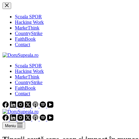
Sari
la
conținut
Școala SPOR
Hacking Work
MarkeThink
CountryStrike
FaithBook
Contact
Școala SPOR
Hacking Work
MarkeThink
CountryStrike
FaithBook
Contact
Meniu