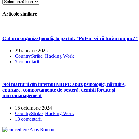
Arhiva
de
articole
Articole similare
Cultura organizațională, la partid: ”Putem să vă furăm un pic?”
29 ianuarie 2025
CountryStrike
,
Hacking Work
5 comentarii
Noi mărturii din infernul MDPI: abuz psihologic, hărțuire,
epuizare, comportamente de peșteră, demisii forțate și
micromanagement
15 octombrie 2024
CountryStrike
,
Hacking Work
13 comentarii