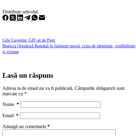
Distribuie articolul
Cele Cuvenite: GIF-ul de Paști
Biserica Ortodoxă Română în faliment moral: criza de identitate, credibilitate
și viziune
Lasă un răspuns
Adresa ta de email nu va fi publicată.
Câmpurile obligatorii sunt
marcate cu
*
Nume
*
Email
*
Adaugă un comentariu
*