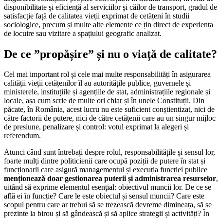
disponibilitate și eficiență al serviciilor și căilor de transport, gradul de
satisfacție față de calitatea vieții exprimat de cetățeni în studii
sociologice, precum și multe alte elemente ce țin direct de experiența
de locuire sau vizitare a spațiului geografic analizat.
De ce ”propășire” și nu o viață de calitate?
Cel mai important rol și cele mai multe responsabilități în asigurarea
calității vieții cetățenilor îl au autoritățile publice, guvernele și
ministerele, instituțiile și agențiile de stat, administrațiile regionale și
locale, așa cum scrie de multe ori chiar și în unele Constituții. Din
păcate, în România, acest lucru nu este suficient conștientizat, nici de
către factorii de putere, nici de către cetățenii care au un singur mijloc
de presiune, penalizare și control: votul exprimat la alegeri și
referendum.
Atunci când sunt întrebați despre rolul, responsabilitățile și sensul lor,
foarte mulți dintre politicienii care ocupă poziții de putere în stat și
funcționarii care asigură managementul și execuția funcției publice
menționează doar gestionarea puterii și administrarea resurselor
,
uitând să exprime elementul esențial: obiectivul muncii lor. De ce se
află ei în funcție? Care le este obiectul și sensul muncii? Care este
scopul pentru care ar trebui să se trezească devreme dimineața, să se
prezinte la birou și să gândească și să aplice strategii și activități? În