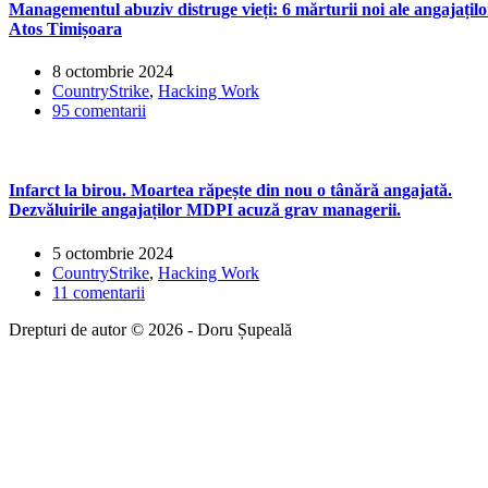
Managementul abuziv distruge vieți: 6 mărturii noi ale angajațilo
Atos Timișoara
8 octombrie 2024
CountryStrike
,
Hacking Work
95 comentarii
Infarct la birou. Moartea răpește din nou o tânără angajată.
Dezvăluirile angajaților MDPI acuză grav managerii.
5 octombrie 2024
CountryStrike
,
Hacking Work
11 comentarii
Drepturi de autor © 2026 - Doru Șupeală