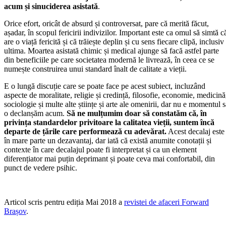
acum și sinuciderea asistată
.
Orice efort, oricât de absurd și controversat, pare că merită făcut,
așadar, în scopul fericirii indivizilor. Important este ca omul să simtă c
are o viață fericită și că trăiește deplin și cu sens fiecare clipă, inclusiv
ultima. Moartea asistată chimic și medical ajunge să facă astfel parte
din beneficiile pe care societatea modernă le livrează, în ceea ce se
numește construirea unui standard înalt de calitate a vieții.
E o lungă discuție care se poate face pe acest subiect, incluzând
aspecte de moralitate, religie și credință, filosofie, economie, medicină
sociologie și multe alte științe și arte ale omenirii, dar nu e momentul 
o declanșăm acum.
Să ne mulțumim doar să constatăm că, în
privința standardelor privitoare la calitatea vieții, suntem încă
departe de țările care performează cu adevărat.
Acest decalaj este
în mare parte un dezavantaj, dar iată că există anumite conotații și
contexte în care decalajul poate fi interpretat și ca un element
diferențiator mai puțin deprimant și poate ceva mai confortabil, din
punct de vedere psihic.
Articol scris pentru ediția Mai 2018 a
revistei de afaceri Forward
Brașov
.