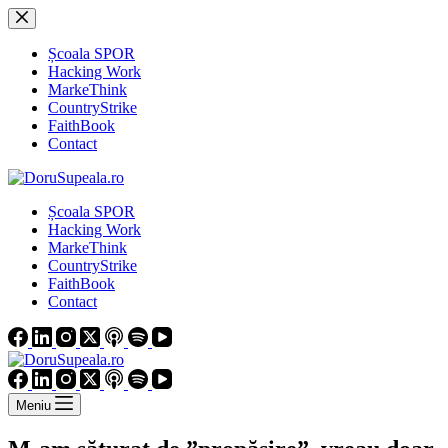
Sari
la
conținut
Școala SPOR
Hacking Work
MarkeThink
CountryStrike
FaithBook
Contact
Școala SPOR
Hacking Work
MarkeThink
CountryStrike
FaithBook
Contact
Meniu