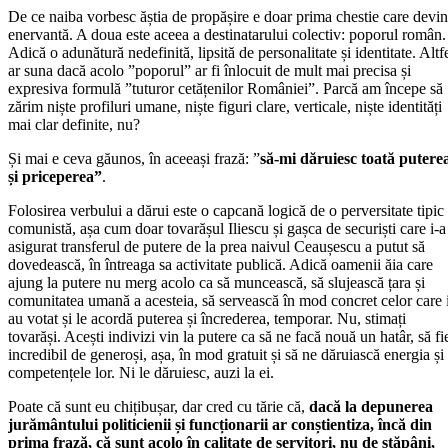
De ce naiba vorbesc ăștia de propășire e doar prima chestie care devi
enervantă. A doua este aceea a destinatarului colectiv: poporul român.
Adică o adunătură nedefinită, lipsită de personalitate și identitate. Altf
ar suna dacă acolo ”poporul” ar fi înlocuit de mult mai precisa și
expresiva formulă ”tuturor cetățenilor României”. Parcă am începe să
zărim niște profiluri umane, niște figuri clare, verticale, niște identități
mai clar definite, nu?
Și mai e ceva găunos, în aceeași frază: ”
să-mi dăruiesc toată putere
și priceperea”
.
Folosirea verbului a dărui este o capcană logică de o perversitate tipic
comunistă, așa cum doar tovarășul Iliescu și gașca de securiști care i-a
asigurat transferul de putere de la prea naivul Ceaușescu a putut să
dovedească, în întreaga sa activitate publică. Adică oamenii ăia care
ajung la putere nu merg acolo ca să muncească, să slujească țara și
comunitatea umană a acesteia, să servească în mod concret celor care 
au votat și le acordă puterea și încrederea, temporar. Nu, stimați
tovarăși. Acești indivizi vin la putere ca să ne facă nouă un hatâr, să fi
incredibil de generoși, așa, în mod gratuit și să ne dăruiască energia și
competențele lor. Ni le dăruiesc, auzi la ei.
Poate că sunt eu chițibușar, dar cred cu tărie că,
dacă la depunerea
jurământului politicienii și funcționarii ar conștientiza, încă din
prima frază, că sunt acolo în calitate de servitori, nu de stăpâni,