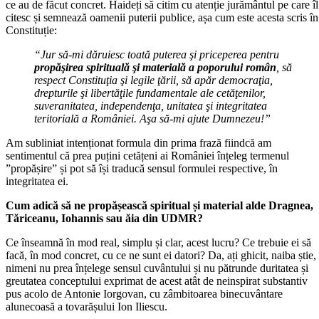
ce au de făcut concret. Haideți să citim cu atenție jurământul pe care îl
citesc și semnează oamenii puterii publice, așa cum este acesta scris în
Constituție:
“Jur să-mi dăruiesc toată puterea şi priceperea pentru
propăşirea spirituală şi materială a poporului român
, să
respect Constituţia şi legile ţării, să apăr democraţia,
drepturile şi libertăţile fundamentale ale cetăţenilor,
suveranitatea, independenţa, unitatea şi integritatea
teritorială a României. Aşa să-mi ajute Dumnezeu!”
Am subliniat intenționat formula din prima frază fiindcă am
sentimentul că prea puțini cetățeni ai României înțeleg termenul
”propășire” și pot să își traducă sensul formulei respective, în
integritatea ei.
Cum adică să ne propășească spiritual și material alde Dragnea,
Tăriceanu, Iohannis sau ăia din UDMR?
Ce înseamnă în mod real, simplu și clar, acest lucru? Ce trebuie ei să
facă, în mod concret, cu ce ne sunt ei datori? Da, ați ghicit, naiba știe,
nimeni nu prea înțelege sensul cuvântului și nu pătrunde duritatea și
greutatea conceptului exprimat de acest atât de neinspirat substantiv
pus acolo de Antonie Iorgovan, cu zâmbitoarea binecuvântare
alunecoasă a tovarășului Ion Iliescu.