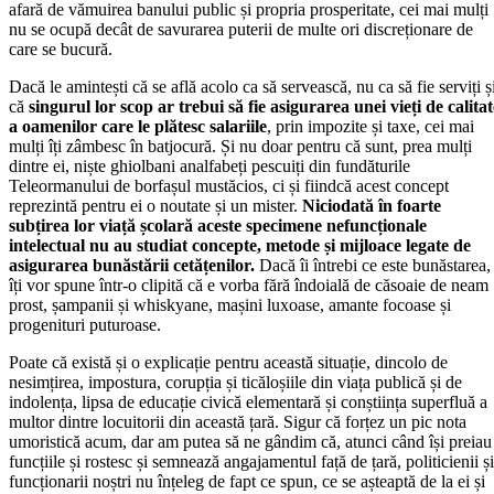
afară de vămuirea banului public și propria prosperitate, cei mai mulți
nu se ocupă decât de savurarea puterii de multe ori discreționare de
care se bucură.
Dacă le amintești că se află acolo ca să servească, nu ca să fie serviți ș
că
singurul lor scop ar trebui să fie asigurarea unei vieți de calitat
a oamenilor care le plătesc salariile
, prin impozite și taxe, cei mai
mulți îți zâmbesc în batjocură. Și nu doar pentru că sunt, prea mulți
dintre ei, niște ghiolbani analfabeți pescuiți din fundăturile
Teleormanului de borfașul mustăcios, ci și fiindcă acest concept
reprezintă pentru ei o noutate și un mister.
Niciodată în foarte
subțirea lor viață școlară aceste specimene nefuncționale
intelectual nu au studiat concepte, metode și mijloace legate de
asigurarea bunăstării cetățenilor.
Dacă îi întrebi ce este bunăstarea,
îți vor spune într-o clipită că e vorba fără îndoială de căsoaie de neam
prost, șampanii și whiskyane, mașini luxoase, amante focoase și
progenituri puturoase.
Poate că există și o explicație pentru această situație, dincolo de
nesimțirea, impostura, corupția și ticăloșiile din viața publică și de
indolența, lipsa de educație civică elementară și conștiința superfluă a
multor dintre locuitorii din această țară. Sigur că forțez un pic nota
umoristică acum, dar am putea să ne gândim că, atunci când își preiau
funcțiile și rostesc și semnează angajamentul față de țară, politicienii și
funcționarii noștri nu înțeleg de fapt ce spun, ce se așteaptă de la ei și