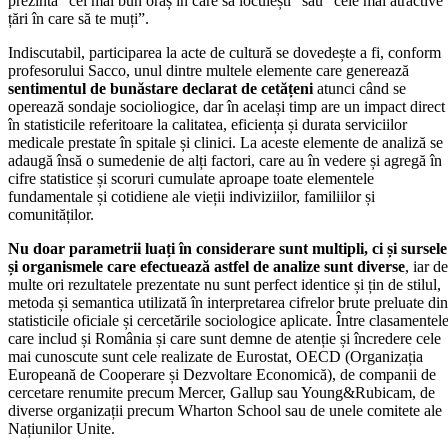
prezintă ”cel mai bun oraș în care să locuiești” sau ”cele mai atractive
țări în care să te muți”.
Indiscutabil, participarea la acte de cultură se dovedește a fi, conform
profesorului Sacco, unul dintre multele elemente care generează
sentimentul de bunăstare declarat de cetățeni
atunci când se
operează sondaje socioliogice, dar în același timp are un impact direct
în statisticile referitoare la calitatea, eficiența și durata serviciilor
medicale prestate în spitale și clinici. La aceste elemente de analiză se
adaugă însă o sumedenie de alți factori, care au în vedere și agregă în
cifre statistice și scoruri cumulate aproape toate elementele
fundamentale și cotidiene ale vieții indiviziilor, familiilor și
comunităților.
Nu doar parametrii luați în considerare sunt multipli, ci și sursele
și organismele care efectuează astfel de analize sunt diverse
, iar de
multe ori rezultatele prezentate nu sunt perfect identice și țin de stilul,
metoda și semantica utilizată în interpretarea cifrelor brute preluate din
statisticile oficiale și cercetările sociologice aplicate. Între clasamentel
care includ și România și care sunt demne de atenție și încredere cele
mai cunoscute sunt cele realizate de Eurostat, OECD (Organizația
Europeană de Cooperare și Dezvoltare Economică), de companii de
cercetare renumite precum Mercer, Gallup sau Young&Rubicam, de
diverse organizații precum Wharton School sau de unele comitete ale
Națiunilor Unite.