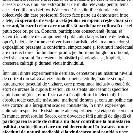
această ocazie, unul are extraordinar de multă relevanță pentru tema
acestei ediții a revistei fwdBV: cercetările științifice derulate de
colectivele din care profesorul Sacco face parte au demonstrat, între
altele,
că speranța de viață a cetățenilor europeni crește chiar și c
zece ani, în cazul celor care manifestă participare culturală
de cel
puțin zece ori pe an. Concret, participarea consecventă (lunar, să
zicem) în calitate de component al publicului la spectacole de teatru,
operă, balet, alte forme de divertisment artistic, vizitarea muzeelor și
expozițiilor, prezența la conferințe, simpozioane și forumuri intelectua
are un efect direct în limitarea producției hormonului glucocorticoid,
deci și a stresului, în creșterea bunăstării psihologice și, implicit, la
creșterea calității și duratei vieții individului.
Într-unul dintre experimentele derulate, cercetătorii au măsurat nivelul
de cortizol din salivă al vizitatorilor unei catedrale, înainte și după
parcurgerea traseului de vizitare, care presupunea inclusiv o etapă de
efort de urcare în cupola bisericii, cu asistența unor tehnici specifice
alpinismului (deci, efort fizic care a însoțit efortul intelectual). În
absolut toate cazurile măsurate, markerul de stres și consum psihic car
este cortizolul a înregistrat scăderi consistente, în urma experienței
culturale respective. Există multe alte experimente și etape de cercetar
în munca profesorului Sacco, care dovedesc fără putință de tăgadă că
participarea la acte de cultură nu doar contribuie la bunăstarea
psihică a subiecților, ci are un rol determinant în tratarea unor
afecțiuni de natură medicală
și la vindecarea mai rapidă
a unor