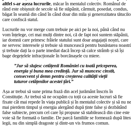
altfel s-ar așeza lucrurile
, măcar în mentalul colectiv. Românul de
rând este obișnuit de secole să fie stăpânit, cârmuit, posedat, condus,
băgat în seamă din când în când doar din mila și generozitatea tătucilo
care confiscă statul.
Lucrurile nu vor merge cum trebuie pe aici pe la noi, până când nu
vom înțelege, cei mai mulți dintre noi, că de fapt noi suntem stăpânii,
iar domnii care primesc frâiele statului sunt doar angajații noștri, care
ne servesc interesele și trebuie să muncească pentru bunăstarea noastr
și trebuie dați la o parte imediat dacă încep să calce strâmb și să își
bage degețelele infracționale în borcănașele cu miere.
”Jur să slujesc cetățenii României cu toată priceperea,
energia și buna mea credință. Jur să muncesc cinstit,
consecvent și demn pentru creșterea calității vieții
tuturor cetățenilor acestei țări.”
Așa ar trebui să sune prima frază din acel jurământ înscris în
Constituție. Ar trebui să ne ocupăm cu toții ca aceste lucruri să fie
fixate cât mai repede în viața publică și în mentalul colectiv și să nu n
mai pierdem timpul și energia alergând după ținte false și dezbătând
false subiecte, precum cel care își propune să stabilească din cine este
voie să fie formată o familie. De parcă familiile se formează după liter
legii, nu din simplă dragoste și dintr-un vis frumos comun.