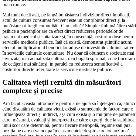
boli cronice.
Mai mult decât atât, pe lângă bunăstarea indivizilor direct implicați,
actul de cultură consumat frecvent este un contributor direct și la
bunăstarea întregii comunități. Cum adică? Simplu: îmbunătățirea stări
psihice a pacienților are ca efect direct reducerea perioadelor de
tratament medical și spitalizare și, în consecință, costuri reduse pentru
serviciile medicale publice. Iată că există, demonstrat științific acum,
efectul multiplicator al beneficiilor aduse de investițiile administrative
în serviciile culturale comunitare. Nu doar că obținem o societate mai
civilizată, mai actualizată cultural, mai bogată spiritual, ci ne bucurăm
de cetățeni mai sănătoși, în paralel cu reducerea semnificativă a
costurilor directe referitoare la serviciile medicale publice.
Calitatea vieții rezultă din măsurători
complexe și precise
Am făcut această introducere pentru a ne ajuta să înțelegem că, atunci
când discutăm de calitatea vieții, există o sumedenie de factori care o
influențează direct și indirect, așa cum există și o mulțime de parametr
care, măsurați, evaluați și interpretați de către experți, duc la stabilirea
unui scor care determină, pentru fiecare metropolă, regiune sau țară,
poziția pe care o va ocupa în clasamentele despre care tot auzim că