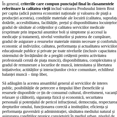
În general,
criteriile care compun punctajul final în clasamentele
referitoare la calitatea vieții
includ valoarea Produsului Intern Brut
per capita (adică puterea economiei naționale și valoarea de piață a
producției acesteia), condițiile materiale ale locuirii (calitatea, suprafaț
dotările, accesibilitatea, facilitățile, prețul și disponibilitatea locuințelor
gradul de sănătate al cetățenilor și calitatea serviciilor medicale
(exprimate prin impactul anumitor boli și simptome și accesul la
medicație și tratament), nivelul veniturilor și puterea de cumpărare,
gradul de asigurare a resurselor materiale minim necesare și confortulu
economic al indivizilor, calitatea, performanța și actualitatea serviciilor
educaționale publice și private pe toate nivelurile (inclusiv capacitatea
sistemului de învățământ de a pregăti cetățenii pentru activitatea
profesională cerută de piața muncii), disponibilitatea, complexitatea și
gradul de remunerare a locurilor de muncă, intensitatea și libertatea
inițiativelor, actiităților și interacțiunilor civice comunitare, echilibrul
balanței muncă – timp liber,
Să adăugăm la acestea ansamblul general al serviciilor de interes
public, posibilitățile de petrecere a timpului liber (beneficiile și
resursele disponibile ce țin de consumul cultural, divertisment, vacanță
relaxare și călătorii), siguranța fizică și economică, securitatea
personală și potențialul de pericol infracțional, democrația, respectarea
drepturilor omului, funcționarea corectă a instituțiilor, eficiența și
performanța guvernării și administrației, sănătatea mediului natural și
asigurarea condițiilor propice conviețuirii în mediul urban, nivelul de