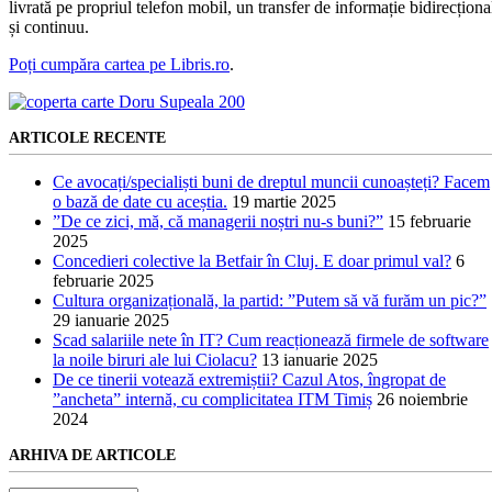
livrată pe propriul telefon mobil, un transfer de informație bidirecționa
și continuu.
Poți cumpăra cartea pe Libris.ro
.
ARTICOLE RECENTE
Ce avocați/specialiști buni de dreptul muncii cunoașteți? Facem
o bază de date cu aceștia.
19 martie 2025
”De ce zici, mă, că managerii noștri nu-s buni?”
15 februarie
2025
Concedieri colective la Betfair în Cluj. E doar primul val?
6
februarie 2025
Cultura organizațională, la partid: ”Putem să vă furăm un pic?”
29 ianuarie 2025
Scad salariile nete în IT? Cum reacționează firmele de software
la noile biruri ale lui Ciolacu?
13 ianuarie 2025
De ce tinerii votează extremiștii? Cazul Atos, îngropat de
”ancheta” internă, cu complicitatea ITM Timiș
26 noiembrie
2024
ARHIVA DE ARTICOLE