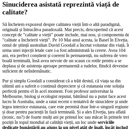
Sinuciderea asistată reprezintă viață de
calitate?
Să încheiem expozeul despre calitatea vieții într-o altă paradigmă,
originală și întrucâtva paradoxală. Mai precis, descoperind că acest
concept de ”calitate a vieții” poate include, mai nou, și componenta d
”calitate a încheierii vieții”. Pe 10 Mai anul acesta, la Basel în Elveția,
omul de știință australian David Goodall a încetat voluntar din viață, î
urma unei injecții letale care i-a fost administrată la cerere. Avea 104
ani, era perfect conștient și coerent în permanență, nu suferea de vreo
boală terminală, însă avea nevoie de un scaun cu rotile pentru a se
deplasa și de asistența aproape permanentă a rudelor, fiindcă devenise
suficient de neîndemânatic.
Pur și simplu Goodall a considerat că a trăit destul, că viața sa din
ultimii ani a suferit o continuă depreciere și că eutanasia este soluția
perfectă pentru el în acel moment. Fost profesor universitar la
Melbourne, biolog și ecologist reputat, bătrânul nu a putut face acest
lucru în Australia, unde a ratat recent o tentativă de sinucidere și unde
legea interzice eutanasia, care este permisă doar într-o singură regiune
și doar pentru pacienții în fază terminală. Și a ales Elveția, țara aflată
(ironic, nu?) de foarte mulți ani pe primul loc sau măcar în primele trei
poziții în topul mondial al calității vieții, un loc unde
serviciile
dedicate bunăstării au ajuns la un nivel atât de înalt, încât includ