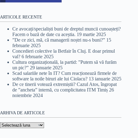
ARTICOLE RECENTE
Ce avocați/specialiști buni de dreptul muncii cunoașteți?
Facem o bază de date cu aceștia.
19 martie 2025
”De ce zici, mă, că managerii noștri nu-s buni?”
15
februarie 2025
Concedieri colective la Betfair în Cluj. E doar primul
val?
6 februarie 2025
Cultura organizațională, la partid: ”Putem să vă furăm
un pic?”
29 ianuarie 2025
Scad salariile nete în IT? Cum reacționează firmele de
software la noile biruri ale lui Ciolacu?
13 ianuarie 2025
De ce tinerii votează extremiștii? Cazul Atos, îngropat
de ”ancheta” internă, cu complicitatea ITM Timiș
26
noiembrie 2024
ARHIVA DE ARTICOLE
Arhiva
de
articole