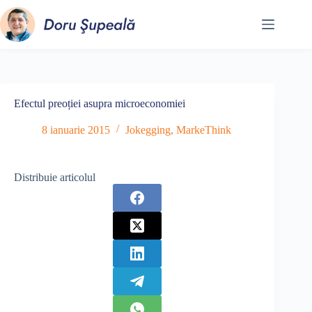
Sari
la
conținut
Efectul preoției asupra microeconomiei
8 ianuarie 2015
Jokegging
,
MarkeThink
Distribuie articolul