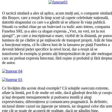
O tactică similară a ales să aplice, acum mulți ani, o companie similar
din Brașov, care a reușit în timp scurt să capete celebritate națională,
datorită sloganului cu care s-a gândit să se afișeze în viața publică.
Situată cu sediul chiar pe un bulevard cu trafic auto intens, compania
Funebra SRL și-a ales ca slogan expresia „Vrei, nu vrei, tot la noi
ajungi!”, pe care a inscripționat-o mare, vizibil de la distanță, pe pano
luminos de pe clădire și pe mijloacele de transport proprii. Atât de bin
a funcționat rețeta, că în câteva luni de la lansarea pe piață Funebra a
devenit liderul pieței specifice la nivel local, dar a reușit să se
transforme în exemplu și pentru alți întreprinzători de pe alte meleagur
care au preluat expresia întocmai, fără rușine și probabil și fără dreptur
de autor.
Ce învățăm din aceste două exemple? Că soluțiile oarecum extreme,
aflate la limită, pot fi de multe ori utile, dacă gândești deschis și curajo
și lași deoparte menajamentele și pudoarea inutilă și alegi
expresivitatea, diferențierea și comunicarea pragmatică. În definitiv,
niciunul dintre cazuri nu jignește pe nimeni, iar sloganul celor din ur
este cât se poate de acoperit de realitate, dacă ne gândim bine.