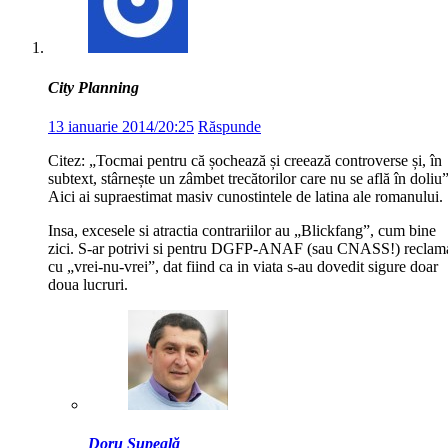
City Planning
13 ianuarie 2014/20:25
Răspunde
Citez: „Tocmai pentru că șochează și creează controverse și, în
subtext, stârnește un zâmbet trecătorilor care nu se află în doliu”
Aici ai supraestimat masiv cunostintele de latina ale romanului.
Insa, excesele si atractia contrariilor au „Blickfang”, cum bine
zici. S-ar potrivi si pentru DGFP-ANAF (sau CNASS!) reclam
cu „vrei-nu-vrei”, dat fiind ca in viata s-au dovedit sigure doar
doua lucruri.
Doru Șupeală