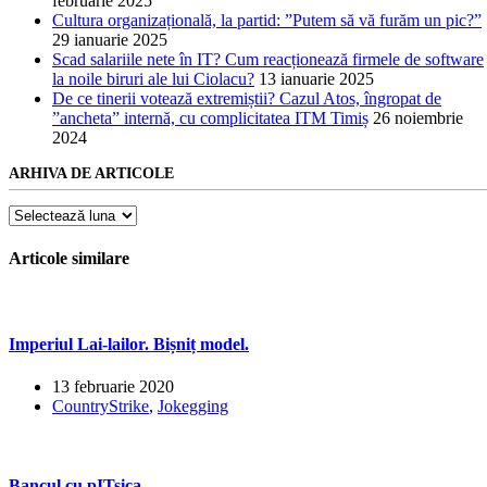
februarie 2025
Cultura organizațională, la partid: ”Putem să vă furăm un pic?”
29 ianuarie 2025
Scad salariile nete în IT? Cum reacționează firmele de software
la noile biruri ale lui Ciolacu?
13 ianuarie 2025
De ce tinerii votează extremiștii? Cazul Atos, îngropat de
”ancheta” internă, cu complicitatea ITM Timiș
26 noiembrie
2024
ARHIVA DE ARTICOLE
Arhiva
de
articole
Articole similare
Imperiul Lai-lailor. Bișniț model.
13 februarie 2020
CountryStrike
,
Jokegging
Bancul cu pITsica