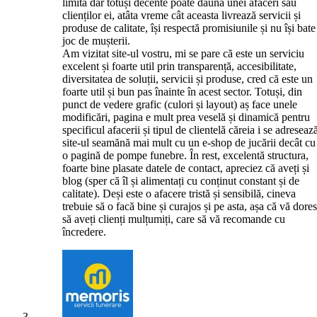
limită dar totuși decente poate dăuna unei afaceri sau
clienților ei, atâta vreme cât aceasta livrează servicii și
produse de calitate, își respectă promisiunile și nu își bate
joc de mușterii.
Am vizitat site-ul vostru, mi se pare că este un serviciu
excelent și foarte util prin transparență, accesibilitate,
diversitatea de soluții, servicii și produse, cred că este un
foarte util și bun pas înainte în acest sector. Totuși, din
punct de vedere grafic (culori și layout) aș face unele
modificări, pagina e mult prea veselă și dinamică pentru
specificul afacerii și tipul de clientelă căreia i se adreseaz
site-ul seamănă mai mult cu un e-shop de jucării decât cu
o pagină de pompe funebre. În rest, excelentă structura,
foarte bine plasate datele de contact, apreciez că aveți și
blog (sper că îl și alimentați cu conținut constant și de
calitate). Deși este o afacere tristă și sensibilă, cineva
trebuie să o facă bine și curajos și pe asta, așa că vă dore
să aveți clienți mulțumiți, care să vă recomande cu
încredere.