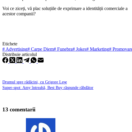
Voi ce ziceți, vă plac soluțiile de exprimare a identității comerciale a
acestor companii?
Etichete
#
Advertising
#
Carpe Diem
#
Funebra
#
Jokes
#
Marketing
#
Promovar
Distribuie articolul
Drumul spre rădăcini, cu Grigore Leșe
Super-spot: Amy întreabă, Best Buy răspunde răbdător
13 comentarii