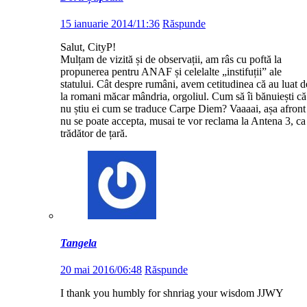
15 ianuarie 2014/11:36
Răspunde
Salut, CityP!
Mulțam de vizită și de observații, am râs cu poftă la
propunerea pentru ANAF și celelalte „instifuții” ale
statului. Cât despre rumâni, avem cetitudinea că au luat d
la romani măcar mândria, orgoliul. Cum să îi bănuiești că
nu știu ei cum se traduce Carpe Diem? Vaaaai, așa afront
nu se poate accepta, musai te vor reclama la Antena 3, ca
trădător de țară.
Tangela
20 mai 2016/06:48
Răspunde
I thank you humbly for shnriag your wisdom JJWY