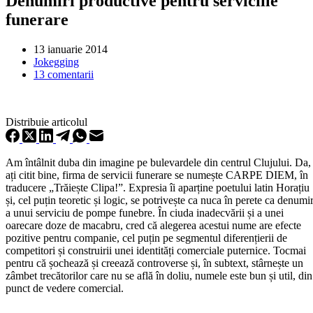
Denumiri productive pentru serviciile
funerare
13 ianuarie 2014
Jokegging
13 comentarii
Distribuie articolul
Am întâlnit duba din imagine pe bulevardele din centrul Clujului. Da,
ați citit bine, firma de servicii funerare se numește CARPE DIEM, în
traducere „Trăiește Clipa!”. Expresia îi aparține poetului latin Horațiu
și, cel puțin teoretic și logic, se potrivește ca nuca în perete ca denumi
a unui serviciu de pompe funebre. În ciuda inadecvării și a unei
oarecare doze de macabru, cred că alegerea acestui nume are efecte
pozitive pentru companie, cel puțin pe segmentul diferențierii de
competitori și construirii unei identități comerciale puternice. Tocmai
pentru că șochează și creează controverse și, în subtext, stârnește un
zâmbet trecătorilor care nu se află în doliu, numele este bun și util, din
punct de vedere comercial.