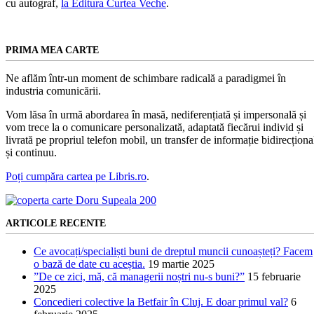
cu autograf,
la Editura Curtea Veche
.
PRIMA MEA CARTE
Ne aflăm într-un moment de schimbare radicală a paradigmei în
industria comunicării.
Vom lăsa în urmă abordarea în masă, nediferențiată și impersonală și
vom trece la o comunicare personalizată, adaptată fiecărui individ și
livrată pe propriul telefon mobil, un transfer de informație bidirecționa
și continuu.
Poți cumpăra cartea pe Libris.ro
.
ARTICOLE RECENTE
Ce avocați/specialiști buni de dreptul muncii cunoașteți? Facem
o bază de date cu aceștia.
19 martie 2025
”De ce zici, mă, că managerii noștri nu-s buni?”
15 februarie
2025
Concedieri colective la Betfair în Cluj. E doar primul val?
6