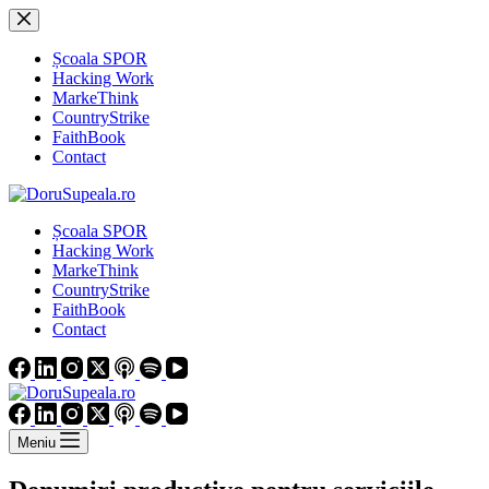
Sari
la
conținut
Școala SPOR
Hacking Work
MarkeThink
CountryStrike
FaithBook
Contact
Școala SPOR
Hacking Work
MarkeThink
CountryStrike
FaithBook
Contact
Meniu