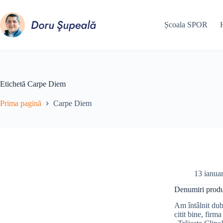
Sari
la
conținut
Școala SPOR
Etichetă
Carpe Diem
Prima pagină
Carpe Diem
13 ianua
Denumiri produc
Am întâlnit dub
citit bine, fir