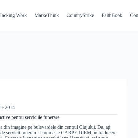
Hacking Work
MarkeThink
CountryStrike
FaithBook
Con
rie 2014
tive pentru serviciile funerare
a din imagine pe bulevardele din centrul Clujului. Da, ați
ma de servicii funerare se numește CARPE DIEM, în traducere