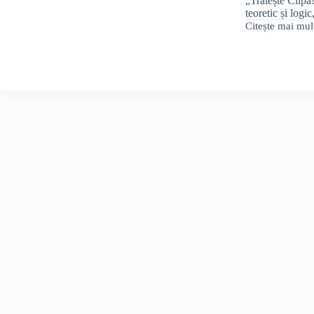
„Trăiește Clipa!
teoretic și logi
Citește mai mul
Denumiri
productive
pentru
serviciile
funerare