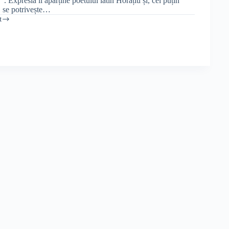
”. Expresia îi aparține poetului latin Horațiu și, cel puțin
c, se potrivește…
t