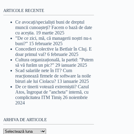
ARTICOLE RECENTE
Ce avocați/specialiști buni de dreptul
muncii cunoașteți? Facem o bază de date
cu aceștia.
19 martie 2025
”De ce zici, mă, că managerii noștri nu-s
buni?”
15 februarie 2025
Concedieri colective la Betfair în Cluj. E
doar primul val?
6 februarie 2025
Cultura organizațională, la partid: ”Putem
să vă furăm un pic?”
29 ianuarie 2025
Scad salariile nete în IT? Cum
reacționează firmele de software la noile
biruri ale lui Ciolacu?
13 ianuarie 2025
De ce tinerii votează extremiștii? Cazul
Atos, îngropat de ”ancheta” internă, cu
complicitatea ITM Timiș
26 noiembrie
2024
ARHIVA DE ARTICOLE
Arhiva