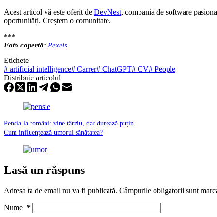
Acest articol vă este oferit de
DevNest
, compania de software pasiona
oportunități. Creștem o comunitate.
***
Foto copertă:
Pexels
.
Etichete
#
artificial intelligence
#
Carrer
#
ChatGPT
#
CV
#
People
Distribuie articolul
Pensia la români: vine târziu, dar durează puțin
Cum influențează umorul sănătatea?
Lasă un răspuns
Adresa ta de email nu va fi publicată.
Câmpurile obligatorii sunt marc
Nume
*