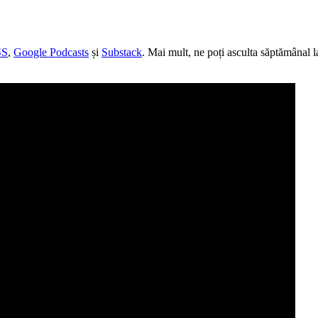
SS
,
Google Podcasts
și
Substack
. Mai mult, ne poți asculta săptămânal l