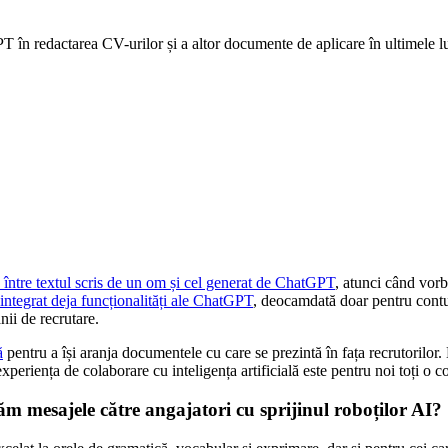
PT în redactarea CV-urilor și a altor documente de aplicare în ultimele l
 între textul scris de un om și cel generat de ChatGPT
, atunci când vorb
 integrat deja funcționalități ale ChatGPT
, deocamdată doar pentru contur
nii de recrutare.
ă
pentru a își aranja documentele cu care se prezintă în fața recrutorilor
experiența de colaborare cu inteligența artificială este pentru noi toți o 
m mesajele către angajatori cu sprijinul roboților AI?