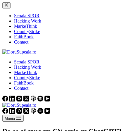
Sari
la
conținut
Școala SPOR
Hacking Work
MarkeThink
CountryStrike
FaithBook
Contact
Școala SPOR
Hacking Work
MarkeThink
CountryStrike
FaithBook
Contact
Meniu