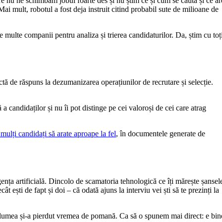
re nu ne schimbăm jobul foarte des și nu știm ce și cum se caută și ce ar
ai mult, robotul a fost deja instruit citind probabil sute de milioane de
te multe companii pentru analiza și trierea candidaturilor. Da, știm cu toț
ectă de răspuns la dezumanizarea operațiunilor de recrutare și selecție.
a candidaților și nu îi pot distinge pe cei valoroși de cei care atrag
 mulți candidați să arate aproape la fel
, în documentele generate de
gența artificială. Dincolo de scamatoria tehnologică ce îți mărește șansel
 ești de fapt și doi – că odată ajuns la interviu vei ști să te prezinți la
ată lumea și-a pierdut vremea de pomană. Ca să o spunem mai direct: e bin