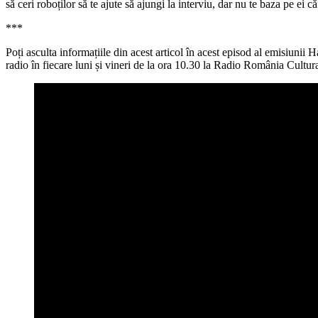
să ceri roboților să te ajute să ajungi la interviu, dar nu te baza pe ei că
***
Poți asculta informațiile din acest articol în acest episod al emisiuni
radio în fiecare luni și vineri de la ora 10.30 la Radio România Cultura