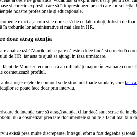
xcelat la orele de gramatică, vocabular și exprimare, dar și pentru cei ca
e și corecte expresii, care să îi impresioneze pe cei care fac selecția. M
ențele noastre profesionale și educaționale.
cumente exact așa cum și le doresc să fie ceilalți roboți, folosiți de foar
ă în treburile lor administrative și mai ales în HR.
are doar atrag atenția
lor care analizează CV-urile mi se pare că este o idee bună și o metodă cor
ului de HR, iar asta te ajută să ajungi în faza următoare.
u făcut de Monster recunosc că au dificultăți majore în evaluarea corectă 
 le cosmetizează profilul.
plică niște rețete de conținut și de structură foarte similare, care
fac ca
idaților se poate face doar prin interviu.
soare de intenție care să atragă atenția, chiar dacă sunt scrise de inteli
obotul nu a cosmetizat prea tare documentele și nu te-a făcut mai bun decât
terviu există prea multe discrepanțe, întregul efort a fost degeaba și to