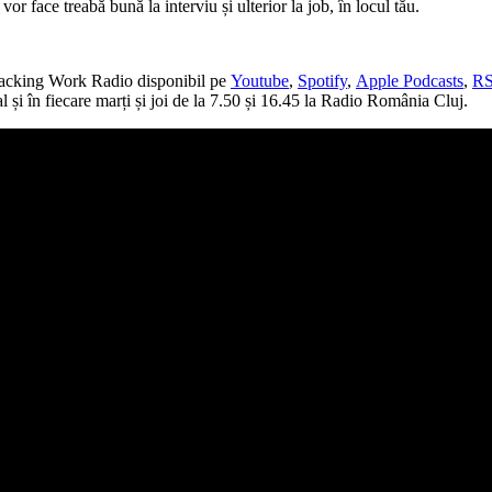
 vor face treabă bună la interviu și ulterior la job, în locul tău.
i Hacking Work Radio disponibil pe
Youtube
,
Spotify
,
Apple Podcasts
,
R
l și în fiecare marți și joi de la 7.50 și 16.45 la Radio România Cluj.