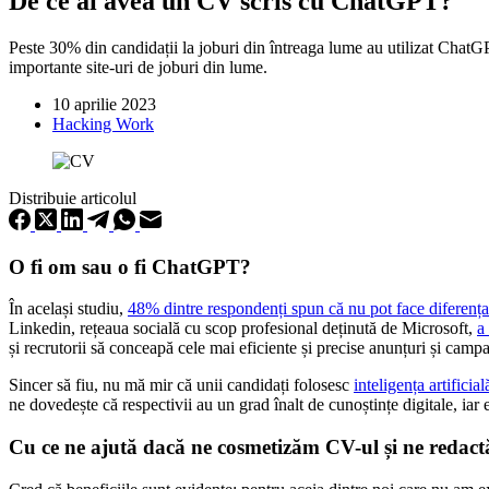
De ce ai avea un CV scris cu ChatGPT?
Peste 30% din candidații la joburi din întreaga lume au utilizat ChatG
importante site-uri de joburi din lume.
10 aprilie 2023
Hacking Work
Distribuie articolul
O fi om sau o fi ChatGPT?
În același studiu,
48% dintre respondenți spun că nu pot face diferența
Linkedin, rețeaua socială cu scop profesional deținută de Microsoft,
a
și recrutorii să conceapă cele mai eficiente și precise anunțuri și campa
Sincer să fiu, nu mă mir că unii candidați folosesc
inteligența artificial
ne dovedește că respectivii au un grad înalt de cunoștințe digitale, iar 
Cu ce ne ajută dacă ne cosmetizăm CV-ul și ne redactă