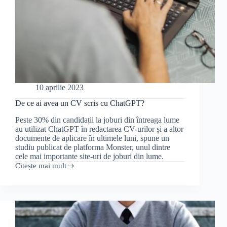
10 aprilie 2023
De ce ai avea un CV scris cu ChatGPT?
Peste 30% din candidații la joburi din întreaga lume
au utilizat ChatGPT în redactarea CV-urilor și a altor
documente de aplicare în ultimele luni, spune un
studiu publicat de platforma Monster, unul dintre
cele mai importante site-uri de joburi din lume.
Citește mai mult
De
ce
ai
avea
un
CV
scris