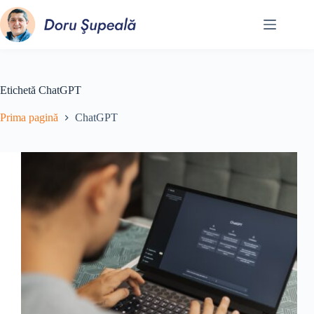
Sari
la
conținut
Etichetă
ChatGPT
Prima pagină
ChatGPT