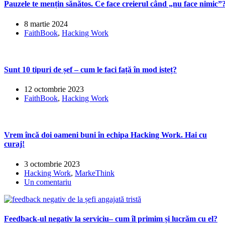
Pauzele te mențin sănătos. Ce face creierul când „nu face nimic”
8 martie 2024
FaithBook
,
Hacking Work
Sunt 10 tipuri de șef – cum le faci față în mod isteț?
12 octombrie 2023
FaithBook
,
Hacking Work
Vrem încă doi oameni buni în echipa Hacking Work. Hai cu
curaj!
3 octombrie 2023
Hacking Work
,
MarkeThink
Un comentariu
Feedback-ul negativ la serviciu– cum îl primim și lucrăm cu el?