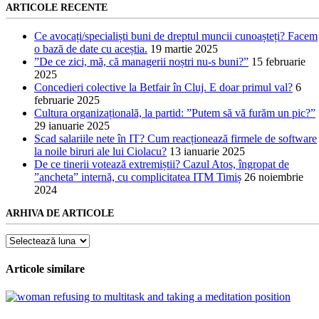
ARTICOLE RECENTE
Ce avocați/specialiști buni de dreptul muncii cunoașteți? Facem
o bază de date cu aceștia.
19 martie 2025
”De ce zici, mă, că managerii noștri nu-s buni?”
15 februarie
2025
Concedieri colective la Betfair în Cluj. E doar primul val?
6
februarie 2025
Cultura organizațională, la partid: ”Putem să vă furăm un pic?”
29 ianuarie 2025
Scad salariile nete în IT? Cum reacționează firmele de software
la noile biruri ale lui Ciolacu?
13 ianuarie 2025
De ce tinerii votează extremiștii? Cazul Atos, îngropat de
”ancheta” internă, cu complicitatea ITM Timiș
26 noiembrie
2024
ARHIVA DE ARTICOLE
Arhiva
de
articole
Articole similare