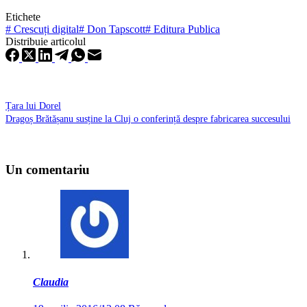
Etichete
#
Crescuți digital
#
Don Tapscott
#
Editura Publica
Distribuie articolul
Țara lui Dorel
Dragoș Brătășanu susține la Cluj o conferință despre fabricarea succesului
Un comentariu
Claudia