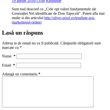
19 aprilie 2016/13:08
Răspunde
Sunt toal deacord cu „Cele opt valori fundamentale ale
Generației Net identificate de Don Tapscott”. Puteti afla mai
multe si din articolul
http://silver-pixel.ro/tendinte-noi-
marketingul-online/
Lasă un răspuns
Adresa ta de email nu va fi publicată.
Câmpurile obligatorii sunt
marcate cu
*
Nume
*
Email
*
Adaugă un comentariu
*