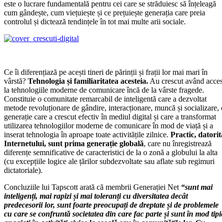
este o lucrare fundamentală pentru cei care se străduiesc să înțeleagă
cum gândește, cum viețuiește și ce prețuiește generația care preia
controlul și dictează tendințele în tot mai multe arii sociale.
Ce îi diferențiază pe acești tineri de părinții și frații lor mai mari în
vârstă?
Tehnologia și familiaritatea acesteia.
Au crescut având acce
la tehnologiile moderne de comunicare încă de la vârste fragede.
Constituie o comunitate remarcabil de inteligentă care a dezvoltat
metode revoluționare de gândire, interacționare, muncă și socializare, 
generație care a crescut efectiv în mediul digital și care a transformat
utilizarea tehnologiilor moderne de comunicare în mod de viață și a
inserat tehnologia în aproape toate activitățile zilnice.
Practic, datorit
Internetului, sunt prima generație globală
, care nu înregistrează
diferențe semnificative de caracteristici de la o zonă a globului la alta
(cu excepțiile logice ale țărilor subdezvoltate sau aflate sub regimuri
dictatoriale).
Concluziile lui Tapscott arată că membrii Generației Net
“sunt mai
inteligenți, mai rapizi și mai toleranți cu diversitatea decât
predecesorii lor, sunt foarte preocupați de dreptate și de problemele
cu care se confruntă societatea din care fac parte și sunt în mod tipi