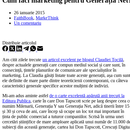
Cum faci marketing pentru Generația Net
26 ianuarie 2015
FaithBook
,
MarkeThink
Un comentariu
Distribuie articolul
Am citit zilele trecute
un articol excelent pe blogul Claudiei Tocilă
,
despre actualele generații care compun mediul social și care sunt, în
consecință, țintele planurilor de comunicare ale specialiștilor în
marketing. La Claudia găsiți listate toate aceste generații, așa cum sun
ele definite de mare parte dintre teoreticienii contemporani, cu câteva
caracteristici generale specifice acestor mulțimi de indivizi.
Mi-am adus aminte astfel
de o carte excelentă apărută anii trecuți la
Editura Publica
, carte în care Don Tapscott scrie pe larg despre ceea c
numim Milenarii, Generația Y sau Generația Net, adică tinerii între 15
și 30 și ceva de ani, care încep să ocupe un loc tot mai important în
ținta de public comercial a tuturor companiilor. Scrisă în urma unei
cercetări științifice de mare amploare aplicată unui număr de 11.000 d
subiecți din această generație, cartea lui Don Tapscott, Crescuți Digita