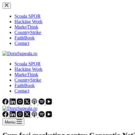
Sari
la
conținut
Școala SPOR
Hacking Work
MarkeThink
CountryStrike
FaithBook
Contact
Școala SPOR
Hacking Work
MarkeThink
CountryStrike
FaithBook
Contact
Meniu