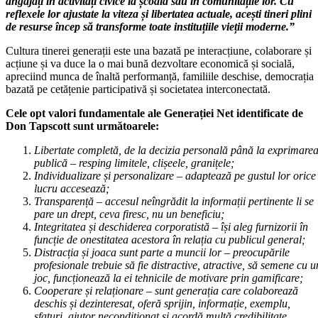
angajați în activități civice la școală sau în comunitățile lor. Cu
reflexele lor ajustate la viteza și libertatea actuale, acești tineri plini
de resurse încep să transforme toate instituțiile vieții moderne.”
Cultura tinerei generații este una bazată pe interacțiune, colaborare și
acțiune și va duce la o mai bună dezvoltare economică și socială,
apreciind munca de înaltă performanță, familiile deschise, democrația
bazată pe cetățenie participativă și societatea interconectată.
Cele opt valori fundamentale ale Generației Net identificate de
Don Tapscott sunt următoarele:
Libertate completă, de la decizia personală până la exprimare
publică – resping limitele, clișeele, granițele;
Individualizare și personalizare – adaptează pe gustul lor orice
lucru accesează;
Transparență – accesul neîngrădit la informații pertinente li se
pare un drept, ceva firesc, nu un beneficiu;
Integritatea și deschiderea corporatistă – își aleg furnizorii în
funcție de onestitatea acestora în relația cu publicul general;
Distracția și joaca sunt parte a muncii lor – preocupările
profesionale trebuie să fie distractive, atractive, să semene cu u
joc, funcționează la ei tehnicile de motivare prin gamificare;
Cooperare și relaționare – sunt generația care colaborează
deschis și dezinteresat, oferă sprijin, informație, exemplu,
sfaturi, ajutor necondiționat și acordă multă credibilitate