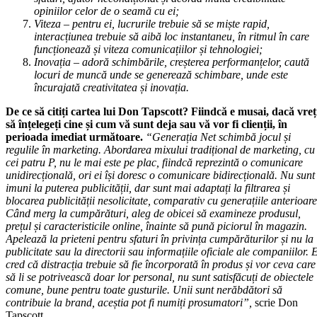
opiniilor celor de o seamă cu ei;
Viteza – pentru ei, lucrurile trebuie să se miște rapid,
interacțiunea trebuie să aibă loc instantaneu, în ritmul în care
funcționează și viteza comunicațiilor și tehnologiei;
Inovația – adoră schimbările, creșterea performanțelor, caută
locuri de muncă unde se generează schimbare, unde este
încurajată creativitatea și inovația.
De ce să citiți cartea lui Don Tapscott? Fiindcă e musai, dacă vreț
să înțelegeți cine și cum vă sunt deja sau vă vor fi clienții, în
perioada imediat următoare.
“Generația Net schimbă jocul și
regulile în marketing. Abordarea mixului tradițional de marketing, cu
cei patru P, nu le mai este pe plac, fiindcă reprezintă o comunicare
unidirecțională, ori ei își doresc o comunicare bidirecțională. Nu sunt
imuni la puterea publicității, dar sunt mai adaptați la filtrarea și
blocarea publicității nesolicitate, comparativ cu generațiile anterioare
Când merg la cumpărături, aleg de obicei să examineze produsul,
prețul și caracteristicile online, înainte să pună piciorul în magazin.
Apelează la prieteni pentru sfaturi în privința cumpărăturilor și nu la
publicitate sau la directorii sau informațiile oficiale ale companiilor. 
cred că distracția trebuie să fie încorporată în produs și vor ceva care
să li se potrivească doar lor personal, nu sunt satisfăcuți de obiectele
comune, bune pentru toate gusturile. Unii sunt nerăbdători să
contribuie la brand, aceștia pot fi numiți prosumatori”,
scrie Don
Tapscott.