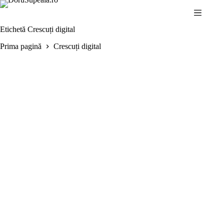
Sari
la
conținut
Etichetă
Crescuți digital
Prima pagină
Crescuți digital