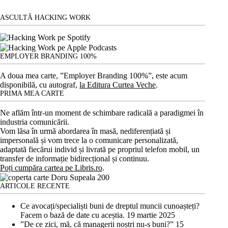
ASCULTĂ HACKING WORK
EMPLOYER BRANDING 100%
A doua mea carte, ”Employer Branding 100%”, este acum
disponibilă, cu autograf,
la Editura Curtea Veche
.
PRIMA MEA CARTE
Ne aflăm într-un moment de schimbare radicală a paradigmei în
industria comunicării.
Vom lăsa în urmă abordarea în masă, nediferențiată și
impersonală și vom trece la o comunicare personalizată,
adaptată fiecărui individ și livrată pe propriul telefon mobil, un
transfer de informație bidirecțional și continuu.
Poți cumpăra cartea pe Libris.ro
.
ARTICOLE RECENTE
Ce avocați/specialiști buni de dreptul muncii cunoașteți?
Facem o bază de date cu aceștia.
19 martie 2025
”De ce zici, mă, că managerii noștri nu-s buni?”
15