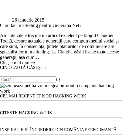
26 ianuarie 2015
Cum faci marketing pentru Generația Net?
Am citit zilele trecute un articol excelent pe blogul Claudiei
Tocilă, despre actualele generații care compun mediul social și
care sunt, în consecință, țintele planurilor de comunicare ale
specialiștilor în marketing. La Claudia găsiți listate toate aceste
generații, așa cum…
Citește mai mult
Cum
CINE CAUTĂ GĂSEȘTE
faci
marketing
pentru
Niciun
Generația
Net?
rezultat
CEL MAI RECENT EPISOD HACKING WORK
CITEŞTE HACKING WORK
INSPIRAȚIE ȘI ÎNCREDERE DIN ROMÂNIA PERFORMANTĂ