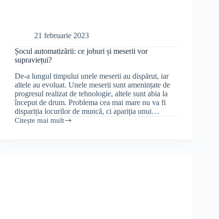
21 februarie 2023
Șocul automatizării: ce joburi și meserii vor
supraviețui?
De-a lungul timpului unele meserii au dispărut, iar
altele au evoluat. Unele meserii sunt amenințate de
progresul realizat de tehnologie, altele sunt abia la
început de drum. Problema cea mai mare nu va fi
dispariția locurilor de muncă, ci apariția unui…
Citește mai mult
Șocul
automatizării:
ce
joburi
și
meserii
vor
supraviețui?