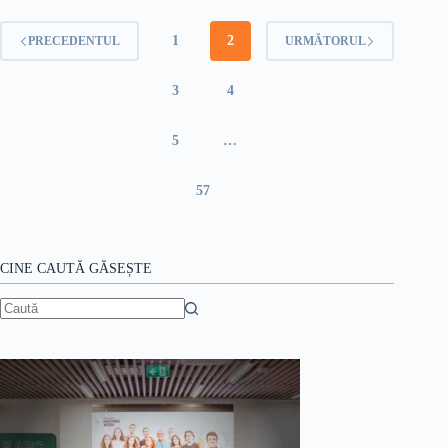
la
demisie
1
2
PRECEDENTUL
URMĂTORUL
3
4
5
…
57
CINE CAUTĂ GĂSEȘTE
Niciun
rezultat