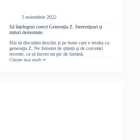
5 noiembrie 2022
Să înțelegem corect Generația Z. Stereotipuri și
mituri demontate.
Hai să discutăm deschis și pe bune care e treaba cu
generația Z. Ne folosim de știință și de cercetări
recente, ca să facem un pic de lumină.
Citește mai mult
Să
înțelegem
corect
Generația
Z.
Stereotipuri
și
mituri
demontate.