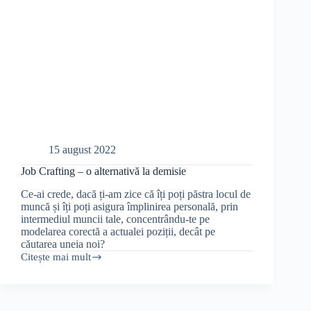
15 august 2022
Job Crafting – o alternativă la demisie
Ce-ai crede, dacă ți-am zice că îți poți păstra locul de
muncă și îți poți asigura împlinirea personală, prin
intermediul muncii tale, concentrându-te pe
modelarea corectă a actualei poziții, decât pe
căutarea uneia noi?
Citește mai mult
Job
Crafting
–
o
alternativă