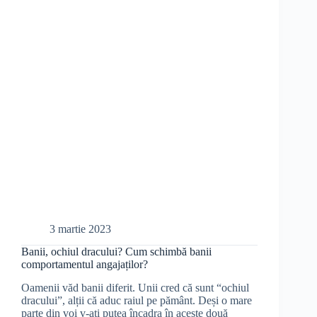
3 martie 2023
Banii, ochiul dracului? Cum schimbă banii
comportamentul angajaților?
Oamenii văd banii diferit. Unii cred că sunt “ochiul
dracului”, alții că aduc raiul pe pământ. Deși o mare
parte din voi v-ați putea încadra în aceste două