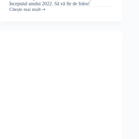
începutul anului 2022. Să vă fie de folos!
Citește mai mult
Vrei
clienți
și
colegi
fericiți
și
loiali?
Arată-
le
că
ai
umor.