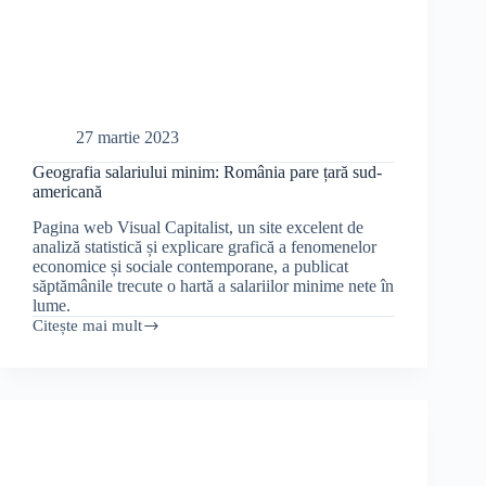
27 martie 2023
Geografia salariului minim: România pare țară sud-
americană
Pagina web Visual Capitalist, un site excelent de
analiză statistică și explicare grafică a fenomenelor
economice și sociale contemporane, a publicat
săptămânile trecute o hartă a salariilor minime nete în
lume.
Citește mai mult
Geografia
salariului
minim:
România
pare
țară
sud-
americană