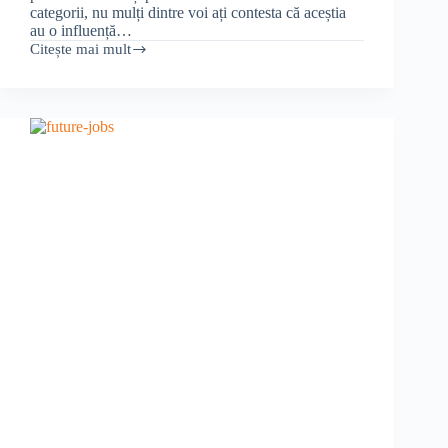
categorii, nu mulți dintre voi ați contesta că aceștia
au o influență…
Citește mai mult
Banii,
ochiul
dracului?
Cum
schimbă
banii
comportamentul
angajaților?