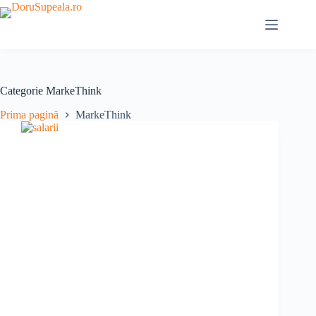
Sari
la
conținut
Categorie
MarkeThink
Prima pagină
MarkeThink