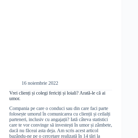
16 noiembrie 2022
Vrei clienți și colegi fericiți și loiali? Arată-le că ai
umor.
Compania pe care o conduci sau din care faci parte
folosește umorul în comunicarea cu clienții și ceilalți
parteneri, inclusiv cu angajații? Iată câteva statistici
care te vor convinge să investești în umor și zâmbete,
dacă nu făceai asta deja. Am scris acest articol
bazându-ne pe o cercetare realizată în 14 țări la