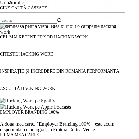
mușamalizeze cazul sinuciderii de la Timișoara și să îngroape
Următorul
problemele și suferința miilor de angajați care au fost deja
CINE CAUTĂ GĂSEȘTE
alungați din…
Doru Șupeală
28 septembrie 2024
133 comentarii
Niciun
rezultat
CEL MAI RECENT EPISOD HACKING WORK
CITEŞTE HACKING WORK
INSPIRAȚIE ȘI ÎNCREDERE DIN ROMÂNIA PERFORMANTĂ
ASCULTĂ HACKING WORK
EMPLOYER BRANDING 100%
A doua mea carte, ”Employer Branding 100%”, este acum
disponibilă, cu autograf,
la Editura Curtea Veche
.
PRIMA MEA CARTE