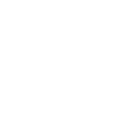
Hacking Work
Mic Manual de Leadership – un cadou bun pentru orice lider
Am creat anul acesta o mică bijuterie, de fapt un instrument
foarte folositor celor care conduc oameni sau vor să conducă
oameni. Împreună cu colegii din echipa Hacking Work și cu
sprijinul prietenilor de la Edenred Romania, am scris un…
Doru Șupeală
7 octombrie 2024
3 comentarii