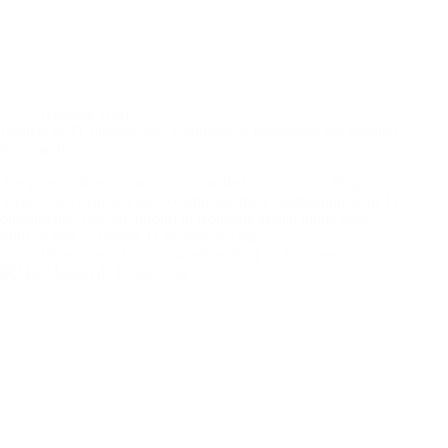
Hacking Work
Firmele de IT outsourcing: companii de tehnologie sau bișnițari
de oameni cu ora?
Am primit zilele trecute o scrisoare de la un cititor al blogului.
Virgil a fost manager într-o companie mare multinațională de IT
outsourcing, care are birouri în România în mai multe orașe.
Știm cu toții că firmele IT de outsourcing…
Doru Șupeală
5 noiembrie 2024
11 comentarii