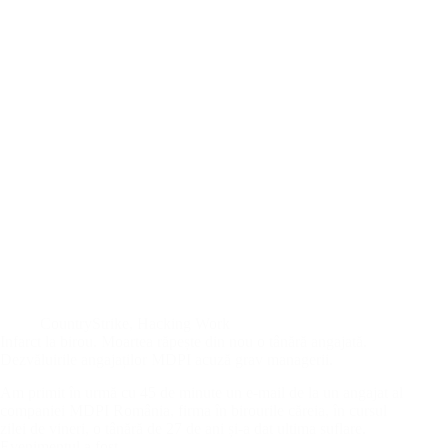
CountryStrike
,
Hacking Work
Infarct la birou. Moartea răpește din nou o tânără angajată.
Dezvăluirile angajaților MDPI acuză grav managerii.
Am primit în urmă cu 45 de minute un e-mail de la un angajat al
companiei MDPI România, firma în birourile căreia, în cursul
zilei de vineri, o tânără de 27 de ani și-a dat ultima suflare.
Evenimentul a fost…