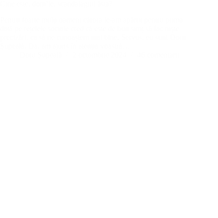
Cine este, dom’le, scandalagiul ăsta?
Pentru foarte mulți oameni cărora le-am apărut pentru prima
dată pe rețelele sociale cred că este de bun simț să fac niște
precizări, ca să ne cunoaștem mai bine. Servus, eu sunt Doru
Șupeală. Da, am ajuns în atenția voastră…
Doru Șupeală
2 octombrie 2024
46 comentarii