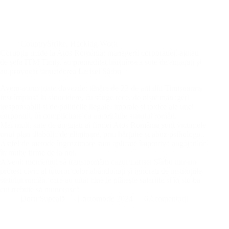
CountryStrike
,
Hacking Work
Corupția ucide la Atos România: managerii corporației, ajutați
de șefa ITM Timiș, au premeditat hărțuirea a sute de angajați și
au provocat sinuciderea Larisei Sârbu
Avem acum toate dovezile: tânăra de 33 de ani din Timișoara a
fost împinsă la sinucidere, cu sânge rece, de niște manageri
iresponsabili și de politicile ilegale, imorale și toxice ale unei
corporații, în complicitate cu autoritățile statului român.
Mai mult, sute de angajați ai firmei Atos România sunt victimele
unui plan diabolic de eliminare, prin hărțuire și abuz psihologic.
Astfel de metode îngrozitoare sunt aplicate împotriva angajaților
în multe firme de la noi.
A venit momentul să transformăm cazul Larisei Sârbu într-un
protest civic al tuturor celor abandonați și ignorați de instituțiile
statului român, care au uitat cine le plătește salariile și în slujba
cui trebuie să muncească.
Doru Șupeală
1 octombrie 2024
67 comentarii