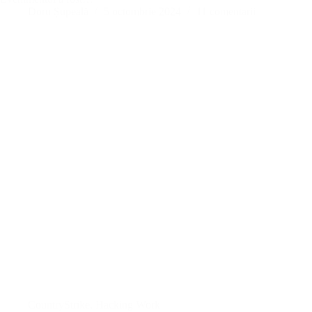
Doru Șupeală
5 octombrie 2024
11 comentarii
CountryStrike
,
Hacking Work