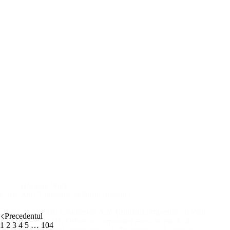
Hacking Work
Cazul Atos Timișoara: ticăloșia continuă
Deja e foarte clar: conducerea Atos Romania, împreună cu Paul
Precedentul
Peterson, Chief HR Officer al corporației Atos, încearcă să
1
2
3
4
5
…
104