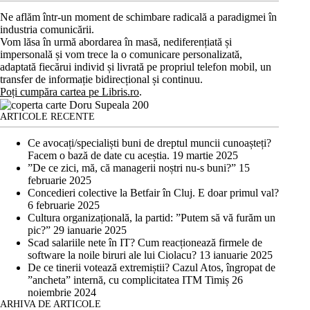
Ne aflăm într-un moment de schimbare radicală a paradigmei în
industria comunicării.
Vom lăsa în urmă abordarea în masă, nediferențiată și
impersonală și vom trece la o comunicare personalizată,
adaptată fiecărui individ și livrată pe propriul telefon mobil, un
transfer de informație bidirecțional și continuu.
Poți cumpăra cartea pe Libris.ro
.
ARTICOLE RECENTE
Ce avocați/specialiști buni de dreptul muncii cunoașteți?
Facem o bază de date cu aceștia.
19 martie 2025
”De ce zici, mă, că managerii noștri nu-s buni?”
15
februarie 2025
Concedieri colective la Betfair în Cluj. E doar primul val?
6 februarie 2025
Cultura organizațională, la partid: ”Putem să vă furăm un
pic?”
29 ianuarie 2025
Scad salariile nete în IT? Cum reacționează firmele de
software la noile biruri ale lui Ciolacu?
13 ianuarie 2025
De ce tinerii votează extremiștii? Cazul Atos, îngropat de
”ancheta” internă, cu complicitatea ITM Timiș
26
noiembrie 2024
ARHIVA DE ARTICOLE