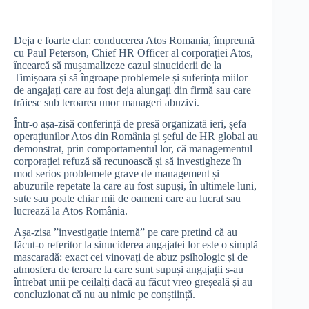
Deja e foarte clar: conducerea Atos Romania, împreună
cu Paul Peterson, Chief HR Officer al corporației Atos,
încearcă să mușamalizeze cazul sinuciderii de la
Timișoara și să îngroape problemele și suferința miilor
de angajați care au fost deja alungați din firmă sau care
trăiesc sub teroarea unor manageri abuzivi.
Într-o așa-zisă conferință de presă organizată ieri, șefa
operațiunilor Atos din România și șeful de HR global au
demonstrat, prin comportamentul lor, că managementul
corporației refuză să recunoască și să investigheze în
mod serios problemele grave de management și
abuzurile repetate la care au fost supuși, în ultimele luni,
sute sau poate chiar mii de oameni care au lucrat sau
lucrează la Atos România.
Așa-zisa ”investigație internă” pe care pretind că au
făcut-o referitor la sinuciderea angajatei lor este o simplă
mascaradă: exact cei vinovați de abuz psihologic și de
atmosfera de teroare la care sunt supuși angajații s-au
întrebat unii pe ceilalți dacă au făcut vreo greșeală și au
concluzionat că nu au nimic pe conștiință.