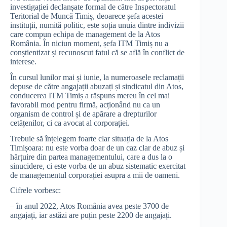
investigației declanșate formal de către Inspectoratul
Teritorial de Muncă Timiș, deoarece șefa acestei
instituții, numită politic, este soția unuia dintre indivizii
care compun echipa de management de la Atos
România. În niciun moment, șefa ITM Timiș nu a
conștientizat și recunoscut fatul că se află în conflict de
interese.
În cursul lunilor mai și iunie, la numeroasele reclamații
depuse de către angajații abuzați și sindicatul din Atos,
conducerea ITM Timiș a răspuns mereu în cel mai
favorabil mod pentru firmă, acționând nu ca un
organism de control și de apărare a drepturilor
cetățenilor, ci ca avocat al corporației.
Trebuie să înțelegem foarte clar situația de la Atos
Timișoara: nu este vorba doar de un caz clar de abuz și
hărțuire din partea managementului, care a dus la o
sinucidere, ci este vorba de un abuz sistematic exercitat
de managementul corporației asupra a mii de oameni.
Cifrele vorbesc:
– în anul 2022, Atos România avea peste 3700 de
angajați, iar astăzi are puțin peste 2200 de angajați.