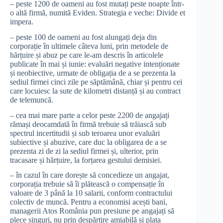
– peste 1200 de oameni au fost mutați peste noapte într-
o altă firmă, numită Eviden. Strategia e veche: Divide et
impera.
– peste 100 de oameni au fost alungați deja din
corporație în ultimele câteva luni, prin metodele de
hărțuire și abuz pe care le-am descris în articolele
publicate în mai și iunie: evaluări negative intenționate
și neobiective, urmate de obligația de a se prezenta la
sediul firmei cinci zile pe săptămână, chiar și pentru cei
care locuiesc la sute de kilometri distanță și au contract
de telemuncă.
– cea mai mare parte a celor peste 2200 de angajați
rămași deocamdată în firmă trebuie să trăiască sub
spectrul incertitudii și sub teroarea unor evaluări
subiective și abuzive, care duc la obligarea de a se
prezenta zi de zi la sediul firmei și, ulterior, prin
tracasare și hărțuire, la forțarea gestului demisiei.
– în cazul în care dorește să concedieze un angajat,
corporația trebuie să îi plătească o compensație în
valoare de 3 până la 10 salarii, conform contractului
colectiv de muncă. Pentru a economisi acești bani,
managerii Atos România pun presiune pe angajați să
plece singuri, nu prin despărțire amiabilă și plata