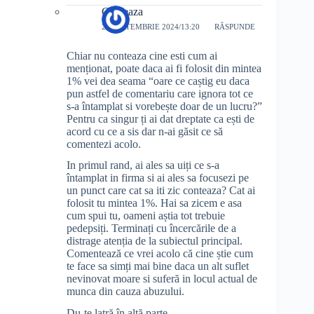
Conteaza
28 SEPTEMBRIE 2024/13:20
RĂSPUNDE
Chiar nu conteaza cine esti cum ai
menționat, poate daca ai fi folosit din mintea
1% vei dea seama “oare ce caștig eu daca
pun astfel de comentariu care ignora tot ce
s-a întamplat si vorebește doar de un lucru?”
Pentru ca singur ți ai dat dreptate ca ești de
acord cu ce a sis dar n-ai găsit ce să
comentezi acolo.
In primul rand, ai ales sa uiți ce s-a
întamplat in firma si ai ales sa focusezi pe
un punct care cat sa iti zic conteaza? Cat ai
folosit tu mintea 1%. Hai sa zicem e asa
cum spui tu, oameni aștia tot trebuie
pedepsiți. Terminați cu încercările de a
distrage atenția de la subiectul principal.
Comentează ce vrei acolo că cine știe cum
te face sa simți mai bine daca un alt suflet
nevinovat moare si suferă in locul actual de
munca din cauza abuzului.
Du-te latră în altă parte.