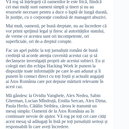
Vă rog să înțelegeți că oamenilor le este frică, fiindcă
cei mai mulți sunt oameni simpli și tineri și nu au
resursele necesare pentru a duce o luptă de lungă durată,
în justiție, cu o corporație condusă de manageri abuzivi.
Mai mult, oamenii, pe bună dreptate, nu au încredere că
vor primi sprijinul legal și firesc al autorităților statului,
de vreme ce acestea sunt ori incompetente, ori
superficiale, ori de-a dreptul corupte.
Fac un apel public la toți jurnaliștii români de bună
credință să acorde atenția cuvenită acestui caz și să
declanșeze investigații proprii ale acestui subiect. Eu și
colegii mei din echipa Hacking Work le punem la
dispoziție toate informațiile pe care le-am adunat și îi
punem în contact direct cu toți foștii și actualii angajați
ai Atos România care pot depune mărturii relevante în
acest caz.
Mă gândesc la Ovidiu Vanghele, Alex Nedea, Sabin
Gherman, Lucian Mîndruță, Emilia Sercan, Alex Dima,
Paula Herlo, Cătălin Striblea, cărora le transmit un
mesaj simplu: Oamenii de la Atos România au în
continuare nevoie de ajutor. Vă rog pe toți cei care citiți
acest mesaj să adăugați în listă pe toți jurnaliștii serioși și
responsabili în care aveți încredere.