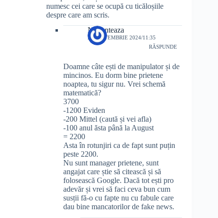
numesc cei care se ocupă cu ticăloșiile
despre care am scris.
Nuconteaza
28 SEPTEMBRIE 2024/11:35
RĂSPUNDE
Doamne câte ești de manipulator și de
mincinos. Eu dorm bine prietene
noaptea, tu sigur nu. Vrei schemă
matematică?
3700
-1200 Eviden
-200 Mittel (caută și vei afla)
-100 anul ăsta până la August
= 2200
Asta în rotunjiri ca de fapt sunt puțin
peste 2200.
Nu sunt manager prietene, sunt
angajat care știe să citească și să
folosească Google. Dacă tot ești pro
adevăr și vrei să faci ceva bun cum
susții fă-o cu fapte nu cu fabule care
dau bine mancatorilor de fake news.