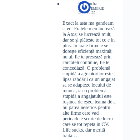
Ruxandra
29 SEPTEMBRIE
2024/16:22
Exact la asta ma gandeam
si eu. Fratele meu lucrează
la Atos; se lucrează mult,
dar se și plătește tot ce e in
plus. In toate firmele se
dorește eficiență maximă;
nu ai, fie te presează prin
carcoteli continue, fie te
concediază. O problemă
stupidă a agojatorilor este
lipsa răbdării ca un angajat
sa se adapteze locului de
munca, iar o problemă
stupidă a angajatului este
rușinea de eșec, teama de a
nu parea neserios pentru
alte firme care vad
perioadele scurte de lucru
care se tot repeta in CV.
Life sucks, dar merită
trăită…