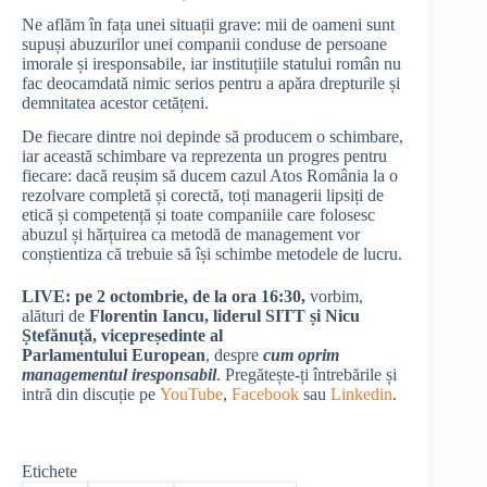
Ne aflăm în fața unei situații grave: mii de oameni sunt
supuși abuzurilor unei companii conduse de persoane
imorale și iresponsabile, iar instituțiile statului român nu
fac deocamdată nimic serios pentru a apăra drepturile și
demnitatea acestor cetățeni.
De fiecare dintre noi depinde să producem o schimbare,
iar această schimbare va reprezenta un progres pentru
fiecare: dacă reușim să ducem cazul Atos România la o
rezolvare completă și corectă, toți managerii lipsiți de
etică și competență și toate companiile care folosesc
abuzul și hărțuirea ca metodă de management vor
conștientiza că trebuie să își schimbe metodele de lucru.
LIVE: pe 2 octombrie, de la ora 16:30,
vorbim,
alături de
Florentin Iancu, liderul SITT și Nicu
Ștefănuță, vicepreședinte al
Parlamentului European
,
despre
cum oprim
managementul iresponsabil
. Pregătește-ți întrebările și
intră din discuție pe
YouTube
,
Facebook
sau
Linkedin
.
Etichete