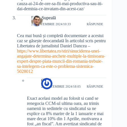
cauza-ai-24-de-ore-sa-fii-mai-productiva-sau-iti-
dai-demisia-ce-invatam-din-acest-caz/
Doru Șupeală
28 SEPTEMBRIE 2024/10:33
RĂSPUNDE
Cea mai bună și completă documentare a acestui
caz se găsește deocamdată în articolul scris pentru
Libertatea de jurnalistul Daniel Dancea –
https://www.libertatea.ro/stiri/sinuciderea-unei-
angajate-determina-anchete-multiple-la-timisoara-
expert-despre-piata-muncii-din-romania-trebuie-
sa-intelegem-ca-este-o-problema-sistemica-
5028012
Gigel
28 SEPTEMBRIE 2024/18:05
RĂSPUNDE
Exact acelasi model au folosit si cand se
renegocia CCM-ul ultima oara, au trimis
oamenii in sedintele cu sindicatul sa ne
explice ca 8% marire de la 1 ianuarie e mai
mare decat 10% din 1 Aprilie, motivarea a
fost „an fiscal”. Am avertizat sindicatul de