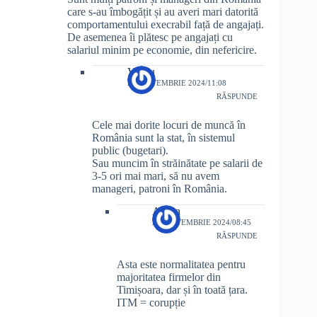
care s-au îmbogățit și au averi mari datorită
comportamentului execrabil față de angajați.
De asemenea îi plătesc pe angajați cu
salariul minim pe economie, din nefericire.
Vladu
28 SEPTEMBRIE 2024/11:08
RĂSPUNDE
Cele mai dorite locuri de muncă în
România sunt la stat, în sistemul
public (bugetari).
Sau muncim în străinătate pe salarii de
3-5 ori mai mari, să nu avem
manageri, patroni în România.
Anton
29 SEPTEMBRIE 2024/08:45
RĂSPUNDE
Asta este normalitatea pentru
majoritatea firmelor din
Timișoara, dar și în toată țara.
ITM = corupție