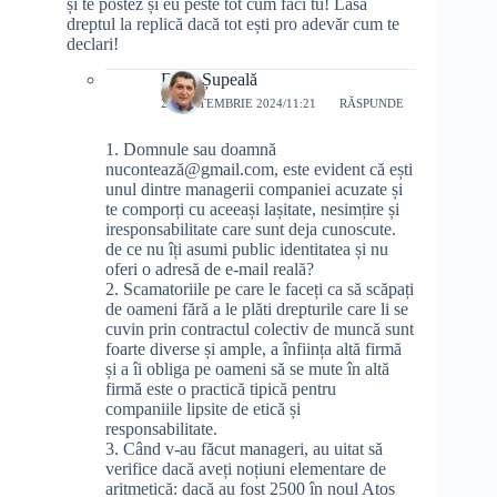
și te postez și eu peste tot cum faci tu! Lasă
dreptul la replică dacă tot ești pro adevăr cum te
declari!
Doru Șupeală
28 SEPTEMBRIE 2024/11:21
RĂSPUNDE
1. Domnule sau doamnă
nucontează@gmail.com, este evident că ești
unul dintre managerii companiei acuzate și
te comporți cu aceeași lașitate, nesimțire și
iresponsabilitate care sunt deja cunoscute.
de ce nu îți asumi public identitatea și nu
oferi o adresă de e-mail reală?
2. Scamatoriile pe care le faceți ca să scăpați
de oameni fără a le plăti drepturile care li se
cuvin prin contractul colectiv de muncă sunt
foarte diverse și ample, a înființa altă firmă
și a îi obliga pe oameni să se mute în altă
firmă este o practică tipică pentru
companiile lipsite de etică și
responsabilitate.
3. Când v-au făcut manageri, au uitat să
verifice dacă aveți noțiuni elementare de
aritmetică: dacă au fost 2500 în noul Atos