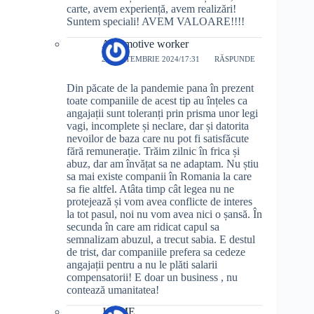
carte, avem experiență, avem realizări!
Suntem speciali! AVEM VALOARE!!!!
Automotive worker
29 SEPTEMBRIE 2024/17:31
RĂSPUNDE
Din păcate de la pandemie pana în prezent
toate companiile de acest tip au înțeles ca
angajații sunt toleranți prin prisma unor legi
vagi, incomplete și neclare, dar și datorita
nevoilor de baza care nu pot fi satisfăcute
fără remunerație. Trăim zilnic în frica și
abuz, dar am învățat sa ne adaptam. Nu știu
sa mai existe companii în Romania la care
sa fie altfel. Atâta timp cât legea nu ne
protejează și vom avea conflicte de interes
la tot pasul, noi nu vom avea nici o șansă. În
secunda în care am ridicat capul sa
semnalizam abuzul, a trecut sabia. E destul
de trist, dar companiile prefera sa cedeze
angajații pentru a nu le plăti salarii
compensatorii! E doar un business , nu
contează umanitatea!
JustME