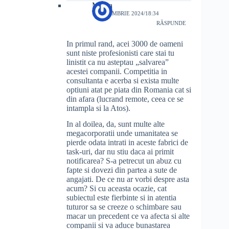
Mulea
1 OCTOMBRIE 2024/18:34
RĂSPUNDE
In primul rand, acei 3000 de oameni
sunt niste profesionisti care stai tu
linistit ca nu asteptau „salvarea”
acestei companii. Competitia in
consultanta e acerba si exista multe
optiuni atat pe piata din Romania cat si
din afara (lucrand remote, ceea ce se
intampla si la Atos).
In al doilea, da, sunt multe alte
megacorporatii unde umanitatea se
pierde odata intrati in aceste fabrici de
task-uri, dar nu stiu daca ai primit
notificarea? S-a petrecut un abuz cu
fapte si dovezi din partea a sute de
angajati. De ce nu ar vorbi despre asta
acum? Si cu aceasta ocazie, cat
subiectul este fierbinte si in atentia
tuturor sa se creeze o schimbare sau
macar un precedent ce va afecta si alte
companii si va aduce bunastarea