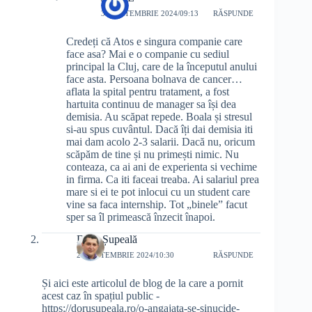
30 SEPTEMBRIE 2024/09:13
RĂSPUNDE
Credeți că Atos e singura companie care
face asa? Mai e o companie cu sediul
principal la Cluj, care de la începutul anului
face asta. Persoana bolnava de cancer…
aflata la spital pentru tratament, a fost
hartuita continuu de manager sa își dea
demisia. Au scăpat repede. Boala și stresul
si-au spus cuvântul. Dacă îți dai demisia iti
mai dam acolo 2-3 salarii. Dacă nu, oricum
scăpăm de tine și nu primești nimic. Nu
conteaza, ca ai ani de experienta si vechime
in firma. Ca iti faceai treaba. Ai salariul prea
mare si ei te pot inlocui cu un student care
vine sa faca internship. Tot „binele” facut
sper sa îl primească înzecit înapoi.
Doru Șupeală
28 SEPTEMBRIE 2024/10:30
RĂSPUNDE
Și aici este articolul de blog de la care a pornit
acest caz în spațiul public -
https://dorusupeala.ro/o-angajata-se-sinucide-