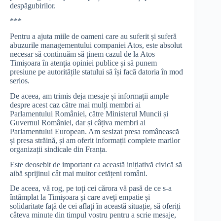
despăgubirilor.
***
Pentru a ajuta miile de oameni care au suferit și suferă
abuzurile managementului companiei Atos, este absolut
necesar să continuăm să ținem cazul de la Atos
Timișoara în atenția opiniei publice și să punem
presiune pe autoritățile statului să își facă datoria în mod
serios.
De aceea, am trimis deja mesaje și informații ample
despre acest caz către mai mulți membri ai
Parlamentului României, către Ministerul Muncii și
Guvernul României, dar și câțiva membri ai
Parlamentului European. Am sesizat presa românească
și presa străină, și am oferit informații complete marilor
organizații sindicale din Franța.
Este deosebit de important ca această inițiativă civică să
aibă sprijinul cât mai multor cetățeni români.
De aceea, vă rog, pe toți cei cărora vă pasă de ce s-a
întâmplat la Timișoara și care aveți empatie și
solidaritate față de cei aflați în această situație, să oferiți
câteva minute din timpul vostru pentru a scrie mesaje,