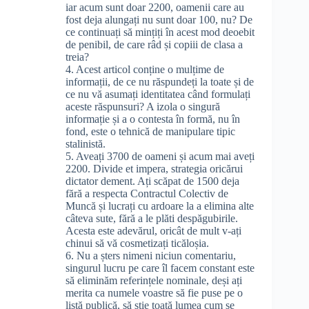
iar acum sunt doar 2200, oamenii care au
fost deja alungați nu sunt doar 100, nu? De
ce continuați să mințiți în acest mod deoebit
de penibil, de care râd și copiii de clasa a
treia?
4. Acest articol conține o mulțime de
informații, de ce nu răspundeți la toate și de
ce nu vă asumați identitatea când formulați
aceste răspunsuri? A izola o singură
informație și a o contesta în formă, nu în
fond, este o tehnică de manipulare tipic
stalinistă.
5. Aveați 3700 de oameni și acum mai aveți
2200. Divide et impera, strategia oricărui
dictator dement. Ați scăpat de 1500 deja
fără a respecta Contractul Colectiv de
Muncă și lucrați cu ardoare la a elimina alte
câteva sute, fără a le plăti despăgubirile.
Acesta este adevărul, oricât de mult v-ați
chinui să vă cosmetizați ticăloșia.
6. Nu a șters nimeni niciun comentariu,
singurul lucru pe care îl facem constant este
să eliminăm referințele nominale, deși ați
merita ca numele voastre să fie puse pe o
listă publică, să știe toată lumea cum se