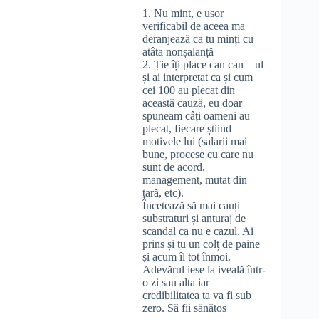
1. Nu mint, e usor
verificabil de aceea ma
deranjează ca tu minți cu
atâta nonșalanță
2. Ție îți place can can – ul
și ai interpretat ca și cum
cei 100 au plecat din
această cauză, eu doar
spuneam câți oameni au
plecat, fiecare știind
motivele lui (salarii mai
bune, procese cu care nu
sunt de acord,
management, mutat din
țară, etc).
Încetează să mai cauți
substraturi și anturaj de
scandal ca nu e cazul. Ai
prins și tu un colț de paine
și acum îl tot înmoi.
Adevărul iese la iveală într-
o zi sau alta iar
credibilitatea ta va fi sub
zero. Să fii sănătos