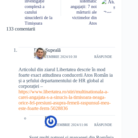
investigație
sistematic
complexă a
angajații: 7 noi
cazului
mărturii ale
sinuciderii de la
victimelor din
Timișoara
Atos
133 comentarii
Doru Șupeală
28 SEPTEMBRIE 2024/10:30
RĂSPUNDE
Articolul din ziarul Libertatea descrie în mod
foarte exact atitudinea conducerii Atos Român ia
și a șefului departamentului de HR global al
corporației –
https://www.libertatea.ro/stiri/multinationala-a-
carei-angajata-s-a-sinucis-la-timisoara-neaga-
orice-fel-presiuni-asupra-femeii-raspunsul-meu-
este-foarte-ferm-5028836
Doru
28 SEPTEMBRIE 2024/11:06
RĂSPUNDE
Sunt mulți patroni și manageri din România