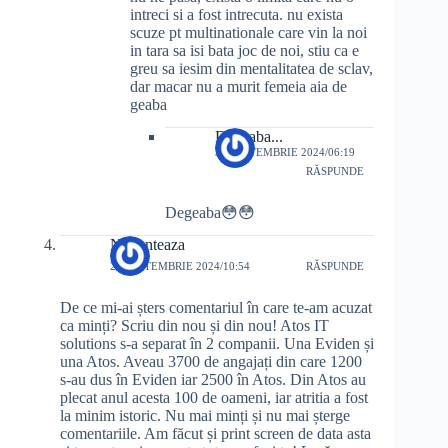
intreci si a fost intrecuta. nu exista
scuze pt multinationale care vin la noi
in tara sa isi bata joc de noi, stiu ca e
greu sa iesim din mentalitatea de sclav,
dar macar nu a murit femeia aia de
geaba
Degeaba...
30 SEPTEMBRIE 2024/06:19
RĂSPUNDE
Degeaba😳😳
Nuconteaza
28 SEPTEMBRIE 2024/10:54
RĂSPUNDE
De ce mi-ai șters comentariul în care te-am acuzat
ca minți? Scriu din nou și din nou! Atos IT
solutions s-a separat în 2 companii. Una Eviden și
una Atos. Aveau 3700 de angajați din care 1200
s-au dus în Eviden iar 2500 în Atos. Din Atos au
plecat anul acesta 100 de oameni, iar atritia a fost
la minim istoric. Nu mai minți și nu mai șterge
comentariile. Am făcut și print screen de data asta