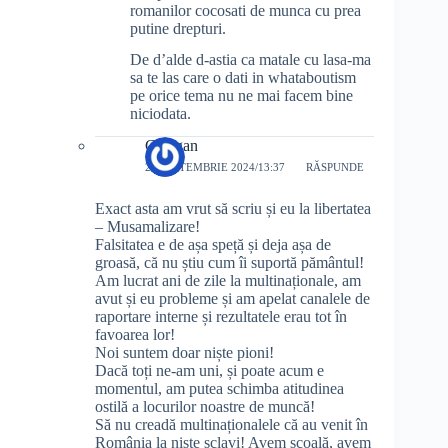
romanilor cocosati de munca cu prea
putine drepturi.
De d’alde d-astia ca matale cu lasa-ma
sa te las care o dati in whataboutism
pe orice tema nu ne mai facem bine
niciodata.
Claugan
29 SEPTEMBRIE 2024/13:37
RĂSPUNDE
Exact asta am vrut să scriu și eu la libertatea
– Musamalizare!
Falsitatea e de așa speță și deja așa de
groasă, că nu știu cum îi suportă pământul!
Am lucrat ani de zile la multinaționale, am
avut și eu probleme și am apelat canalele de
raportare interne și rezultatele erau tot în
favoarea lor!
Noi suntem doar niște pioni!
Dacă toți ne-am uni, și poate acum e
momentul, am putea schimba atitudinea
ostilă a locurilor noastre de muncă!
Să nu creadă multinaționalele că au venit în
România la niște sclavi! Avem școală, avem