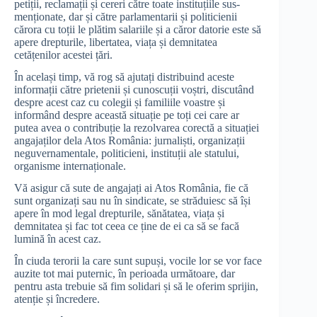
petiții, reclamații și cereri către toate instituțiile sus-
menționate, dar și către parlamentarii și politicienii
cărora cu toții le plătim salariile și a căror datorie este să
apere drepturile, libertatea, viața și demnitatea
cetățenilor acestei țări.
În același timp, vă rog să ajutați distribuind aceste
informații către prietenii și cunoscuții voștri, discutând
despre acest caz cu colegii și familiile voastre și
informând despre această situație pe toți cei care ar
putea avea o contribuție la rezolvarea corectă a situației
angajaților dela Atos România: jurnaliști, organizații
neguvernamentale, politicieni, instituții ale statului,
organisme internaționale.
Vă asigur că sute de angajați ai Atos România, fie că
sunt organizați sau nu în sindicate, se străduiesc să își
apere în mod legal drepturile, sănătatea, viața și
demnitatea și fac tot ceea ce ține de ei ca să se facă
lumină în acest caz.
În ciuda terorii la care sunt supuși, vocile lor se vor face
auzite tot mai puternic, în perioada următoare, dar
pentru asta trebuie să fim solidari și să le oferim sprijin,
atenție și încredere.