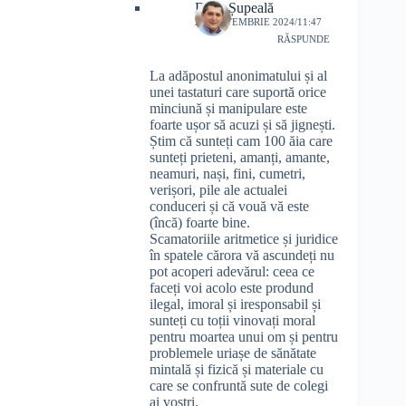
Doru Șupeală
28 SEPTEMBRIE 2024/11:47
RĂSPUNDE
La adăpostul anonimatului și al
unei tastaturi care suportă orice
minciună și manipulare este
foarte ușor să acuzi și să jignești.
Știm că sunteți cam 100 ăia care
sunteți prieteni, amanți, amante,
neamuri, nași, fini, cumetri,
verișori, pile ale actualei
conduceri și că vouă vă este
(încă) foarte bine.
Scamatoriile aritmetice și juridice
în spatele cărora vă ascundeți nu
pot acoperi adevărul: ceea ce
faceți voi acolo este prodund
ilegal, imoral și iresponsabil și
sunteți cu toții vinovați moral
pentru moartea unui om și pentru
problemele uriașe de sănătate
mintală și fizică și materiale cu
care se confruntă sute de colegi
ai voștri.