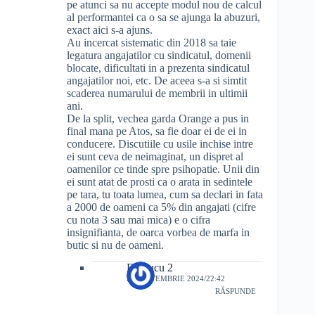
pe atunci sa nu accepte modul nou de calcul
al performantei ca o sa se ajunga la abuzuri,
exact aici s-a ajuns.
Au incercat sistematic din 2018 sa taie
legatura angajatilor cu sindicatul, domenii
blocate, dificultati in a prezenta sindicatul
angajatilor noi, etc. De aceea s-a si simtit
scaderea numarului de membrii in ultimii
ani.
De la split, vechea garda Orange a pus in
final mana pe Atos, sa fie doar ei de ei in
conducere. Discutiile cu usile inchise intre
ei sunt ceva de neimaginat, un dispret al
oamenilor ce tinde spre psihopatie. Unii din
ei sunt atat de prosti ca o arata in sedintele
pe tara, tu toata lumea, cum sa declari in fata
a 2000 de oameni ca 5% din angajati (cifre
cu nota 3 sau mai mica) e o cifra
insignifianta, de oarca vorbea de marfa in
butic si nu de oameni.
Dr.Cucu 2
28 SEPTEMBRIE 2024/22:42
RĂSPUNDE