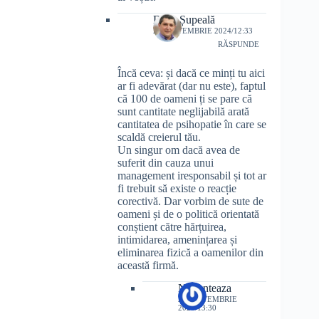
Doru Șupeală
28 SEPTEMBRIE 2024/12:33
RĂSPUNDE
Încă ceva: și dacă ce minți tu aici
ar fi adevărat (dar nu este), faptul
că 100 de oameni ți se pare că
sunt cantitate neglijabilă arată
cantitatea de psihopatie în care se
scaldă creierul tău.
Un singur om dacă avea de
suferit din cauza unui
management iresponsabil și tot ar
fi trebuit să existe o reacție
corectivă. Dar vorbim de sute de
oameni și de o politică orientată
conștient către hărțuirea,
intimidarea, amenințarea și
eliminarea fizică a oamenilor din
această firmă.
Nuconteaza
28 SEPTEMBRIE
2024/13:30