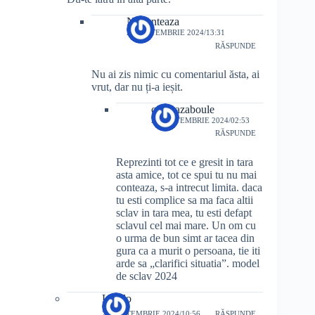
Nuconteaza
28 SEPTEMBRIE 2024/13:31
RĂSPUNDE
Nu ai zis nimic cu comentariul ăsta, ai
vrut, dar nu ți-a ieșit.
conteazaboule
29 SEPTEMBRIE 2024/02:53
RĂSPUNDE
Reprezinti tot ce e gresit in tara
asta amice, tot ce spui tu nu mai
conteaza, s-a intrecut limita. daca
tu esti complice sa ma faca altii
sclav in tara mea, tu esti defapt
sclavul cel mai mare. Un om cu
o urma de bun simt ar tacea din
gura ca a murit o persoana, tie iti
arde sa „clarifici situatia”. model
de sclav 2024
Laszlo
29 SEPTEMBRIE 2024/10:56
RĂSPUNDE