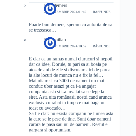
Bun demers
29 SEPTEMBRIE 2024/01:42
RĂSPUNDE
Foarte bun demers, speram ca autoritatile sa
se trezeasca…
Maximilian
29 SEPTEMBRIE 2024/10:52
RĂSPUNDE
E clar ca au ramas numai ciurucuri si nepoti,
dar ca idee, Dorule, tu pari sa ai boala pe
atos de ani de zile si discutam aici de parca
la alte locuri de munca nu e fix la fel…
Mai uitam si ca 3000 de oameni nu mai
conduc uber astazi pt ca i-a angajat
compania asta si i-a invatat sa se lege la
siret. Asta uita românasii nostri cand arunca
exclusiv cu rahat in timp ce mai baga un
toast cu avocado…
Sa fie clar: nu exista companii pe lumea asta
la care se le pese de tine. Sunt doar oameni
carora le pasa sau nu de oameni. Restul e
gargara si oportunism.