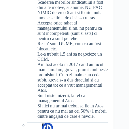
Scaderea mebrilor sindicatului a fost
din alte motive, si anume, NU FAC
NIMIC de vreo 6 ani si foarte multa
lume e scitirita de ei si s-a retras.
Accepta orice rahat al
managementului si nu, nu pentru ca
sunt incompetenti (sunt si asta) ci
pentru ca sunt pe felie!
Restu’ sunt DUME, cum ca au fost
blocati etc.
Le-a trebuit 1,5 ani sa negocieze un
CCM.
Am fost acolo in 2017 cand au facut
mare tam-tam, greva , promisiuni peste
promisiuni. Cu o zi inainte au cedat
subit, greva s- a dus dracului si au
acceptat tot ce a vrut managementul
Atos.
Sunt niste mizerii, la fel ca
managementul Atos.
Si nici nu ar mai trebui sa fie in Atos
pentru ca nu mai au cei 50%+1 mebrii
dintre angajati de care e nevoie.
Dani