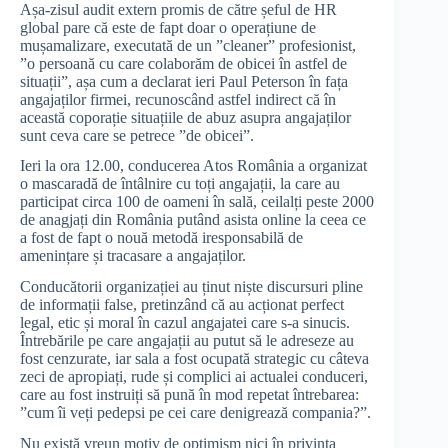
Așa-zisul audit extern promis de către șeful de HR
global pare că este de fapt doar o operațiune de
mușamalizare, executată de un ”cleaner” profesionist,
”o persoană cu care colaborăm de obicei în astfel de
situații”, așa cum a declarat ieri Paul Peterson în fața
angajaților firmei, recunoscând astfel indirect că în
această coporație situațiile de abuz asupra angajaților
sunt ceva care se petrece ”de obicei”.
Ieri la ora 12.00, conducerea Atos România a organizat
o mascaradă de întâlnire cu toți angajații, la care au
participat circa 100 de oameni în sală, ceilalți peste 2000
de anagjați din România putând asista online la ceea ce
a fost de fapt o nouă metodă iresponsabilă de
amenințare și tracasare a angajaților.
Conducătorii organizației au ținut niște discursuri pline
de informații false, pretinzând că au acționat perfect
legal, etic și moral în cazul angajatei care s-a sinucis.
Întrebările pe care angajații au putut să le adreseze au
fost cenzurate, iar sala a fost ocupată strategic cu câteva
zeci de apropiați, rude și complici ai actualei conduceri,
care au fost instruiți să pună în mod repetat întrebarea:
”cum îi veți pedepsi pe cei care denigrează compania?”.
Nu există vreun motiv de optimism nici în privința