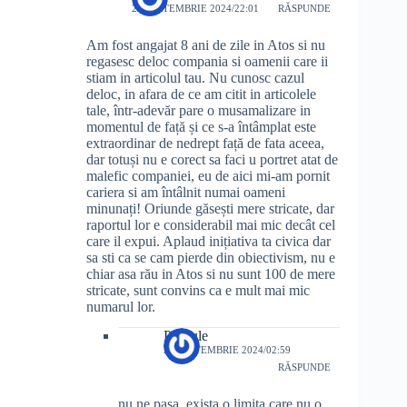
28 SEPTEMBRIE 2024/22:01
RĂSPUNDE
Am fost angajat 8 ani de zile in Atos si nu
regasesc deloc compania si oamenii care ii
stiam in articolul tau. Nu cunosc cazul
deloc, in afara de ce am citit in articolele
tale, într-adevăr pare o musamalizare in
momentul de față și ce s-a întâmplat este
extraordinar de nedrept față de fata aceea,
dar totuși nu e corect sa faci u portret atat de
malefic companiei, eu de aici mi-am pornit
cariera si am întâlnit numai oameni
minunați! Oriunde găsești mere stricate, dar
raportul lor e considerabil mai mic decât cel
care il expui. Aplaud inițiativa ta civica dar
sa sti ca se cam pierde din obiectivism, nu e
chiar asa rău in Atos si nu sunt 100 de mere
stricate, sunt convins ca e mult mai mic
numarul lor.
Printule
29 SEPTEMBRIE 2024/02:59
RĂSPUNDE
nu ne pasa, exista o limita care nu o