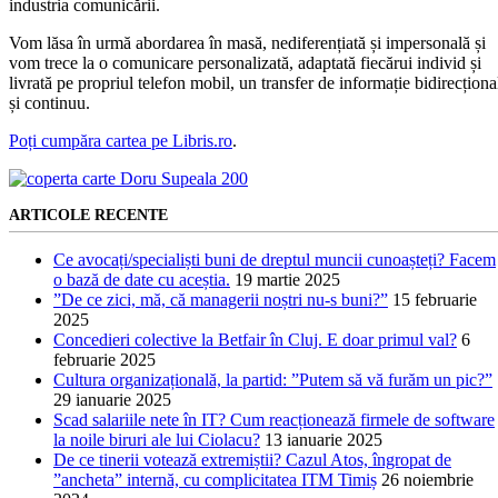
industria comunicării.
Vom lăsa în urmă abordarea în masă, nediferențiată și impersonală și
vom trece la o comunicare personalizată, adaptată fiecărui individ și
livrată pe propriul telefon mobil, un transfer de informație bidirecționa
și continuu.
Poți cumpăra cartea pe Libris.ro
.
ARTICOLE RECENTE
Ce avocați/specialiști buni de dreptul muncii cunoașteți? Facem
o bază de date cu aceștia.
19 martie 2025
”De ce zici, mă, că managerii noștri nu-s buni?”
15 februarie
2025
Concedieri colective la Betfair în Cluj. E doar primul val?
6
februarie 2025
Cultura organizațională, la partid: ”Putem să vă furăm un pic?”
29 ianuarie 2025
Scad salariile nete în IT? Cum reacționează firmele de software
la noile biruri ale lui Ciolacu?
13 ianuarie 2025
De ce tinerii votează extremiștii? Cazul Atos, îngropat de
”ancheta” internă, cu complicitatea ITM Timiș
26 noiembrie