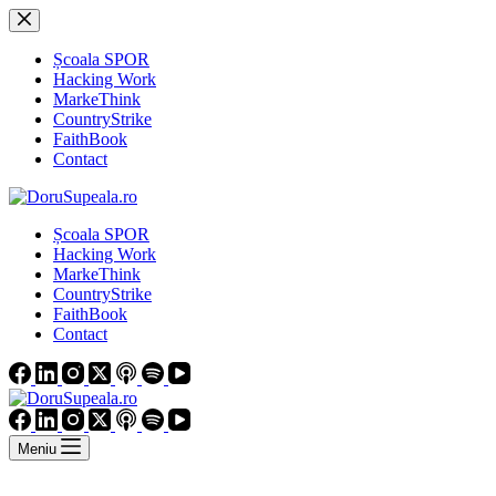
Sari
la
conținut
Școala SPOR
Hacking Work
MarkeThink
CountryStrike
FaithBook
Contact
Școala SPOR
Hacking Work
MarkeThink
CountryStrike
FaithBook
Contact
Meniu