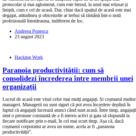
protocolar și mai aglomerat, cum este biroul, la unul mai relaxat și
liniștit, cum e cel de acasă. Dar, chiar dacă spațiul de acasă este mai
degajat, atitudinea și obiceiurile ar trebui să rămână într-o notă
profesională întotdeauna, indiferent de loc.
Andreea Popescu
23 august 2023
Hacking Work
Paranoia productivității: cum să
consolidezi încrederea între membrii unei
organizații
Lucrul de acasă este visul celor mai mulți angajați. Și coșmarul multor
manageri. Managerii nu sunt siguri că pot avea încredere deplină în
faptul că angajații lucrează atunci când sunt acasă. Între timp, angajați
simt o presiune constantă de a fi mereu activi și gata să răspundă la
fiecare notificare prin e-mail, în cel mai scurt timp. Așa că, dacă
coșmarul corporatist ar avea un nume, acela ar fi „paranoia
productivității”.