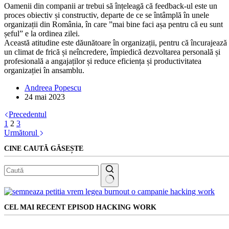
Oamenii din companii ar trebui să înțeleagă că feedback-ul este un
proces obiectiv și constructiv, departe de ce se întâmplă în unele
organizații din România, în care ”mai bine faci așa pentru că eu sunt
șeful” e la ordinea zilei.
Această atitudine este dăunătoare în organizații, pentru că încurajează
un climat de frică și neîncredere, împiedică dezvoltarea personală și
profesională a angajaților și reduce eficiența și productivitatea
organizației în ansamblu.
Andreea Popescu
24 mai 2023
Precedentul
1
2
3
Următorul
CINE CAUTĂ GĂSEȘTE
Niciun
rezultat
CEL MAI RECENT EPISOD HACKING WORK