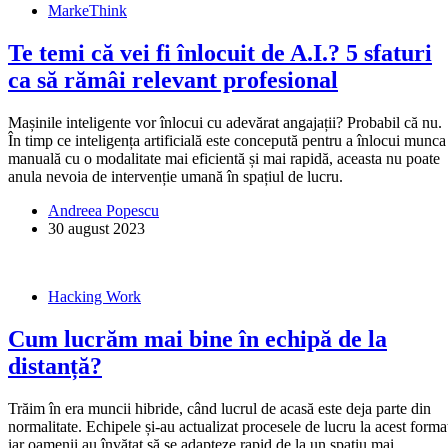
MarkeThink
Te temi că vei fi înlocuit de A.I.? 5 sfaturi
ca să rămâi relevant profesional
Mașinile inteligente vor înlocui cu adevărat angajații? Probabil că nu.
În timp ce inteligența artificială este concepută pentru a înlocui munca
manuală cu o modalitate mai eficientă și mai rapidă, aceasta nu poate
anula nevoia de intervenție umană în spațiul de lucru.
Andreea Popescu
30 august 2023
Hacking Work
Cum lucrăm mai bine în echipă de la
distanță?
Trăim în era muncii hibride, când lucrul de acasă este deja parte din
normalitate. Echipele și-au actualizat procesele de lucru la acest forma
iar oamenii au învățat să se adapteze rapid de la un spațiu mai