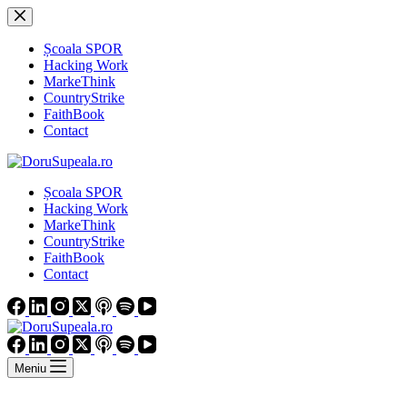
Sari
la
conținut
Școala SPOR
Hacking Work
MarkeThink
CountryStrike
FaithBook
Contact
Școala SPOR
Hacking Work
MarkeThink
CountryStrike
FaithBook
Contact
Meniu