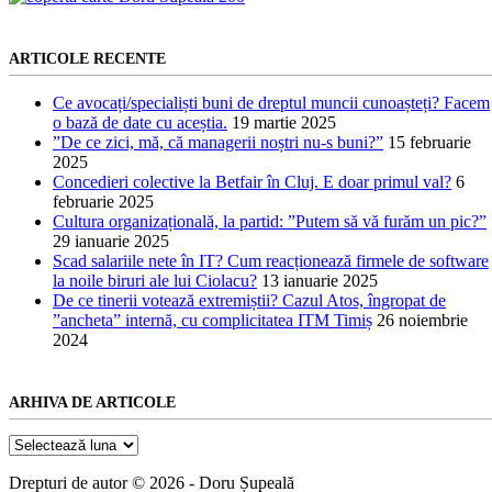
ARTICOLE RECENTE
Ce avocați/specialiști buni de dreptul muncii cunoașteți? Facem
o bază de date cu aceștia.
19 martie 2025
”De ce zici, mă, că managerii noștri nu-s buni?”
15 februarie
2025
Concedieri colective la Betfair în Cluj. E doar primul val?
6
februarie 2025
Cultura organizațională, la partid: ”Putem să vă furăm un pic?”
29 ianuarie 2025
Scad salariile nete în IT? Cum reacționează firmele de software
la noile biruri ale lui Ciolacu?
13 ianuarie 2025
De ce tinerii votează extremiștii? Cazul Atos, îngropat de
”ancheta” internă, cu complicitatea ITM Timiș
26 noiembrie
2024
ARHIVA DE ARTICOLE
Arhiva
de
articole
Drepturi de autor © 2026 - Doru Șupeală