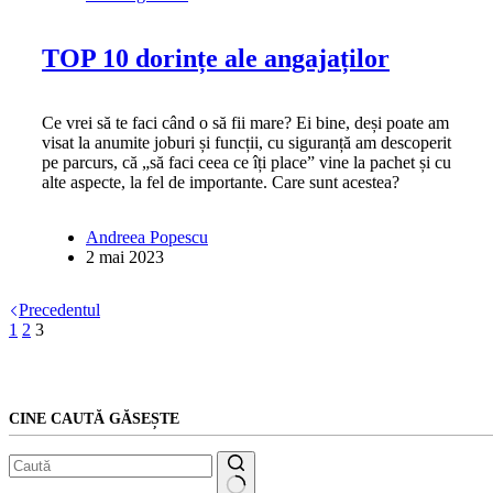
TOP 10 dorințe ale angajaților
Ce vrei să te faci când o să fii mare? Ei bine, deși poate am
visat la anumite joburi și funcții, cu siguranță am descoperit
pe parcurs, că „să faci ceea ce îți place” vine la pachet și cu
alte aspecte, la fel de importante. Care sunt acestea?
Andreea Popescu
2 mai 2023
Precedentul
1
2
3
CINE CAUTĂ GĂSEȘTE