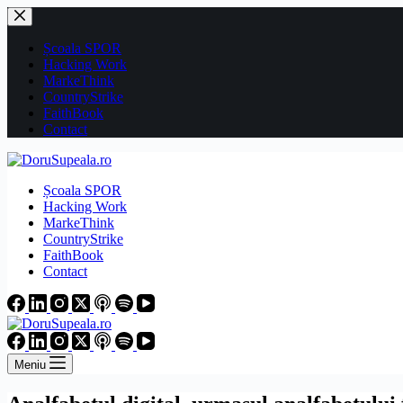
Sari
la
conținut
Școala SPOR
Hacking Work
MarkeThink
CountryStrike
FaithBook
Contact
Școala SPOR
Hacking Work
MarkeThink
CountryStrike
FaithBook
Contact
Meniu