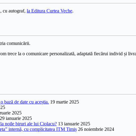
, cu autograf,
la Editura Curtea Veche
.
ria comunicării.
 trece la o comunicare personalizată, adaptată fiecărui individ și livrat
o bază de date cu aceștia.
19 martie 2025
025
ruarie 2025
29 ianuarie 2025
a noile biruri ale lui Ciolacu?
13 ianuarie 2025
heta” internă, cu complicitatea ITM Timiș
26 noiembrie 2024