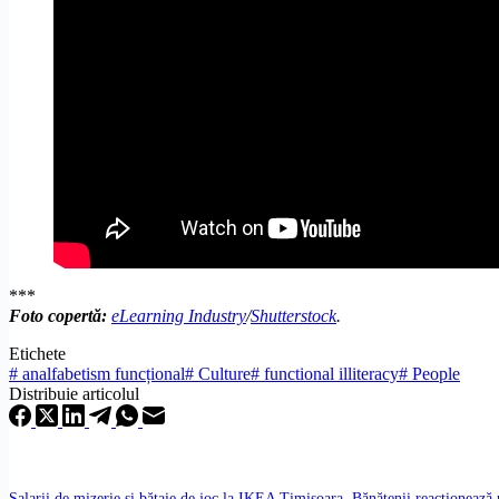
***
Foto copertă:
eLearning Industry
/
Shutterstock
.
Etichete
#
analfabetism funcțional
#
Culture
#
functional illiteracy
#
People
Distribuie articolul
Salarii de mizerie și bătaie de joc la IKEA Timișoara. Bănățenii reacționează