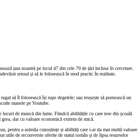
lasează țara noastră pe locul 47 din cele 79 de țări incluse în cercetare.
devărat sensul și să le folosească în mod practic în realitate.
 rugat să îl folosească își rupe degetele; sau reușește să pornească un
 asculte manele pe Youtube.
te locuri de muncă din lume. Fiindcă abilitățile cu care iese din școală
ral grea, dar cu valoare economică extrem de mică.
nuu, pentru a asimila cunoștințe și abilități care i-ar da mai multă valoare
t utile de reconversie oferite de statul român și de lipsa resurselor