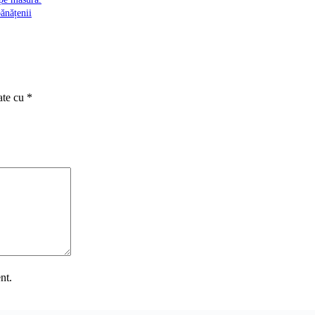
ănățenii
ate cu
*
nt.