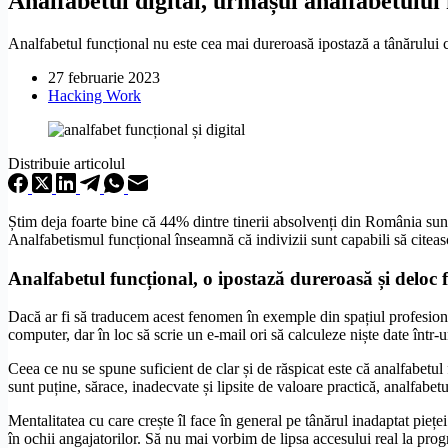
Analfabetul digital, urmașul analfabetului 
Analfabetul funcțional nu este cea mai dureroasă ipostază a tânărului 
27 februarie 2023
Hacking Work
Distribuie articolul
Știm deja foarte bine că 44% dintre tinerii absolvenți din România sun
Analfabetismul funcțional înseamnă că indivizii sunt capabili să citească
Analfabetul funcțional, o ipostază dureroasă și deloc f
Dacă ar fi să traducem acest fenomen în exemple din spațiul profesional,
computer, dar în loc să scrie un e-mail ori să calculeze niște date într
Ceea ce nu se spune suficient de clar și de răspicat este că analfabetul
sunt puține, sărace, inadecvate și lipsite de valoare practică, analfab
Mentalitatea cu care crește îl face în general pe tânărul inadaptat pieței
în ochii angajatorilor. Să nu mai vorbim de lipsa accesului real la prog