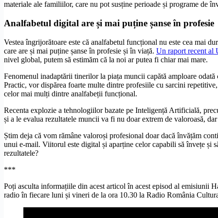
materiale ale familiilor, care nu pot susține perioade și programe de în
Analfabetul digital are și mai puține șanse în profesie
Vestea îngrijorătoare este că analfabetul funcțional nu este cea mai du
care are și mai puține șanse în profesie și în viață.
Un raport recent a
nivel global, putem să estimăm că la noi ar putea fi chiar mai mare.
Fenomenul inadaptării tinerilor la piața muncii capătă amploare odată cu 
Practic, vor dispărea foarte multe dintre profesiile cu sarcini repetitiv
celor mai mulți dintre analfabeții funcțional.
Recenta explozie a tehnologiilor bazate pe Inteligență Artificială, pr
și a le evalua rezultatele muncii va fi nu doar extrem de valoroasă, dar
Știm deja că vom rămâne valoroși profesional doar dacă învățăm continuu
unui e-mail. Viitorul este digital și aparține celor capabili să învețe și 
rezultatele?
***
Poți asculta informațiile din acest articol în acest episod al emisiuni
radio în fiecare luni și vineri de la ora 10.30 la Radio România Cultura