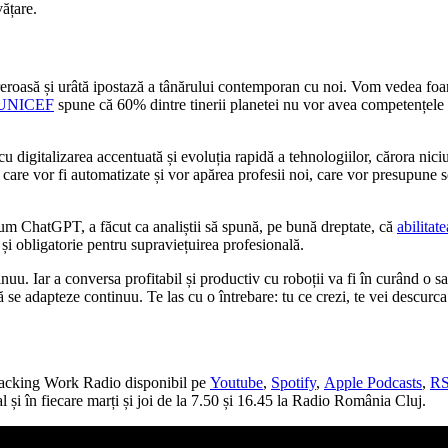
vățare.
reroasă și urâtă ipostază a tânărului contemporan cu noi. Vom vedea foar
l UNICEF
spune că 60% dintre tinerii planetei nu vor avea competențele c
digitalizarea accentuată și evoluția rapidă a tehnologiilor, cărora niciun
e, care vor fi automatizate și vor apărea profesii noi, care vor presupune s
ecum ChatGPT, a făcut ca analiștii să spună, pe bună dreptate, că
abilitat
 și obligatorie pentru supraviețuirea profesională.
. Iar a conversa profitabil și productiv cu roboții va fi în curând o sa
să se adapteze continuu. Te las cu o întrebare: tu ce crezi, te vei descurca
i Hacking Work Radio disponibil pe
Youtube
,
Spotify
,
Apple Podcasts
,
R
l și în fiecare marți și joi de la 7.50 și 16.45 la Radio România Cluj.