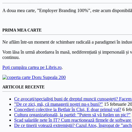
A doua mea carte, ”Employer Branding 100%”, este acum disponibilă
PRIMA MEA CARTE
Ne aflăm într-un moment de schimbare radicală a paradigmei în indust
Vom lăsa în urmă abordarea în masă, nediferențiată și impersonală și vom
continuu.
Poți cumpăra cartea pe Libris.ro
.
ARTICOLE RECENTE
Ce avocați/specialiști buni de dreptul muncii cunoașteți? Facem 
”De ce zici, mă, că managerii noștri nu-s buni?”
15 februarie 2
Concedieri colective la Betfair în Cluj. E doar primul val?
6 feb
Cultura organizațională, la partid: ”Putem să vă furăm un pic?”
Scad salariile nete în IT? Cum reacționează firmele de software l
De ce tinerii votează extremiștii? Cazul Atos, îngropat de ”anc