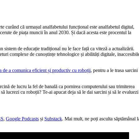
te curând că urmașul analfabetului funcțional este analfabetul digital,
erute de piața muncii în anul 2030. Și dacă acesta este procentul la
 sistem de educație tradițional nu le face față ca viteză a actualizării.
eturi complexe de cunoștințe tehnologice și abilități digitale, inaccesibil
ea de a comunica eficient și productiv cu roboții
, pentru a le trasa sarcini
rcină de lucru la fel de banală ca pornirea computerului sau trimiterea
 să lucrezi cu roboții? Te-ai apucat deja să le dai sarcini și să le evaluezi
SS
,
Google Podcasts
și
Substack
. Mai mult, ne poți asculta săptămânal l