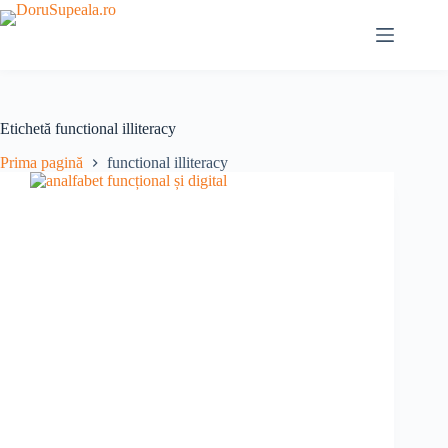
Sari
la
conținut
Etichetă
functional illiteracy
Prima pagină
functional illiteracy