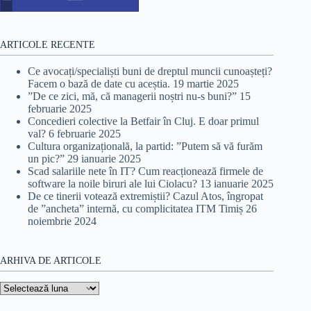
ARTICOLE RECENTE
Ce avocați/specialiști buni de dreptul muncii cunoașteți?
Facem o bază de date cu aceștia.
19 martie 2025
”De ce zici, mă, că managerii noștri nu-s buni?”
15
februarie 2025
Concedieri colective la Betfair în Cluj. E doar primul
val?
6 februarie 2025
Cultura organizațională, la partid: ”Putem să vă furăm
un pic?”
29 ianuarie 2025
Scad salariile nete în IT? Cum reacționează firmele de
software la noile biruri ale lui Ciolacu?
13 ianuarie 2025
De ce tinerii votează extremiștii? Cazul Atos, îngropat
de ”ancheta” internă, cu complicitatea ITM Timiș
26
noiembrie 2024
ARHIVA DE ARTICOLE
Arhiva
de
articole