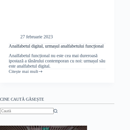
27 februarie 2023
Analfabetul digital, urmașul analfabetului funcțional
Analfabetul funcțional nu este cea mai dureroasă
ipostază a tânărului contemporan cu noi: urmașul său
este analfabetul digital.
Citește mai mult
Analfabetul
digital,
urmașul
analfabetului
funcțional
CINE CAUTĂ GĂSEȘTE
Niciun
rezultat