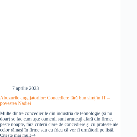
claritate
7 aprilie 2023
Abuzurile angajatorilor: Concediere fără bun simț în IT –
povestea Nadiei
Multe dintre concedierile din industria de tehnologie (și nu
doar) se fac cam așa: oamenii sunt aruncați afară din firme,
peste noapte, fără criterii clare de concediere și cu proteste ale
celor rămași în firme sau cu frica că vor fi următorii pe listă.
Citește mai mult