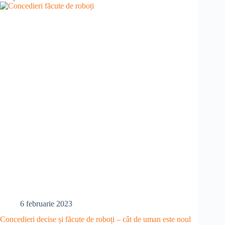
Abuzurile
angajatorilor:
Concediere
fără
bun
simț
în
IT
–
povestea
Nadiei
6 februarie 2023
Concedieri decise și făcute de roboți – cât de uman este noul