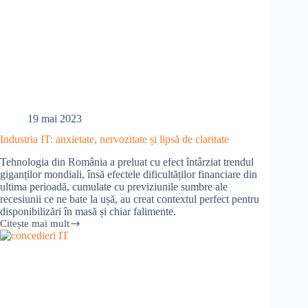
19 mai 2023
Industria IT: anxietate, nervozitate și lipsă de claritate
Tehnologia din România a preluat cu efect întârziat trendul
giganților mondiali, însă efectele dificultăților financiare din
ultima perioadă, cumulate cu previziunile sumbre ale
recesiunii ce ne bate la ușă, au creat contextul perfect pentru
disponibilizări în masă și chiar falimente.
Citește mai mult
Industria
IT:
anxietate,
nervozitate
și
lipsă
de