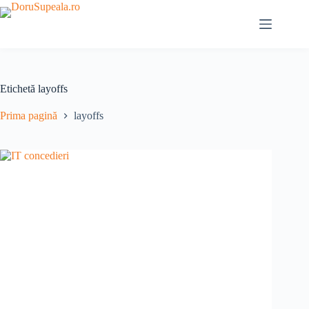
Sari
la
conținut
Etichetă
layoffs
Prima pagină
layoffs