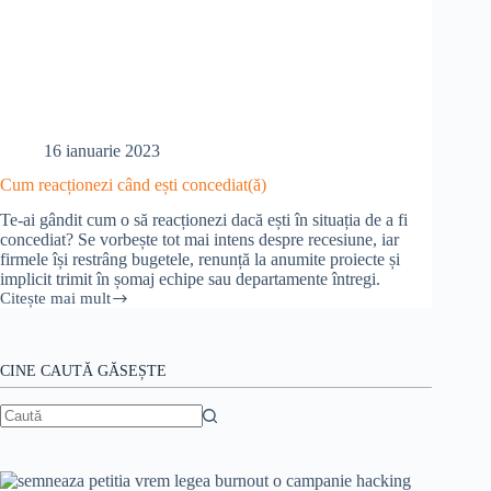
16 ianuarie 2023
Cum reacționezi când ești concediat(ă)
Te-ai gândit cum o să reacționezi dacă ești în situația de a fi
concediat? Se vorbește tot mai intens despre recesiune, iar
firmele își restrâng bugetele, renunță la anumite proiecte și
implicit trimit în șomaj echipe sau departamente întregi.
Citește mai mult
Cum
reacționezi
când
ești
CINE CAUTĂ GĂSEȘTE
concediat(ă)
Niciun
rezultat