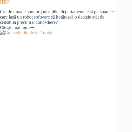
HR?
Cât de umane sunt organizațiile, departamentele și persoanele
care lasă un robot software să hotărască o decizie atât de
sensibilă precum o concediere?
Citește mai mult
Concedieri
decise
și
făcute
de
roboți
–
cât
de
uman
este
noul
HR?