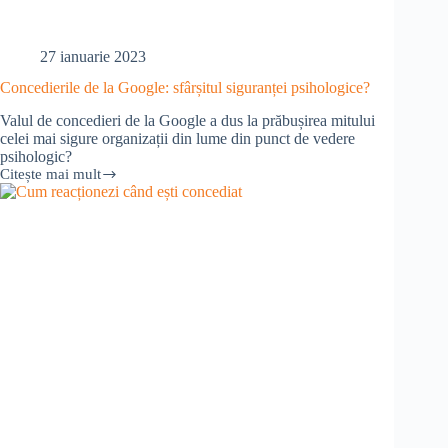
27 ianuarie 2023
Concedierile de la Google: sfârșitul siguranței psihologice?
Valul de concedieri de la Google a dus la prăbușirea mitului
celei mai sigure organizații din lume din punct de vedere
psihologic?
Citește mai mult
Concedierile
de
la
Google:
sfârșitul
siguranței
psihologice?