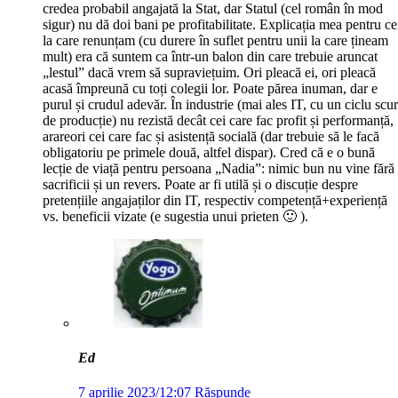
credea probabil angajată la Stat, dar Statul (cel român în mod
sigur) nu dă doi bani pe profitabilitate. Explicația mea pentru ce
la care renunțam (cu durere în suflet pentru unii la care țineam
mult) era că suntem ca într-un balon din care trebuie aruncat
„lestul” dacă vrem să supraviețuim. Ori pleacă ei, ori pleacă
acasă împreună cu toți colegii lor. Poate părea inuman, dar e
purul și crudul adevăr. În industrie (mai ales IT, cu un ciclu scur
de producție) nu rezistă decât cei care fac profit și performanță,
arareori cei care fac și asistență socială (dar trebuie să le facă
obligatoriu pe primele două, altfel dispar). Cred că e o bună
lecție de viață pentru persoana „Nadia”: nimic bun nu vine fără
sacrificii și un revers. Poate ar fi utilă și o discuție despre
pretențiile angajaților din IT, respectiv competență+experiență
vs. beneficii vizate (e sugestia unui prieten 🙂 ).
Ed
7 aprilie 2023/12:07
Răspunde