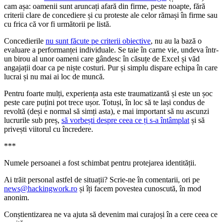
cam așa: oamenii sunt aruncați afară din firme, peste noapte, fără
criterii clare de concediere și cu proteste ale celor rămași în firme sau
cu frica că vor fi următorii pe listă.
Concedierile
nu sunt făcute pe criterii obiective
, nu au la bază o
evaluare a performanței individuale. Se taie în carne vie, undeva într-
un birou al unor oameni care gândesc în căsuțe de Excel și văd
angajații doar ca pe niște costuri. Pur și simplu dispare echipa în care
lucrai și nu mai ai loc de muncă.
Pentru foarte mulți, experiența asta este traumatizantă și este un șoc
peste care puțini pot trece ușor. Totuși, în loc să te lași condus de
revoltă (deși e normal să simți asta), e mai important să nu ascunzi
lucrurile sub preș,
să vorbești despre ceea ce ți s-a întâmplat
și să
privești viitorul cu încredere.
***
Numele persoanei a fost schimbat pentru protejarea identității.
Ai trăit personal astfel de situații? Scrie-ne în comentarii, ori pe
news@hackingwork.ro
și îți facem povestea cunoscută, în mod
anonim.
Conștientizarea ne va ajuta să devenim mai curajoși în a cere ceea ce