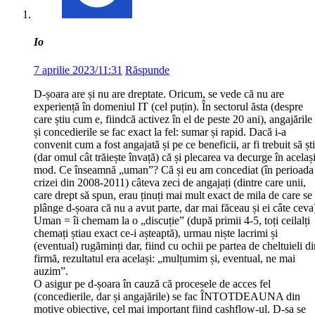
Io
7 aprilie 2023/11:31
Răspunde
D-șoara are și nu are dreptate. Oricum, se vede că nu are
experiență în domeniul IT (cel puțin). În sectorul ăsta (despre
care știu cum e, fiindcă activez în el de peste 20 ani), angajările
și concedierile se fac exact la fel: sumar și rapid. Dacă i-a
convenit cum a fost angajată și pe ce beneficii, ar fi trebuit să șt
(dar omul cât trăiește învață) că și plecarea va decurge în acelaș
mod. Ce înseamnă „uman”? Că și eu am concediat (în perioada
crizei din 2008-2011) câteva zeci de angajați (dintre care unii,
care drept să spun, erau ținuți mai mult exact de mila de care se
plânge d-șoara că nu a avut parte, dar mai făceau și ei câte ceva
Uman = îi chemam la o „discuție” (după primii 4-5, toți ceilalți
chemați știau exact ce-i așteaptă), urmau niște lacrimi și
(eventual) rugăminți dar, fiind cu ochii pe partea de cheltuieli d
firmă, rezultatul era același: „mulțumim și, eventual, ne mai
auzim”.
O asigur pe d-șoara în cauză că procesele de acces fel
(concedierile, dar și angajările) se fac ÎNTOTDEAUNA din
motive obiective, cel mai important fiind cashflow-ul. D-sa se