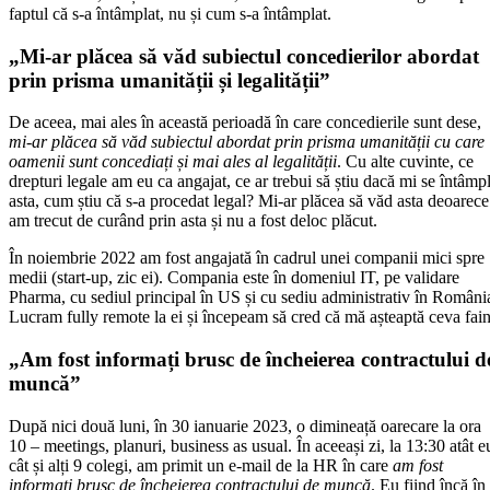
faptul că s-a întâmplat, nu și cum s-a întâmplat.
„Mi-ar plăcea să văd subiectul concedierilor abordat
prin prisma umanității și legalității”
De aceea, mai ales în această perioadă în care concedierile sunt dese,
mi-ar plăcea să văd subiectul abordat prin prisma umanității cu care
oamenii sunt concediați
și mai ales al legalității
. Cu alte cuvinte, ce
drepturi legale am eu ca angajat, ce ar trebui să știu dacă mi se întâmp
asta, cum știu că s-a procedat legal? Mi-ar plăcea să văd asta deoarece
am trecut de curând prin asta și nu a fost deloc plăcut.
În noiembrie 2022 am fost angajată în cadrul unei companii mici spre
medii (start-up, zic ei). Compania este în domeniul IT, pe validare
Pharma, cu sediul principal în US și cu sediu administrativ în Români
Lucram fully remote la ei și începeam să cred că mă așteaptă ceva fain
„Am fost informați brusc de încheierea contractului d
muncă”
După nici două luni, în 30 ianuarie 2023, o dimineață oarecare la ora
10 – meetings, planuri, business as usual. În aceeași zi, la 13:30 atât e
cât și alți 9 colegi, am primit un e-mail de la HR în care
am fost
informați brusc de încheierea contractului de muncă
. Eu fiind încă în