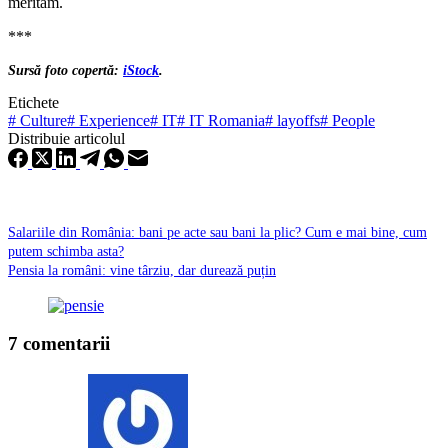
merităm.
***
Sursă foto copertă:
iStock
.
Etichete
#
Culture
#
Experience
#
IT
#
IT Romania
#
layoffs
#
People
Distribuie articolul
Salariile din România: bani pe acte sau bani la plic? Cum e mai bine, cum
putem schimba asta?
Pensia la români: vine târziu, dar durează puțin
7 comentarii