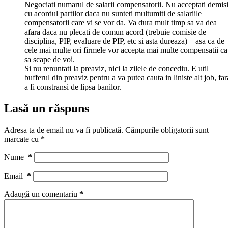
Negociati numarul de salarii compensatorii. Nu acceptati demis
cu acordul partilor daca nu sunteti multumiti de salariile
compensatorii care vi se vor da. Va dura mult timp sa va dea
afara daca nu plecati de comun acord (trebuie comisie de
disciplina, PIP, evaluare de PIP, etc si asta dureaza) – asa ca de
cele mai multe ori firmele vor accepta mai multe compensatii ca
sa scape de voi.
Si nu renuntati la preaviz, nici la zilele de concediu. E util
bufferul din preaviz pentru a va putea cauta in liniste alt job, far
a fi constransi de lipsa banilor.
Lasă un răspuns
Adresa ta de email nu va fi publicată.
Câmpurile obligatorii sunt
marcate cu
*
Nume
*
Email
*
Adaugă un comentariu
*