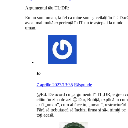
Argumentul tău TL;DR:
Eu nu sunt uman, la fel ca mine sunt și ceilalți în IT. Dac
aveai mai multă experiență în IT nu te așteptai la nimic
uman.
Io
7 aprilie 2023/13:35
Răspunde
@Ed: De acord cu „argumentul” TL;DR, e greu c
cititul în ziua de azi 🙂 Dar, Bobiță, explică tu cum
ar fi „uman”, cum ai face tu, „uman”, restructurări.
Fără să trebuiască să închizi firma și să-i trimiți pe
toți acasă.