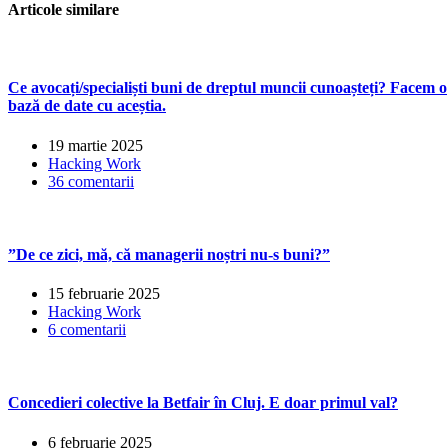
articole
Articole similare
Ce avocați/specialiști buni de dreptul muncii cunoașteți? Facem o
bază de date cu aceștia.
19 martie 2025
Hacking Work
36 comentarii
”De ce zici, mă, că managerii noștri nu-s buni?”
15 februarie 2025
Hacking Work
6 comentarii
Concedieri colective la Betfair în Cluj. E doar primul val?
6 februarie 2025