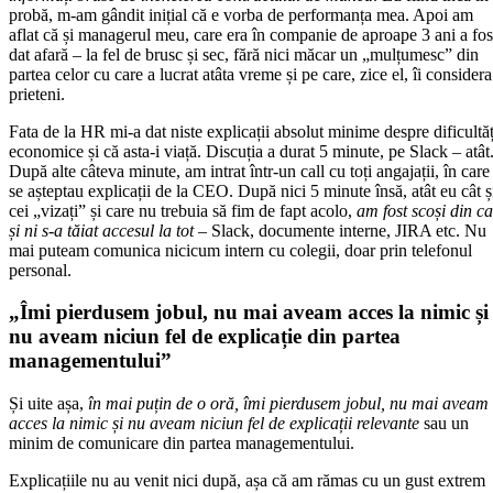
probă, m-am gândit inițial că e vorba de performanța mea. Apoi am
aflat că și managerul meu, care era în companie de aproape 3 ani a fos
dat afară – la fel de brusc și sec, fără nici măcar un „mulțumesc” din
partea celor cu care a lucrat atâta vreme și pe care, zice el, îi considera
prieteni.
Fata de la HR mi-a dat niste explicații absolut minime despre dificultăț
economice și că asta-i viață. Discuția a durat 5 minute, pe Slack – atât
După alte câteva minute, am intrat într-un call cu toți angajații, în care
se așteptau explicații de la CEO. După nici 5 minute însă, atât eu cât ș
cei „vizați” și care nu trebuia să fim de fapt acolo,
am fost scoși din ca
și ni s-a tăiat accesul la tot
– Slack, documente interne, JIRA etc. Nu
mai puteam comunica nicicum intern cu colegii, doar prin telefonul
personal.
„Îmi pierdusem jobul, nu mai aveam acces la nimic și
nu aveam niciun fel de explicație din partea
managementului”
Și uite așa,
în mai puțin de o oră, îmi pierdusem jobul, nu mai aveam
acces la nimic și nu aveam niciun fel de explicații relevante
sau un
minim de comunicare din partea managementului.
Explicațiile nu au venit nici după, așa că am rămas cu un gust extrem