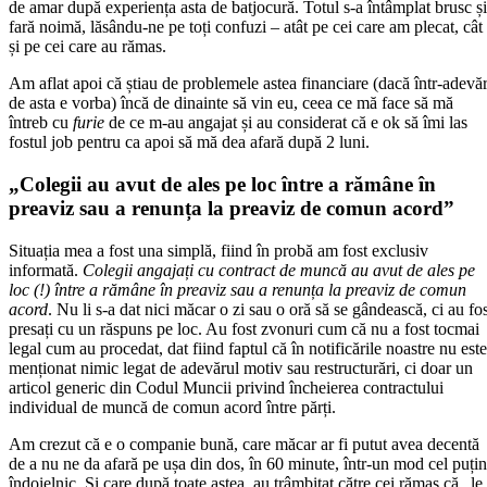
de amar după experiența asta de batjocură. Totul s-a întâmplat brusc și
fară noimă, lăsându-ne pe toți confuzi – atât pe cei care am plecat, cât
și pe cei care au rămas.
Am aflat apoi că știau de problemele astea financiare (dacă într-adevă
de asta e vorba) încă de dinainte să vin eu, ceea ce mă face să mă
întreb cu
furie
de ce m-au angajat și au considerat că e ok să îmi las
fostul job pentru ca apoi să mă dea afară după 2 luni.
„Colegii au avut de ales pe loc între a rămâne în
preaviz sau a renunța la preaviz de comun acord”
Situația mea a fost una simplă, fiind în probă am fost exclusiv
informată.
Colegii angajați cu contract de muncă au avut de ales pe
loc (!) între a rămâne în preaviz sau a renunța la preaviz de comun
acord
. Nu li s-a dat nici măcar o zi sau o oră să se gândească, ci au fo
presați cu un răspuns pe loc. Au fost zvonuri cum că nu a fost tocmai
legal cum au procedat, dat fiind faptul că în notificările noastre nu este
menționat nimic legat de adevărul motiv sau restructurări, ci doar un
articol generic din Codul Muncii privind încheierea contractului
individual de muncă de comun acord între părți.
Am crezut că e o companie bună, care măcar ar fi putut avea decentă
de a nu ne da afară pe ușa din dos, în 60 minute, într-un mod cel puțin
îndoielnic. Și care după toate astea, au trâmbițat către cei rămas că „le