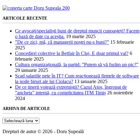
ARTICOLE RECENTE
Ce avocați/specialiști buni de dreptul muncii cunoașteți? Facem
o bază de date cu aceștia.
19 martie 2025
”De ce zici, mă, că managerii noștri nu-s buni?”
15 februarie
2025
Concedieri colective la Betfair în Cluj. E doar primul val?
6
februarie 2025
Cultura organizațională, la partid: ”Putem să vă furăm un pic?”
29 ianuarie 2025
Scad salariile nete în IT? Cum reacționează firmele de software
la noile biruri ale lui Ciolacu?
13 ianuarie 2025
De ce tinerii votează extremiștii? Cazul Atos, îngropat de
”ancheta” internă, cu complicitatea ITM Timiș
26 noiembrie
2024
ARHIVA DE ARTICOLE
Arhiva
de
articole
Drepturi de autor © 2026 - Doru Șupeală