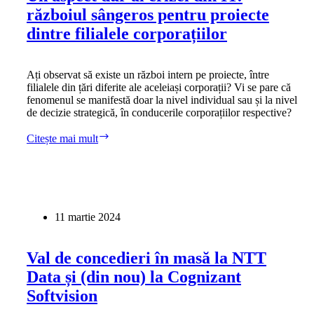
războiul sângeros pentru proiecte
la
o
dintre filialele corporațiilor
agenție
de
PR)
Ați observat să existe un război intern pe proiecte, între
filialele din țări diferite ale aceleiași corporații? Vi se pare că
fenomenul se manifestă doar la nivel individual sau și la nivel
de decizie strategică, în conducerile corporațiilor respective?
Un
Citește mai mult
aspect
dur
al
crizei
din
IT:
11 martie 2024
războiul
sângeros
pentru
Val de concedieri în masă la NTT
proiecte
Data și (din nou) la Cognizant
dintre
filialele
Softvision
corporațiilor