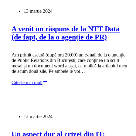
câteva
mărturii
13 martie 2024
și
opinii
ale
A venit un răspuns de la NTT Data
angajaților
(de fapt, de la o agenție de PR)
Am primit aseară (după ora 20.00) un e-mail de la o agenție
de Public Relations din București, care conținea un scurt
mesaj și un document word atașat, ca replică la articolul meu
de acum două zile. Pe ambele le voi…
A
Citește mai mult
venit
un
răspuns
de
la
NTT
12 martie 2024
Data
(de
fapt,
Un aspect dur al crizei din IT:
de