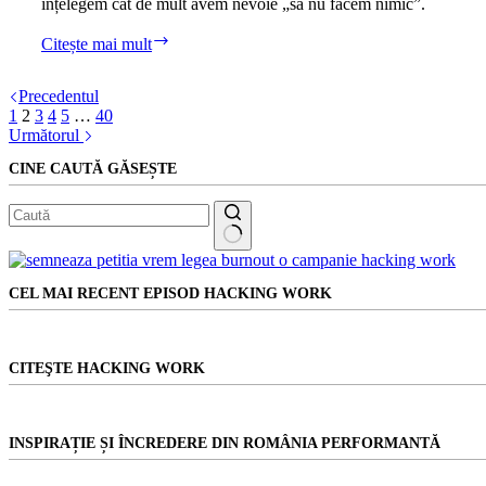
înțelegem cât de mult avem nevoie „să nu facem nimic”.
Pauzele
Citește mai mult
te
mențin
Precedentul
sănătos.
1
2
3
4
5
…
40
Ce
Următorul
face
creierul
CINE CAUTĂ GĂSEȘTE
când
„nu
face
nimic”?
Niciun
rezultat
CEL MAI RECENT EPISOD HACKING WORK
CITEŞTE HACKING WORK
INSPIRAȚIE ȘI ÎNCREDERE DIN ROMÂNIA PERFORMANTĂ