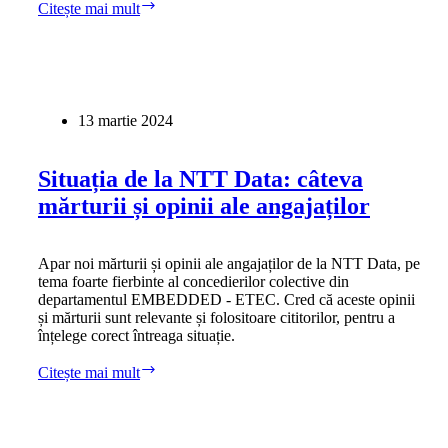
Angajații
Citește mai mult
acuză
un
val
de
concedieri
mascate,
13 martie 2024
dublate
de
abuz
Situația de la NTT Data: câteva
psihologic,
mărturii și opinii ale angajaților
la
Atos
Global
Delivery
Apar noi mărturii și opinii ale angajaților de la NTT Data, pe
Center
tema foarte fierbinte al concedierilor colective din
România
departamentul EMBEDDED - ETEC. Cred că aceste opinii
și mărturii sunt relevante și folositoare cititorilor, pentru a
înțelege corect întreaga situație.
Situația
Citește mai mult
de
la
NTT
Data: