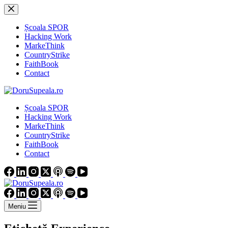
Sari
la
conținut
Școala SPOR
Hacking Work
MarkeThink
CountryStrike
FaithBook
Contact
Școala SPOR
Hacking Work
MarkeThink
CountryStrike
FaithBook
Contact
Meniu