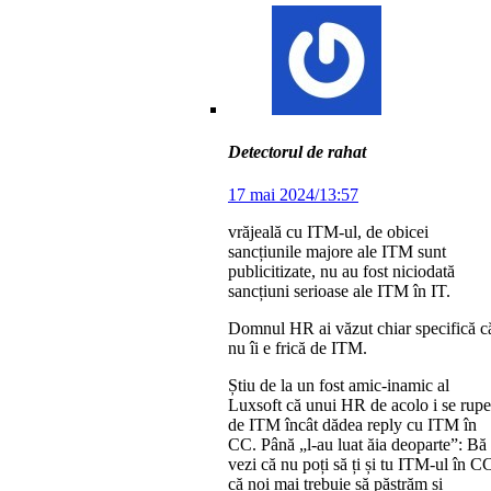
Detectorul de rahat
17 mai 2024/13:57
vrăjeală cu ITM-ul, de obicei
sancțiunile majore ale ITM sunt
publicitizate, nu au fost niciodată
sancțiuni serioase ale ITM în IT.
Domnul HR ai văzut chiar specifică c
nu îi e frică de ITM.
Știu de la un fost amic-inamic al
Luxsoft că unui HR de acolo i se rup
de ITM încât dădea reply cu ITM în
CC. Până „l-au luat ăia deoparte”: Bă
vezi că nu poți să ți și tu ITM-ul în C
că noi mai trebuie să păstrăm și