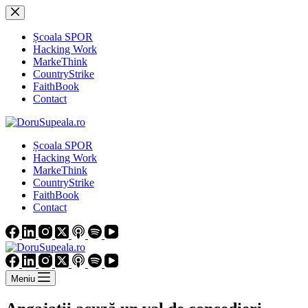
Sari
la
conținut
Școala SPOR
Hacking Work
MarkeThink
CountryStrike
FaithBook
Contact
Școala SPOR
Hacking Work
MarkeThink
CountryStrike
FaithBook
Contact
Meniu