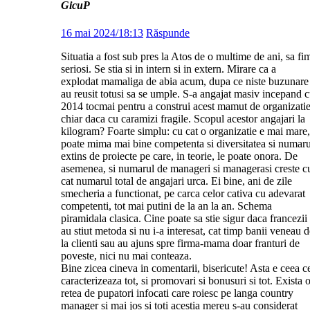
GicuP
16 mai 2024/18:13
Răspunde
Situatia a fost sub pres la Atos de o multime de ani, sa fi
seriosi. Se stia si in intern si in extern. Mirare ca a
explodat mamaliga de abia acum, dupa ce niste buzunare
au reusit totusi sa se umple. S-a angajat masiv incepand 
2014 tocmai pentru a construi acest mamut de organizatie
chiar daca cu caramizi fragile. Scopul acestor angajari la
kilogram? Foarte simplu: cu cat o organizatie e mai mare,
poate mima mai bine competenta si diversitatea si numaru
extins de proiecte pe care, in teorie, le poate onora. De
asemenea, si numarul de manageri si managerasi creste c
cat numarul total de angajari urca. Ei bine, ani de zile
smecheria a functionat, pe carca celor cativa cu adevarat
competenti, tot mai putini de la an la an. Schema
piramidala clasica. Cine poate sa stie sigur daca francezii
au stiut metoda si nu i-a interesat, cat timp banii veneau d
la clienti sau au ajuns spre firma-mama doar franturi de
poveste, nici nu mai conteaza.
Bine zicea cineva in comentarii, bisericute! Asta e ceea c
caracterizeaza tot, si promovari si bonusuri si tot. Exista 
retea de pupatori infocati care roiesc pe langa country
manager si mai jos si toti acestia mereu s-au considerat