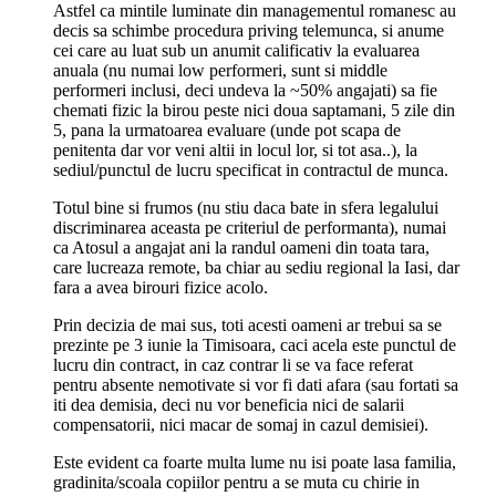
Astfel ca mintile luminate din managementul romanesc au
decis sa schimbe procedura priving telemunca, si anume
cei care au luat sub un anumit calificativ la evaluarea
anuala (nu numai low performeri, sunt si middle
performeri inclusi, deci undeva la ~50% angajati) sa fie
chemati fizic la birou peste nici doua saptamani, 5 zile din
5, pana la urmatoarea evaluare (unde pot scapa de
penitenta dar vor veni altii in locul lor, si tot asa..), la
sediul/punctul de lucru specificat in contractul de munca.
Totul bine si frumos (nu stiu daca bate in sfera legalului
discriminarea aceasta pe criteriul de performanta), numai
ca Atosul a angajat ani la randul oameni din toata tara,
care lucreaza remote, ba chiar au sediu regional la Iasi, dar
fara a avea birouri fizice acolo.
Prin decizia de mai sus, toti acesti oameni ar trebui sa se
prezinte pe 3 iunie la Timisoara, caci acela este punctul de
lucru din contract, in caz contrar li se va face referat
pentru absente nemotivate si vor fi dati afara (sau fortati sa
iti dea demisia, deci nu vor beneficia nici de salarii
compensatorii, nici macar de somaj in cazul demisiei).
Este evident ca foarte multa lume nu isi poate lasa familia,
gradinita/scoala copiilor pentru a se muta cu chirie in