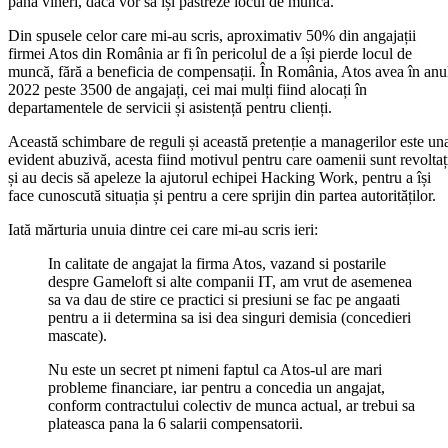
până vineri, dacă vor să își păstreze locul de muncă.
Din spusele celor care mi-au scris, aproximativ 50% din angajații
firmei Atos din România ar fi în pericolul de a își pierde locul de
muncă, fără a beneficia de compensații. În România, Atos avea în anu
2022 peste 3500 de angajați, cei mai mulți fiind alocați în
departamentele de servicii și asistență pentru clienți.
Această schimbare de reguli și această pretenție a managerilor este un
evident abuzivă, acesta fiind motivul pentru care oamenii sunt revoltaț
și au decis să apeleze la ajutorul echipei Hacking Work, pentru a își
face cunoscută situația și pentru a cere sprijin din partea autorităților.
Iată mărturia unuia dintre cei care mi-au scris ieri:
In calitate de angajat la firma Atos, vazand si postarile
despre Gameloft si alte companii IT, am vrut de asemenea
sa va dau de stire ce practici si presiuni se fac pe angaati
pentru a ii determina sa isi dea singuri demisia (concedieri
mascate).
Nu este un secret pt nimeni faptul ca Atos-ul are mari
probleme financiare, iar pentru a concedia un angajat,
conform contractului colectiv de munca actual, ar trebui sa
plateasca pana la 6 salarii compensatorii.