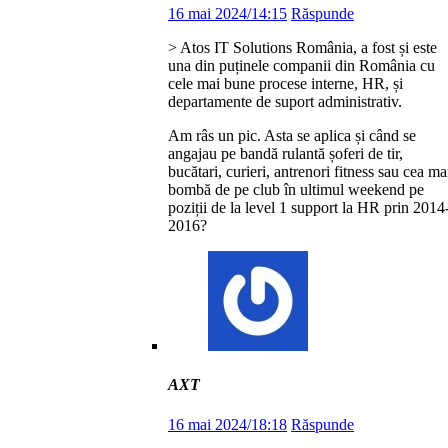
16 mai 2024/14:15
Răspunde
> Atos IT Solutions România, a fost și este
una din puținele companii din România cu
cele mai bune procese interne, HR, și
departamente de suport administrativ.
Am râs un pic. Asta se aplica și când se
angajau pe bandă rulantă șoferi de tir,
bucătari, curieri, antrenori fitness sau cea ma
bombă de pe club în ultimul weekend pe
poziții de la level 1 support la HR prin 2014
2016?
AXT
16 mai 2024/18:18
Răspunde