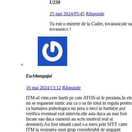
U238
25 mai 2024/05:45
Răspunde
Tu esti o mizerie de la Cadre, tovarasicule s
tovarasico !
EuAltangajat
16 mai 2024/13:12
Răspunde
ITM-ul vine,cere hartii pe cate ATOS-ul le prezinta.In ele
nu se regaseste nimic asa ca o sa fie totul in regula pentru
ca hartuirea psihologica nu prea o treci in hartii(se pot
verifica eventual exit interviu-rile asta daca au mai fost
facute sau daca oamenii au scris motivul real ai
demisiei).Au fost situatii cand s-a mers prin SITT catre
ITM la sesizarea unui grup considerabil de angajati