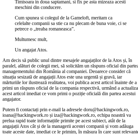
Timisoara in doua saptamani, si fix pe asta mizeaza acesti
meschini din conducere.
Cum spunea si colegul de la Gameloft, meritam ca
celelalte companii sa stie ca nu plecam de buna voie, ci se
petrece o „treaba romaneasca”.
Multumesc mult,
Un angajat Atos.
Am decis să public unul dintre mesajele angajaților de la Atos și, în
paralel, alături de colegii mei, să solicităm un răspuns oficial din parte
managementului din România al companiei. Deoarece consider că
situația sesizată de angajații Atos este una urgentă și gravă, iar
mărturiile lor ilustrează realitatea, voi publica acest articol înainte de a
primi un răspuns oficial de la compania respectivă, urmând a actualiza
acest articol imediat ce vom primi o poziție oficială din partea acestui
angajator.
Putem fi contactați prin e-mail la adresele doru@hackingwork.ro,
ioana@hackingwork.ro și iza@hackingwork.ro, echipa noastră va
prelua rapid toate informațiile primite pe acest subiect, atât de la
angajații Atos cât și de la managerii acestei companii și vom adăuga
toate aceste date, imediat ce le primim, în măsura în care sunt relevant