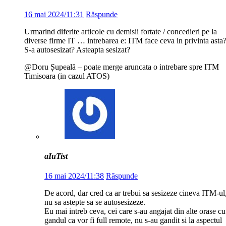
16 mai 2024/11:31
Răspunde
Urmarind diferite articole cu demisii fortate / concedieri pe la
diverse firme IT … intrebarea e: ITM face ceva in privinta asta
S-a autosesizat? Asteapta sesizat?
@Doru Șupeală – poate merge aruncata o intrebare spre ITM
Timisoara (in cazul ATOS)
aIuTist
16 mai 2024/11:38
Răspunde
De acord, dar cred ca ar trebui sa sesizeze cineva ITM-ul
nu sa astepte sa se autosesizeze.
Eu mai intreb ceva, cei care s-au angajat din alte orase cu
gandul ca vor fi full remote, nu s-au gandit si la aspectul