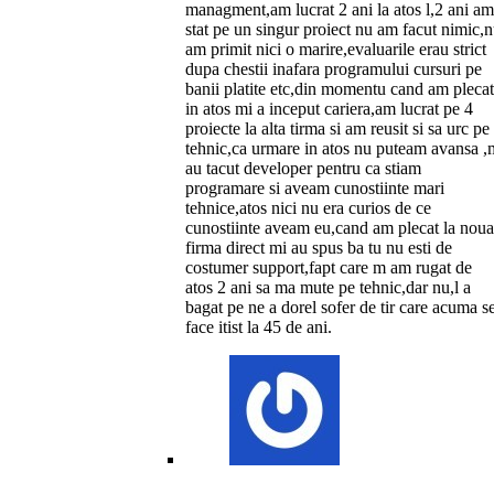
managment,am lucrat 2 ani la atos l,2 ani am
stat pe un singur proiect nu am facut nimic,
am primit nici o marire,evaluarile erau strict
dupa chestii inafara programului cursuri pe
banii platite etc,din momentu cand am plecat
in atos mi a inceput cariera,am lucrat pe 4
proiecte la alta tirma si am reusit si sa urc pe
tehnic,ca urmare in atos nu puteam avansa ,
au tacut developer pentru ca stiam
programare si aveam cunostiinte mari
tehnice,atos nici nu era curios de ce
cunostiinte aveam eu,cand am plecat la noua
firma direct mi au spus ba tu nu esti de
costumer support,fapt care m am rugat de
atos 2 ani sa ma mute pe tehnic,dar nu,l a
bagat pe ne a dorel sofer de tir care acuma s
face itist la 45 de ani.