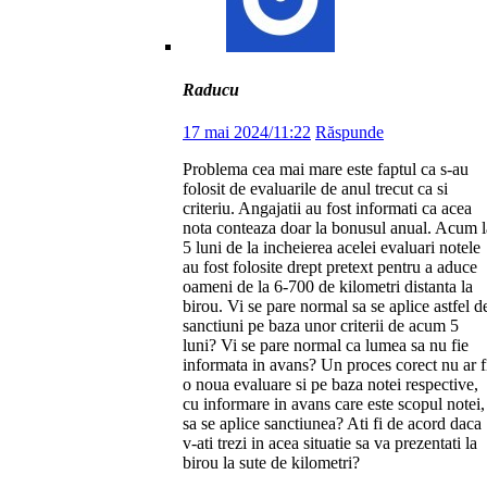
Raducu
17 mai 2024/11:22
Răspunde
Problema cea mai mare este faptul ca s-au
folosit de evaluarile de anul trecut ca si
criteriu. Angajatii au fost informati ca acea
nota conteaza doar la bonusul anual. Acum l
5 luni de la incheierea acelei evaluari notele
au fost folosite drept pretext pentru a aduce
oameni de la 6-700 de kilometri distanta la
birou. Vi se pare normal sa se aplice astfel d
sanctiuni pe baza unor criterii de acum 5
luni? Vi se pare normal ca lumea sa nu fie
informata in avans? Un proces corect nu ar f
o noua evaluare si pe baza notei respective,
cu informare in avans care este scopul notei,
sa se aplice sanctiunea? Ati fi de acord daca
v-ati trezi in acea situatie sa va prezentati la
birou la sute de kilometri?