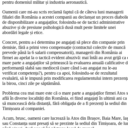
pentru domeniul militar și industria aeronautică.
Oamenii care mi-au scris reclamă faptul că de câteva luni managerii
filialei din România a acestei companii au declanșat un proces diaboli
de disponibilizare a angajaților, folosindu-se de tactici administrative
abuzive și de presiune psihologică dusă mult peste limitele unei
abordări legale și etice.
Concret, pentru a-i determina pe angajați să plece din companie prin
demisie, fără a primi vreo compensație (contractul colectiv de muncă
prevede până la 6 salarii compensatorii), managerii din România ai
firmei au apelat la o tactică evident abuzivă: mai întâi au avut grijă ca 
mare parte a angajaților să primească la evaluarea anuală calificative d
performanță slabă sau mediocră (oare când i-au angajat nu le-au
verificat competența?), pentru ca apoi, folosindu-se de rezultatul
evaluării, să le impună prin modificarea regulamentului intern prezenț
la birou, cinci zile pe săptămână.
Problema cea mai mare este că o mare parte a angajaților firmei Atos 
află în diverse localități din România, ei fiind angajați în ultimii ani ca
să muncească dela distanță, fără obligația de a fi prezenți la sediul din
Timișoara al companiei.
Acum, brusc, oameni care lucrează la Atos din Brașov, Baia Mare, Iaș
sau Constanța sunt presați să se prezinte la sediul din Timișoara, de lu