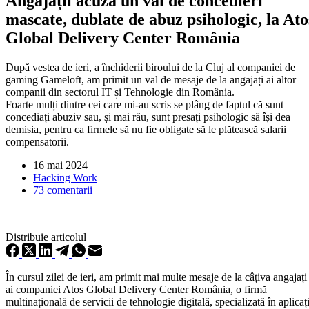
Angajații acuză un val de concedieri
mascate, dublate de abuz psihologic, la Ato
Global Delivery Center România
După vestea de ieri, a închiderii biroului de la Cluj al companiei de
gaming Gameloft, am primit un val de mesaje de la angajați ai altor
companii din sectorul IT și Tehnologie din România.
Foarte mulți dintre cei care mi-au scris se plâng de faptul că sunt
concediați abuziv sau, și mai rău, sunt presați psihologic să își dea
demisia, pentru ca firmele să nu fie obligate să le plătească salarii
compensatorii.
16 mai 2024
Hacking Work
73 comentarii
Distribuie articolul
În cursul zilei de ieri, am primit mai multe mesaje de la câțiva angajați
ai companiei Atos Global Delivery Center România, o firmă
multinațională de servicii de tehnologie digitală, specializată în aplicați