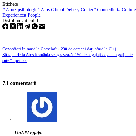
Etichete
#
Abuz psihologic
#
Atos Global Deliery Center
#
Concedieri
#
Culture
Experience
#
People
Distribuie articolul
Concedieri în masă la Gameloft - 200 de oameni dați afară la Cluj
Situația de la Atos România se agravează: 150 de angajați deja alungați, alte
sute în pericol
73 comentarii
UnAltAngajat