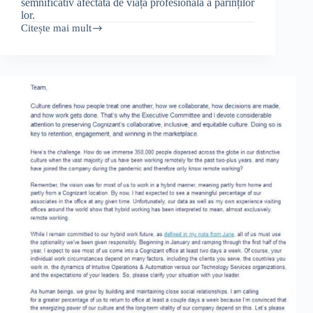
semnificativ afectată de viața profesională a părinților
lor.
Citește mai mult
Ai
un
job
bun
și
pentru
copiii
tăi?