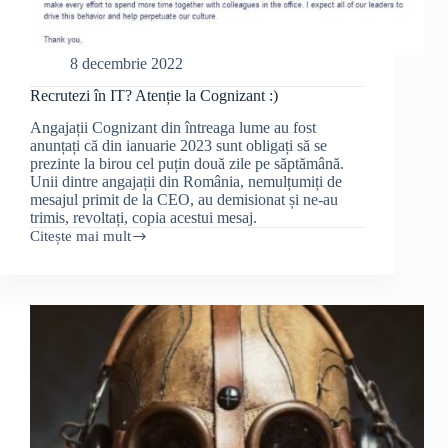
8 decembrie 2022
Recrutezi în IT? Atenție la Cognizant :)
Angajații Cognizant din întreaga lume au fost
anunțați că din ianuarie 2023 sunt obligați să se
prezinte la birou cel puțin două zile pe săptămână.
Unii dintre angajații din România, nemulțumiți de
mesajul primit de la CEO, au demisionat și ne-au
trimis, revoltați, copia acestui mesaj.
Citește mai mult
Recrutezi
în
IT?
Atenție
la
Cognizant
:)