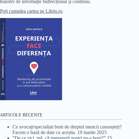
transfer de informație bidirecțional și continuu.
Poți cumpăra cartea pe Libris.ro
.
ARTICOLE RECENTE
Ce avocați/specialiști buni de dreptul muncii cunoașteți?
Facem o bază de date cu aceștia.
19 martie 2025
”De ce zici, mă, că managerii noștri nu-s buni?”
15