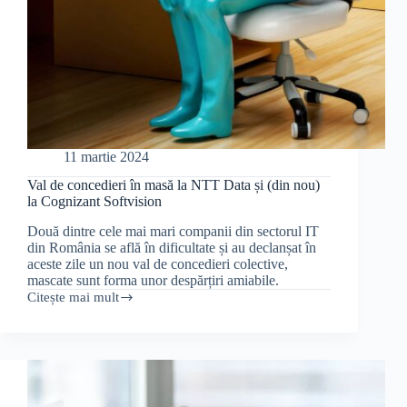
11 martie 2024
Val de concedieri în masă la NTT Data și (din nou)
la Cognizant Softvision
Două dintre cele mai mari companii din sectorul IT
din România se află în dificultate și au declanșat în
aceste zile un nou val de concedieri colective,
mascate sunt forma unor despărțiri amiabile.
Citește mai mult
Val
de
concedieri
în
masă
la
NTT