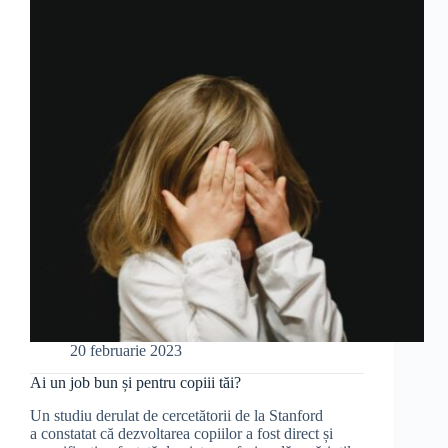
unui
tânăr
inginer
20 februarie 2023
Ai un job bun și pentru copiii tăi?
Un studiu derulat de cercetătorii de la Stanford
a constatat că dezvoltarea copiilor a fost direct și