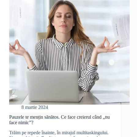
Data
și
(din
nou)
la
Cognizant
Softvision
8 martie 2024
Pauzele te mențin sănătos. Ce face creierul când „nu
face nimic”?
Trăim pe repede înainte, în mirajul multitaskingului.