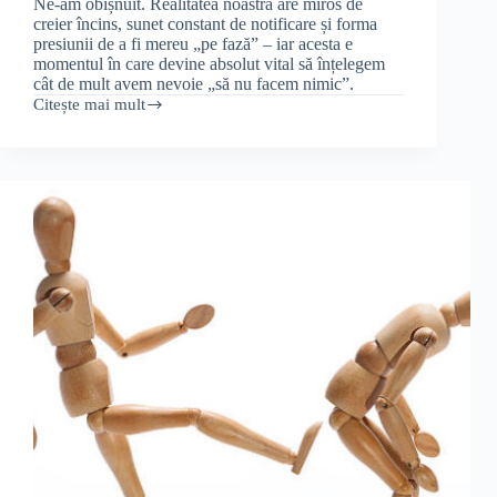
Ne-am obișnuit. Realitatea noastră are miros de
creier încins, sunet constant de notificare și forma
presiunii de a fi mereu „pe fază” – iar acesta e
momentul în care devine absolut vital să înțelegem
cât de mult avem nevoie „să nu facem nimic”.
Citește mai mult
Pauzele
te
mențin
sănătos.
Ce
face
creierul
când
„nu
face
nimic”?