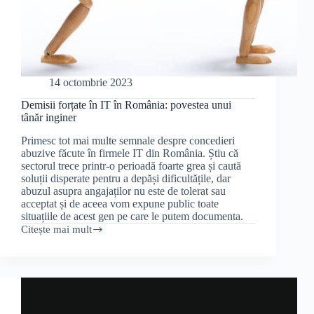
14 octombrie 2023
Demisii forțate în IT în România: povestea unui
tânăr inginer
Primesc tot mai multe semnale despre concedieri
abuzive făcute în firmele IT din România. Știu că
sectorul trece printr-o perioadă foarte grea și caută
soluții disperate pentru a depăși dificultățile, dar
abuzul asupra angajaților nu este de tolerat sau
acceptat și de aceea vom expune public toate
situațiile de acest gen pe care le putem documenta.
Citește mai mult
Demisii
forțate
în
IT
în
România:
povestea