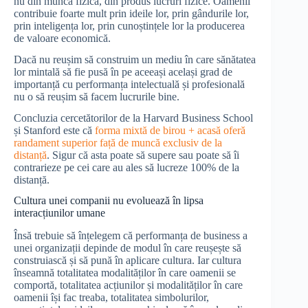
nu din muncă fizică, din produs lucruri fizice. Oamenii
contribuie foarte mult prin ideile lor, prin gândurile lor,
prin inteligența lor, prin cunoștințele lor la producerea
de valoare economică.
Dacă nu reușim să construim un mediu în care sănătatea
lor mintală să fie pusă în pe aceeași același grad de
importanță cu performanța intelectuală și profesională
nu o să reușim să facem lucrurile bine.
Concluzia cercetătorilor de la Harvard Business School
și Stanford este că
forma mixtă de birou + acasă oferă
randament superior față de muncă exclusiv de la
distanță
. Sigur că asta poate să supere sau poate să îi
contrarieze pe cei care au ales să lucreze 100% de la
distanță.
Cultura unei companii nu evoluează în lipsa
interacțiunilor umane
Însă trebuie să înțelegem că performanța de business a
unei organizații depinde de modul în care reușește să
construiască și să pună în aplicare cultura. Iar cultura
înseamnă totalitatea modalităților în care oamenii se
comportă, totalitatea acțiunilor și modalităților în care
oamenii își fac treaba, totalitatea simbolurilor,