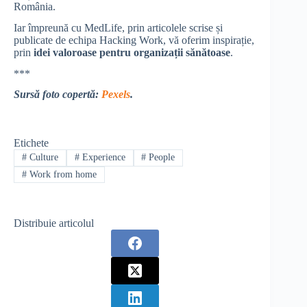
România.
Iar împreună cu MedLife, prin articolele scrise și
publicate de echipa Hacking Work, vă oferim inspirație,
prin
idei valoroase pentru organizații sănătoase
.
***
Sursă foto copertă:
Pexels
.
Etichete
#
Culture
#
Experience
#
People
#
Work from home
Distribuie articolul