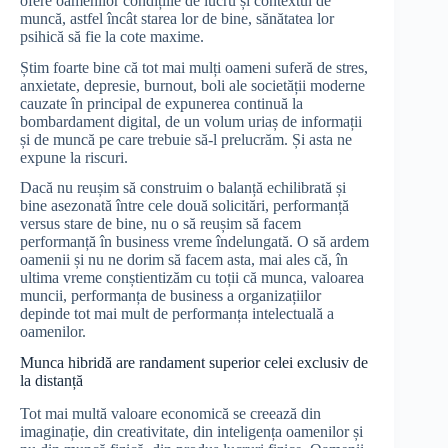
ofere oamenilor condițiile de lucru și contextul de
muncă, astfel încât starea lor de bine, sănătatea lor
psihică să fie la cote maxime.
Știm foarte bine că tot mai mulți oameni suferă de stres,
anxietate, depresie, burnout, boli ale societății moderne
cauzate în principal de expunerea continuă la
bombardament digital, de un volum uriaș de informații
și de muncă pe care trebuie să-l prelucrăm. Și asta ne
expune la riscuri.
Dacă nu reușim să construim o balanță echilibrată și
bine asezonată între cele două solicitări, performanță
versus stare de bine, nu o să reușim să facem
performanță în business vreme îndelungată. O să ardem
oamenii și nu ne dorim să facem asta, mai ales că, în
ultima vreme conștientizăm cu toții că munca, valoarea
muncii, performanța de business a organizațiilor
depinde tot mai mult de performanța intelectuală a
oamenilor.
Munca hibridă are randament superior celei exclusiv de
la distanță
Tot mai multă valoare economică se creează din
imaginație, din creativitate, din inteligența oamenilor și