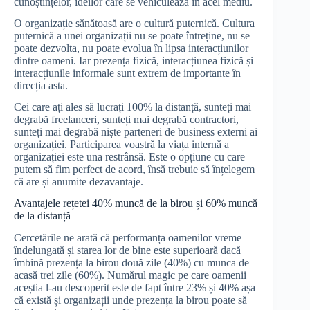
cunoștințelor, ideilor care se vehiculează în acel mediu.
O organizație sănătoasă are o cultură puternică. Cultura
puternică a unei organizații nu se poate întreține, nu se
poate dezvolta, nu poate evolua în lipsa interacțiunilor
dintre oameni. Iar prezența fizică, interacțiunea fizică și
interacțiunile informale sunt extrem de importante în
direcția asta.
Cei care ați ales să lucrați 100% la distanță, sunteți mai
degrabă freelanceri, sunteți mai degrabă contractori,
sunteți mai degrabă niște parteneri de business externi ai
organizației. Participarea voastră la viața internă a
organizației este una restrânsă. Este o opțiune cu care
putem să fim perfect de acord, însă trebuie să înțelegem
că are și anumite dezavantaje.
Avantajele rețetei 40% muncă de la birou și 60% muncă
de la distanță
Cercetările ne arată că performanța oamenilor vreme
îndelungată și starea lor de bine este superioară dacă
îmbină prezența la birou două zile (40%) cu munca de
acasă trei zile (60%). Numărul magic pe care oamenii
aceștia l-au descoperit este de fapt între 23% și 40% așa
că există și organizații unde prezența la birou poate să