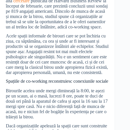
altă
cercetare
publicată de Harvard Business Review la
început de februarie, care prezintă concluzii unui sondaj
pe 819 angajați americani. Dincolo de munca de acasă
și munca de la birou, studiul spune că organizațiile ar
trebui să se uite la oportunitatea de a le oferi oamenilor
un al treilea loc de întâlnire, adică co-working space.
Acele spații informale de birouri care se pot închiria cu
ziua, cu săptămâna, cu ora și unde ar fi interesant și
productiv să se organizeze întâlniri ale echipelor. Studiul
spune așa: Angajații resimt tot mai mult efectele
psihologice ale singurătății. Nu e un sentiment care este
resimțit doar de cei care muncesc de acasă, ci și de cei
care merg la clasicul birou unde apropierea fizică există,
dar apropierea personală, umană, nu este consistentă.
Spațiile de co-working reconstruiesc conexiunile sociale
Birourile acelea unde mergi dimineață la 8:00, te așezi
pe un scaun, ai o masă, lucrezi 8 ore, poate te duci de
două ori până la aparatul de cafea și apoi la 16 sau la 17
mergi spre casă. Nu e nicio diferență față de munca de
acasă, nu e niciun fel de bogăție în experiența pe care o
trăiești la birou.
Dacă organizațiile apelează la spații care sunt construite