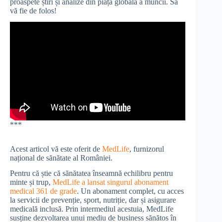
proaspete știri și analize din piața globală a muncii. Să
vă fie de folos!
***
Acest articol vă este oferit de
MedLife
, furnizorul
național de sănătate al României.
Pentru că știe că sănătatea înseamnă echilibru pentru
minte și trup,
MedLife a lansat singurul abonament
medical 361 de grade
. Un abonament complet, cu acces
la servicii de prevenție, sport, nutriție, dar și asigurare
medicală inclusă. Prin intermediul acestuia, MedLife
susține dezvoltarea unui mediu de business sănătos în