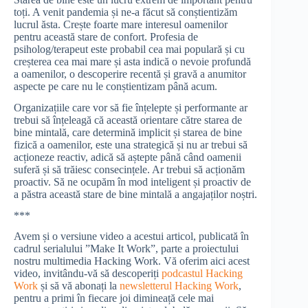
toți. A venit pandemia și ne-a făcut să conștientizăm
lucrul ăsta. Crește foarte mare interesul oamenilor
pentru această stare de confort. Profesia de
psiholog/terapeut este probabil cea mai populară și cu
creșterea cea mai mare și asta indică o nevoie profundă
a oamenilor, o descoperire recentă și gravă a anumitor
aspecte pe care nu le conștientizam până acum.
Organizațiile care vor să fie înțelepte și performante ar
trebui să înțeleagă că această orientare către starea de
bine mintală, care determină implicit și starea de bine
fizică a oamenilor, este una strategică și nu ar trebui să
acționeze reactiv, adică să aștepte până când oamenii
suferă și să trăiesc consecințele. Ar trebui să acționăm
proactiv. Să ne ocupăm în mod inteligent și proactiv de
a păstra această stare de bine mintală a angajaților noștri.
***
Avem și o versiune video a acestui articol, publicată în
cadrul serialului ”Make It Work”, parte a proiectului
nostru multimedia Hacking Work. Vă oferim aici acest
video, invitându-vă să descoperiți
podcastul Hacking
Work
și să vă abonați la
newsletterul Hacking Work
,
pentru a primi în fiecare joi dimineață cele mai