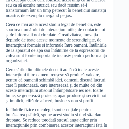
sau ca să asculte muzică sau dacă reușim să-l
transformăm într-un timp petrecut în beneficiul sănătății
noastre, de exemplu mergând pe jos.
Ceea ce mai arată acest studiu legat de beneficii, este
sporirea numărului de interacțiuni utile, de contacte noi
și de informații noi circulate. Creativitatea, inovația
depinde de toate aceste momente de serendipitate, de
interacțiuni formale și informale între oameni. Întâlnirile
de la aparatul de apă sau întâlnirile de la espressorul de
cafea sunt foarte importante inclusiv pentru performanța
organizației.
Cercetările din ultimele decenii arată că toate aceste
interacțiuni între oameni reușesc să producă valoare,
pentru că oamenii schimbă idei, oamenii discută lucruri
care îi pasionează, care interesează și de multe ori din
aceste interacțiuni absolut întâmplătoare ies idei foarte
bune, se generează proiecte, apar produse și servicii noi
și implicit, cifră de afaceri, business nou și profit.
Întâlnirile fizice cu colegii sunt esențiale pentru
bunăstarea psihică, spune acest studiu și tind să-i dau
dreptate. Se reduce totodată stresul angajaților prin
interacțiunile prin combinarea acestor interacțiuni față în