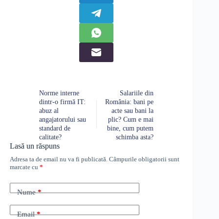
Norme interne
Salariile din
dintr-o firmă IT:
România: bani pe
abuz al
acte sau bani la
angajatorului sau
plic? Cum e mai
standard de
bine, cum putem
calitate?
schimba asta?
Lasă un răspuns
Adresa ta de email nu va fi publicată.
Câmpurile obligatorii sunt
marcate cu
*
Nume
*
Email
*