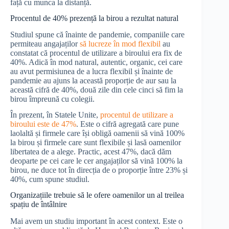
față cu munca la distanță.
Procentul de 40% prezență la birou a rezultat natural
Studiul spune că înainte de pandemie, companiile care
permiteau angajaților
să lucreze în mod flexibil
au
constatat că procentul de utilizare a biroului era fix de
40%. Adică în mod natural, autentic, organic, cei care
au avut permisiunea de a lucra flexibil și înainte de
pandemie au ajuns la această proporție de aur sau la
această cifră de 40%, două zile din cele cinci să fim la
birou împreună cu colegii.
În prezent, în Statele Unite,
procentul de utilizare a
biroului este de 47%
. Este o cifră agregată care pune
laolaltă și firmele care își obligă oamenii să vină 100%
la birou și firmele care sunt flexibile și lasă oamenilor
libertatea de a alege. Practic, acest 47%, dacă dăm
deoparte pe cei care le cer angajaților să vină 100% la
birou, ne duce tot în direcția de o proporție între 23% și
40%, cum spune studiul.
Organizațiile trebuie să le ofere oamenilor un al treilea
spațiu de întâlnire
Mai avem un studiu important în acest context. Este o