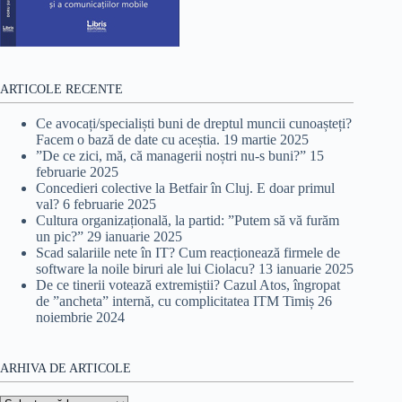
ARTICOLE RECENTE
Ce avocați/specialiști buni de dreptul muncii cunoașteți?
Facem o bază de date cu aceștia.
19 martie 2025
”De ce zici, mă, că managerii noștri nu-s buni?”
15
februarie 2025
Concedieri colective la Betfair în Cluj. E doar primul
val?
6 februarie 2025
Cultura organizațională, la partid: ”Putem să vă furăm
un pic?”
29 ianuarie 2025
Scad salariile nete în IT? Cum reacționează firmele de
software la noile biruri ale lui Ciolacu?
13 ianuarie 2025
De ce tinerii votează extremiștii? Cazul Atos, îngropat
de ”ancheta” internă, cu complicitatea ITM Timiș
26
noiembrie 2024
ARHIVA DE ARTICOLE
Arhiva