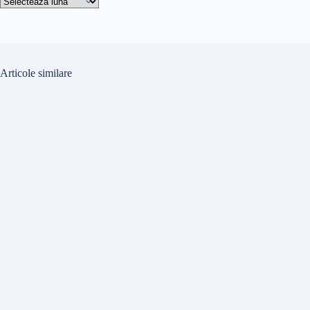
de
articole
Articole similare