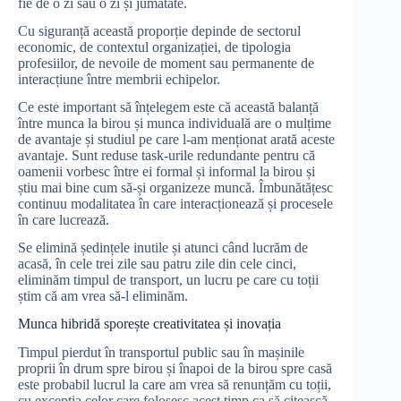
fie de o zi sau o zi și jumătate.
Cu siguranță această proporție depinde de sectorul
economic, de contextul organizației, de tipologia
profesiilor, de nevoile de moment sau permanente de
interacțiune între membrii echipelor.
Ce este important să înțelegem este că această balanță
între munca la birou și munca individuală are o mulțime
de avantaje și studiul pe care l-am menționat arată aceste
avantaje. Sunt reduse task-urile redundante pentru că
oamenii vorbesc între ei formal și informal la birou și
știu mai bine cum să-și organizeze muncă. Îmbunătățesc
continuu modalitatea în care interacționează și procesele
în care lucrează.
Se elimină ședințele inutile și atunci când lucrăm de
acasă, în cele trei zile sau patru zile din cele cinci,
eliminăm timpul de transport, un lucru pe care cu toții
știm că am vrea să-l eliminăm.
Munca hibridă sporește creativitatea și inovația
Timpul pierdut în transportul public sau în mașinile
proprii în drum spre birou și înapoi de la birou spre casă
este probabil lucrul la care am vrea să renunțăm cu toții,
cu excepția celor care folosesc acest timp ca să citească