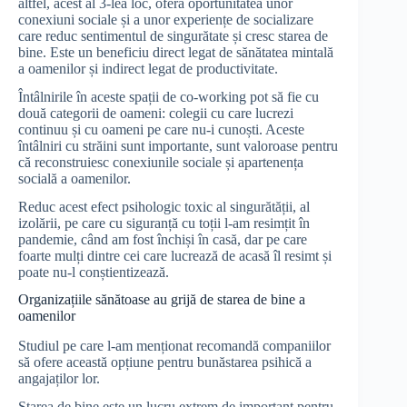
altfel, acest al 3-lea loc, oferă oportunitatea unor
conexiuni sociale și a unor experiențe de socializare
care reduc sentimentul de singurătate și cresc starea de
bine. Este un beneficiu direct legat de sănătatea mintală
a oamenilor și indirect legat de productivitate.
Întâlnirile în aceste spații de co-working pot să fie cu
două categorii de oameni: colegii cu care lucrezi
continuu și cu oameni pe care nu-i cunoști. Aceste
întâlniri cu străini sunt importante, sunt valoroase pentru
că reconstruiesc conexiunile sociale și apartenența
socială a oamenilor.
Reduc acest efect psihologic toxic al singurătății, al
izolării, pe care cu siguranță cu toții l-am resimțit în
pandemie, când am fost închiși în casă, dar pe care
foarte mulți dintre cei care lucrează de acasă îl resimt și
poate nu-l conștientizează.
Organizațiile sănătoase au grijă de starea de bine a
oamenilor
Studiul pe care l-am menționat recomandă companiilor
să ofere această opțiune pentru bunăstarea psihică a
angajaților lor.
Starea de bine este un lucru extrem de important pentru