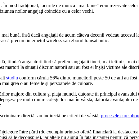
lă. În mod tradițional, locurile de muncă ”mai bune” erau rezervate celo
iziunea noilor angajați coincide cu a celor vechi.
 mai bună, însă dacă angajații de acum câteva decenii vedeau accesul la jo
irească precum internetul wireless sau zborul transatlantic.
ală, fiindcă angajatorii tind să prefere angajații tineri, mai ieftini și ma
 martori la situații discriminatorii sau au fost ei înșiși victime ale discr
 alt
studiu
conform căruia 56% dintre muncitorii peste 50 de ani au fost for
cea mai grea o au femeile și persoanele de culoare.
rilor majore din cultura și piața muncii, datorate în principal avansului 
 depășesc pe mulți dintre colegii lor mai în vârstă, datorită avantajului de 
.
scriminare directă sau indirectă pe criterii de vârstă,
procesele care abord
n înțelegere între părți (de exemplu printr-o ofertă financiară la desface
uși să le deconspire), iar altele nu ajung în fața instanței pentru că pers