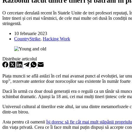
Războiul tăcut dintre tineri și bătrâni în 
O cercetare derulată recent în Statele Unite de trei profesori reputați,
între tineri și cei mai vârstnici, de cele mai multe ori dusă în condiți
stringentă.
10 februarie 2023
CountryStrike
,
Hacking Work
Distribuie articolul
Piața muncii se află astăzi în cel mai avansat punct al evoluției, iar unu
top”, rezervate anterior doar norocoșilor sau existente în număr foarte
Dacă în urmă cu doar două generații era o regulă ca un tânăr să munceas
schimbat dramatic. Ajunși la 18 ani, cei mai mulți tineri țintesc cele ma
Universul cultural al tinerilor este altul, iar una dintre metamorfozele 
dintr-un birou.
Asta pentru că oamenii
își doresc să fie cât mai mult stăpânii propriulu
din viața privată. Ceea ce îi face mult mai puțin dispuși să accepte condiț