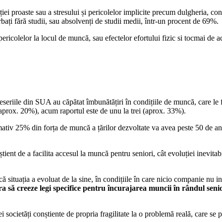
iei proaste sau a stresului și pericolelor implicite precum dulgheria, constr
bați fără studii, sau absolvenți de studii medii, într-un procent de 69%.
ericolelor la locul de muncă, sau efectelor efortului fizic si tocmai de ac
meseriile din SUA au căpătat îmbunătățiri în condițiile de muncă, care le f
aprox. 20%), acum raportul este de unu la trei (aprox. 33%).
ativ 25% din forța de muncă a țărilor dezvoltate va avea peste 50 de an
tient de a facilita accesul la muncă pentru seniori, cât evoluției inevitab
 situația a evoluat de la sine, în condițiile în care nicio companie nu in
 să creeze legi specifice pentru încurajarea muncii în rândul senior
nei societăți conștiente de propria fragilitate la o problemă reală, care se