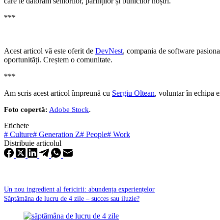
care le datorăm seniorilor, părinților și bunicilor noștri.
***
Acest articol vă este oferit de
DevNest
, compania de software pasiona
oportunități. Creștem o comunitate.
***
Am scris acest articol împreună cu
Sergiu Oltean
, voluntar în echipa 
Foto copertă:
Adobe Stock
.
Etichete
#
Culture
#
Generation Z
#
People
#
Work
Distribuie articolul
Un nou ingredient al fericirii: abundența experiențelor
Săptămâna de lucru de 4 zile – succes sau iluzie?