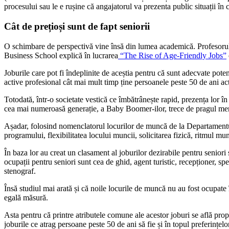
procesului sau le e rușine că angajatorul va prezenta public situații în 
Cât de prețioși sunt de fapt seniorii
O schimbare de perspectivă vine însă din lumea academică. Profesoru
Business School explică în lucrarea
“The Rise of Age-Friendly Jobs”
Joburile care pot fi îndeplinite de aceștia pentru că sunt adecvate potenț
active profesional cât mai mult timp ține persoanele peste 50 de ani ac
Totodată, într-o societate vestică ce îmbătrânește rapid, prezența lor 
cea mai numeroasă generație, a Baby Boomer-ilor, trece de pragul men
Așadar, folosind nomenclatorul locurilor de muncă de la Departamentu
programului, flexibilitatea locului muncii, solicitarea fizică, ritmul mu
În baza lor au creat un clasament al joburilor dezirabile pentru seniori 
ocupații pentru seniori sunt cea de ghid, agent turistic, recepționer, sp
stenograf.
Însă studiul mai arată și că noile locurile de muncă nu au fost ocupate 
egală măsură.
Asta pentru că printre atributele comune ale acestor joburi se află prop
joburile ce atrag persoane peste 50 de ani să fie și în topul preferințelo