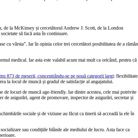
, de la McKinsey și cercetătorul Andrew J. Scott, de la London
 societate să facă asta în continuare.
se cu vârsta”. Iar în opinia celor trei cercetători posibilitatea de a rămâ
stemul medical. Iar asta este valabil acum mai mult ca oricând, pentru că
tru 873 de meserii, concentrându-se pe nouă categorii largi
: flexibilitat
rea la locul de muncă și gradul de satisfacție al angajatului.
ne de locuri de muncă age-friendly. Iar dintre acestea, cele mai potrivite
ker de asigurări, agent de promovare, inspector de asigurări, secretar și
chimbările sociale și de viziune au făcut ca tinerii să acceadă la ele în
 socializare sau condițiile blânde ale mediului de lucru. Asta face ca
perioare.