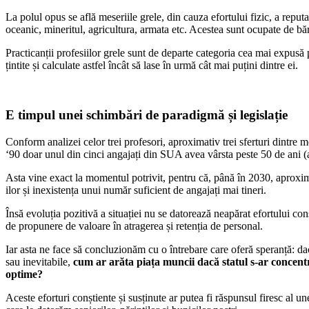
La polul opus se află meseriile grele, din cauza efortului fizic, a reputaț
oceanic, mineritul, agricultura, armata etc. Acestea sunt ocupate de băr
Practicanții profesiilor grele sunt de departe categoria cea mai expusă p
țintite și calculate astfel încât să lase în urmă cât mai puțini dintre ei.
E timpul unei schimbări de paradigmă și legislație
Conform analizei celor trei profesori, aproximativ trei sferturi dintre 
‘90 doar unul din cinci angajați din SUA avea vârsta peste 50 de ani (
Asta vine exact la momentul potrivit, pentru că, până în 2030, aproxim
ilor și inexistența unui număr suficient de angajați mai tineri.
Însă evoluția pozitivă a situației nu se datorează neapărat efortului conș
de propunere de valoare în atragerea și retenția de personal.
Iar asta ne face să concluzionăm cu o întrebare care oferă speranță: dacă
sau inevitabile,
cum ar arăta piața muncii dacă statul s-ar concentra
optime?
Aceste eforturi conștiente și susținute ar putea fi răspunsul firesc al u