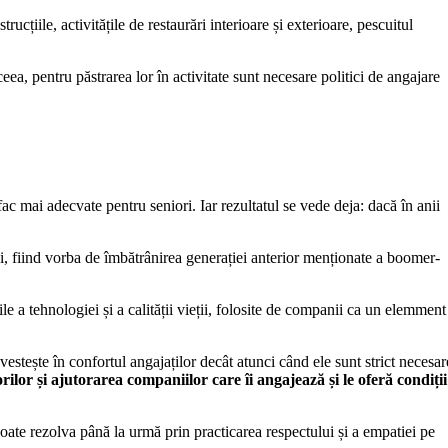
ucțiile, activitățile de restaurări interioare și exterioare, pescuitul
eea, pentru păstrarea lor în activitate sunt necesare politici de angajare
ac mai adecvate pentru seniori. Iar rezultatul se vede deja: dacă în anii
i, fiind vorba de îmbătrânirea generației anterior menționate a boomer-
ile a tehnologiei și a calității vieții, folosite de companii ca un elemment
vestește în confortul angajaților decât atunci când ele sunt strict necesar
ilor și ajutorarea companiilor care îi angajează și le oferă condiții
 poate rezolva până la urmă prin practicarea respectului și a empatiei pe