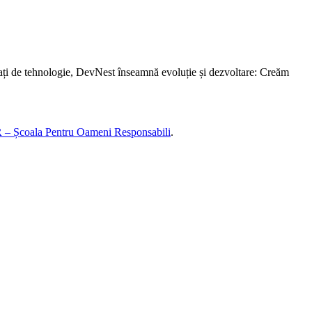
ați de tehnologie, DevNest înseamnă evoluție și dezvoltare: Creăm
– Școala Pentru Oameni Responsabili
.