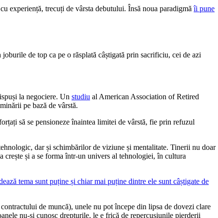
r cu experiență, trecuți de vârsta debutului. Însă noua paradigmă
îi pune
burile de top ca pe o răsplată câștigată prin sacrificiu, cei de azi
i dispuși la negociere. Un
studiu
al American Association of Retired
iminării pe bază de vârstă.
țați să se pensioneze înaintea limitei de vârstă, fie prin refuzul
tehnologic, dar și schimbărilor de viziune și mentalitate. Tinerii nu doar
a crește și a se forma într-un univers al tehnologiei, în cultura
ează tema sunt puține și chiar mai puține dintre ele sunt câștigate de
rea contractului de muncă), unele nu pot începe din lipsa de dovezi clare
oanele nu-și cunosc drepturile, le e frică de repercusiunile pierderii