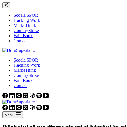
Sari
la
conținut
Școala SPOR
Hacking Work
MarkeThink
CountryStrike
FaithBook
Contact
Școala SPOR
Hacking Work
MarkeThink
CountryStrike
FaithBook
Contact
Meniu