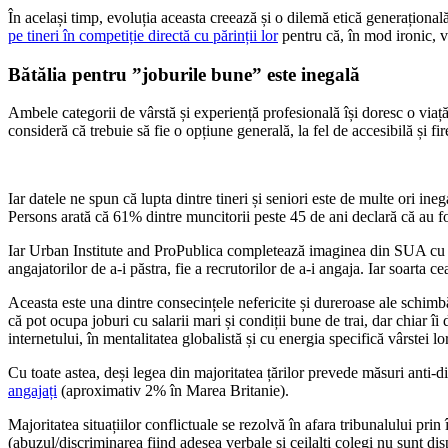
În același timp, evoluția aceasta creează și o dilemă etică generaționa
pe tineri în competiție directă cu părinții lor
pentru că, în mod ironic, v
Bătălia pentru ”joburile bune” este inegală
Ambele categorii de vârstă și experiență profesională își doresc o viață
consideră că trebuie să fie o opțiune generală, la fel de accesibilă și f
Iar datele ne spun că lupta dintre tineri și seniori este de multe ori ineg
Persons arată că 61% dintre muncitorii peste 45 de ani declară că au fost
Iar Urban Institute and ProPublica completează imaginea din SUA cu
angajatorilor de a-i păstra, fie a recrutorilor de a-i angaja. Iar soarta 
Aceasta este una dintre consecințele nefericite și dureroase ale schimbă
că pot ocupa joburi cu salarii mari și condiții bune de trai, dar chiar îi
internetului, în mentalitatea globalistă și cu energia specifică vârstei lor
Cu toate astea, deși legea din majoritatea țărilor prevede măsuri anti-di
angajați
(aproximativ 2% în Marea Britanie).
Majoritatea situațiilor conflictuale se rezolvă în afara tribunalului pri
(abuzul/discriminarea fiind adesea verbale și ceilalți colegi nu sunt disp