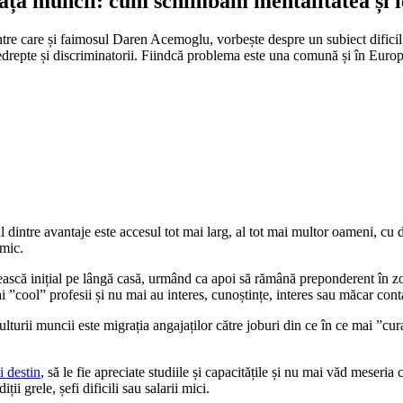
piața muncii: cum schimbăm mentalitatea și l
 între care și faimosul Daren Acemoglu, vorbește despre un subiect dificil
i nedrepte și discriminatorii. Fiindcă problema este una comună și în Euro
l dintre avantaje este accesul tot mai larg, al tot mai multor oameni, cu di
 mic.
că inițial pe lângă casă, urmând ca apoi să rămână preponderent în zona 
i ”cool” profesii și nu mai au interes, cunoștințe, interes sau măcar cont
culturii muncii este migrația angajaților către joburi din ce în ce mai ”cur
i destin
, să le fie apreciate studiile și capacitățile și nu mai văd meseria
ii grele, șefi dificili sau salarii mici.