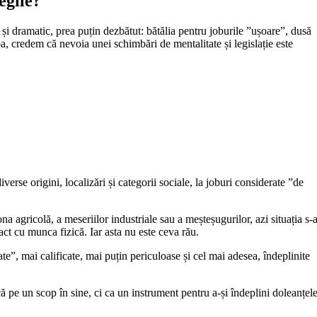
egile?
 și dramatic, prea puțin dezbătut: bătălia pentru joburile ”ușoare”, dusă
pa, credem că nevoia unei schimbări de mentalitate și legislație este
verse origini, localizări și categorii sociale, la joburi considerate ”de
agricolă, a meseriilor industriale sau a meșteșugurilor, azi situația s-
act cu munca fizică. Iar asta nu este ceva rău.
ate”, mai calificate, mai puțin periculoase și cel mai adesea, îndeplinite
 că pe un scop în sine, ci ca un instrument pentru a-și îndeplini doleanțel