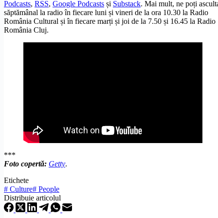
Podcasts
,
RSS
,
Google Podcasts
și
Substack
. Mai mult, ne poți ascult
săptămânal la radio în fiecare luni și vineri de la ora 10.30 la Radio
România Cultural și în fiecare marți și joi de la 7.50 și 16.45 la Radio
România Cluj.
***
Foto copertă:
Getty
.
Etichete
#
Culture
#
People
Distribuie articolul