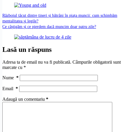
Războiul tăcut dintre tineri și bătrâni în piața muncii: cum schimbăm
mentalitatea și legile?
Ce câștigăm și ce pierdem dacă muncim doar patru zile?
Lasă un răspuns
Adresa ta de email nu va fi publicată.
Câmpurile obligatorii sunt
marcate cu
*
Nume
*
Email
*
Adaugă un comentariu
*