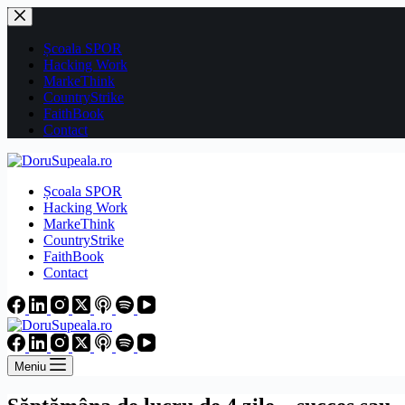
Sari
la
conținut
Școala SPOR
Hacking Work
MarkeThink
CountryStrike
FaithBook
Contact
Școala SPOR
Hacking Work
MarkeThink
CountryStrike
FaithBook
Contact
Meniu