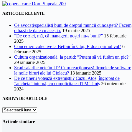
ARTICOLE RECENTE
Ce avocați/specialiști buni de dreptul muncii cunoașteți? Facem
o bază de date cu aceștia.
19 martie 2025
”De ce zici, mă, că managerii noștri nu-s buni?”
15 februarie
2025
Concedieri colective la Betfair în Cluj. E doar primul val?
6
februarie 2025
Cultura organizațională, la partid: ”Putem să vă furăm un pic?”
29 ianuarie 2025
Scad salariile nete în IT? Cum reacționează firmele de software
la noile biruri ale lui Ciolacu?
13 ianuarie 2025
De ce tinerii votează extremiștii? Cazul Atos, îngropat de
”ancheta” internă, cu complicitatea ITM Timiș
26 noiembrie
2024
ARHIVA DE ARTICOLE
Arhiva
de
articole
Articole similare