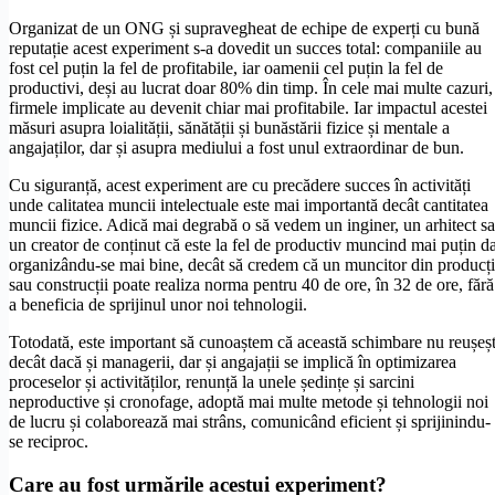
Organizat de un ONG și supravegheat de echipe de experți cu bună
reputație acest experiment s-a dovedit un succes total: companiile au
fost cel puțin la fel de profitabile, iar oamenii cel puțin la fel de
productivi, deși au lucrat doar 80% din timp. În cele mai multe cazuri,
firmele implicate au devenit chiar mai profitabile. Iar impactul acestei
măsuri asupra loialității, sănătății și bunăstării fizice și mentale a
angajaților, dar și asupra mediului a fost unul extraordinar de bun.
Cu siguranță, acest experiment are cu precădere succes în activități
unde calitatea muncii intelectuale este mai importantă decât cantitatea
muncii fizice. Adică mai degrabă o să vedem un inginer, un arhitect s
un creator de conținut că este la fel de productiv muncind mai puțin d
organizându-se mai bine, decât să credem că un muncitor din producț
sau construcții poate realiza norma pentru 40 de ore, în 32 de ore, fără
a beneficia de sprijinul unor noi tehnologii.
Totodată, este important să cunoaștem că această schimbare nu reușeș
decât dacă și managerii, dar și angajații se implică în optimizarea
proceselor și activităților, renunță la unele ședințe și sarcini
neproductive și cronofage, adoptă mai multe metode și tehnologii noi
de lucru și colaborează mai strâns, comunicând eficient și sprijinindu-
se reciproc.
Care au fost urmările acestui experiment?