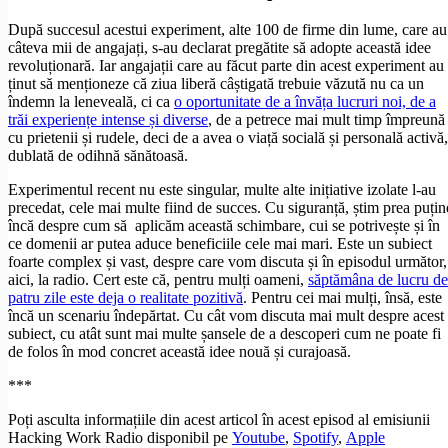
După succesul acestui experiment, alte 100 de firme din lume, care au
câteva mii de angajați, s-au declarat pregătite să adopte această idee
revoluționară. Iar angajații care au făcut parte din acest experiment au
ținut să menționeze că ziua liberă câștigată trebuie văzută nu ca un
îndemn la leneveală, ci ca
o oportunitate de a învăța lucruri noi, de a
trăi experiențe intense și diverse
, de a petrece mai mult timp împreună
cu prietenii și rudele, deci de a avea o viață socială și personală activă,
dublată de odihnă sănătoasă.
Experimentul recent nu este singular, multe alte inițiative izolate l-au
precedat, cele mai multe fiind de succes. Cu siguranță, știm prea puțin
încă despre cum să aplicăm această schimbare, cui se potrivește și în
ce domenii ar putea aduce beneficiile cele mai mari. Este un subiect
foarte complex și vast, despre care vom discuta și în episodul următor,
aici, la radio. Cert este că, pentru mulți oameni,
săptămâna de lucru de
patru zile este deja o realitate pozitivă
. Pentru cei mai mulți, însă, este
încă un scenariu îndepărtat. Cu cât vom discuta mai mult despre acest
subiect, cu atât sunt mai multe șansele de a descoperi cum ne poate fi
de folos în mod concret această idee nouă și curajoasă.
***
Poți asculta informațiile din acest articol în acest episod al emisiunii
Hacking Work Radio disponibil pe
Youtube
,
Spotify
,
Apple