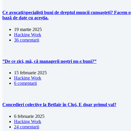
Ce avocați/specialiști buni de dreptul muncii cunoașteți? Facem o
bază de date cu aceștia.
19 martie 2025
Hacking Work
36 comentarii
”De ce zici, mă, că managerii noștri nu-s buni?”
15 februarie 2025
Hacking Work
6 comentarii
Concedieri colective la Betfair în Cluj. E doar primul val?
6 februarie 2025
Hacking Work
24 comentarii