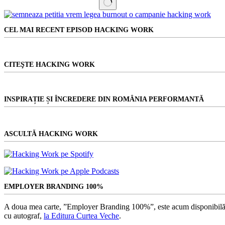
soft
Niciun
dezvoltat
rezultat
la
CEL MAI RECENT EPISOD HACKING WORK
Cluj,
testat
cu
succes
CITEŞTE HACKING WORK
în
12
clinici
din
INSPIRAȚIE ȘI ÎNCREDERE DIN ROMÂNIA PERFORMANTĂ
țară
ASCULTĂ HACKING WORK
EMPLOYER BRANDING 100%
A doua mea carte, ”Employer Branding 100%”, este acum disponibilă
cu autograf,
la Editura Curtea Veche
.