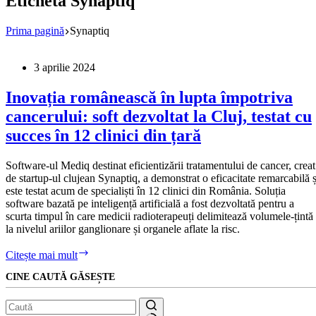
Etichetă
Synaptiq
Prima pagină
Synaptiq
3 aprilie 2024
Inovația românească în lupta împotriva
cancerului: soft dezvoltat la Cluj, testat cu
succes în 12 clinici din țară
Software-ul Mediq destinat eficientizării tratamentului de cancer, creat
de startup-ul clujean Synaptiq, a demonstrat o eficacitate remarcabilă ș
este testat acum de specialiști în 12 clinici din România. Soluția
software bazată pe inteligență artificială a fost dezvoltată pentru a
scurta timpul în care medicii radioterapeuți delimitează volumele-țintă
la nivelul ariilor ganglionare și organele aflate la risc.
Inovația
Citește mai mult
românească
CINE CAUTĂ GĂSEȘTE
în
lupta
împotriva
cancerului: