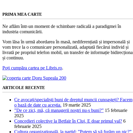
PRIMA MEA CARTE
Ne aflăm într-un moment de schimbare radicală a paradigmei în
industria comunicării.
Vom lăsa în urmă abordarea în masă, nediferențiată și impersonală și
vom trece la o comunicare personalizată, adaptată fiecărui individ și
livrată pe propriul telefon mobil, un transfer de informație bidirecționa
și continuu.
Poți cumpăra cartea pe Libris.ro
.
ARTICOLE RECENTE
Ce avocați/specialiști buni de dreptul muncii cunoașteți? Facem
o bază de date cu aceștia.
19 martie 2025
”De ce zici, mă, că managerii noștri nu-s buni?”
15 februarie
2025
Concedieri colective la Betfair în Cluj. E doar primul val?
6
februarie 2025
Cultura organizațională, la partid: ”Putem să vă furăm un pic?”