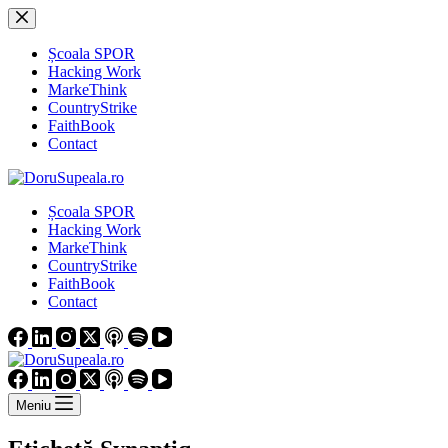
Sari
la
conținut
Școala SPOR
Hacking Work
MarkeThink
CountryStrike
FaithBook
Contact
Școala SPOR
Hacking Work
MarkeThink
CountryStrike
FaithBook
Contact
Meniu