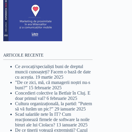
ARTICOLE RECENTE
Ce avocați/specialiști buni de dreptul
muncii cunoașteți? Facem o bază de date
cu aceștia.
19 martie 2025
”De ce zici, mă, că managerii noștri nu-s
buni?”
15 februarie 2025
Concedieri colective la Betfair în Cluj. E
doar primul val?
6 februarie 2025
Cultura organizațională, la partid: ”Putem
să vă furăm un pic?”
29 ianuarie 2025
Scad salariile nete în IT? Cum
reacționează firmele de software la noile
biruri ale lui Ciolacu?
13 ianuarie 2025
De ce tinerii votează extremiștii? Cazul