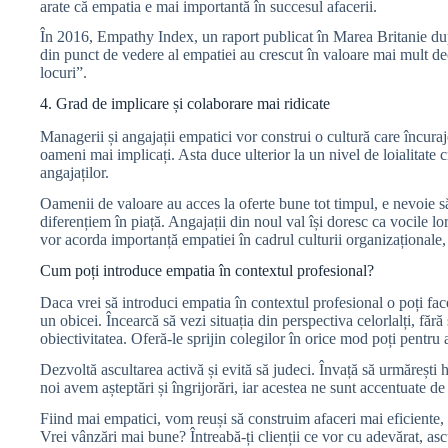
arate că empatia e mai importantă în succesul afacerii.
În 2016, Empathy Index, un raport publicat în Marea Britanie du
din punct de vedere al empatiei au crescut în valoare mai mult d
locuri”.
4. Grad de implicare și colaborare mai ridicate
Managerii și angajații empatici vor construi o cultură care încura
oameni mai implicați. Asta duce ulterior la un nivel de loialitate 
angajaților.
Oamenii de valoare au acces la oferte bune tot timpul, e nevoie să
diferențiem în piață. Angajații din noul val își doresc ca vocile lor
vor acorda importanță empatiei în cadrul culturii organizaționale
Cum poți introduce empatia în contextul profesional?
Daca vrei să introduci empatia în contextul profesional o poți f
un obicei. Încearcă să vezi situația din perspectiva celorlalți, fără
obiectivitatea. Oferă-le sprijin colegilor în orice mod poți pentru a
Dezvoltă ascultarea activă și evită să judeci. Învață să urmărești h
noi avem așteptări și îngrijorări, iar acestea ne sunt accentuate d
Fiind mai empatici, vom reuși să construim afaceri mai eficiente, 
Vrei vânzări mai bune? Întreabă-ți clienții ce vor cu adevărat, as