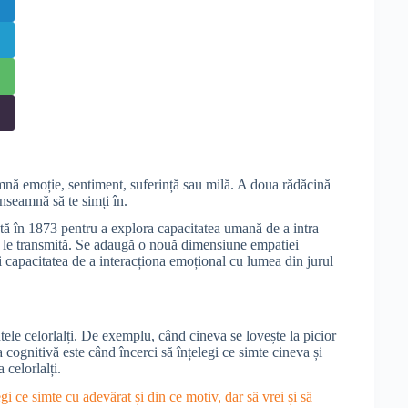
nă emoție, sentiment, suferință sau milă. A doua rădăcină
nseamnă să te simți în.
ată în 1873 pentru a explora capacitatea umană de a intra
t să le transmită. Se adaugă o nouă dimensiune empatiei
i capacitatea de a interacționa emoțional cu lumea din jurul
ele celorlalți. De exemplu, când cineva se lovește la picior
a cognitivă este când încerci să înțelegi ce simte cineva și
 celorlalți.
egi ce simte cu adevărat și din ce motiv, dar să vrei și să