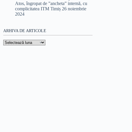
Atos, îngropat de ”ancheta” internă, cu
complicitatea ITM Timiș
26 noiembrie
2024
ARHIVA DE ARTICOLE
Arhiva
de
articole