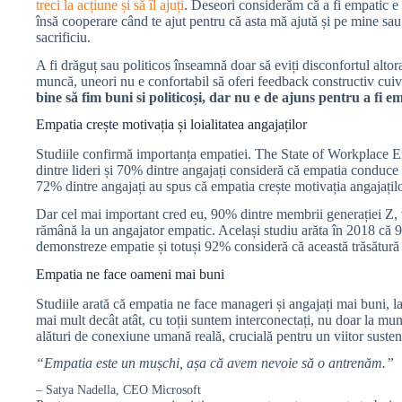
treci la acțiune și să îl ajuți
. Deseori considerăm că a fi empatic e 
însă cooperare când te ajut pentru că asta mă ajută și pe mine sau
sacrificiu.
A fi drăguț sau politicos înseamnă doar să eviți disconfortul alto
muncă, uneori nu e confortabil să oferi feedback constructiv cuiv
bine să fim buni si politicoși, dar nu e de ajuns pentru a fi em
Empatia crește motivația și loialitatea angajaților
Studiile confirmă importanța empatiei. The State of Workplace E
dintre lideri și 70% dintre angajați consideră că empatia conduce 
72% dintre angajați au spus că empatia crește motivația angajațilo
Dar cel mai important cred eu, 90% dintre membrii generației Z, v
rămână la un angajator empatic. Același studiu arăta în 2018 că 9
demonstreze empatie și totuși 92% consideră că această trăsătură
Empatia ne face oameni mai buni
Studiile arată că empatia ne face manageri și angajați mai buni, la
mai mult decât atât, cu toții suntem interconectați, nu doar la mu
alături de conexiune umană reală, crucială pentru un viitor susten
“Empatia este un mușchi, așa că avem nevoie să o antrenăm.”
– Satya Nadella, CEO Microsoft