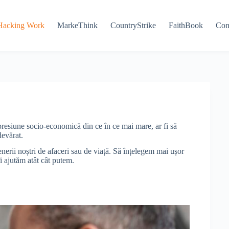
Hacking Work
MarkeThink
CountryStrike
FaithBook
Con
presiune socio-economică din ce în ce mai mare, ar fi să
devărat.
enerii noștri de afaceri sau de viață. Să înțelegem mai ușor
îi ajutăm atât cât putem.