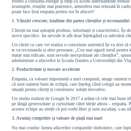
Pentru a consuma energie și timp cu aceste antrenamente trebuie
avantajele, relațiile mai puternice, atmosfera mai relaxată în cadr
poate face însă empatia pentru noi în afaceri?
1.
Vânzări crescute, loialitate din partea clienților și recomandări
Clienții nu mai așteaptă produse, informații și caracteristici. Își d
nevoi specifice. Iar nevoile le afli doar înțelegând cu adevărat cli
Un client cu care vei realiza o conexiune autentică își va dori să 
te va recomanda și altor persoane. „Cea mai sigură sursă pentru i
marje mai ridicate, sunt nevoile neexprimate ale clienților”, spun
administrare a afacerilor la Școala Darden a Universității din Vir
2. Productivitate și inovare accelerate
Empatia, ca valoare importantă a unei companii, atrage oameni emp
că sunt oameni buni de echipă, care înțeleg când colegii au moment
situații pentru clienți și construiesc soluții inovative.
Un studiu realizat de Google în 2017 a arătat că cele mai bune id
pe lângă generozitate și curiozitate către ideile altora – empatia.
acestor echipe au simțit că pot vorbi liber și sunt ascultați, s-au n
3. Avantaj competitiv și valoare de piață mai mari
Nu mai conduc lumea afacerilor companiile războinice, care luptă c