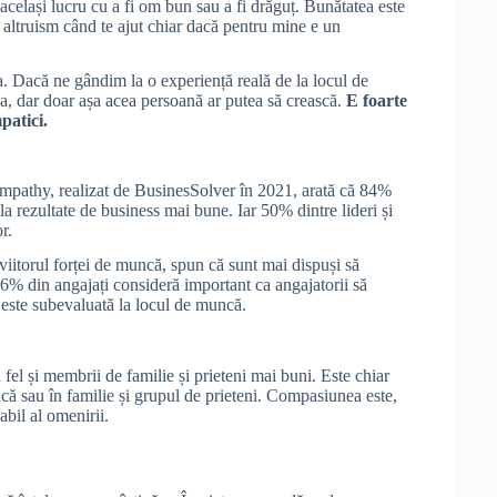
același lucru cu a fi om bun sau a fi drăguț. Bunătatea este
 altruism când te ajut chiar dacă pentru mine e un
ra. Dacă ne gândim la o experiență reală de la locul de
a, dar doar așa acea persoană ar putea să crească.
E foarte
patici.
mpathy, realizat de BusinesSolver în 2021, arată că 84%
la rezultate de business mai bune. Iar 50% dintre lideri și
r.
iitorul forței de muncă, spun că sunt mai dispuși să
6% din angajați consideră important ca angajatorii să
 este subevaluată la locul de muncă.
 fel și membrii de familie și prieteni mai buni. Este chiar
ncă sau în familie și grupul de prieteni. Compasiunea este,
abil al omenirii.