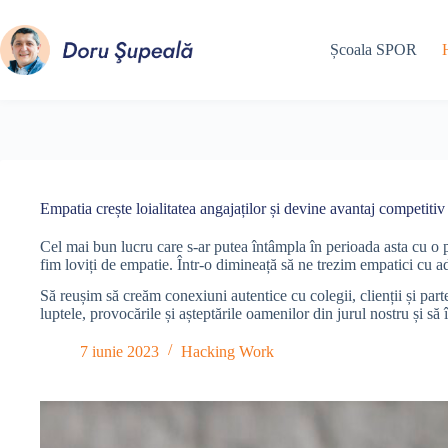
Sari
la
conținut
Școala SPOR
Empatia crește loialitatea angajaților și devine avantaj competitiv
Cel mai bun lucru care s-ar putea întâmpla în perioada asta cu o 
fim loviți de empatie. Într-o dimineață să ne trezim empatici cu a
Să reușim să creăm conexiuni autentice cu colegii, clienții și part
luptele, provocările și așteptările oamenilor din jurul nostru și să 
7 iunie 2023
Hacking Work