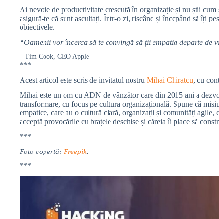
Ai nevoie de productivitate crescută în organizație și nu știi cum s
asigură-te că sunt ascultați. Într-o zi, riscând și începând să îți pes
obiectivele.
“Oamenii vor încerca să te convingă să ții empatia departe de v
– Tim Cook, CEO Apple
***
Acest articol este scris de invitatul nostru
Mihai Chiratcu
, cu con
Mihai este un om cu ADN de vânzător care din 2015 ani a dezvo
transformare, cu focus pe cultura organizațională. Spune că misiun
empatice, care au o cultură clară, organizații și comunități agile,
acceptă provocările cu brațele deschise și căreia îi place să constr
***
Foto copertă:
Freepik
.
***