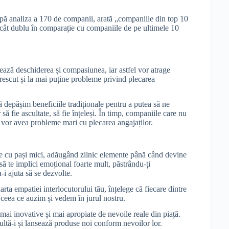
pă analiza a 170 de companii, arată „companiile din top 10
ecât dublu în comparație cu companiile de pe ultimele 10
jează deschiderea și compasiunea, iar astfel vor atrage
crescut și la mai puține probleme privind plecarea
 depășim beneficiile tradiționale pentru a putea să ne
 să fie ascultate, să fie înțeleși. În timp, companiile care nu
, vor avea probleme mari cu plecarea angajaților.
ace cu pași mici, adăugând zilnic elemente până când devine
 să te implici emoțional foarte mult, păstrându-ți
-i ajuta să se dezvolte.
arta empatiei interlocutorului tău, înțelege că fiecare dintre
e ceea ce auzim și vedem în jurul nostru.
mai inovative și mai apropiate de nevoile reale din piață.
cultă-i și lansează produse noi conform nevoilor lor.