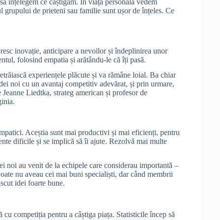
 să înțelegem ce câștigăm. În viața personală vedem
ul grupului de prieteni sau familie sunt ușor de înțeles. Ce
oresc inovație, anticipare a nevoilor și îndeplinirea unor
entul, folosind empatia și arătându-le că îți pasă.
retrăiască experiențele plăcute și va rămâne loial. Ba chiar
dei noi cu un avantaj competitiv adevărat, și prin urmare,
e Jeanne Liedtka, strateg american și profesor de
ginia.
atici. Aceștia sunt mai productivi și mai eficienți, pentru
e dificile și se implică să îi ajute. Rezolvă mai multe
ei noi au venit de la echipele care considerau importantă –
 Poate nu aveau cei mai buni specialiști, dar când membrii
ăscut idei foarte bune.
u competiția pentru a câștiga piața. Statisticile încep să