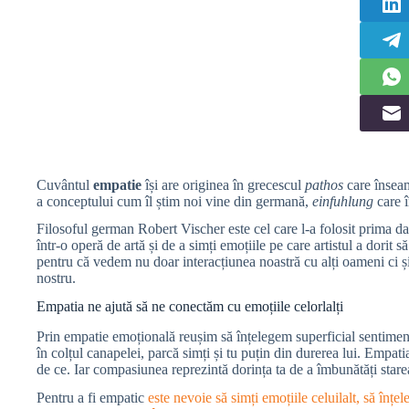
Cuvântul
empatie
își are originea în grecescul
pathos
care înseam
a conceptului cum îl știm noi vine din germană,
einfuhlung
care î
Filosoful german Robert Vischer este cel care l-a folosit prima d
într-o operă de artă și de a simți emoțiile pe care artistul a dori
pentru că vedem nu doar interacțiunea noastră cu alți oameni ci ș
nostru.
Empatia ne ajută să ne conectăm cu emoțiile celorlalți
Prin empatie emoțională reușim să înțelegem superficial sentiment
în colțul canapelei, parcă simți și tu puțin din durerea lui. Empati
de ce. Iar compasiunea reprezintă dorința ta de a îmbunătăți starea
Pentru a fi empatic
este nevoie să simți emoțiile celuilalt, să înțel