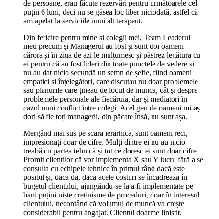
de persoane, erau făcute rezervări pentru următoarele cel
puțin 6 luni, deci nu se găsea loc liber niciodată, astfel că
am apelat la serviciile unui alt terapeut.
Din fericire pentru mine și colegii mei, Team Leaderul
meu precum și Managerul au fost și sunt doi oameni
cărora și în ziua de azi le mulțumesc și păstrez legătura cu
ei pentru că au fost lideri din toate punctele de vedere și
nu au dat nicio secundă un semn de șefie, fiind oameni
empatici și înțelegători, care discutau nu doar problemele
sau planurile care țineau de locul de muncă, cât și despre
problemele personale ale fiecăruia, dar și mediatori în
cazul unui conflict între colegi. Acel gen de oameni mi-aș
dori să fie toți managerii, din păcate însă, nu sunt așa.
Mergând mai sus pe scara ierarhică, sunt oameni reci,
impresionați doar de cifre. Mulți dintre ei nu au nicio
treabă cu partea tehnică și tot ce doresc ei sunt doar cifre.
Promit clienților că vor implementa X sau Y lucru fără a se
consulta cu echipele tehnice în primul rând dacă este
posibil și, dacă da, dacă acele costuri se încadrează în
bugetul clientului, ajungându-se la a fi implementate pe
bani puțini niște cretinisme de proceduri, doar în interesul
clientului, necontând că volumul de muncă va crește
considerabil pentru angajat. Clientul doarme liniștit,