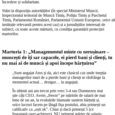
încredere și solidaritate.
Stăm la dispoziția autorităților (în special Ministerul Muncii,
Inspectoratul teritorial de Muncă Timiș, Poliția Timiș și Parchetul
Timiș, Parlamentul României, Parlamentul Uniunii Europene, orice al
instituție relevantă pentru acest caz) și a jurnaliștilor interesați de
subiect, cu toate aceste mărturii, cu condiția garantării protecției
martorilor.
Marturia 1: „Managementul minte cu nerușinare –
muncești de îți sar capacele, ei pierd bani și clienți, tu
nu mai ai de muncă și apoi începe hărțuirea”
„Sunt angajat Atos și da, aici este clasicul caz unde inepția
managerilor mari de a pierde bani și clienți se răsfrânge la
momentul actual… desigur… la angajați.
În ultimii ani am trecut prin vreo 3-4 sau Dumnezeu mai
știe câți CEO. Avem „freeze” pe măririle de salarii de mai
bine de un an, la evaluările bianuale suntem hărțuiți și,
orice lucruri facem pe lângă fișa postului, abia primești un
calificativ ca „ești ok”. Chiar și dacă primești 5 (ce
înseamnă over-achiever), NU primești mărire de salariu