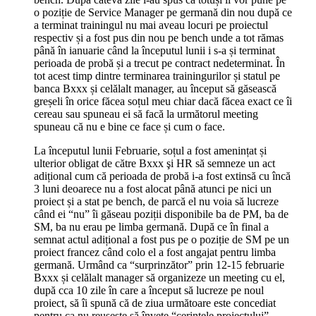
o poziție de Service Manager pe germană din nou după ce
a terminat trainingul nu mai aveau locuri pe proiectul
respectiv și a fost pus din nou pe bench unde a tot rămas
până în ianuarie când la începutul lunii i s-a și terminat
perioada de probă și a trecut pe contract nedeterminat. În
tot acest timp dintre terminarea trainingurilor și statul pe
banca Bxxx și celălalt manager, au început să găsească
greșeli în orice făcea soțul meu chiar dacă făcea exact ce îi
cereau sau spuneau ei să facă la următorul meeting
spuneau că nu e bine ce face și cum o face.
La începutul lunii Februarie, soțul a fost amenințat și
ulterior obligat de către Bxxx şi HR să semneze un act
adițional cum că perioada de probă i-a fost extinsă cu încă
3 luni deoarece nu a fost alocat până atunci pe nici un
proiect și a stat pe bench, de parcă el nu voia să lucreze
când ei “nu” îi găseau poziții disponibile ba de PM, ba de
SM, ba nu erau pe limba germană. După ce în final a
semnat actul adițional a fost pus pe o poziție de SM pe un
proiect francez când colo el a fost angajat pentru limba
germană. Urmând ca “surprinzător” prin 12-15 februarie
Bxxx și celălalt manager să organizeze un meeting cu el,
după cca 10 zile în care a început să lucreze pe noul
proiect, să îi spună că de ziua următoare este concediat
pentru ca nu reușește să învețe “cerințele proiectului”.