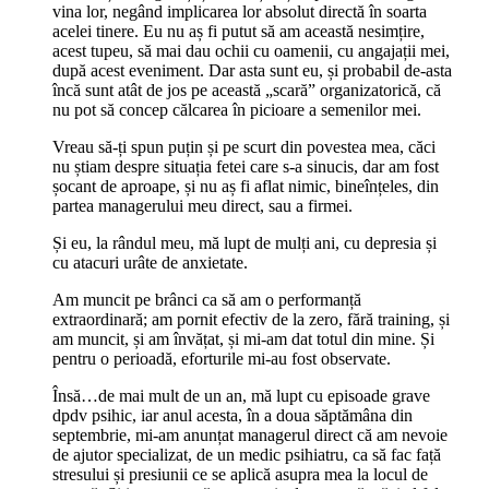
vina lor, negând implicarea lor absolut directă în soarta
acelei tinere. Eu nu aș fi putut să am această nesimțire,
acest tupeu, să mai dau ochii cu oamenii, cu angajații mei,
după acest eveniment. Dar asta sunt eu, și probabil de-asta
încă sunt atât de jos pe această „scară” organizatorică, că
nu pot să concep călcarea în picioare a semenilor mei.
Vreau să-ți spun puțin și pe scurt din povestea mea, căci
nu știam despre situația fetei care s-a sinucis, dar am fost
șocant de aproape, și nu aș fi aflat nimic, bineînțeles, din
partea managerului meu direct, sau a firmei.
Și eu, la rândul meu, mă lupt de mulți ani, cu depresia și
cu atacuri urâte de anxietate.
Am muncit pe brânci ca să am o performanță
extraordinară; am pornit efectiv de la zero, fără training, și
am muncit, și am învățat, și mi-am dat totul din mine. Și
pentru o perioadă, eforturile mi-au fost observate.
Însă…de mai mult de un an, mă lupt cu episoade grave
dpdv psihic, iar anul acesta, în a doua săptămâna din
septembrie, mi-am anunțat managerul direct că am nevoie
de ajutor specializat, de un medic psihiatru, ca să fac față
stresului și presiunii ce se aplică asupra mea la locul de