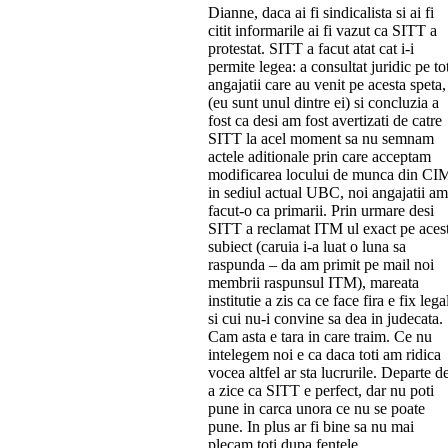
Dianne, daca ai fi sindicalista si ai fi
citit informarile ai fi vazut ca SITT a
protestat. SITT a facut atat cat i-i
permite legea: a consultat juridic pe to
angajatii care au venit pe acesta speta,
(eu sunt unul dintre ei) si concluzia a
fost ca desi am fost avertizati de catre
SITT la acel moment sa nu semnam
actele aditionale prin care acceptam
modificarea locului de munca din CI
in sediul actual UBC, noi angajatii am
facut-o ca primarii. Prin urmare desi
SITT a reclamat ITM ul exact pe aces
subiect (caruia i-a luat o luna sa
raspunda – da am primit pe mail noi
membrii raspunsul ITM), mareata
institutie a zis ca ce face fira e fix lega
si cui nu-i convine sa dea in judecata.
Cam asta e tara in care traim. Ce nu
intelegem noi e ca daca toti am ridica
vocea altfel ar sta lucrurile. Departe d
a zice ca SITT e perfect, dar nu poti
pune in carca unora ce nu se poate
pune. In plus ar fi bine sa nu mai
plecam toti dupa fentele