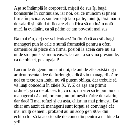
Așa se întâmplă la corporații, mișeii de sus își bagă
bonusurile în continuare, iar noi, cei ce muncim și ținem
firma în picioare, suntem dați la o parte, mințiți, fără măriri
de salarii și trăind în fiecare zi cu frica să nu luăm notă
mică la evaluări, ca să pățim ce am povestit mai sus.
Ba mai rău, deja se vehiculează în firmă că acești dragi
manageri pun la cale o sumă frumușică pentru a oferi
oamenilor să plece din firmă, posibil la aceia care nu au
unde să-i pună să muncească. Iar aici o să vină presiunile,
ca de obicei, pe angajați!
Lucrurile de genul nu sunt noi, de ani de zile există deja
arhicunoscuta idee de furlough, adică vin managerii către
noi cu texte gen „știți, nu vă putem obliga, dar trebuie să
vă luați concediu în zilele X, Y, Z că așa am primit
ordine”, și ca de obicei, tu, ca om, nu vrei să te pui rău cu
managerul că apoi, oricum, nu primești mărire de salariu,
dar dacă îl mai refuzi și cu asta, chiar nu mai primești. Ba
chiar am auzit că managerii sunt forțați să convingă cât
mai mulți oameni, probabil au un scop gen 90% din
echipa lor să ia aceste zile de concediu pentru a da bine la
șefi.