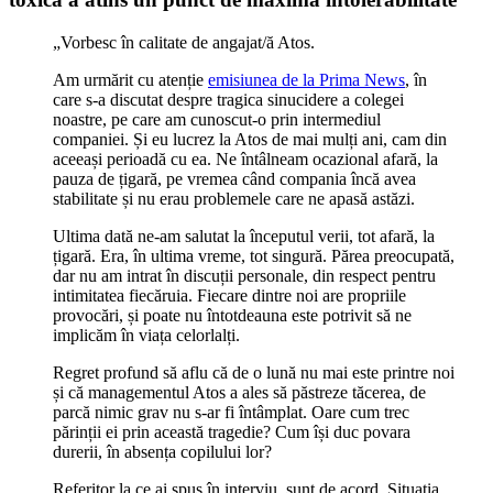
„Vorbesc în calitate de angajat/ă Atos.
Am urmărit cu atenție
emisiunea de la Prima News
, în
care s-a discutat despre tragica sinucidere a colegei
noastre, pe care am cunoscut-o prin intermediul
companiei. Și eu lucrez la Atos de mai mulți ani, cam din
aceeași perioadă cu ea. Ne întâlneam ocazional afară, la
pauza de țigară, pe vremea când compania încă avea
stabilitate și nu erau problemele care ne apasă astăzi.
Ultima dată ne-am salutat la începutul verii, tot afară, la
țigară. Era, în ultima vreme, tot singură. Părea preocupată,
dar nu am intrat în discuții personale, din respect pentru
intimitatea fiecăruia. Fiecare dintre noi are propriile
provocări, și poate nu întotdeauna este potrivit să ne
implicăm în viața celorlalți.
Regret profund să aflu că de o lună nu mai este printre noi
și că managementul Atos a ales să păstreze tăcerea, de
parcă nimic grav nu s-ar fi întâmplat. Oare cum trec
părinții ei prin această tragedie? Cum își duc povara
durerii, în absența copilului lor?
Referitor la ce ai spus în interviu, sunt de acord. Situația