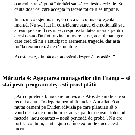
oameni care să pună întrebări sau să conteste deciziile. Se
caută doar cei care acceptă în tăcere tot ce li se impune.
În cazul colegei noastre, cred că s-a comis o greșeală
imensă. Nu s-a luat în considerare starea ei emoțională sau
stresul pe care îl resimțea, responsabilitatea morală pentru
acest deznodământ revine, în mare parte, acelui manager
care cred că nu a anticipat o asemenea tragedie, dar asta
nu îl/o exonerează de răspundere.
Acesta este, din păcate, adevărul despre Atos astăzi.”
Mărturia 4: Așteptarea managerilor din Franța – să
stai peste program deși ești prost plătit
„Am o prietenă bună care lucrează la Atos de ani de zile și
recent a ajuns în departamentul financiar. Am aflat că au
mutat oameni pe Eviden (divizia pe care plănuiau să o
vândă) și că de unii dintre ei au scăpat foarte ușor, folosind
metoda „nou contract – nouă perioadă de probă”. Nu are
rost să continui, sunt sigură că înțelegi unde duce acest
lucru.