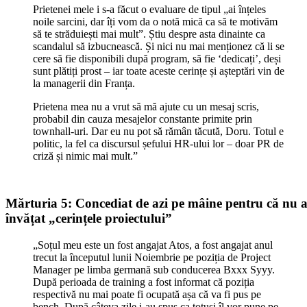
Prietenei mele i s-a făcut o evaluare de tipul „ai înțeles
noile sarcini, dar îți vom da o notă mică ca să te motivăm
să te străduiești mai mult”. Știu despre asta dinainte ca
scandalul să izbucnească. Și nici nu mai menționez că li se
cere să fie disponibili după program, să fie ‘dedicați’, deși
sunt plătiți prost – iar toate aceste cerințe și așteptări vin de
la managerii din Franța.
Prietena mea nu a vrut să mă ajute cu un mesaj scris,
probabil din cauza mesajelor constante primite prin
townhall-uri. Dar eu nu pot să rămân tăcută, Doru. Totul e
politic, la fel ca discursul șefului HR-ului lor – doar PR de
criză și nimic mai mult.”
Mărturia 5: Concediat de azi pe mâine pentru că nu 
învățat „cerințele proiectului”
„Soțul meu este un fost angajat Atos, a fost angajat anul
trecut la începutul lunii Noiembrie pe poziția de Project
Manager pe limba germană sub conducerea Bxxx Syyy.
După perioada de training a fost informat că poziția
respectivă nu mai poate fi ocupată așa că va fi pus pe
bench. După câteva zile i-au spus ca totuși îl vor pune pe