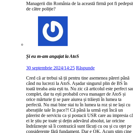
Managerii din România de la această firmă pot fi pedepsiț
de către poliție?
Și eu m-am angajat la AtoS
30 septembrie 2024/14:25
Răspunde
Cred că ar trebui să ții pentru tine asemenea păreri până
când nu lucrezi la AtoS. Așadar singurul plin de BS în
toată treaba asta ești tu. Nu zic că articolul este perfect sa
complet, dar tu ești probabil ceva manager de AtoS și
orice mărturie ți se pare aiurea și trăiești în lumea ta
perfectă. Nu mai bine stai tu în lumea ta roz și ne lași cu
aberațiile tale în pace?! Că până la urmă ești încă un
părerist de serviciu ca și postacii USR care au impresia c
ei le știu pe toate și dețin adevărul absolut, iar oricine
îndrăznește să îi contrazică sunt făcuți cu ou și cu oțet pe
considerente fără fundament. Dar e OK. Acum știm cine