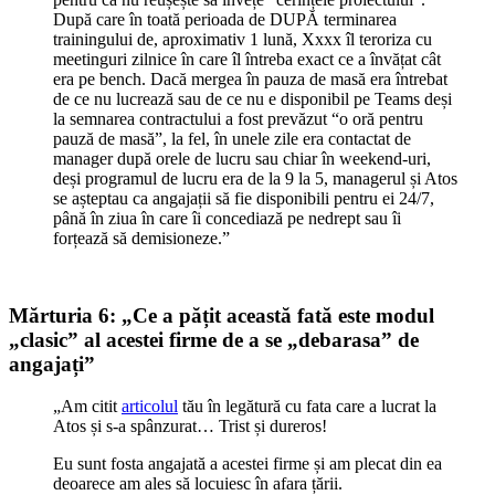
După care în toată perioada de DUPĂ terminarea
trainingului de, aproximativ 1 lună, Xxxx îl teroriza cu
meetinguri zilnice în care îl întreba exact ce a învățat cât
era pe bench. Dacă mergea în pauza de masă era întrebat
de ce nu lucrează sau de ce nu e disponibil pe Teams deși
la semnarea contractului a fost prevăzut “o oră pentru
pauză de masă”, la fel, în unele zile era contactat de
manager după orele de lucru sau chiar în weekend-uri,
deși programul de lucru era de la 9 la 5, managerul și Atos
se așteptau ca angajații să fie disponibili pentru ei 24/7,
până în ziua în care îi concediază pe nedrept sau îi
forțează să demisioneze.”
Mărturia 6: „Ce a pățit această fată este modul
„clasic” al acestei firme de a se „debarasa” de
angajați”
„Am citit
articolul
tău în legătură cu fata care a lucrat la
Atos și s-a spânzurat… Trist și dureros!
Eu sunt fosta angajată a acestei firme și am plecat din ea
deoarece am ales să locuiesc în afara țării.