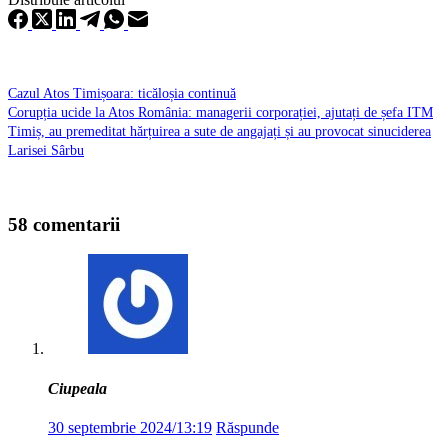
Cazul Atos Timișoara: ticăloșia continuă
Corupția ucide la Atos România: managerii corporației, ajutați de șefa ITM
Timiș, au premeditat hărțuirea a sute de angajați și au provocat sinuciderea
Larisei Sârbu
58 comentarii
Ciupeala
30 septembrie 2024/13:19
Răspunde