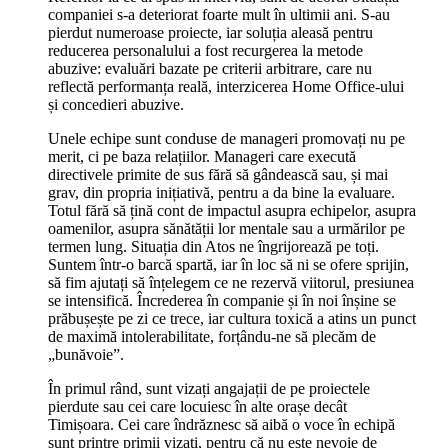
companiei s-a deteriorat foarte mult în ultimii ani. S-au
pierdut numeroase proiecte, iar soluția aleasă pentru
reducerea personalului a fost recurgerea la metode
abuzive: evaluări bazate pe criterii arbitrare, care nu
reflectă performanța reală, interzicerea Home Office-ului
și concedieri abuzive.
Unele echipe sunt conduse de manageri promovați nu pe
merit, ci pe baza relațiilor. Manageri care execută
directivele primite de sus fără să gândească sau, și mai
grav, din propria inițiativă, pentru a da bine la evaluare.
Totul fără să țină cont de impactul asupra echipelor, asupra
oamenilor, asupra sănătății lor mentale sau a urmărilor pe
termen lung. Situația din Atos ne îngrijorează pe toți.
Suntem într-o barcă spartă, iar în loc să ni se ofere sprijin,
să fim ajutați să înțelegem ce ne rezervă viitorul, presiunea
se intensifică. Încrederea în companie și în noi înșine se
prăbușește pe zi ce trece, iar cultura toxică a atins un punct
de maximă intolerabilitate, forțându-ne să plecăm de
„bunăvoie”.
În primul rând, sunt vizați angajații de pe proiectele
pierdute sau cei care locuiesc în alte orașe decât
Timișoara. Cei care îndrăznesc să aibă o voce în echipă
sunt printre primii vizați, pentru că nu este nevoie de