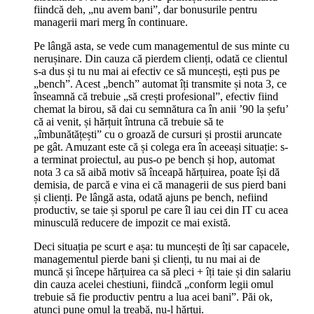
fiindcă deh, „nu avem bani”, dar bonusurile pentru
managerii mari merg în continuare.
Pe lângă asta, se vede cum managementul de sus minte cu
nerușinare. Din cauza că pierdem clienți, odată ce clientul
s-a dus și tu nu mai ai efectiv ce să muncești, ești pus pe
„bench”. Acest „bench” automat îți transmite și nota 3, ce
înseamnă că trebuie „să crești profesional”, efectiv fiind
chemat la birou, să dai cu semnătura ca în anii ’90 la șefu’
că ai venit, și hărțuit întruna că trebuie să te
„îmbunătățești” cu o groază de cursuri și prostii aruncate
pe gât. Amuzant este că și colega era în aceeași situație: s-
a terminat proiectul, au pus-o pe bench și hop, automat
nota 3 ca să aibă motiv să înceapă hărțuirea, poate își dă
demisia, de parcă e vina ei că managerii de sus pierd bani
și clienți. Pe lângă asta, odată ajuns pe bench, nefiind
productiv, se taie și sporul pe care îl iau cei din IT cu acea
minusculă reducere de impozit ce mai există.
Deci situația pe scurt e așa: tu muncești de îți sar capacele,
managementul pierde bani și clienți, tu nu mai ai de
muncă și începe hărțuirea ca să pleci + îți taie și din salariu
din cauza acelei chestiuni, fiindcă „conform legii omul
trebuie să fie productiv pentru a lua acei bani”. Păi ok,
atunci pune omul la treabă, nu-l hărțui.