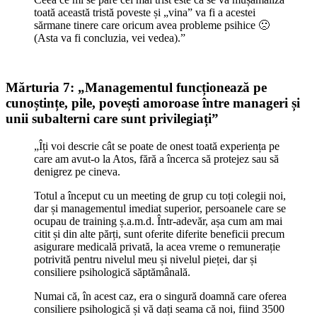
toată această tristă poveste și „vina” va fi a acestei
sărmane tinere care oricum avea probleme psihice 🙁
(Asta va fi concluzia, vei vedea).”
Mărturia 7: „Managementul funcționează pe
cunoștințe, pile, povești amoroase între manageri și
unii subalterni care sunt privilegiați”
„Îți voi descrie cât se poate de onest toată experiența pe
care am avut-o la Atos, fără a încerca să protejez sau să
denigrez pe cineva.
Totul a început cu un meeting de grup cu toți colegii noi,
dar și managementul imediat superior, persoanele care se
ocupau de training ș.a.m.d. Într-adevăr, așa cum am mai
citit și din alte părți, sunt oferite diferite beneficii precum
asigurare medicală privată, la acea vreme o remunerație
potrivită pentru nivelul meu și nivelul pieței, dar și
consiliere psihologică săptămânală.
Numai că, în acest caz, era o singură doamnă care oferea
consiliere psihologică și vă dați seama că noi, fiind 3500