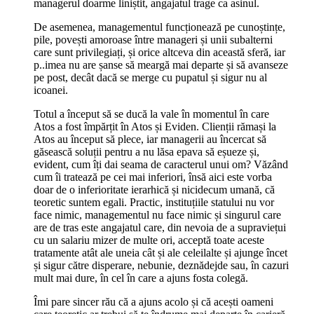
managerul doarme liniștit, angajatul trage ca asinul.
De asemenea, managementul funcționează pe cunoștințe,
pile, povești amoroase între manageri și unii subalterni
care sunt privilegiați, și orice altceva din această sferă, iar
p..imea nu are șanse să meargă mai departe și să avanseze
pe post, decât dacă se merge cu pupatul și sigur nu al
icoanei.
Totul a început să se ducă la vale în momentul în care
Atos a fost împărțit în Atos și Eviden. Clienții rămași la
Atos au început să plece, iar managerii au încercat să
găsească soluții pentru a nu lăsa epava să eșueze și,
evident, cum îți dai seama de caracterul unui om? Văzând
cum îi tratează pe cei mai inferiori, însă aici este vorba
doar de o inferioritate ierarhică și nicidecum umană, că
teoretic suntem egali. Practic, instituțiile statului nu vor
face nimic, managementul nu face nimic și singurul care
are de tras este angajatul care, din nevoia de a supraviețui
cu un salariu mizer de multe ori, acceptă toate aceste
tratamente atât ale uneia cât și ale celeilalte și ajunge încet
și sigur către disperare, nebunie, deznădejde sau, în cazuri
mult mai dure, în cel în care a ajuns fosta colegă.
Îmi pare sincer rău că a ajuns acolo și că acești oameni