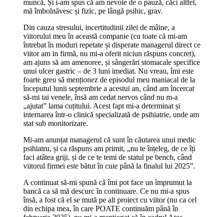
muncă. Și i-am spus că am nevoie de o pauză, căci altfel,
mă îmbolnăvesc și fizic, pe lângă psihic, grav.
Din cauza stresului, incertitudinii zilei de mâine, a
viitorului meu în această companie (cu toate că mi-am
întrebat în moduri repetate și disperate managerul direct ce
viitor am in firmă, nu mi-a oferit niciun răspuns concret),
am ajuns să am amenoree, și sângerări stomacale specifice
unui ulcer gastric – de 3 luni imediat. Nu vreau, îmi este
foarte greu să menționez de episodul meu maniacal de la
începutul lunii septembrie a acestui an, când am încercat
să-mi tai venele, însă am cedat nervos când nu m-a
„ajutat” lama cuțitului. Acest fapt mi-a determinat și
internarea într-o clinică specializată de psihiatrie, unde am
stat sub monitorizare.
Mi-am anunțat managerul că sunt în căutarea unui medic
psihiatru, și ca răspuns am primit, „nu te înțeleg, de ce îți
faci atâtea griji, și de ce te temi de statul pe bench, când
viitorul firmei este bătut în cuie până la finalul lui 2025”.
A continuat să-mi spună că îmi pot face un împrumut la
bancă ca să mă descurc în continuare. Ce nu mi-a spus
însă, a fost că el se mută pe alt proiect cu viitor (nu ca cel
din echipa mea, în care POATE continuăm până în