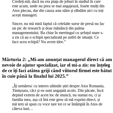
Credeți-mă, dacă nu era piața de joburi în stadiul în care
este acum, unde nu prea se mai angajează, foarte mulți din
Atos plecau, dar din cauza asta stăm și răbdăm aici cu toți
acești manageri.
Sincer, nu mă miră faptul că celelalte surse de presă nu fac
un pic de research și doar mănâncă din palma
managementului. Ba chiar în meetingul cu șefuțul mare s-
a zis că au o echipă specializată pe astfel de situații. Ce
face acea echipă? Nu avem idee.”
Mărturia 2: „Mi-am anunțat managerul direct că am
nevoie de ajutor specializat, iar el mi-a zis: nu înțeleg
de ce îți faci atâtea griji când viitorul firmei este bătut
în cuie până la finalul lui 2025.”
„Îți urmăresc cu interes ultimile știri despre Atos Romania,
Timișoara, căci și eu sunt angajată acolo. Din păcate, încă
depind extrem de acest loc de muncă, nu numai eu, ci și
familia mea, așa că îmi este greu să mă exprim direct, și
mă tem să spun cu voce tare tot ce se întâmplă în Atos de
câteva luni…