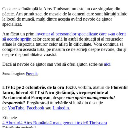
Ceea ce se întâmplă la Atos Timișoara nu este un caz singular, din
păcate. Am primit zeci de mesaje de la oameni care sunt hărțuiți zilnic
la locul de muncă, mulți dintre aceștia având nevoie de ajutor
specializat.
Am făcut un prim
inventar al persoanelor specializate care s-au oferit
să acorde sprijin
celor care se află în astfel de situații și al resurselor
aflate la dispoziția tuturor celor aflați în dificultate. Vom continua să
completăm această listă, pe măsură ce ne scrieți despre nevoile, dar și
despre disponibilitatea voastră.
Dacă ai nevoie de ajutor sau vrei să oferi ajutor, scrie-ne
aici
.
Sursa imagine:
Freepik
LIVE: pe 2 octombrie, de la ora 16:30,
vorbim, alături de
Florenti
Iancu, liderul SITT și Nicu Ștefănuță, vicepreședinte al
Parlamentului European
,
despre
cum oprim managementul
iresponsabil
. Pregătește-ți întrebările și intră din discuție
pe
YouTube
,
Facebook
sau
Linkedin
.
Etichete
#
Abuzuri
#
Atos România
#
management toxic
#
Timișoara
Distribuie articolul