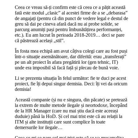
Ceea ce vreau să-ți confirm este că ceea ce a pățit această
fată este modul „clasic” al acestei firme de a se „debarasa”
de angajați (pentru că din punct de vedere legal e destul de
greu să dai pe cineva afară dacă nu ai probe solide, se
parcurg anumiți pași pentru îmbunătățirea performanței,
etc.). Eu am lucrat în perioada 2018-2019… deci se pare
că păstrează același „stil”.
În fosta mea echipă am avut câțiva colegi care au fost puși
într-o situație asemănătoare, dar diferită: erau „transferați”
pe un alt proiect în afara pregătirii lor (gen tehnic, IT)
unde era imposibil să facă față și plecau de bună voie.
Li se prezenta situația în felul următor: fie te duci pe acest
proiect, fie îți depui singur demisia. Deci: îți vei da oricum
demisia!
Această companie (și nu e singura, din păcate) se pretează
la extrem de multe metode ilegale și neortodoxe, începând
de la HR Manager (care nu mai știu dacă este aceeași
duduie) până la HoD. Și cel mai trist este că au relații la
ITM și alte instituții care sunt complice în toate
demersurile lor ilegale…
Ceea ce mi se pare cel mai trist este că se va mușamaliza