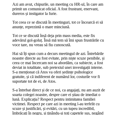
Azi am avut, chipurile, un meeting cu HR-ul, în care am
primit un comunicat oficial. A fost frustrant, enervant,
dureros și instigator la furie.
Tot ceea ce se discută în meetinguri, tot ce încearcă ei să
anunțe, reprezintă o mare minciună.
Tot ce se discută însă deja prin mass media, este fix
adevărul gol-goluț. Însă mă tem să îmi spun frustrările cu
voce tare, nu vreau să fiu cunoscută.
Hai să îți spun cum a decurs meetingul de azi. Întrebările
noastre directe au fost evitate, prin niște scuze penibile, și
ceea ce mai încercam noi sa abordăm, ca subiecte, a fost
deviat in totalitate, sub pretextul unei investigații interne.
S-a menționat că Atos va oferi ședințe psihologice
gratuite, și că indiferent de numărul lor, costurile vor fi
suportate tot de ei, de Atos.
S-a întrebat direct și de ce noi, ca angajați, nu am auzit de
soarta colegei noastre, despre care ei știau de imediat o
lună. Explicația? Respect pentru intimitatea familiei
victimei. Respect pe care azi in meeting l-au terfelit cu
scuze și justificări, și evitări, cu un tupeu incredibil,
îmbrăcați în negru, și ținându-și toți capetele sus, negând