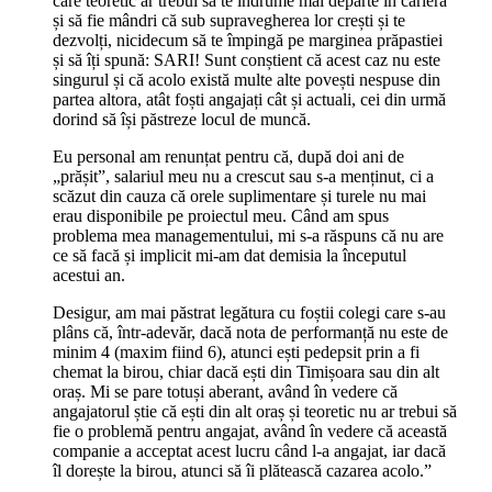
care teoretic ar trebui să te îndrume mai departe în carieră
și să fie mândri că sub supravegherea lor crești și te
dezvolți, nicidecum să te împingă pe marginea prăpastiei
și să îți spună: SARI! Sunt conștient că acest caz nu este
singurul și că acolo există multe alte povești nespuse din
partea altora, atât foști angajați cât și actuali, cei din urmă
dorind să își păstreze locul de muncă.
Eu personal am renunțat pentru că, după doi ani de
„prășit”, salariul meu nu a crescut sau s-a menținut, ci a
scăzut din cauza că orele suplimentare și turele nu mai
erau disponibile pe proiectul meu. Când am spus
problema mea managementului, mi s-a răspuns că nu are
ce să facă și implicit mi-am dat demisia la începutul
acestui an.
Desigur, am mai păstrat legătura cu foștii colegi care s-au
plâns că, într-adevăr, dacă nota de performanță nu este de
minim 4 (maxim fiind 6), atunci ești pedepsit prin a fi
chemat la birou, chiar dacă ești din Timișoara sau din alt
oraș. Mi se pare totuși aberant, având în vedere că
angajatorul știe că ești din alt oraș și teoretic nu ar trebui să
fie o problemă pentru angajat, având în vedere că această
companie a acceptat acest lucru când l-a angajat, iar dacă
îl dorește la birou, atunci să îi plătească cazarea acolo.”