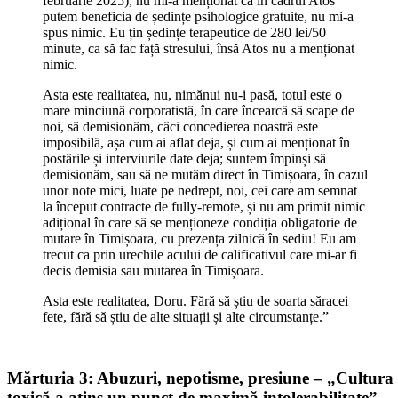
februarie 2025), nu mi-a menționat că în cadrul Atos
putem beneficia de ședințe psihologice gratuite, nu mi-a
spus nimic. Eu țin ședințe terapeutice de 280 lei/50
minute, ca să fac față stresului, însă Atos nu a menționat
nimic.
Asta este realitatea, nu, nimănui nu-i pasă, totul este o
mare minciună corporatistă, în care încearcă să scape de
noi, să demisionăm, căci concedierea noastră este
imposibilă, așa cum ai aflat deja, și cum ai menționat în
postările și interviurile date deja; suntem împinși să
demisionăm, sau să ne mutăm direct în Timișoara, în cazul
unor note mici, luate pe nedrept, noi, cei care am semnat
la început contracte de fully-remote, și nu am primit nimic
adițional în care să se menționeze condiția obligatorie de
mutare în Timișoara, cu prezența zilnică în sediu! Eu am
trecut ca prin urechile acului de calificativul care mi-ar fi
decis demisia sau mutarea în Timișoara.
Asta este realitatea, Doru. Fără să știu de soarta săracei
fete, fără să știu de alte situații și alte circumstanțe.”
Mărturia 3: Abuzuri, nepotisme, presiune – „Cultura
toxică a atins un punct de maximă intolerabilitate”