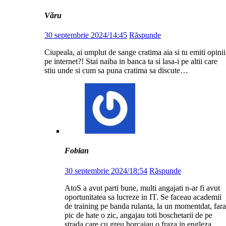
Văru
30 septembrie 2024/14:45
Răspunde
Ciupeala, ai umplut de sange cratima aia si tu emiti opinii
pe internet?! Stai naiba in banca ta si lasa-i pe altii care
stiu unde si cum sa puna cratima sa discute…
Fobian
30 septembrie 2024/18:54
Răspunde
AtoS a avut parti bune, multi angajati n-ar fi avut
oportunitatea sa lucreze in IT. Se faceau academii
de training pe banda rulanta, la un momentdat, fara
pic de hate o zic, angajau toti boschetarii de pe
strada care cu greu horcaiau o fraza in engleza.