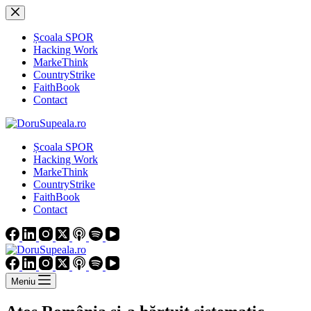
Sari
la
conținut
Școala SPOR
Hacking Work
MarkeThink
CountryStrike
FaithBook
Contact
Școala SPOR
Hacking Work
MarkeThink
CountryStrike
FaithBook
Contact
Meniu